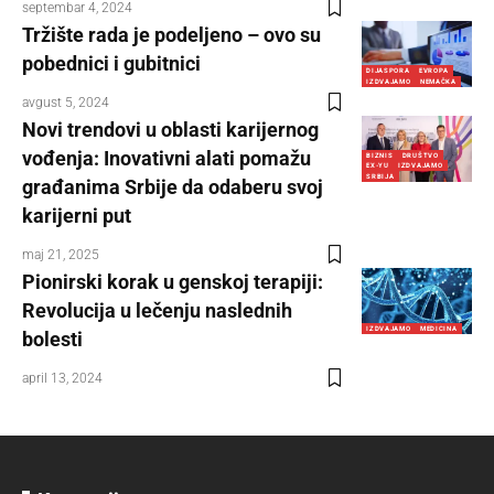
septembar 4, 2024
Tržište rada je podeljeno – ovo su
pobednici i gubitnici
DIJASPORA
EVROPA
IZDVAJAMO
NEMAČKA
avgust 5, 2024
Novi trendovi u oblasti karijernog
vođenja: Inovativni alati pomažu
BIZNIS
DRUŠTVO
EX-YU
IZDVAJAMO
SRBIJA
građanima Srbije da odaberu svoj
karijerni put
maj 21, 2025
Pionirski korak u genskoj terapiji:
Revolucija u lečenju naslednih
IZDVAJAMO
MEDICINA
bolesti
april 13, 2024