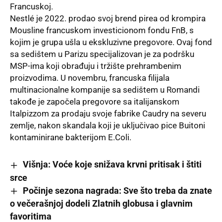
Francuskoj.
Nestlé je 2022. prodao svoj brend pirea od krompira
Mousline francuskom investicionom fondu FnB, s
kojim je grupa ušla u ekskluzivne pregovore. Ovaj fond
sa sedištem u Parizu specijalizovan je za podršku
MSP-ima koji obrađuju i tržište prehrambenim
proizvodima. U novembru, francuska filijala
multinacionalne kompanije sa sedištem u Romandi
takođe je započela pregovore sa italijanskom
Italpizzom za prodaju svoje fabrike Caudry na severu
zemlje, nakon skandala koji je uključivao pice Buitoni
kontaminirane bakterijom E.Coli.
Višnja: Voće koje snižava krvni pritisak i štiti
srce
Počinje sezona nagrada: Sve što treba da znate
o večerašnjoj dodeli Zlatnih globusa i glavnim
favoritima