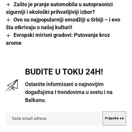
Zašto je pranje automobila u autopraonici
sigurniji i ekološki prihvatljiviji izbor?
Ovo su najpopularniji emodžiji u Srbiji – i evo
šta otkrivaju o našoj kulturi!
Evropski mirisni gradovi: Putovanje kroz
arome
BUDITE U TOKU 24H!
Ostanite informisani o najnovijim
događajima I trendovima u svetu i na
Balkanu.