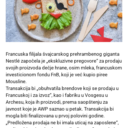
Francuska filijala švajcarskog prehrambenog giganta
Nestlé započela je „ekskluzivne pregovore“ za prodaju
svojih proizvoda dečje hrane, osim mleka, francuskom
investicionom fondu FnB, koji je već kupio piree
Mousline.
Transakcija bi „obuhvatila brendove koji se prodaju u
Francuskoj i za izvoz“, kao i fabriku u Vosgesu u
Archesu, koja ih proizvodi, prema saopštenju za
javnost koje je AWP saznao u petak. Transakcija bi
mogla biti finalizovana u prvoj polovini godine.
„Predložena prodaja ne bi imala uticaj na zaposlene“,