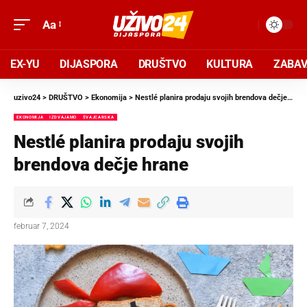
Aa
EX-YU
DIJASPORA
DRUŠTVO
KULTURA
ZABA
uzivo24
>
DRUŠTVO
>
Ekonomija
>
Nestlé planira prodaju svojih brendova dečje hrane
EKONOMIJA
IZDVAJAMO
ŠVAJCARSKA
Nestlé planira prodaju svojih
brendova dečje hrane
februar 7, 2024