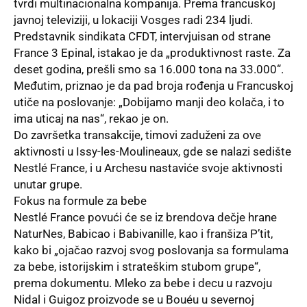
tvrdi multinacionalna kompanija. Prema francuskoj
javnoj televiziji, u lokaciji Vosges radi 234 ljudi.
Predstavnik sindikata CFDT, intervjuisan od strane
France 3 Epinal, istakao je da „produktivnost raste. Za
deset godina, prešli smo sa 16.000 tona na 33.000“.
Međutim, priznao je da pad broja rođenja u Francuskoj
utiče na poslovanje: „Dobijamo manji deo kolača, i to
ima uticaj na nas“, rekao je on.
Do završetka transakcije, timovi zaduženi za ove
aktivnosti u Issy-les-Moulineaux, gde se nalazi sedište
Nestlé France, i u Archesu nastaviće svoje aktivnosti
unutar grupe.
Fokus na formule za bebe
Nestlé France povući će se iz brendova dečje hrane
NaturNes, Babicao i Babivanille, kao i franšiza P’tit,
kako bi „ojačao razvoj svog poslovanja sa formulama
za bebe, istorijskim i strateškim stubom grupe“,
prema dokumentu. Mleko za bebe i decu u razvoju
Nidal i Guigoz proizvode se u Bouéu u severnoj