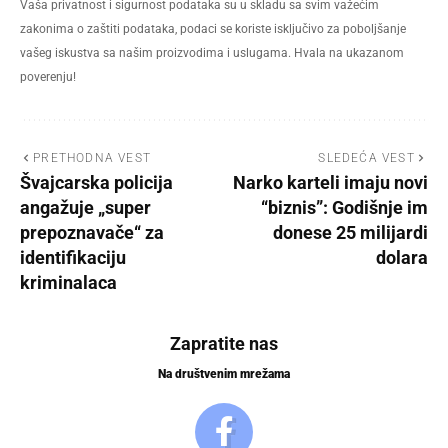
Vaša privatnost i sigurnost podataka su u skladu sa svim važećim
zakonima o zaštiti podataka, podaci se koriste isključivo za poboljšanje
vašeg iskustva sa našim proizvodima i uslugama. Hvala na ukazanom
poverenju!
PRETHODNA VEST
SLEDEĆA VEST
Švajcarska policija
Narko karteli imaju novi
angažuje „super
“biznis”: Godišnje im
prepoznavače“ za
donese 25 milijardi
identifikaciju
dolara
kriminalaca
Zapratite nas
Na društvenim mrežama