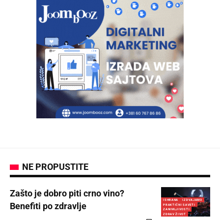
NE PROPUSTITE
Zašto je dobro piti crno vino?
ISHRANA
IZDVAJAMO
Benefiti po zdravlje
PRAKTIČNI SAVETI
ZANIMLJIVOSTI
ZDRAV ŽIVOT