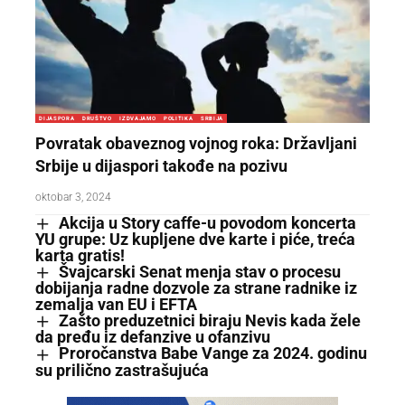
DIJASPORA
DRUŠTVO
IZDVAJAMO
POLITIKA
SRBIJA
Povratak obaveznog vojnog roka: Državljani
Srbije u dijaspori takođe na pozivu
oktobar 3, 2024
Akcija u Story caffe-u povodom koncerta
YU grupe: Uz kupljene dve karte i piće, treća
karta gratis!
Švajcarski Senat menja stav o procesu
dobijanja radne dozvole za strane radnike iz
zemalja van EU i EFTA
Zašto preduzetnici biraju Nevis kada žele
da pređu iz defanzive u ofanzivu
Proročanstva Babe Vange za 2024. godinu
su prilično zastrašujuća