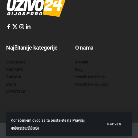
Najčitanije kategorije
O nama
Švajcarska
Kontakt
KULTURA
Blog
ZABAVA
Pravila korišćenja
Biznis
Pošaljite svoju vest
LIFESTYLE
Korišćenjem ovog sajta pristajete na
Pravila i
Prihvati
uslove korišćenja
2022 @
www.uzivo24.com