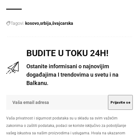
Tagovi:
kosovo
srbija
švajcarska
BUDITE U TOKU 24H!
Ostanite informisani o najnovijim
događajima I trendovima u svetu i na
Balkanu.
Vaša privatnost i sigurnost podataka su u skladu sa svim važećim
zakonima o zaštiti podataka, podaci se koriste isključivo za poboljšanje
vašeg iskustva sa našim proizvodima i uslugama. Hvala na ukazanom