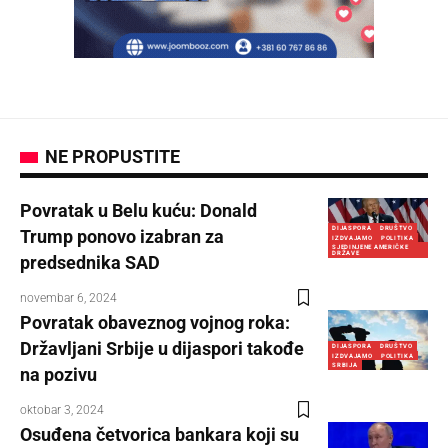
NE PROPUSTITE
Povratak u Belu kuću: Donald
DIJASPORA
DRUŠTVO
Trump ponovo izabran za
IZDVAJAMO
POLITIKA
SJEDINJENE AMERIČKE
DRŽAVE
predsednika SAD
novembar 6, 2024
Povratak obaveznog vojnog roka:
Državljani Srbije u dijaspori takođe
DIJASPORA
DRUŠTVO
IZDVAJAMO
POLITIKA
SRBIJA
na pozivu
oktobar 3, 2024
Osuđena četvorica bankara koji su