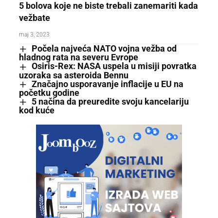
5 bolova koje ne biste trebali zanemariti kada
vežbate
maj 3, 2023
Počela najveća NATO vojna vežba od
hladnog rata na severu Evrope
Osiris-Rex: NASA uspela u misiji povratka
uzoraka sa asteroida Bennu
Značajno usporavanje inflacije u EU na
početku godine
5 načina da preuredite svoju kancelariju
kod kuće