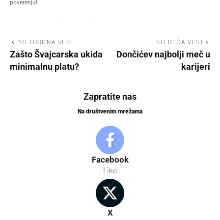
poverenju!
PRETHODNA VEST
SLEDEĆA VEST
Zašto Švajcarska ukida
Dončićev najbolji meč u
minimalnu platu?
karijeri
Zapratite nas
Na društvenim mrežama
Facebook
Like
X