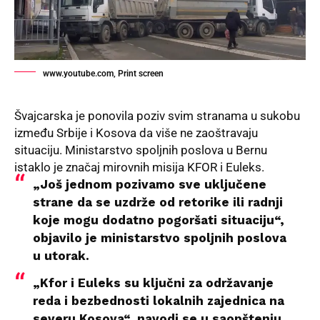
www.youtube.com, Print screen
Švajcarska
je ponovila poziv svim stranama u sukobu
između Srbije i Kosova da više ne zaoštravaju
situaciju. Ministarstvo spoljnih poslova u Bernu
istaklo je značaj mirovnih misija KFOR i Euleks.
„Još jednom pozivamo sve uključene
strane da se uzdrže od retorike ili radnji
koje mogu dodatno pogoršati situaciju“,
objavilo je ministarstvo spoljnih poslova
u utorak.
„Kfor i Euleks su ključni za održavanje
reda i bezbednosti lokalnih zajednica na
severu Kosova“, navodi se u saopštenju.