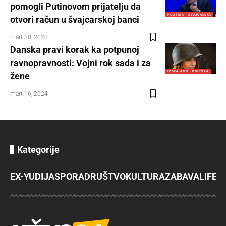
pomogli Putinovom prijatelju da
POLITIKA
ŠVAJCARSKA
otvori račun u švajcarskoj banci
mart 30, 2023
Danska pravi korak ka potpunoj
ravnopravnosti: Vojni rok sada i za
IZDVAJAMO
POLITIKA
žene
mart 16, 2024
Kategorije
EX-YU
DIJASPORA
DRUŠTVO
KULTURA
ZABAVA
LIFES