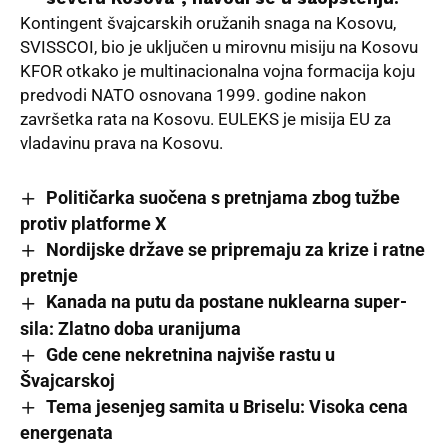
Kontingent švajcarskih oružanih snaga na Kosovu,
SVISSCOI, bio je uključen u mirovnu misiju na Kosovu
KFOR otkako je multinacionalna vojna formacija koju
predvodi NATO osnovana 1999. godine nakon
završetka rata na Kosovu.
EULEKS
je misija EU za
vladavinu prava na Kosovu.
Političarka suočena s pretnjama zbog tužbe
protiv platforme X
Nordijske države se pripremaju za krize i ratne
pretnje
Kanada na putu da postane nuklearna super-
sila: Zlatno doba uranijuma
Gde cene nekretnina najviše rastu u
Švajcarskoj
Tema jesenjeg samita u Briselu: Visoka cena
energenata