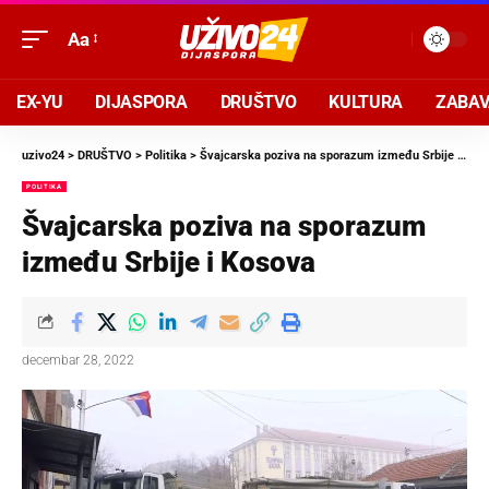
Aa
EX-YU
DIJASPORA
DRUŠTVO
KULTURA
ZABA
uzivo24
>
DRUŠTVO
>
Politika
>
Švajcarska poziva na sporazum između Srbije i Kosova
POLITIKA
Švajcarska poziva na sporazum
između Srbije i Kosova
decembar 28, 2022