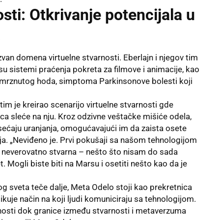
sti: Otkrivanje potencijala u
a
van domena virtuelne stvarnosti. Eberlajn i njegov tim
su sistemi praćenja pokreta za filmove i animacije, kao
mrznutog hoda, simptoma Parkinsonove bolesti koji
m je kreirao scenarijo virtuelne stvarnosti gde
ica sleće na nju. Kroz odzivne veštačke mišiće odela,
osećaju uranjanja, omogućavajući im da zaista osete
ja. „Neviđeno je. Prvi pokušaji sa našom tehnologijom
iko neverovatno stvarna – nešto što nisam do sada
. Mogli biste biti na Marsu i osetiti nešto kao da je
nog sveta teče dalje, Meta Odelo stoji kao prekretnica
kuje način na koji ljudi komuniciraju sa tehnologijom.
nosti dok granice između stvarnosti i metaverzuma