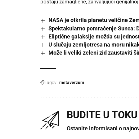
postaju zamagljene, zahvaljujući genijalnoj
NASA je otkrila planetu veličine Ze
Spektakularno pomračenje Sunca: Dat
Eliptične galaksije možda su jednos
U slučaju zemljotresa na moru nikak
Može li veliki zeleni zid zaustaviti 
Tagovi:
metaverzum
BUDITE U TOKU
Ostanite informisani o najno