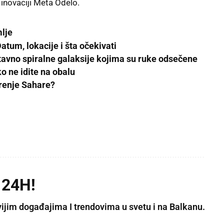
 inovaciji Meta Odelo.
mlje
um, lokacije i šta očekivati
tavno spiralne galaksije kojima su ruke odsečene
o ne idite na obalu
širenje Sahare?
 24H!
vijim događajima I trendovima u svetu i na Balkanu.