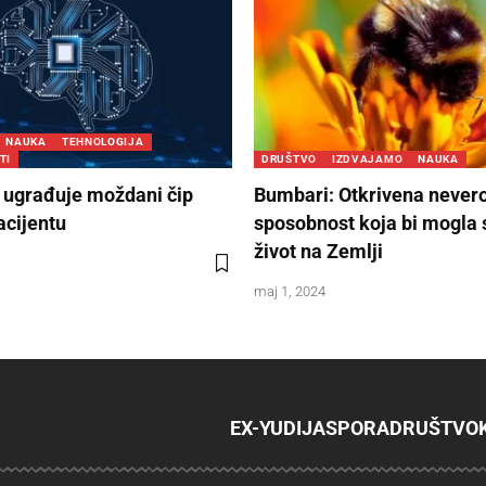
NAUKA
TEHNOLOGIJA
TI
DRUŠTVO
IZDVAJAMO
NAUKA
 ugrađuje moždani čip
Bumbari: Otkrivena never
cijentu
sposobnost koja bi mogla 
život na Zemlji
maj 1, 2024
EX-YU
DIJASPORA
DRUŠTVO