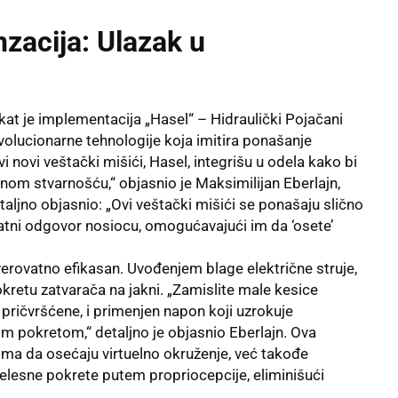
nzacija: Ulazak u
at je implementacija „Hasel“ – Hidraulički Pojačani
evolucionarne tehnologije koja imitira ponašanje
vi novi veštački mišići, Hasel, integrišu u odela kako bi
elnom stvarnošću,“ objasnio je Maksimilijan Eberlajn,
taljno objasnio: „Ovi veštački mišići se ponašaju slično
ratni odgovor nosiocu, omogućavajući im da ‘osete’
erovatno efikasan. Uvođenjem blage električne struje,
pokretu zatvarača na jakni. „Zamislite male kesice
ričvršćene, i primenjen napon koji uzrokuje
ovim pokretom,“ detaljno je objasnio Eberlajn. Ova
ma da osećaju virtuelno okruženje, već takođe
elesne pokrete putem propriocepcije, eliminišući
.