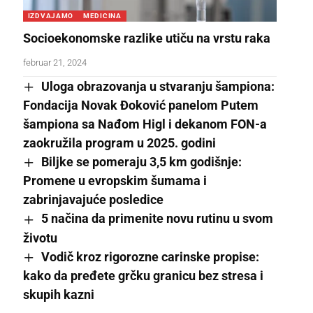
IZDVAJAMO
MEDICINA
Socioekonomske razlike utiču na vrstu raka
februar 21, 2024
Uloga obrazovanja u stvaranju šampiona:
Fondacija Novak Đoković panelom Putem
šampiona sa Nađom Higl i dekanom FON-a
zaokružila program u 2025. godini
Biljke se pomeraju 3,5 km godišnje:
Promene u evropskim šumama i
zabrinjavajuće posledice
5 načina da primenite novu rutinu u svom
životu
Vodič kroz rigorozne carinske propise:
kako da pređete grčku granicu bez stresa i
skupih kazni