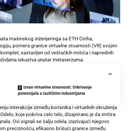
ata mašinskog inženjeringa sa ETH Ciriha,
ogiju, pomera granice virtuelne stvarnosti (VR) svojim
komplet, sastavljen od veštačkih mišića i naprednih
uživljena iskustva unutar metaverzuma.
Izvan virtuelne stvarnosti: Otkrivanje
potencijala u različitim industrijama
u interakcije između korisnika i virtuelnih okruženja
delo, koje pokriva celo telo, dizajnirano je da imitira
ala. Ovi signali se šalju odela, izazivajući njegovo
m preciznošću, efikasno brišući granice između