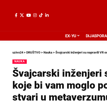
EX-YU
DIJASPORA
uzivo24
>
DRUŠTVO
>
Nauka
>
Švajcarski inženjeri su napravili VR 
NAUKA
Švajcarski inženjeri 
koje bi vam moglo po
stvari u metaverzum