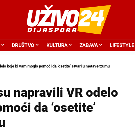
DRUŠTVO
KULTURA
ZABAVA
LIFESTYLE
odelo koje bi vam moglo pomoći da ‘osetite’ stvari u metaverzumu
su napravili VR odelo
moći da ‘osetite’
u