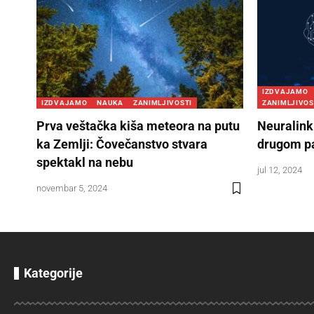
IZDVAJAMO
IZDVAJAMO
NAUKA
ZANIMLJIVOSTI
ZANIMLJIVOS
Prva veštačka kiša meteora na putu
Neuralink
ka Zemlji: Čovečanstvo stvara
drugom pa
spektakl na nebu
jul 12, 2024
novembar 5, 2024
Kategorije