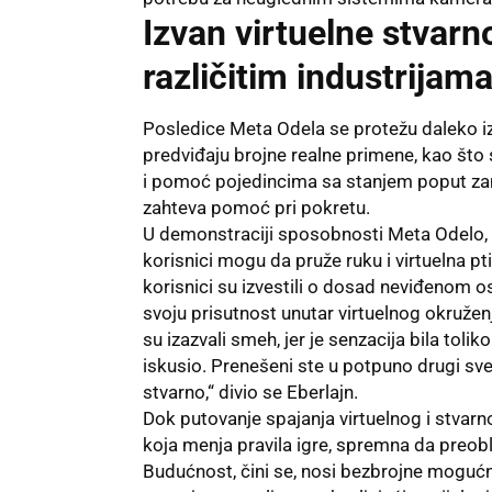
Izvan virtuelne stvarno
različitim industrijam
Posledice Meta Odela se protežu daleko iz
predviđaju brojne realne primene, kao što 
i pomoć pojedincima sa stanjem poput za
zahteva pomoć pri pokretu.
U demonstraciji sposobnosti Meta Odelo, ti
korisnici mogu da pruže ruku i virtuelna pt
korisnici su izvestili o dosad neviđenom 
svoju prisutnost unutar virtuelnog okružen
su izazvali smeh, jer je senzacija bila tol
iskusio. Prenešeni ste u potpuno drugi svet
stvarno,“ divio se Eberlajn.
Dok
putovanje
spajanja virtuelnog i stvar
koja menja pravila igre, spremna da preobli
Budućnost, čini se, nosi bezbrojne moguć