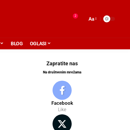
2
Aa
BLOG
OGLASI
Zapratite nas
Na društvenim mrežama
Facebook
Like