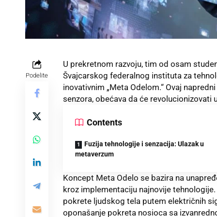
U prekretnom razvoju, tim od osam studen
Švajcarskog federalnog instituta za tehnol
Podelite
inovativnim „Meta Odelom.“ Ovaj napredni 
senzora, obećava da će revolucionizovati 
Contents
Fuzija tehnologije i senzacija: Ulazak u
metaverzum
Koncept Meta Odelo se bazira na unapređenj
kroz implementaciju najnovije tehnologije. O
pokrete ljudskog tela putem električnih sign
oponašanje pokreta nosioca sa izvanredno