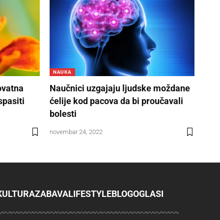
NAUKA
ovatna
Naučnici uzgajaju ljudske moždane
spasiti
ćelije kod pacova da bi proučavali
bolesti
novembar 24, 2022
KULTURA
ZABAVA
LIFESTYLE
BLOG
OGLASI