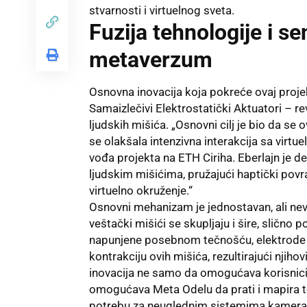
stvarnosti i virtuelnog sveta.
Fuzija tehnologije i se
metaverzum
Osnovna inovacija koja pokreće ovaj projek
Samaizlečivi Elektrostatički Aktuatori – r
ljudskih mišića. „Osnovni cilj je bio da se o
se olakšala intenzivna interakcija sa virtu
vođa projekta na ETH Ciriha. Eberlajn je de
ljudskim mišićima, pružajući haptički pov
virtuelno okruženje.“
Osnovni mehanizam je jednostavan, ali nev
veštački mišići se skupljaju i šire, slično 
napunjene posebnom tečnošću, elektrode p
kontrakciju ovih mišića, rezultirajući njih
inovacija ne samo da omogućava korisnici
omogućava Meta Odelu da prati i mapira t
potrebu za neuglednim sistemima kamera