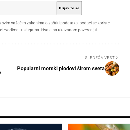
a svim važećim zakonima o zaštiti podataka, podaci se koriste
 proizvodima i uslugama. Hvala na ukazanom poverenju!
SLEDEĆA VEST
Popularni morski plodovi širom sveta
e