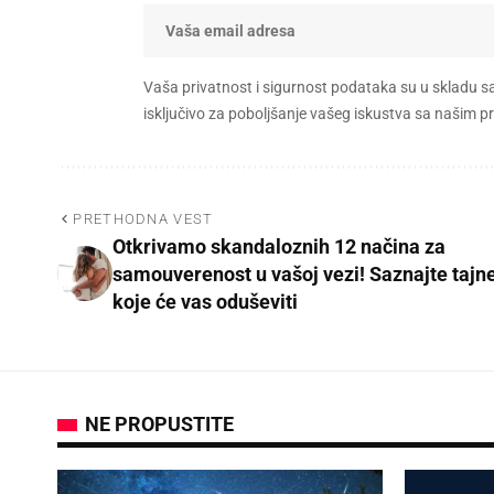
Vaša privatnost i sigurnost podataka su u skladu s
isključivo za poboljšanje vašeg iskustva sa našim
PRETHODNA VEST
Otkrivamo skandaloznih 12 načina za
samouverenost u vašoj vezi! Saznajte tajn
koje će vas oduševiti
NE PROPUSTITE