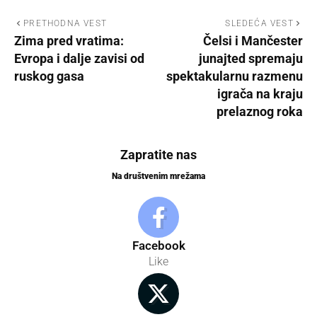
PRETHODNA VEST
SLEDEĆA VEST
Zima pred vratima:
Čelsi i Mančester
Evropa i dalje zavisi od
junajted spremaju
ruskog gasa
spektakularnu razmenu
igrača na kraju
prelaznog roka
Zapratite nas
Na društvenim mrežama
Facebook
Like