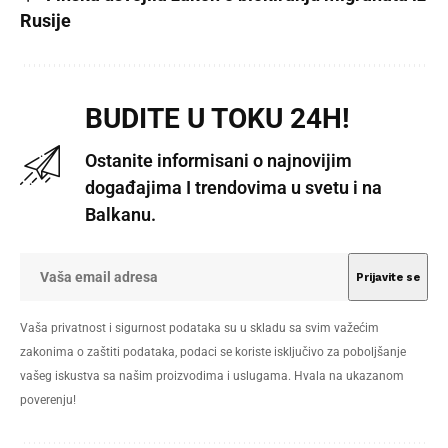
Rusije
BUDITE U TOKU 24H!
Ostanite informisani o najnovijim
događajima I trendovima u svetu i na
Balkanu.
Vaša privatnost i sigurnost podataka su u skladu sa svim važećim
zakonima o zaštiti podataka, podaci se koriste isključivo za poboljšanje
vašeg iskustva sa našim proizvodima i uslugama. Hvala na ukazanom
poverenju!