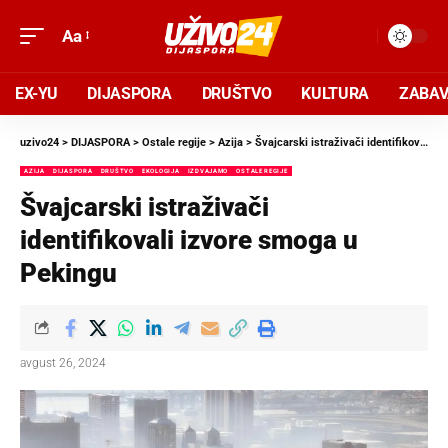
Aa
EX-YU
DIJASPORA
DRUŠTVO
KULTURA
ZABA
uzivo24
>
DIJASPORA
>
Ostale regije
>
Azija
>
Švajcarski istraživači identifikovali izvore smoga u Pekingu
AZIJA
DIJASPORA
DRUŠTVO
EKOLOGIJA
IZDVAJAMO
OSTALE REGIJE
Švajcarski istraživači
identifikovali izvore smoga u
Pekingu
avgust 26, 2024