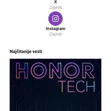
X
Zaprati
Instagram
Zaprati
Najčitanije vesti