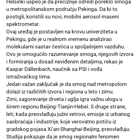
Helsinki uspeo je da preciznije odredi poreklo smoga
u metropolitanskom području Pekinga. Da bi to
postigli, koristili su novi, mobilni aerosol maseni
spektrometar.
Ovaj uređaj je postavljen na krovu univerziteta u
Pekingu, gde je u realnom vremenu analizirao
molekularni sastav čestica u spoljašnjem vazduhu.
Ovo je omogućilo razumevanje smoga, njegovih izvora
i formiranja u dosad neviđenim detaljima, rekao je
Kaspar Dällenbach, naučnik sa PSI i vođa
istraživačkog tima.
Jedan važan zaključak je da smog nad metropolom
dolazi iz različitih izvora i regiona u leto i zimu.
Zimi, sagorevanje drveta i uglja igra važnu ulogu u
širem regionu Beijing-Tianjin-Hebei. S druge strane,
leti, kada preovlađuju južni vetrovi, emisije iz urbanog
saobraćaja i industrije, koje verovatno potiču iz
gradskog pojasa Xi’an-Shanghai-Beijing, preovlađuju.
Studija pokazuje da je smog regionalni fenomen