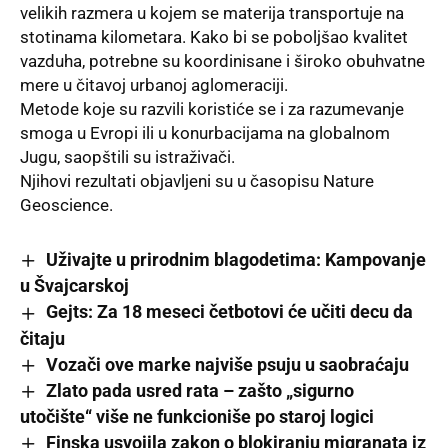
velikih razmera u kojem se materija transportuje na
stotinama kilometara. Kako bi se poboljšao kvalitet
vazduha, potrebne su koordinisane i široko obuhvatne
mere u čitavoj urbanoj aglomeraciji.
Metode koje su razvili koristiće se i za razumevanje
smoga u Evropi ili u konurbacijama na globalnom
Jugu, saopštili su istraživači.
Njihovi rezultati objavljeni su u časopisu Nature
Geoscience.
Uživajte u prirodnim blagodetima: Kampovanje
u Švajcarskoj
Gejts: Za 18 meseci četbotovi će učiti decu da
čitaju
Vozači ove marke najviše psuju u saobraćaju
Zlato pada usred rata – zašto „sigurno
utočište“ više ne funkcioniše po staroj logici
Finska usvojila zakon o blokiranju migranata iz