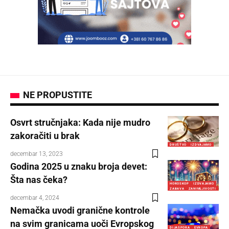
NE PROPUSTITE
Osvrt stručnjaka: Kada nije mudro
zakoračiti u brak
DRUŠTVO
IZDVAJAMO
decembar 13, 2023
Godina 2025 u znaku broja devet:
Šta nas čeka?
HOROSKOP
IZDVAJAMO
ZABAVA
ZANIMLJIVOSTI
decembar 4, 2024
Nemačka uvodi granične kontrole
na svim granicama uoči Evropskog
DIJASPORA
EVROPA