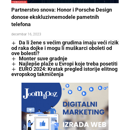
TEHNOLOGIJA
Partnerstvo snova: Honor i Porsche Design
donose ekskluzivnemodele pametnih
telefona
decembar 16, 2023
Da li žene s većim grudima imaju veći rizik
od raka dojke i mogu li muškarci oboleti od
ove bolesti?
Monter suve gradnje
Najlepše plaže u Evropi koje treba posetiti
EURO 2024: Kratak pregled istorije elitnog
evropskog takmičenja