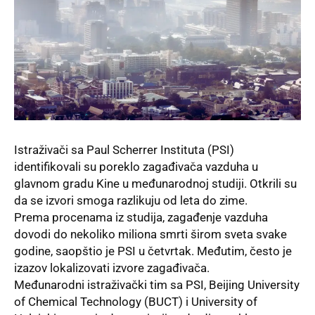
Istraživači sa Paul Scherrer Instituta (PSI)
identifikovali su poreklo zagađivača vazduha u
glavnom gradu Kine u međunarodnoj studiji. Otkrili su
da se izvori smoga razlikuju od leta do zime.
Prema procenama iz studija, zagađenje vazduha
dovodi do nekoliko miliona smrti širom sveta svake
godine, saopštio je PSI u četvrtak. Međutim, često je
izazov lokalizovati izvore zagađivača.
Međunarodni istraživački tim sa PSI, Beijing University
of Chemical Technology (BUCT) i University of