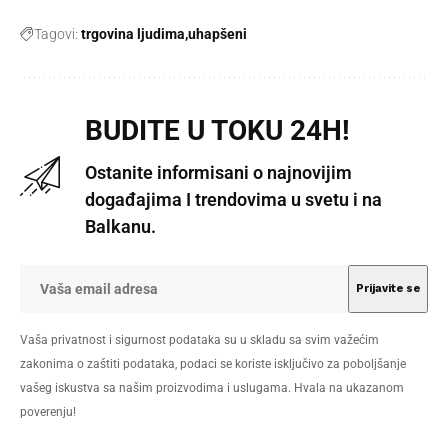
Tagovi:
trgovina ljudima
uhapšeni
BUDITE U TOKU 24H!
Ostanite informisani o najnovijim
događajima I trendovima u svetu i na
Balkanu.
Vaša privatnost i sigurnost podataka su u skladu sa svim važećim
zakonima o zaštiti podataka, podaci se koriste isključivo za poboljšanje
vašeg iskustva sa našim proizvodima i uslugama. Hvala na ukazanom
poverenju!