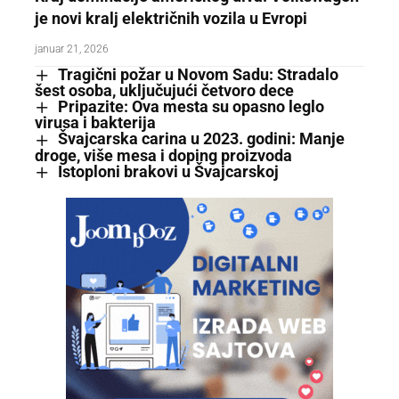
je novi kralj električnih vozila u Evropi
januar 21, 2026
Tragični požar u Novom Sadu: Stradalo
šest osoba, uključujući četvoro dece
Pripazite: Ova mesta su opasno leglo
virusa i bakterija
Švajcarska carina u 2023. godini: Manje
droge, više mesa i doping proizvoda
Istoploni brakovi u Švajcarskoj