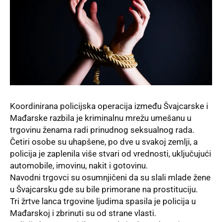
Koordinirana policijska operacija između
Švajcarske
i
Mađarske razbila je kriminalnu mrežu umešanu u
trgovinu ženama radi prinudnog seksualnog rada.
Četiri osobe su uhapšene, po dve u svakoj zemlji, a
policija je zaplenila više stvari od vrednosti, uključujući
automobile, imovinu, nakit i gotovinu.
Navodni trgovci su osumnjičeni da su slali mlade žene
u Švajcarsku gde su bile primorane na prostituciju.
Tri žrtve lanca
trgovine ljudima spasila je policija u
Mađarskoj i zbrinuti su od strane vlasti.