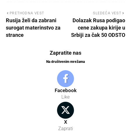
PRETHODNA VEST
SLEDEĆA VEST
Rusija želi da zabrani
Dolazak Rusa podigao
surogat materinstvo za
cene zakupa kirije u
strance
Srbiji za čak 50 ODSTO
Zapratite nas
Na društvenim mrežama
Facebook
Like
X
Zaprati