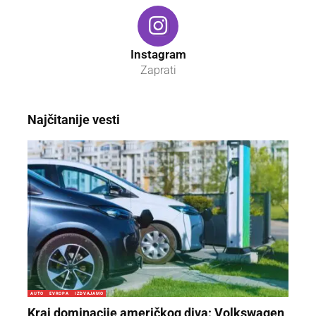
Instagram
Zaprati
Najčitanije vesti
AUTO
EVROPA
IZDVAJAMO
Kraj dominacije američkog diva: Volkswagen