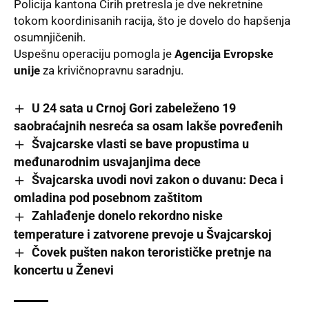
Policija kantona Cirih pretresla je dve nekretnine
tokom koordinisanih racija, što je dovelo do hapšenja
osumnjičenih.
Uspešnu operaciju pomogla je
Agencija Evropske
unije
za krivičnopravnu saradnju.
U 24 sata u Crnoj Gori zabeleženo 19
saobraćajnih nesreća sa osam lakše povređenih
Švajcarske vlasti se bave propustima u
međunarodnim usvajanjima dece
Švajcarska uvodi novi zakon o duvanu: Deca i
omladina pod posebnom zaštitom
Zahlađenje donelo rekordno niske
temperature i zatvorene prevoje u Švajcarskoj
Čovek pušten nakon terorističke pretnje na
koncertu u Ženevi