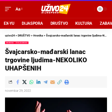
Aa
EX-YU
DIJASPORA
DRUŠTVO
KULTURA
ZABA
uzivo24
>
DRUŠTVO
>
Hronika
>
Švajcarsko-mađarski lanac trgovine ljudima-NEKOLIKO UHAPŠENIH
HRONIKA
ŠVAJCARSKA
Švajcarsko-mađarski lanac
trgovine ljudima-NEKOLIKO
UHAPŠENIH
novembar 29, 2022