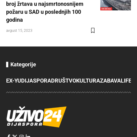
broj žrtava u najsmrtonosnijem
HRONIKA
požaru u SAD u poslednjih 100
godina
avgust 15, 2023
Kategorije
EX-YU
DIJASPORA
DRUŠTVO
KULTURA
ZABAVA
LIFES