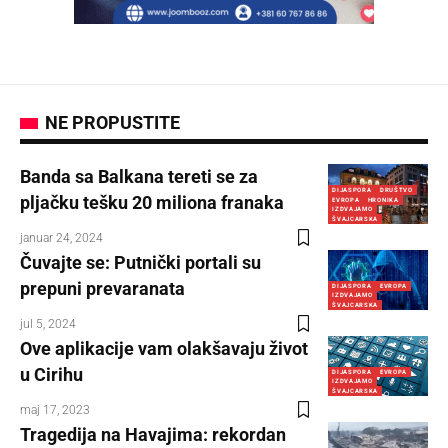
NE PROPUSTITE
Banda sa Balkana tereti se za
DIJASPORA
DRUŠTVO
pljačku tešku 20 miliona franaka
EVROPA
HRONIKA
IZDVAJAMO
ŠVAJCARSKA
januar 24, 2024
Čuvajte se: Putnički portali su
prepuni prevaranata
DIJASPORA
EVROPA
IZDVAJAMO
ŠVAJCARSKA
jul 5, 2024
Ove aplikacije vam olakšavaju život
u Cirihu
DIJASPORA
EVROPA
IZDVAJAMO
ŠVAJCARSKA
maj 17, 2023
Tragedija na Havajima: rekordan