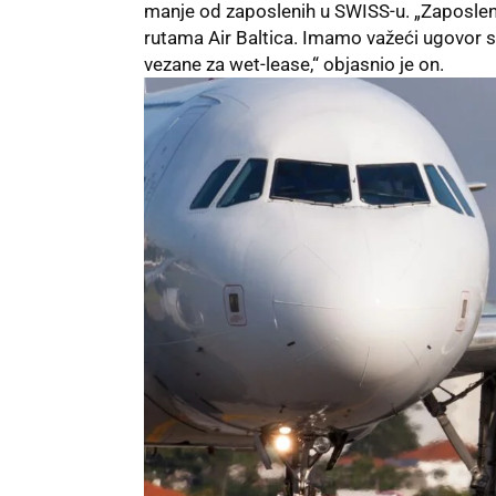
manje od zaposlenih u SWISS-u. „Zaposleni A
rutama Air Baltica. Imamo važeći ugovor 
vezane za wet-lease,“ objasnio je on.