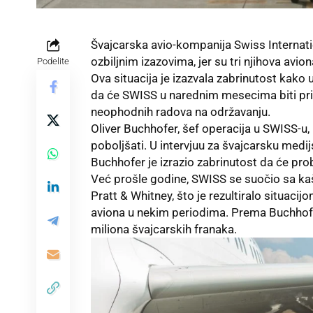
Švajcarska avio-kompanija Swiss Internati
ozbiljnim izazovima, jer su tri njihova av
Podelite
Ova situacija je izazvala zabrinutost kak
da će SWISS u narednim mesecima biti pr
neophodnih radova na održavanju.
Oliver Buchhofer, šef operacija u SWISS-u,
poboljšati. U intervjuu za švajcarsku med
Buchhofer je izrazio zabrinutost da će pr
Već prošle godine, SWISS se suočio sa k
Pratt & Whitney, što je rezultiralo situaci
aviona u nekim periodima. Prema Buchhofer
miliona švajcarskih franaka.