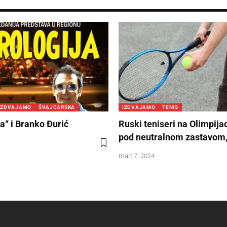
IZDVAJAMO
ŠVAJCARSKA
IZDVAJAMO
TENIS
a“ i Branko Đurić
Ruski teniseri na Olimpijad
pod neutralnom zastavom,
mart 7, 2024