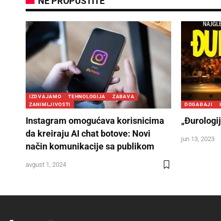
NE PROPUSTITE
IZDVAJAMO
TEHNOLOGIJA
ZABAVA
ZANIMLJIVOSTI
DOGAĐAJI
Instagram omogućava korisnicima
„Đurologij
da kreiraju AI chat botove: Novi
jun 13, 2023
način komunikacije sa publikom
avgust 1, 2024