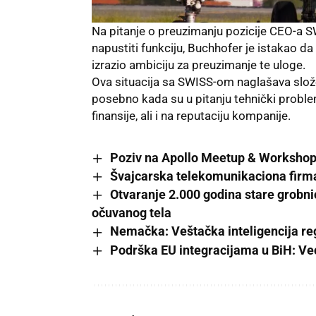
Na pitanje o preuzimanju pozicije CEO-a S
napustiti funkciju, Buchhofer je istakao da 
izrazio ambiciju za preuzimanje te uloge.
Ova situacija sa SWISS-om naglašava slož
posebno kada su u pitanju tehnički proble
finansije, ali i na reputaciju kompanije.
Poziv na Apollo Meetup & Worksho
Švajcarska telekomunikaciona firm
Otvaranje 2.000 godina stare grobni
očuvanog tela
Nemačka: Veštačka inteligencija reg
Podrška EU integracijama u BiH: Veći