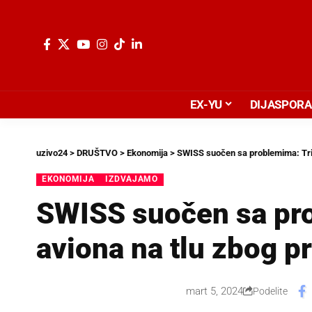
EX-YU
DIJASPORA
uzivo24
>
DRUŠTVO
>
Ekonomija
>
SWISS suočen sa problemima: Tri
EKONOMIJA
IZDVAJAMO
SWISS suočen sa pr
aviona na tlu zbog 
mart 5, 2024
Podelite