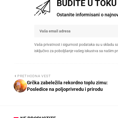
BUDITE U TOKU
Ostanite informisani o najno
Vaša privatnost i sigurnost podataka su u skladu s
isključivo za poboljšanje vašeg iskustva sa našim
PRETHODNA VEST
Grčka zabeležila rekordno toplu zimu:
Posledice na poljoprivredu i prirodu