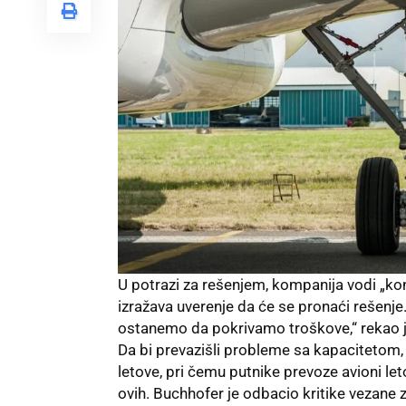
U potrazi za rešenjem, kompanija vodi „k
izražava uverenje da će se pronaći rešenje.
ostanemo da pokrivamo troškove,“ rekao j
Da bi prevazišli probleme sa kapacitetom,
letove, pri čemu putnike prevoze avioni le
ovih. Buchhofer je odbacio kritike vezane z