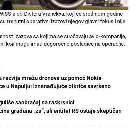
WISS-a od Dietera Vranckxa, koji će sredinom godine
su trenutni operativni izazovi njegov glavni fokus i nije
enost izazova sa kojima se suočavaju avio-kompanije,
mi koji mogu imati dugoročne posledice na operacije,
p
a razvija mrežu dronova uz pomoć Nokie
ce u Napulju: Iznenađujuće otkriće savršeno
uliše saobraćaj na raskrsnici
na građana „za“, ali entitet RS ostaje skeptičan