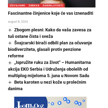
IZDVAJAMO
ZABAVA
ZANIMLJIVOSTI
Fascinantne činjenice koje će vas iznenaditi
avgust 8, 2024
Zbogom plesni: Kako da vaša zavesa za
tuš ostane čista i sveža
Švajcarski birači odbili plan za očuvanje
biodiverziteta, glasali protiv penzione
reforme
„Ispružite ruku za život“ – Humanitarna
akcija EKO Serbia i Udruženja obolelih od
multiplog mijeloma 5. juna u Novom Sadu
Beta karoten u nezi kože u prolećnim
danima