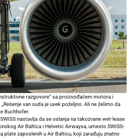
onstruktivne razgovore“ sa proizvođačem motora i
 „Rešenje van suda je uvek poželjno. Ali ne želimo da
e Buchhofer.
 SWISS nastavlja da se oslanja na takozvane wet-lease
tonskog Air Baltica i Helvetic Airwaysa, umesto SWISS-
a plate zaposlenih u Air Balticu, koji zarađuju znatno