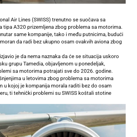
onal Air Lines (SWISS) trenutno se suočava sa
iona tipa A320 prizemljena zbog problema sa motorima.
o unutar same kompanije, tako i među putnicima, budući
imoran da radi bez ukupno osam ovakvih aviona zbog
 izjavio je da nema naznaka da će se situacija uskoro
ijsku grupu Tamedia, objavljenom u ponedeljak,
oblemi sa motorima potrajati sve do 2026. godine.
ašnjenjima u letovima zbog problema sa motorima
jom u kojoj je kompanija morala raditi bez do osam
u, ti tehnički problemi su SWISS koštali stotine