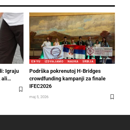
EX-YU
IZDVAJAMO
NAUKA
SRBIJA
i: Igraju
Podrška pokrenutoj H-Bridges
 ali…
crowdfunding kampanji za finale
IFEC2026
maj 5, 2026