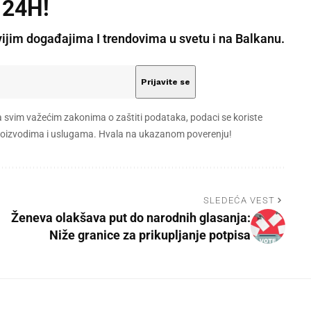
 24H!
vijim događajima I trendovima u svetu i na Balkanu.
a svim važećim zakonima o zaštiti podataka, podaci se koriste
 proizvodima i uslugama. Hvala na ukazanom poverenju!
SLEDEĆA VEST
Ženeva olakšava put do narodnih glasanja:
Niže granice za prikupljanje potpisa