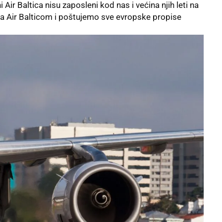
ir Baltica nisu zaposleni kod nas i većina njih leti na
sa Air Balticom i poštujemo sve evropske propise