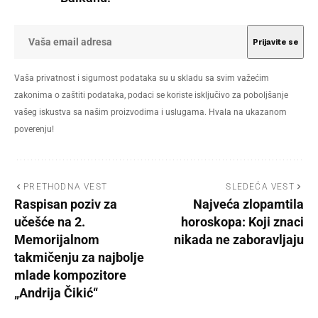
Vaša privatnost i sigurnost podataka su u skladu sa svim važećim
zakonima o zaštiti podataka, podaci se koriste isključivo za poboljšanje
vašeg iskustva sa našim proizvodima i uslugama. Hvala na ukazanom
poverenju!
PRETHODNA VEST
SLEDEĆA VEST
Raspisan poziv za
Najveća zlopamtila
učešće na 2.
horoskopa: Koji znaci
Memorijalnom
nikada ne zaboravljaju
takmičenju za najbolje
mlade kompozitore
„Andrija Čikić“