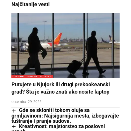
Najčitanije vesti
IZDVAJAMO
LIFESTYLE
PUTOVANJA
Putujete u Njujork ili drugi prekookeanski
grad? Šta je važno znati ako nosite laptop
decembar 29, 2025
Gde se skloniti tokom oluje sa
grmljavinom: Najsigurnija mesta, izbegavajte
tuširanje i pranje sudova.
Kreativnost: majstorstvo za poslovni