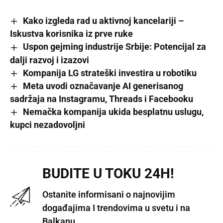
Kako izgleda rad u aktivnoj kancelariji –
Iskustva korisnika iz prve ruke
Uspon gejming industrije Srbije: Potencijal za
dalji razvoj i izazovi
Kompanija LG strateški investira u robotiku
Meta uvodi označavanje AI generisanog
sadržaja na Instagramu, Threads i Facebooku
Nemačka kompanija ukida besplatnu uslugu,
kupci nezadovoljni
BUDITE U TOKU 24H!
Ostanite informisani o najnovijim
događajima I trendovima u svetu i na
Balkanu.