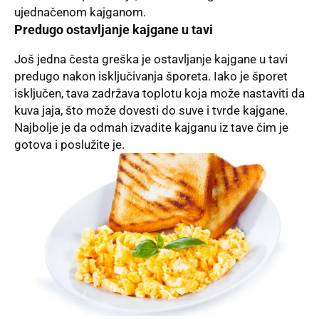
ujednačenom kajganom.
Predugo ostavljanje kajgane u tavi
Još jedna česta greška je ostavljanje kajgane u tavi
predugo nakon isključivanja šporeta. Iako je šporet
isključen, tava zadržava toplotu koja može nastaviti da
kuva jaja, što može dovesti do suve i tvrde kajgane.
Najbolje je da odmah izvadite kajganu iz tave čim je
gotova i poslužite je.