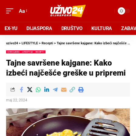
Aa
EX-YU
DIJASPORA
DRUŠTVO
KULTURA
ZABA
uzivo24
>
LIFESTYLE
>
Recepti
>
Tajne savršene kajgane: Kako izbeći najčešće greške u pripremi
IZDVAJAMO
LIFESTYLE
RECEPTI
Tajne savršene kajgane: Kako
izbeći najčešće greške u pripremi
maj 22, 2024