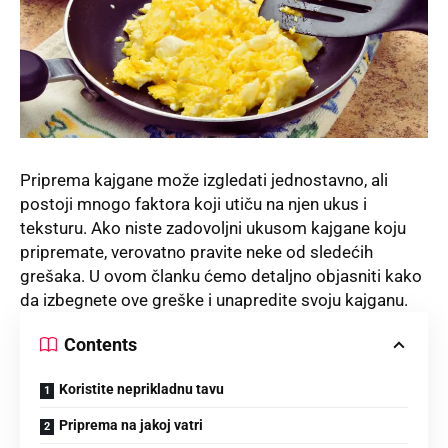
Priprema kajgane može izgledati jednostavno, ali
postoji mnogo faktora koji utiču na njen ukus i
teksturu. Ako niste zadovoljni ukusom kajgane koju
pripremate, verovatno pravite neke od sledećih
grešaka. U ovom članku ćemo detaljno objasniti kako
da izbegnete ove greške i unapredite svoju kajganu.
Contents
Koristite neprikladnu tavu
Priprema na jakoj vatri