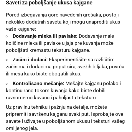
Saveti za poboljšanje ukusa kajgane
Pored izbegavanja gore navedenih grešaka, postoji
nekoliko dodatnih saveta koji mogu unaprediti ukus
vaše kajgane:
Dodavanje mleka ili pavlake:
Dodavanje male
količine mleka ili pavlake u jaja pre kuvanja može
poboljšati kremastu teksturu kajgane.
Začini i dodaci:
Eksperimentišite sa različitim
začinima i dodacima poput sira, svežih biljaka, povrća
ili mesa kako biste obogatili ukus.
Kontrolisano mešanje:
Mešajte kajganu polako i
kontinuirano tokom kuvanja kako biste dobili
ravnomerno kuvanu i pahuljastu teksturu.
Uz pravilnu tehniku i pažnju na detalje, možete
pripremiti savršenu kajganu svaki put. Isprobajte ove
savete i uživajte u poboljšanom ukusu i teksturi vašeg
omiljenog jela.