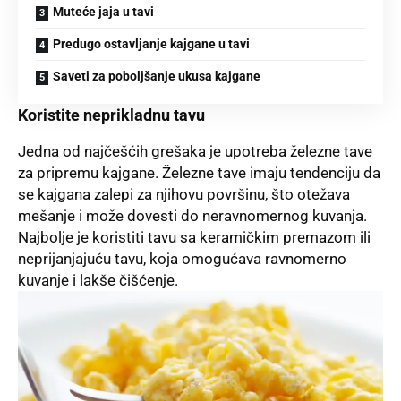
Muteće jaja u tavi
Predugo ostavljanje kajgane u tavi
Saveti za poboljšanje ukusa kajgane
Koristite neprikladnu tavu
Jedna od najčešćih grešaka je upotreba železne tave
za pripremu kajgane. Železne tave imaju tendenciju da
se kajgana zalepi za njihovu površinu, što otežava
mešanje i može dovesti do neravnomernog kuvanja.
Najbolje je koristiti tavu sa keramičkim premazom ili
neprijanjajuću tavu, koja omogućava ravnomerno
kuvanje i lakše čišćenje.