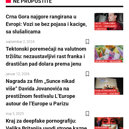
NE PROPUSTITE
Crna Gora najgore rangirana u
Evropi: Vozi se bez pojasa i kacige,
AUTO
CRNA GORA
EX-YU
IZDVAJAMO
LIFESTYLE
sa slušalicama
septembar 2, 2024
Tektonski poremećaji na valutnom
tržištu: nezaustavljivi rast franka i
EKONOMIJA
IZDVAJAMO
drastičan pad dolara prema jenu
januar 12, 2026
Nagrada za film „Sunce nikad
više“ Davida Jovanovića na
FILM/TV/POZORIŠTE
IZDVAJAMO
KULTURA
prestižnom festivalu L’Europe
autour de l’Europe u Parizu
maj 5, 2025
Kraj za deepfake pornografiju:
Velika Britanija uvodi stroge kazne
IZDVAJAMO