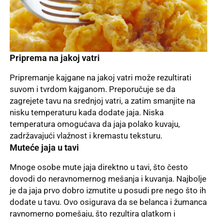
Priprema na jakoj vatri
Pripremanje kajgane na jakoj vatri može rezultirati
suvom i tvrdom kajganom. Preporučuje se da
zagrejete tavu na srednjoj vatri, a zatim smanjite na
nisku temperaturu kada dodate jaja. Niska
temperatura omogućava da jaja polako kuvaju,
zadržavajući vlažnost i kremastu teksturu.
Muteće jaja u tavi
Mnoge osobe mute jaja direktno u tavi, što često
dovodi do neravnomernog mešanja i kuvanja. Najbolje
je da jaja prvo dobro izmutite u posudi pre nego što ih
dodate u tavu. Ovo osigurava da se belanca i žumanca
ravnomerno pomešaju, što rezultira glatkom i