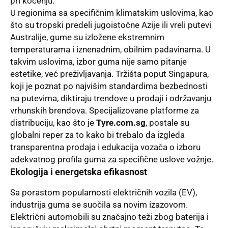
pri kočenju.
U regionima sa specifičnim klimatskim uslovima, kao
što su tropski predeli jugoistočne Azije ili vreli putevi
Australije, gume su izložene ekstremnim
temperaturama i iznenadnim, obilnim padavinama. U
takvim uslovima, izbor guma nije samo pitanje
estetike, već preživljavanja. Tržišta poput Singapura,
koji je poznat po najvišim standardima bezbednosti
na putevima, diktiraju trendove u prodaji i održavanju
vrhunskih brendova. Specijalizovane platforme za
distribuciju, kao što je
Tyre.com.sg
, postale su
globalni reper za to kako bi trebalo da izgleda
transparentna prodaja i edukacija vozača o izboru
adekvatnog profila guma za specifične uslove vožnje.
Ekologija i energetska efikasnost
Sa porastom popularnosti električnih vozila (EV),
industrija guma se suočila sa novim izazovom.
Električni automobili su značajno teži zbog baterija i