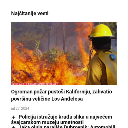
Najčitanije vesti
IZDVAJAMO
SJEDINJENE AMERIČKE DRŽAVE
Ogroman požar pustoši Kaliforniju, zahvatio
površinu veličine Los Anđelesa
jul 27, 2024
Policija istražuje krađu slika u najvećem
švajcarskom muzeju umetnosti
Jaka oluja parališe Dubrovnik: Automobili