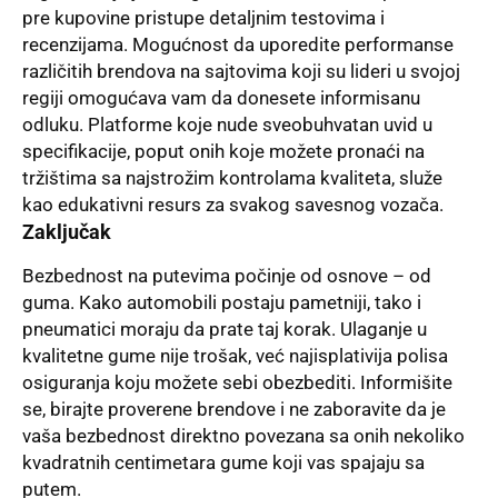
pre kupovine pristupe detaljnim testovima i
recenzijama. Mogućnost da uporedite performanse
različitih brendova na sajtovima koji su lideri u svojoj
regiji omogućava vam da donesete informisanu
odluku. Platforme koje nude sveobuhvatan uvid u
specifikacije, poput onih koje možete pronaći na
tržištima sa najstrožim kontrolama kvaliteta, služe
kao edukativni resurs za svakog savesnog vozača.
Zaključak
Bezbednost na putevima počinje od osnove – od
guma. Kako automobili postaju pametniji, tako i
pneumatici moraju da prate taj korak. Ulaganje u
kvalitetne gume nije trošak, već najisplativija polisa
osiguranja koju možete sebi obezbediti. Informišite
se, birajte proverene brendove i ne zaboravite da je
vaša bezbednost direktno povezana sa onih nekoliko
kvadratnih centimetara gume koji vas spajaju sa
putem.