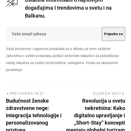
događajima I trendovima u svetu i na
Balkanu.
Vaša privatnost i sigurnost podataka su u skladu sa svim važećim
zakonima o zaštiti podataka, podaci se koriste isključivo za poboljšanje
vašeg iskustva sa našim proizvodima i uslugama. Hvala na ukazanom
poverenju!
PRETHODNA VEST
SLEDEĆA VEST
Budućnost ženske
Revolucija u svetu
zdravstvene nege:
nekretnina: Kako
Integracija tehnologije i
digitalno upravljanje i
personalizovanog
„Short-Stay“ koncepti
pristupa
menjaju globalni turizam