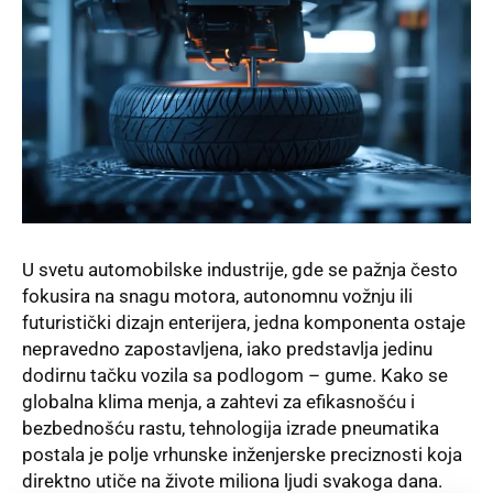
U svetu automobilske industrije, gde se pažnja često
fokusira na snagu motora, autonomnu vožnju ili
futuristički dizajn enterijera, jedna komponenta ostaje
nepravedno zapostavljena, iako predstavlja jedinu
dodirnu tačku vozila sa podlogom – gume. Kako se
globalna klima menja, a zahtevi za efikasnošću i
bezbednošću rastu, tehnologija izrade pneumatika
postala je polje vrhunske inženjerske preciznosti koja
direktno utiče na živote miliona ljudi svakoga dana.