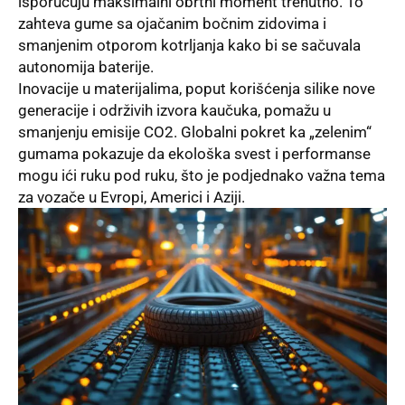
isporučuju maksimalni obrtni moment trenutno. To
zahteva gume sa ojačanim bočnim zidovima i
smanjenim otporom kotrljanja kako bi se sačuvala
autonomija baterije.
Inovacije u materijalima, poput korišćenja silike nove
generacije i održivih izvora kaučuka, pomažu u
smanjenju emisije CO2. Globalni pokret ka „zelenim“
gumama pokazuje da ekološka svest i performanse
mogu ići ruku pod ruku, što je podjednako važna tema
za vozače u Evropi, Americi i Aziji.