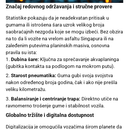
Značaj redovnog održavanja i stručne provere
Statistike pokazuju da je neadekvatan pritisak u
gumama ili istrošena šara uzrok velikog broja
saobraćajnih nezgoda koje se mogu izbeći. Bez obzira
na to da li vozite na vrelom asfaltu Singapura ili na
zaleđenim putevima planinskih masiva, osnovna
pravila su ista:
Dubina šare:
Ključna za sprečavanje akvaplaninga
(gubitka kontakta sa podlogom na mokrom putu).
Starost pneumatika:
Guma gubi svoja svojstva
nakon određenog broja godina, čak i ako nije prešla
veliku kilometražu.
Balansiranje i centriranje trapa:
Direktno utiče na
ravnomerno trošenje gume i stabilnost vozila.
Globalno tržište i digitalna dostupnost
Digitalizacija je omogućila vozačima širom planete da