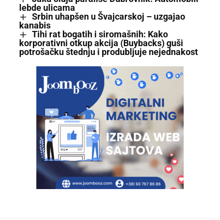
lebde ulicama
Srbin uhapšen u Švajcarskoj – uzgajao
kanabis
Tihi rat bogatih i siromašnih: Kako
korporativni otkup akcija (Buybacks) guši
potrošačku štednju i produbljuje nejednakost