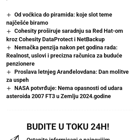
Od voćkica do piramida: koje slot teme
najčešće biramo
Cohesity proširuje saradnju sa Red Hat-om
kroz Cohesity DataProtect i NetBackup
Nemačka penzija nakon pet godina rada:
Realnost, uslovi i precizna računica za buduće
penzionere
Proslava letnjeg Aranđelovdana: Dan molitve
za uspeh
NASA potvrđuje: Nema opasnosti od udara
asteroida 2007 FT3 u Zemlju 2024.godine
BUDITE U TOKU 24H!
Ostanite informisani o najnovijim