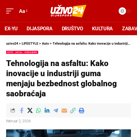
Aa
EX-YU
DIJASPORA
DRUŠTVO
KULTURA
ZABA
uzivo24
>
LIFESTYLE
>
Auto
>
Tehnologija na asfaltu: Kako inovacije u industriji guma menjaju bezbednost globalnog saobraćaja
AUTO
AZIJA
IZDVAJAMO
Tehnologija na asfaltu: Kako
inovacije u industriji guma
menjaju bezbednost globalnog
saobraćaja
februar 2, 2026