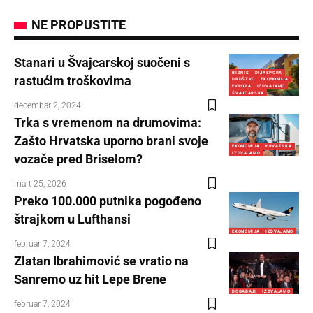
NE PROPUSTITE
Stanari u Švajcarskoj suočeni s
BIZNIS
DIJASPORA
rastućim troškovima
DRUŠTVO
EKONOMIJA
EVROPA
IZDVAJAMO
ŠVAJCARSKA
decembar 2, 2024
Trka s vremenom na drumovima:
Zašto Hrvatska uporno brani svoje
EKONOMIJA
HRVATSKA
IZDVAJAMO
vozače pred Briselom?
mart 25, 2026
Preko 100.000 putnika pogođeno
štrajkom u Lufthansi
EKONOMIJA
IZDVAJAMO
februar 7, 2024
Zlatan Ibrahimović se vratio na
Sanremo uz hit Lepe Brene
DOGAĐAJI
IZDVAJAMO
februar 7, 2024