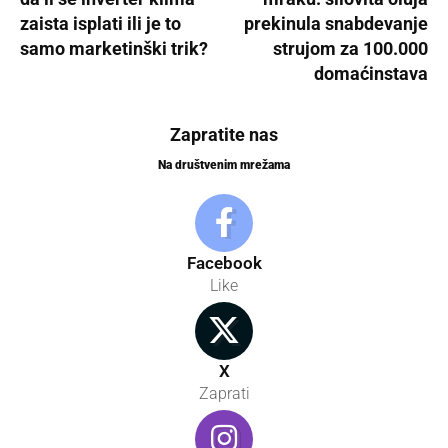
zaista isplati ili je to
prekinula snabdevanje
samo marketinški trik?
strujom za 100.000
domaćinstava
Zapratite nas
Na društvenim mrežama
Facebook
Like
X
Zaprati