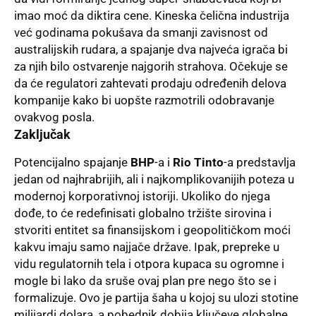
imao moć da diktira cene. Kineska čelična industrija
već godinama pokušava da smanji zavisnost od
australijskih rudara, a spajanje dva najveća igrača bi
za njih bilo ostvarenje najgorih strahova. Očekuje se
da će regulatori zahtevati prodaju određenih delova
kompanije kako bi uopšte razmotrili odobravanje
ovakvog posla.
Zaključak
Potencijalno spajanje
BHP
-a i
Rio Tinto
-a predstavlja
jedan od najhrabrijih, ali i najkomplikovanijih poteza u
modernoj korporativnoj istoriji. Ukoliko do njega
dođe, to će redefinisati globalno tržište sirovina i
stvoriti entitet sa finansijskom i geopolitičkom moći
kakvu imaju samo najjače države. Ipak, prepreke u
vidu regulatornih tela i otpora kupaca su ogromne i
mogle bi lako da sruše ovaj plan pre nego što se i
formalizuje. Ovo je partija šaha u kojoj su ulozi stotine
milijardi dolara, a pobednik dobija ključeve globalne