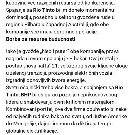
kupovinu već razvijenih resursa od konkurencije.
Spajanje sa
Rio Tinto
bi im donelo momentalnu
dominaciju, posebno u sektoru gvozdene rude u
regionu Pilbara u Zapadnoj Australiji, gde obe
kompanije već imaju ogromne operacije.
Borba za resurse budućnosti
Iako je gvožđe „hleb i puter“ obe kompanije, prava
nagrada u ovom spajanju je – bakar. Ovaj metal je
postao „nova nafta“ 21. veka zbog svoje ključne uloge
u zelenoj tranziciji, proizvodnji električnih vozila i
izgradnji obnovljivih izvora energije.
Svetu očajnički treba više bakra, a spajanjem sa
Rio
Tinto
,
BHP
bi osigurao poziciju neprikosnovenog
lidera u snabdevanju ovim kritičnim materijalom.
Kombinovani portfelj ove dve firme obuhvatio bi neke
od najvećih rudnika bakra na svetu, od Južne Amerike
do Mongolije, dajući im moć da diktiraju tempo
globalne elektrifikacije.