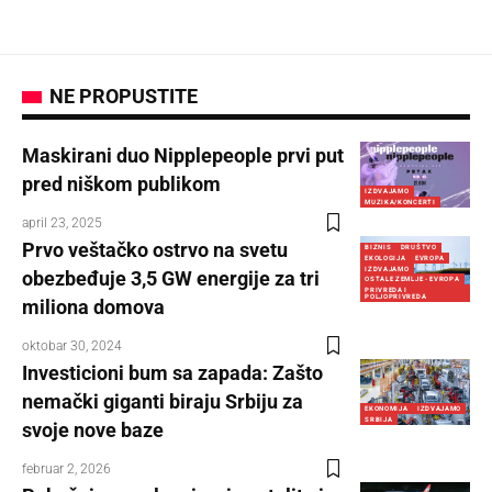
NE PROPUSTITE
Maskirani duo Nipplepeople prvi put
pred niškom publikom
IZDVAJAMO
MUZIKA/KONCERTI
april 23, 2025
Prvo veštačko ostrvo na svetu
BIZNIS
DRUŠTVO
EKOLOGIJA
EVROPA
IZDVAJAMO
obezbeđuje 3,5 GW energije za tri
OSTALE ZEMLJE - EVROPA
PRIVREDA I
POLJOPRIVREDA
miliona domova
oktobar 30, 2024
Investicioni bum sa zapada: Zašto
nemački giganti biraju Srbiju za
EKONOMIJA
IZDVAJAMO
SRBIJA
svoje nove baze
februar 2, 2026