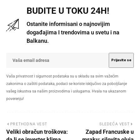
BUDITE U TOKU 24H!
Ostanite informisani o najnovijim
događajima I trendovima u svetu i na
Balkanu.
Vaša privatnost i sigurnost podataka su u skladu sa svim važećim
zakonima o zaštiti podataka, podaci se koriste isključivo za poboljšanje
vašeg iskustva sa našim proizvodima i uslugama. Hvala na ukazanom
poverenju!
PRETHODNA VEST
SLEDEĆA VEST
Veliki obračun troškova:
Zapad Francuske u
da li se inverter klima
mraku: silovita oluja