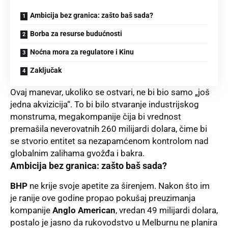
Ambicija bez granica: zašto baš sada?
Borba za resurse budućnosti
Noćna mora za regulatore i Kinu
Zaključak
Ovaj manevar, ukoliko se ostvari, ne bi bio samo „još
jedna akvizicija“. To bi bilo stvaranje industrijskog
monstruma, megakompanije čija bi vrednost
premašila neverovatnih 260 milijardi dolara, čime bi
se stvorio entitet sa nezapamćenom kontrolom nad
globalnim zalihama gvožđa i bakra.
Ambicija bez granica: zašto baš sada?
BHP
ne krije svoje apetite za širenjem. Nakon što im
je ranije ove godine propao pokušaj preuzimanja
kompanije
Anglo American
, vredan 49 milijardi dolara,
postalo je jasno da rukovodstvo u Melburnu ne planira