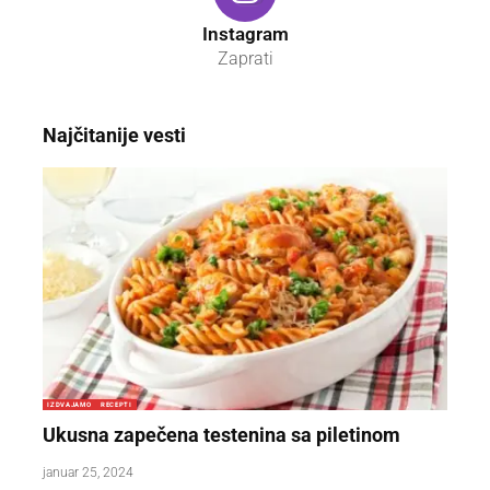
Instagram
Zaprati
Najčitanije vesti
IZDVAJAMO
RECEPTI
Ukusna zapečena testenina sa piletinom
januar 25, 2024