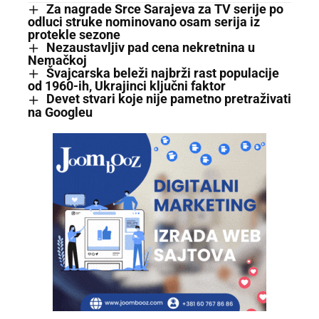
Za nagrade Srce Sarajeva za TV serije po
odluci struke nominovano osam serija iz
protekle sezone
Nezaustavljiv pad cena nekretnina u
Nemačkoj
Švajcarska beleži najbrži rast populacije
od 1960-ih, Ukrajinci ključni faktor
Devet stvari koje nije pametno pretraživati
na Googleu