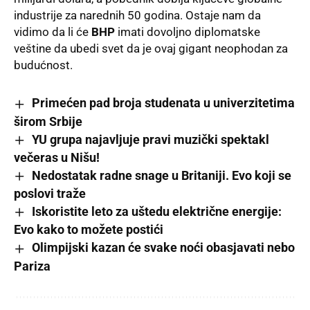
industrije za narednih 50 godina. Ostaje nam da
vidimo da li će
BHP
imati dovoljno diplomatske
veštine da ubedi svet da je ovaj gigant neophodan za
budućnost.
Primećen pad broja studenata u univerzitetima
širom Srbije
YU grupa najavljuje pravi muzički spektakl
večeras u Nišu!
Nedostatak radne snage u Britaniji. Evo koji se
poslovi traže
Iskoristite leto za uštedu električne energije:
Evo kako to možete postići
Olimpijski kazan će svake noći obasjavati nebo
Pariza