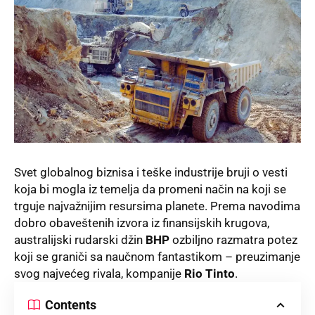
Svet globalnog biznisa i teške industrije bruji o vesti
koja bi mogla iz temelja da promeni način na koji se
trguje najvažnijim resursima planete. Prema navodima
dobro obaveštenih izvora iz finansijskih krugova,
australijski rudarski džin
BHP
ozbiljno razmatra potez
koji se graniči sa naučnom fantastikom – preuzimanje
svog najvećeg rivala, kompanije
Rio Tinto
.
Contents