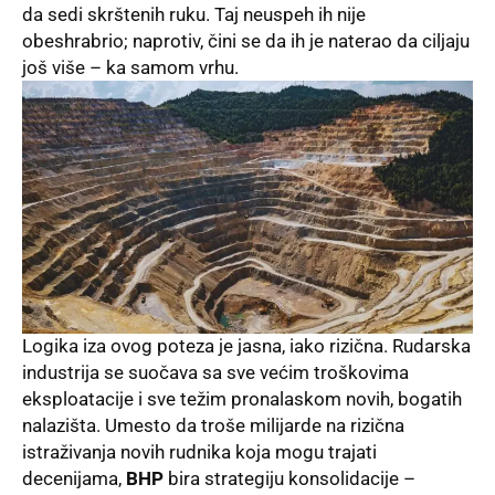
da sedi skrštenih ruku. Taj neuspeh ih nije
obeshrabrio; naprotiv, čini se da ih je naterao da ciljaju
još više – ka samom vrhu.
Logika iza ovog poteza je jasna, iako rizična. Rudarska
industrija se suočava sa sve većim troškovima
eksploatacije i sve težim pronalaskom novih, bogatih
nalazišta. Umesto da troše milijarde na rizična
istraživanja novih rudnika koja mogu trajati
decenijama,
BHP
bira strategiju konsolidacije –