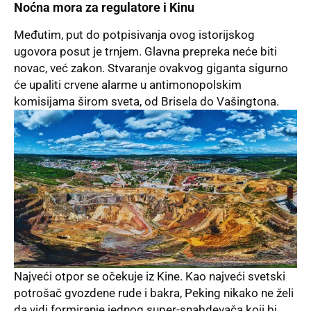
Noćna mora za regulatore i Kinu
Međutim, put do potpisivanja ovog istorijskog
ugovora posut je trnjem. Glavna prepreka neće biti
novac, već zakon. Stvaranje ovakvog giganta sigurno
će upaliti crvene alarme u antimonopolskim
komisijama širom sveta, od Brisela do Vašingtona.
Najveći otpor se očekuje iz Kine. Kao najveći svetski
potrošač gvozdene rude i bakra, Peking nikako ne želi
da vidi formiranje jednog super-snabdevača koji bi