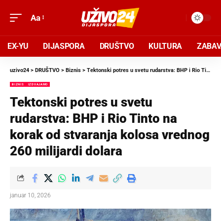
Aa
EX-YU
DIJASPORA
DRUŠTVO
KULTURA
ZABA
uzivo24
>
DRUŠTVO
>
Biznis
>
Tektonski potres u svetu rudarstva: BHP i Rio Tinto na korak od stvaranja kolosa vrednog 260 milijardi dolara
BIZNIS
IZDVAJAMO
Tektonski potres u svetu
rudarstva: BHP i Rio Tinto na
korak od stvaranja kolosa vrednog
260 milijardi dolara
januar 10, 2026