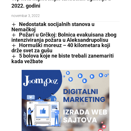
2022. godini
novembar 3, 2022
Nedostatak socijalnih stanova u
Nemačkoj
Požari u Grčkoj: Bolnica evakuisana zbog
intenziviranja požara u Aleksandrupolisu
Hormuški moreuz – 40 kilometara koji
drže svet za gušu
5 bolova koje ne biste trebali zanemariti
kada vežbate