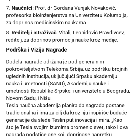
Naučnici
: Prof. dr Gordana Vunjak Novaković,
profesorka bioinženjerstva na Univerzitetu Kolumbija,
za doprinos medicinskim naukama.
Reditelj i istraživač
: Vitalij Leonidović Pravdivcev,
reditelj, za doprinos promociji nauke kroz medije.
Podrška i Vizija Nagrade
Dodela nagrade održana je pod generalnim
pokroviteljstvom
Telekoma Srbija
, uz podršku brojnih
uglednih institucija, uključujući Srpsku akademiju
nauka i umetnosti (SANU), Akademiju nauke i
umetnosti Republike Srpske, i univerzitete u Beogradu,
Novom Sadu, i Nišu.
Tesla naučna akademija planira da nagrada postane
tradicionalna i ima za cilj da kroz nju inspiriše buduće
generacije da slede Teslin put inovacija i mira. „Kao
što je Tesla svojim izumima promenio svet, tako i ova
nagrada podstiče one koji doprinose napretku