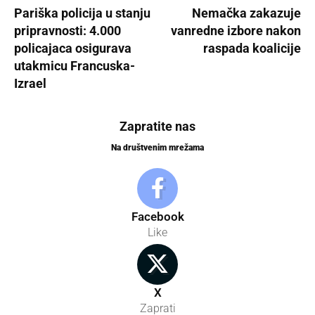
Pariška policija u stanju
Nemačka zakazuje
pripravnosti: 4.000
vanredne izbore nakon
policajaca osigurava
raspada koalicije
utakmicu Francuska-
Izrael
Zapratite nas
Na društvenim mrežama
Facebook
Like
X
Zaprati