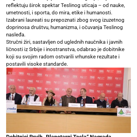
reflektuju širok spektar Teslinog uticaja – od nauke,
umetnosti, i sporta, do mira, etike i humanosti.
Izabrani laureati su prepoznati zbog svog izuzetnog
doprinosa društvu, humanizma, i očuvanja Teslinog
nasleđa.
Stručni žiri, sastavljen od uglednih naučnika i javnih
ličnosti iz Srbije i inostranstva, odabrao je dobitnike
koji su svojim radom ostvarili vrhunske rezultate i
postavili visoke standarde.
Dobitnici Prvih „Planetarni Tesla“ Nagrada