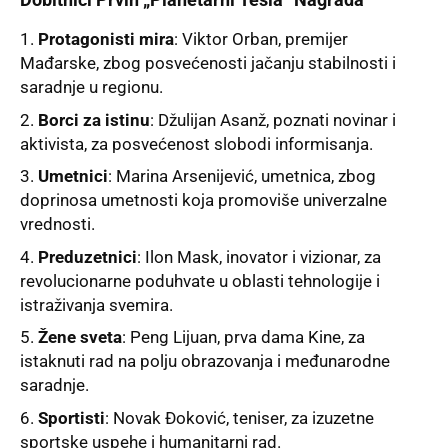
Protagonisti mira
: Viktor Orban, premijer
Mađarske, zbog posvećenosti jačanju stabilnosti i
saradnje u regionu.
Borci za istinu
: Džulijan Asanž, poznati novinar i
aktivista, za posvećenost slobodi informisanja.
Umetnici
: Marina Arsenijević, umetnica, zbog
doprinosa umetnosti koja promoviše univerzalne
vrednosti.
Preduzetnici
: Ilon Mask, inovator i vizionar, za
revolucionarne poduhvate u oblasti tehnologije i
istraživanja svemira.
Žene sveta
: Peng Lijuan, prva dama Kine, za
istaknuti rad na polju obrazovanja i međunarodne
saradnje.
Sportisti
: Novak Đoković, teniser, za izuzetne
sportske uspehe i humanitarni rad.