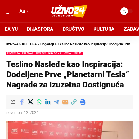
Aa
EX-YU
DIJASPORA
DRUŠTVO
KULTURA
ZABA
uzivo24
>
KULTURA
>
Događaji
>
Teslino Nasleđe kao Inspiracija: Dodeljene Prve „Planetarni Tesla“ Nagrade za Izuzetna Dostignuća
DIJASPORA
DOGAĐAJI
DRUŠTVO
IZDVAJAMO
NAUKA
SRBIJA
Teslino Nasleđe kao Inspiracija:
Dodeljene Prve „Planetarni Tesla“
Nagrade za Izuzetna Dostignuća
novembar 12, 2024