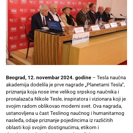
Beograd, 12. novembar 2024. godine
–
Tesla naučna
akademija
dodelila je prve nagrade „Planetarni Tesla“,
priznanja koja nose ime velikog srpskog naučnika i
pronalazača Nikole Tesle, inspiratora i vizionara koji je
svojim radom oblikovao moderni svet. Ova nagrada,
ustanovljena u čast Teslinog naučnog i humanitarnog
nasleđa, odaje priznanje pojedincima iz različitih
oblasti koji svojim dostignućima, etikom i