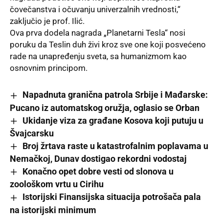
čovečanstva i očuvanju univerzalnih vrednosti,“
zaključio je prof. Ilić.
Ova prva dodela nagrada „Planetarni Tesla“ nosi
poruku da Teslin duh živi kroz sve one koji posvećeno
rade na unapređenju sveta, sa humanizmom kao
osnovnim principom.
Napadnuta granična patrola Srbije i Mađarske:
Pucano iz automatskog oružja, oglasio se Orban
Ukidanje viza za građane Kosova koji putuju u
Švajcarsku
Broj žrtava raste u katastrofalnim poplavama u
Nemačkoj, Dunav dostigao rekordni vodostaj
Konačno opet dobre vesti od slonova u
zoološkom vrtu u Cirihu
Istorijski Finansijska situacija potrošača pala
na istorijski minimum