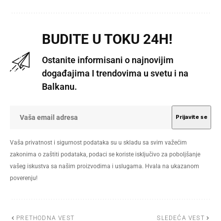
BUDITE U TOKU 24H!
Ostanite informisani o najnovijim
događajima I trendovima u svetu i na
Balkanu.
Vaša privatnost i sigurnost podataka su u skladu sa svim važećim
zakonima o zaštiti podataka, podaci se koriste isključivo za poboljšanje
vašeg iskustva sa našim proizvodima i uslugama. Hvala na ukazanom
poverenju!
PRETHODNA VEST
SLEDEĆA VEST