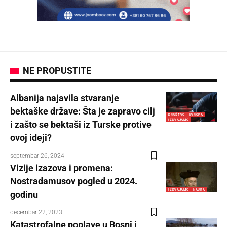
NE PROPUSTITE
Albanija najavila stvaranje
bektaške države: Šta je zapravo cilj
DRUŠTVO
EVROPA
IZDVAJAMO
i zašto se bektaši iz Turske protive
ovoj ideji?
septembar 26, 2024
Vizije izazova i promena:
Nostradamusov pogled u 2024.
IZDVAJAMO
NAUKA
godinu
decembar 22, 2023
Katastrofalne poplave u Bosni i