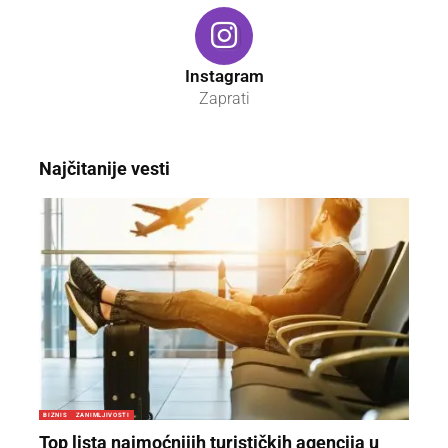
Instagram
Zaprati
Najčitanije vesti
BIZNIS
ZANIMLJIVOSTI
Top lista najmoćnijih turističkih agencija u