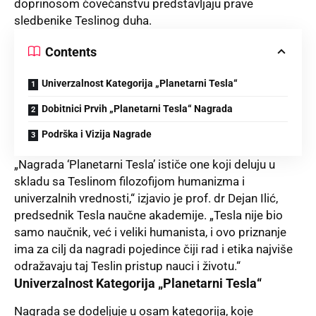
doprinosom čovečanstvu predstavljaju prave
sledbenike Teslinog duha.
Contents
Univerzalnost Kategorija „Planetarni Tesla“
Dobitnici Prvih „Planetarni Tesla“ Nagrada
Podrška i Vizija Nagrade
„Nagrada ‘Planetarni Tesla’ ističe one koji deluju u
skladu sa Teslinom filozofijom humanizma i
univerzalnih vrednosti,“ izjavio je prof. dr Dejan Ilić,
predsednik Tesla naučne akademije. „
Tesla
nije bio
samo naučnik, već i veliki humanista, i ovo priznanje
ima za cilj da nagradi pojedince čiji rad i etika najviše
odražavaju taj Teslin pristup nauci i životu.“
Univerzalnost Kategorija „Planetarni Tesla“
Nagrada se dodeljuje u osam kategorija, koje