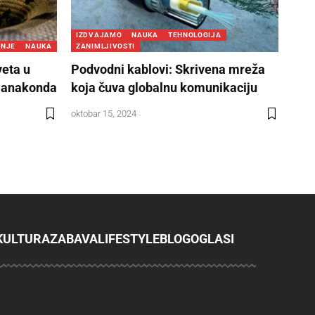
IZDVAJAMO
NAUKA
TEHNOLOGIJA
INJE
NAUKA
ZANIMLJIVOSTI
veta u
Podvodni kablovi: Skrivena mreža
 anakonda
koja čuva globalnu komunikaciju
oktobar 15, 2024
KULTURA
ZABAVA
LIFESTYLE
BLOG
OGLASI