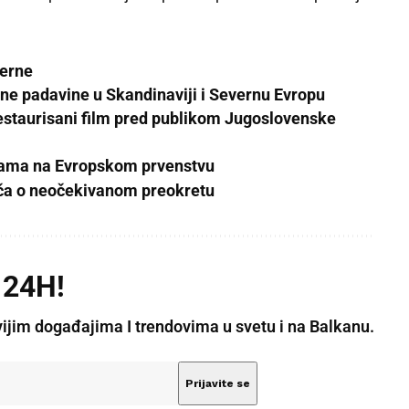
rerne
ne padavine u Skandinaviji i Severnu Evropu
restaurisani film pred publikom Jugoslovenske
bedama na Evropskom prvenstvu
iča o neočekivanom preokretu
 24H!
vijim događajima I trendovima u svetu i na Balkanu.