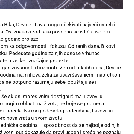
 Bika, Device i Lava mogu očekivati najveći uspeh i
a. Ovi znakovi zodijaka posebno se ističu svojom
o godine prolaze.
om ka odgovornosti i fokusu. Od ranih dana, Bikovi
etku. Pedesete godine za njih donose vrhunac
ste u velike i značajne projekte.
organizovanosti i brižnosti. Već od mladih dana, Device
 S godinama, njihova želja za usavršavanjem i napretkom
da se potpuno razumeju sebe, opuštaju se i
.
više sklon impresivnim dostignućima. Lavovi u
 mnogim oblastima života, ne boje se promena i
 tek počela. Nakon pedesetog rođendana, Lavovi su
re nova vrata u svom životu.
jednička osobina – sposobnost da se najbolje od njih
v životni put dokazuje da pravi uspeh i sreća ne poznaju