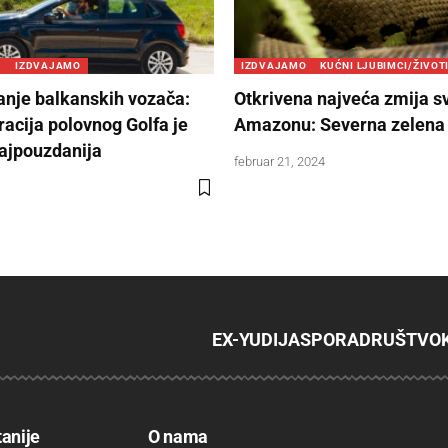
U
IZDVAJAMO
IZDVAJAMO
KUĆNI LJUBIMCI/ŽIVOT
tanje balkanskih vozača:
Otkrivena najveća zmija s
racija polovnog Golfa je
Amazonu: Severna zelena
ajpouzdanija
februar 21, 2024
EX-YU
DIJASPORA
DRUŠTVO
tanije
O nama