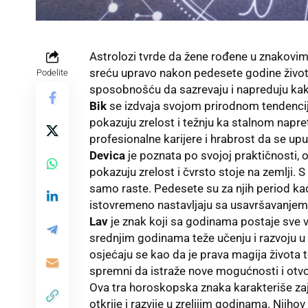
Astrolozi tvrde da žene rođene u znakovima
sreću upravo nakon pedesete godine život
Podelite
sposobnošću da sazrevaju i napreduju kak
Bik
se izdvaja svojom prirodnom tendencij
pokazuju zrelost i težnju ka stalnom napr
profesionalne karijere i hrabrost da se upu
Devica
je poznata po svojoj praktičnosti, 
pokazuju zrelost i čvrsto stoje na zemlji.
samo raste. Pedesete su za njih period ka
istovremeno nastavljaju sa usavršavanjem
Lav
je znak koji sa godinama postaje sve 
srednjim godinama teže učenju i razvoju u
osjećaju se kao da je prava magija života
spremni da istraže nove mogućnosti i otvo
Ova tra horoskopska znaka karakteriše za
otkrije i razvije u zrelijim godinama. Njiho