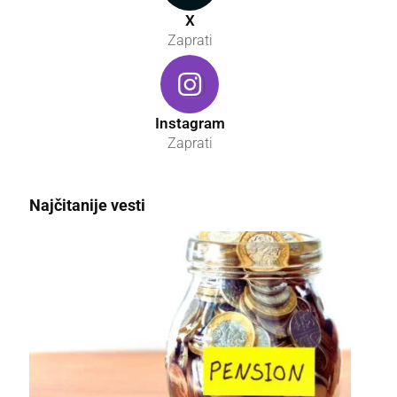
X
Zaprati
Instagram
Zaprati
Najčitanije vesti