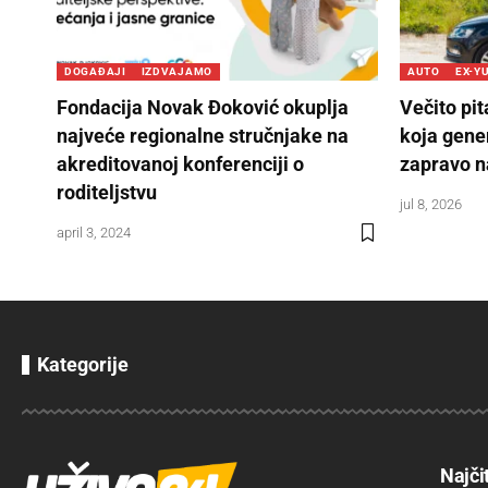
DOGAĐAJI
IZDVAJAMO
AUTO
EX-Y
Fondacija Novak Đoković okuplja
Večito pi
najveće regionalne stručnjake na
koja gene
akreditovanoj konferenciji o
zapravo n
roditeljstvu
jul 8, 2026
april 3, 2024
Kategorije
Najči