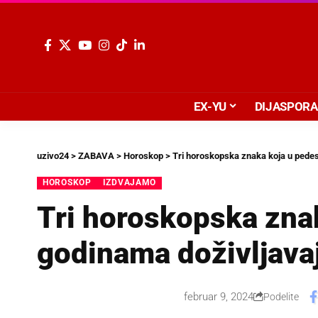
EX-YU
DIJASPORA
uzivo24
>
ZABAVA
>
Horoskop
>
Tri horoskopska znaka koja u pedes
HOROSKOP
IZDVAJAMO
Tri horoskopska zna
godinama doživljava
februar 9, 2024
Podelite