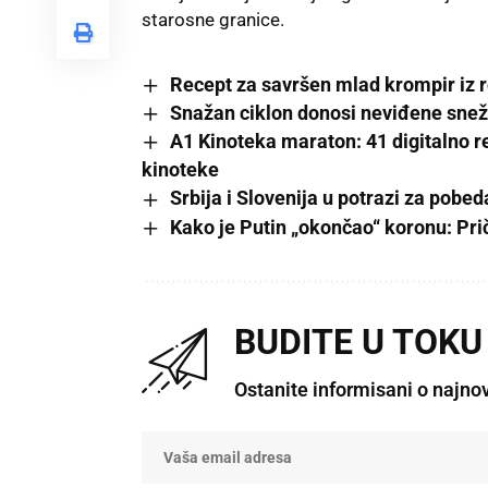
starosne granice.
Recept za savršen mlad krompir iz 
Snažan ciklon donosi neviđene snež
A1 Kinoteka maraton: 41 digitalno 
kinoteke
Srbija i Slovenija u potrazi za po
Kako je Putin „okončao“ koronu: Pr
BUDITE U TOKU
Ostanite informisani o najno