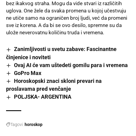
bez ikakvog straha. Mogu da vide stvari iz različitih
uglova. One žele da svaka promena u kojoj učestvuju
ne utiče samo na ograničen broj ljudi, već da promeni
sve iz korena. A da bi se ovo desilo, spremne su da
ulože neverovatnu količinu truda i
vremena
.
Zanimljivosti u svetu zabave: Fascinantne
činjenice i noviteti
Ovaj AI će vam uštedeti gomilu para i vremena
GoPro Max
Horoskopski znaci skloni prevari na
proslavama pred venčanje
POLJSKA- ARGENTINA
Tagovi:
horoskop