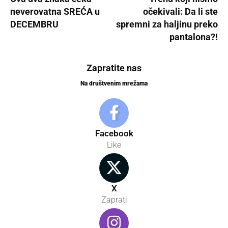
neverovatna SREĆA u
očekivali: Da li ste
DECEMBRU
spremni za haljinu preko
pantalona?!
Zapratite nas
Na društvenim mrežama
Facebook
Like
X
Zaprati