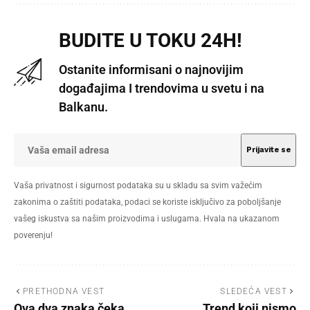
BUDITE U TOKU 24H!
Ostanite informisani o najnovijim
događajima I trendovima u svetu i na
Balkanu.
Vaša privatnost i sigurnost podataka su u skladu sa svim važećim
zakonima o zaštiti podataka, podaci se koriste isključivo za poboljšanje
vašeg iskustva sa našim proizvodima i uslugama. Hvala na ukazanom
poverenju!
PRETHODNA VEST
SLEDEĆA VEST
Ova dva znaka čeka
Trend koji nismo