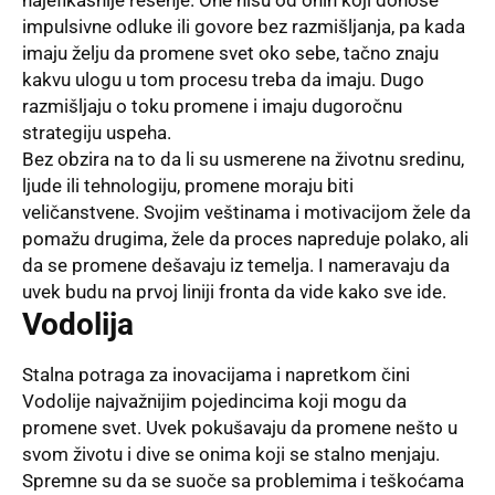
najefikasnije rešenje. One nisu od onih koji donose
impulsivne odluke ili govore bez razmišljanja, pa kada
imaju želju da promene svet oko sebe, tačno znaju
kakvu ulogu u tom procesu treba da imaju. Dugo
razmišljaju o toku promene i imaju dugoročnu
strategiju uspeha.
Bez obzira na to da li su usmerene na životnu sredinu,
ljude ili tehnologiju, promene moraju biti
veličanstvene. Svojim veštinama i motivacijom žele da
pomažu drugima, žele da proces napreduje polako, ali
da se promene dešavaju iz temelja. I nameravaju da
uvek budu na prvoj liniji fronta da vide kako sve ide.
Vodolija
Stalna potraga za inovacijama i napretkom čini
Vodolije najvažnijim pojedincima koji mogu da
promene svet. Uvek pokušavaju da promene nešto u
svom životu i dive se onima koji se stalno menjaju.
Spremne su da se suoče sa problemima i teškoćama