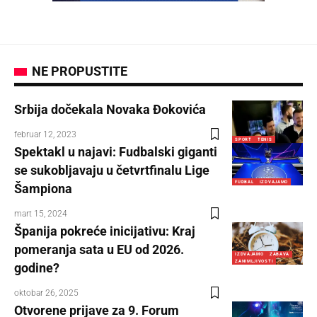
NE PROPUSTITE
Srbija dočekala Novaka Đokovića
februar 12, 2023
SPORT
TENIS
Spektakl u najavi: Fudbalski giganti
se sukobljavaju u četvrtfinalu Lige
FUDBAL
IZDVAJAMO
Šampiona
mart 15, 2024
Španija pokreće inicijativu: Kraj
pomeranja sata u EU od 2026.
IZDVAJAMO
ZABAVA
ZANIMLJIVOSTI
godine?
oktobar 26, 2025
Otvorene prijave za 9. Forum