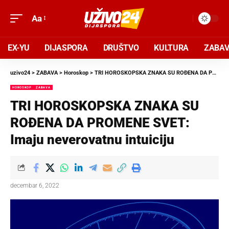
Aa
EX-YU
DIJASPORA
DRUŠTVO
KULTURA
ZABA
uzivo24
>
ZABAVA
>
Horoskop
>
TRI HOROSKOPSKA ZNAKA SU ROĐENA DA PROMENE SVET: Imaju neverovatnu intuiciju
HOROSKOP
ZABAVA
TRI HOROSKOPSKA ZNAKA SU
ROĐENA DA PROMENE SVET:
Imaju neverovatnu intuiciju
decembar 6, 2022