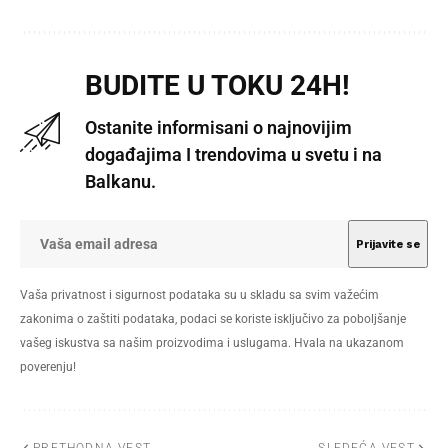
BUDITE U TOKU 24H!
Ostanite informisani o najnovijim
događajima I trendovima u svetu i na
Balkanu.
Vaša privatnost i sigurnost podataka su u skladu sa svim važećim
zakonima o zaštiti podataka, podaci se koriste isključivo za poboljšanje
vašeg iskustva sa našim proizvodima i uslugama. Hvala na ukazanom
poverenju!