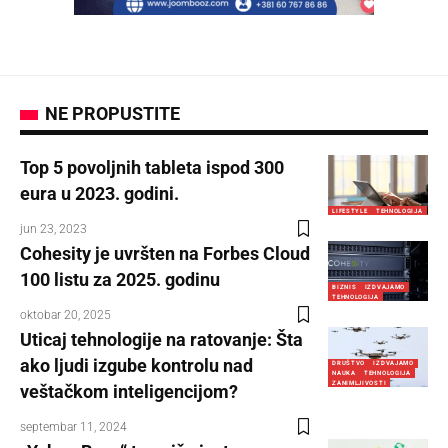
NE PROPUSTITE
Top 5 povoljnih tableta ispod 300
eura u 2023. godini.
LIFESTYLE
TEHNOLOGIJA
jun 23, 2023
Cohesity je uvršten na Forbes Cloud
100 listu za 2025. godinu
BIZNIS
IZDVAJAMO
TEHNOLOGIJA
oktobar 20, 2025
Uticaj tehnologije na ratovanje: Šta
ako ljudi izgube kontrolu nad
DRUŠTVO
IZDVAJAMO
NAUKA
TEHNOLOGIJA
ZANIMLJIVOSTI
veštačkom inteligencijom?
septembar 11, 2024