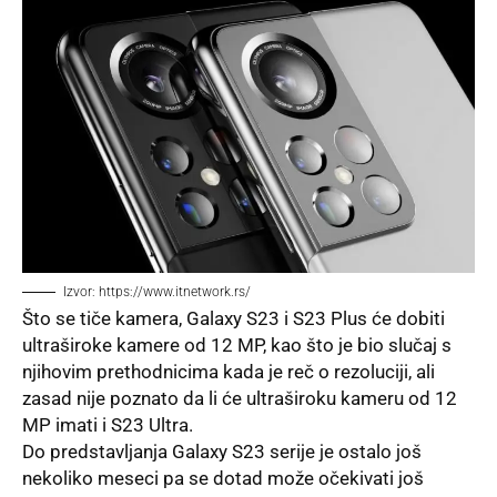
Izvor: https://www.itnetwork.rs/
Što se tiče
kamera,
Galaxy S23 i S23 Plus će dobiti
ultraširoke kamere
od 12 MP, kao što je bio slučaj s
njihovim prethodnicima kada je reč o rezoluciji, ali
zasad nije poznato da li će
ultraširoku
kameru od 12
MP imati i S23 Ultra.
Do predstavljanja
Galaxy S23
serije je ostalo još
nekoliko meseci pa se dotad može očekivati još