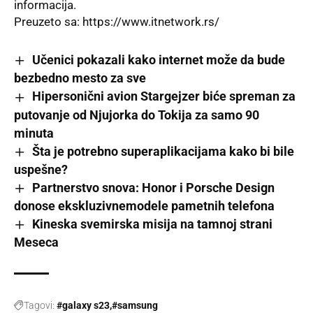
informacija.
Preuzeto sa:
https://www.itnetwork.rs/
Učenici pokazali kako internet može da bude
bezbedno mesto za sve
Hipersonični avion Stargejzer biće spreman za
putovanje od Njujorka do Tokija za samo 90
minuta
Šta je potrebno superaplikacijama kako bi bile
uspešne?
Partnerstvo snova: Honor i Porsche Design
donose ekskluzivnemodele pametnih telefona
Kineska svemirska misija na tamnoj strani
Meseca
Tagovi:
#galaxy s23
#samsung