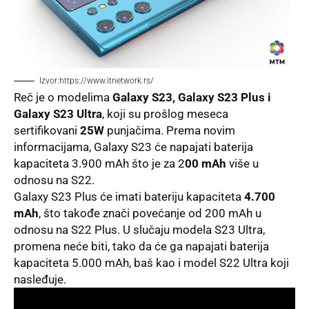
Izvor:https://www.itnetwork.rs/
Reč je o modelima
Galaxy S23, Galaxy S23 Plus i
Galaxy S23 Ultra
, koji su prošlog meseca
sertifikovani
25W
punjačima. Prema novim
informacijama, Galaxy S23 će napajati baterija
kapaciteta 3.900 mAh što je za 2
00 mAh
više u
odnosu na S22.
Galaxy S23 Plus
će imati bateriju kapaciteta
4.700
mAh
, što takođe znači povećanje od 200 mAh u
odnosu na S22 Plus. U slučaju modela S23 Ultra,
promena neće biti, tako da će ga napajati baterija
kapaciteta 5.000 mAh, baš kao i model S22 Ultra koji
nasleđuje.