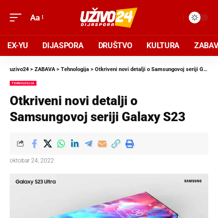
Aa
EX-YU
DIJASPORA
DRUŠTVO
KULTURA
ZABA
uzivo24
>
ZABAVA
>
Tehnologija
>
Otkriveni novi detalji o Samsungovoj seriji Galaxy S23
TEHNOLOGIJA
Otkriveni novi detalji o
Samsungovoj seriji Galaxy S23
oktobar 24, 2022