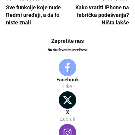
PRETHODNA VEST
SLEDEĆA VEST
Sve funkcije koje nude
Kako vratiti iPhone na
Redmi uređaji, a da to
fabrička podešvanja?
niste znali
Ništa lakše
Zapratite nas
Na društvenim mrežama
Facebook
Like
X
Zaprati