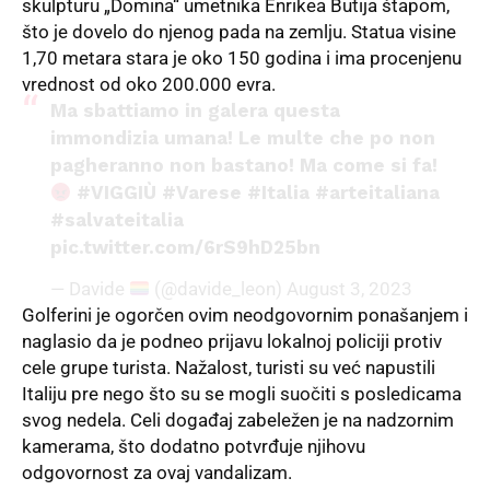
skulpturu „Domina“ umetnika Enrikea Butija štapom,
što je dovelo do njenog pada na zemlju. Statua visine
1,70 metara stara je oko 150 godina i ima procenjenu
vrednost od oko 200.000 evra.
Ma sbattiamo in galera questa
immondizia umana! Le multe che po non
pagheranno non bastano! Ma come si fa!
#VIGGIÙ
#Varese
#Italia
#arteitaliana
#salvateitalia
pic.twitter.com/6rS9hD25bn
— Davide
(@davide_leon)
August 3, 2023
Golferini je ogorčen ovim neodgovornim ponašanjem i
naglasio da je podneo prijavu lokalnoj policiji protiv
cele grupe turista. Nažalost, turisti su već napustili
Italiju pre nego što su se mogli suočiti s posledicama
svog nedela. Celi događaj zabeležen je na nadzornim
kamerama, što dodatno potvrđuje njihovu
odgovornost za ovaj vandalizam.