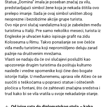
Statua „Domina“ imala je poseban značaj za vilu,
predstavljajući simbol žene koja je nekada štitila ovo
prelepo imanje. Sada je ovaj simbol uništen zbog
neoprezne i bezobzirne akcije grupe turista.
Ovo nije prvi slučaj vandalizma koji je zabeležen među
turistima u Italiji. Pre samo nekoliko meseci, turista iz
Engleske je uhvaćen kako ispisuje grafit na zidu
Koloseuma u Rimu. Takvo ponašanje se sve češće
viđa među turistima koji nepromišljeno deluju zarad
pažnje na društvenim mrežama.
Vlasti se nadaju da će ovi slučajevi poslužiti kao
upozorenje drugim turistima da poštuju kulturno
nasleđe i vredne spomenike koji čine deo bogate
istorije Italije. U međuvremenu, uprava vile Alčeo će se
suočiti s teškoćama u popravci statue i oštećenih
pločica u fontani, što će zahtevati značajna sredstva i
trud kako bi se vila vratila u svoje nekadašnje stanje.
Od ivice rata do diplomatskog stola – kako