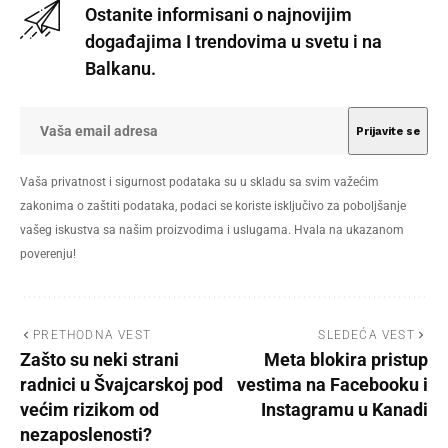
Ostanite informisani o najnovijim
događajima I trendovima u svetu i na
Balkanu.
Vaša privatnost i sigurnost podataka su u skladu sa svim važećim
zakonima o zaštiti podataka, podaci se koriste isključivo za poboljšanje
vašeg iskustva sa našim proizvodima i uslugama. Hvala na ukazanom
poverenju!
PRETHODNA VEST
SLEDEĆA VEST
Zašto su neki strani
Meta blokira pristup
radnici u Švajcarskoj pod
vestima na Facebooku i
većim rizikom od
Instagramu u Kanadi
nezaposlenosti?