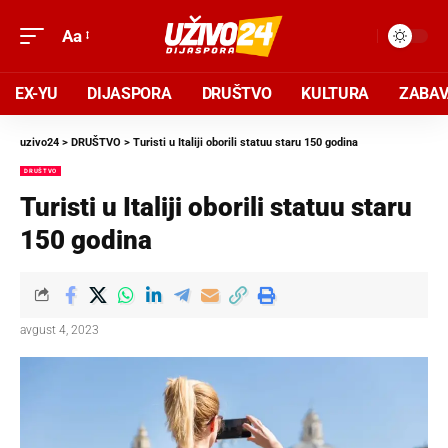
Aa
EX-YU
DIJASPORA
DRUŠTVO
KULTURA
ZABA
uzivo24
>
DRUŠTVO
>
Turisti u Italiji oborili statuu staru 150 godina
DRUŠTVO
Turisti u Italiji oborili statuu staru
150 godina
avgust 4, 2023