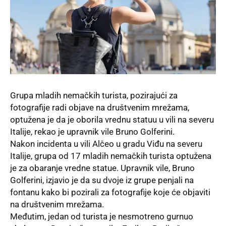
Grupa mladih nemačkih turista, pozirajući za
fotografije radi objave na društvenim mrežama,
optužena je da je oborila vrednu statuu u vili na severu
Italije, rekao je upravnik vile Bruno Golferini.
Nakon incidenta u vili Alčeo u gradu Viđu na severu
Italije, grupa od 17 mladih nemačkih turista optužena
je za obaranje vredne statue.
Upravnik
vile, Bruno
Golferini, izjavio je da su dvoje iz grupe penjali na
fontanu kako bi pozirali za fotografije koje će objaviti
na društvenim mrežama.
Međutim, jedan od turista je nesmotreno gurnuo