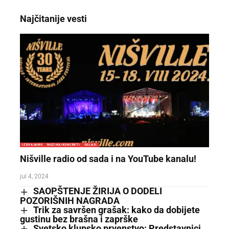
Najčitanije vesti
IZDVAJAMO
MUZIKA/KONCERTI
OGLASI
Nišville radio od sada i na YouTube kanalu!
jul 4, 2024
SAOPŠTENJE ŽIRIJA O DODELI
POZORIŠNIH NAGRADA
Trik za savršen grašak: kako da dobijete
gustinu bez brašna i zaprške
Svetsko klupsko prvenstvo: Predstavnici