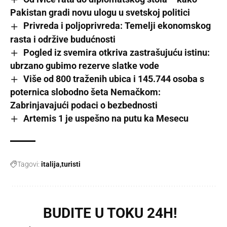
Pakistan gradi novu ulogu u svetskoj politici
Privreda i poljoprivreda: Temelji ekonomskog
rasta i održive budućnosti
Pogled iz svemira otkriva zastrašujuću istinu:
ubrzano gubimo rezerve slatke vode
Više od 800 traženih ubica i 145.744 osoba s
poternica slobodno šeta Nemačkom:
Zabrinjavajući podaci o bezbednosti
Artemis 1 je uspešno na putu ka Mesecu
Tagovi:
italija
turisti
BUDITE U TOKU 24H!