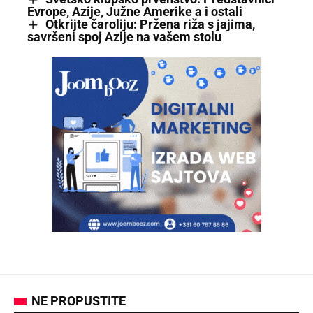
Evrope, Azije, Južne Amerike a i ostali
Otkrijte čaroliju: Pržena riža s jajima,
savršeni spoj Azije na vašem stolu
NE PROPUSTITE