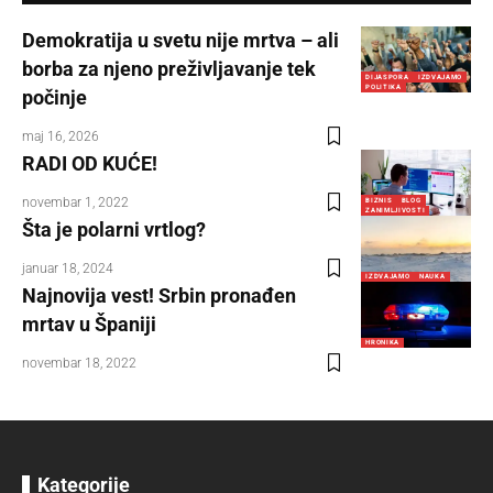
Demokratija u svetu nije mrtva – ali
borba za njeno preživljavanje tek
DIJASPORA
IZDVAJAMO
POLITIKA
počinje
maj 16, 2026
RADI OD KUĆE!
novembar 1, 2022
BIZNIS
BLOG
ZANIMLJIVOSTI
Šta je polarni vrtlog?
januar 18, 2024
IZDVAJAMO
NAUKA
Najnovija vest! Srbin pronađen
mrtav u Španiji
HRONIKA
novembar 18, 2022
Kategorije