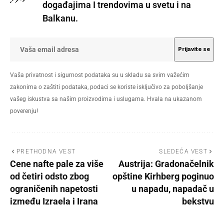
događajima I trendovima u svetu i na
Balkanu.
Vaša privatnost i sigurnost podataka su u skladu sa svim važećim
zakonima o zaštiti podataka, podaci se koriste isključivo za poboljšanje
vašeg iskustva sa našim proizvodima i uslugama. Hvala na ukazanom
poverenju!
PRETHODNA VEST
SLEDEĆA VEST
Cene nafte pale za više
Austrija: Gradonačelnik
od četiri odsto zbog
opštine Kirhberg poginuo
ograničenih napetosti
u napadu, napadač u
između Izraela i Irana
bekstvu