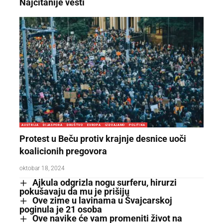
Najčitanije vesti
AUSTRIJA
DIJASPORA
DRUŠTVO
EVROPA
IZDVAJAMO
POLITIKA
Protest u Beču protiv krajnje desnice uoči
koalicionih pregovora
oktobar 18, 2024
Ajkula odgrizla nogu surferu, hirurzi
pokušavaju da mu je prišiju
Ove zime u lavinama u Švajcarskoj
poginula je 21 osoba
Ove navike će vam promeniti život na