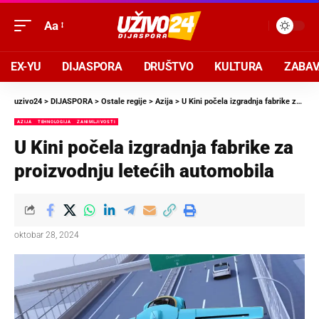
Aa
EX-YU
DIJASPORA
DRUŠTVO
KULTURA
ZABA
uzivo24
>
DIJASPORA
>
Ostale regije
>
Azija
>
U Kini počela izgradnja fabrike za proizvodnju letećih automobila
AZIJA
TEHNOLOGIJA
ZANIMLJIVOSTI
U Kini počela izgradnja fabrike za
proizvodnju letećih automobila
oktobar 28, 2024