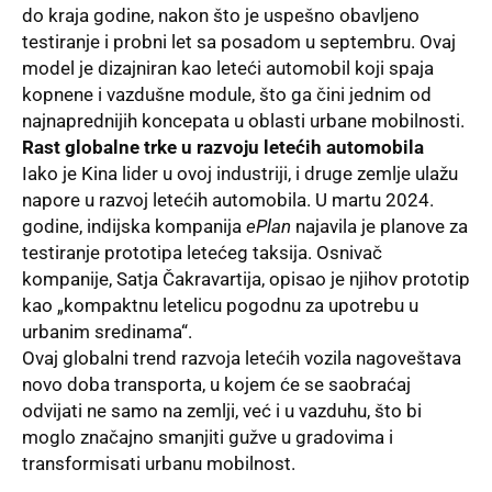
do kraja godine, nakon što je uspešno obavljeno
testiranje i probni let sa posadom u septembru. Ovaj
model je dizajniran kao leteći automobil koji spaja
kopnene i vazdušne module, što ga čini jednim od
najnaprednijih koncepata u oblasti urbane mobilnosti.
Rast globalne trke u razvoju letećih automobila
Iako je
Kina
lider u ovoj industriji, i druge zemlje ulažu
napore u razvoj letećih automobila. U martu 2024.
godine, indijska kompanija
ePlan
najavila je planove za
testiranje prototipa letećeg taksija. Osnivač
kompanije, Satja Čakravartija, opisao je njihov prototip
kao „kompaktnu letelicu pogodnu za upotrebu u
urbanim sredinama“.
Ovaj globalni trend razvoja letećih vozila nagoveštava
novo doba transporta, u kojem će se saobraćaj
odvijati ne samo na zemlji, već i u vazduhu, što bi
moglo značajno smanjiti gužve u gradovima i
transformisati urbanu mobilnost.