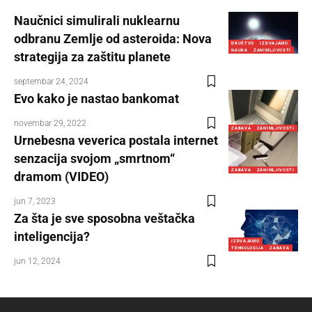
Naučnici simulirali nuklearnu
odbranu Zemlje od asteroida: Nova
DRUŠTVO
IZDVAJAMO
NAUKA
ZANIMLJIVOSTI
strategija za zaštitu planete
septembar 24, 2024
Evo kako je nastao bankomat
novembar 29, 2022
ZABAVA
ZANIMLJIVOSTI
Urnebesna veverica postala internet
senzacija svojom „smrtnom“
ZABAVA
ZANIMLJIVOSTI
dramom (VIDEO)
jun 7, 2023
Za šta je sve sposobna veštačka
inteligencija?
IZDVAJAMO
TEHNOLOGIJA
ZABAVA
jun 12, 2024