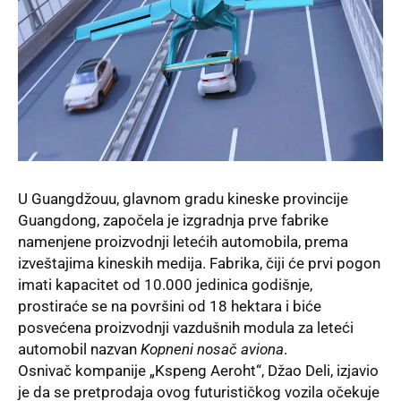
U Guangdžouu, glavnom gradu kineske provincije
Guangdong
, započela je izgradnja prve fabrike
namenjene proizvodnji letećih automobila, prema
izveštajima kineskih medija. Fabrika, čiji će prvi pogon
imati kapacitet od 10.000 jedinica godišnje,
prostiraće se na površini od 18 hektara i biće
posvećena proizvodnji vazdušnih modula za leteći
automobil nazvan
Kopneni nosač aviona
.
Osnivač kompanije „Kspeng Aeroht“, Džao Deli, izjavio
je da se pretprodaja ovog futurističkog vozila očekuje