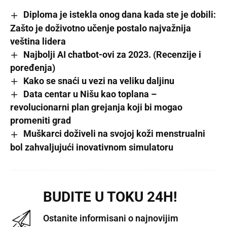
Diploma je istekla onog dana kada ste je dobili:
Zašto je doživotno učenje postalo najvažnija
veština lidera
Najbolјi AI chatbot-ovi za 2023. (Recenzije i
poređenja)
Kako se snaći u vezi na veliku daljinu
Data centar u Nišu kao toplana –
revolucionarni plan grejanja koji bi mogao
promeniti grad
Muškarci doživeli na svojoj koži menstrualni
bol zahvaljujući inovativnom simulatoru
BUDITE U TOKU 24H!
Ostanite informisani o najnovijim