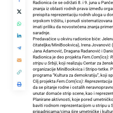
Radionica će se održati 8. i 9. juna u Pan
znanja iz oblasti rodnih prava između organ
preispita reprezentaciju rodnih uloga u do
srpskom tržištu, i ponudi sistematizovana i
imati priliku da novostečena znanja prim
saradnje.
Predavačice u okviru radionice biće: Jele
čitateljke/MiniBookvica), Irena Jovanović 
Jana Adamović, Dragana Radanović i Danica
Radionica je deo projekta
Fem.Com(ics): R
stripu u Srbiji
, koji realizuju Centar za žen
organizacije MiniBookvica i Stripo-tetke. 
programa “Kultura za demokratiju”, koji s
Cilj projekta
Fem.Com(ics): Reprezentacij
da se pitanje rodne i ostalih neravnopravn
unutar domaće strip scene, kao i reprezent
Planirane aktivnosti, koje pored umetničko-
baviti rodnom reprezentacijom u stripu u Sr
pripadnicama/cima šire umetničke i kulturn