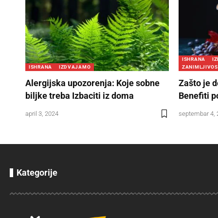
ISHRANA
I
ISHRANA
IZDVAJAMO
ZANIMLJIVOS
Alergijska upozorenja: Koje sobne
Zašto je d
biljke treba Izbaciti iz doma
Benefiti p
april 3, 2024
septembar 4,
Kategorije