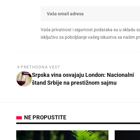
Vaša privatnost i sigurnost podataka su u skladu s
isključivo za poboljšanje vašeg iskustva sa našim
PRETHODNA VEST
Srpska vina osvajaju London: Nacionalni
štand Srbije na prestižnom sajmu
NE PROPUSTITE