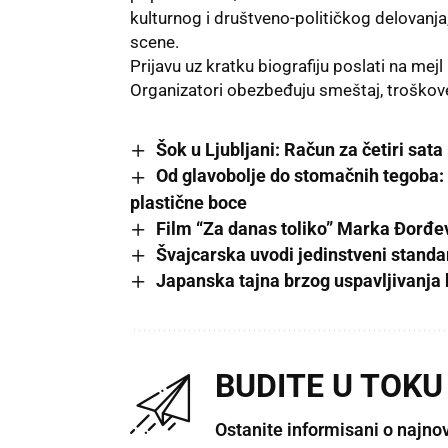
kulturnog i društveno-političkog delovanja,
scene.
Prijavu uz kratku biografiju poslati na mejl
Organizatori obezbeđuju smeštaj, troškove
Šok u Ljubljani: Račun za četiri sata
Od glavobolje do stomačnih tegoba: 
plastične boce
Film “Za danas toliko” Marka Đorđev
Švajcarska uvodi jedinstveni standa
Japanska tajna brzog uspavljivanja 
BUDITE U TOKU
Ostanite informisani o najno