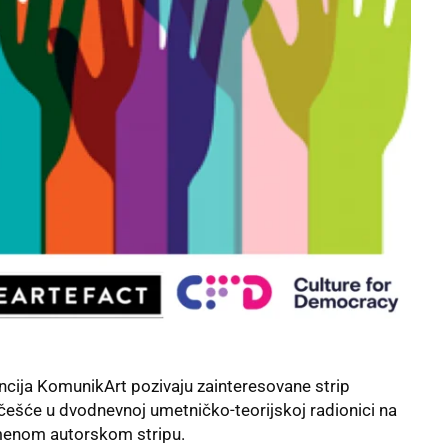
cija KomunikArt pozivaju zainteresovane strip
 učešće u dvodnevnoj umetničko-teorijskoj radionici na
emenom autorskom stripu.