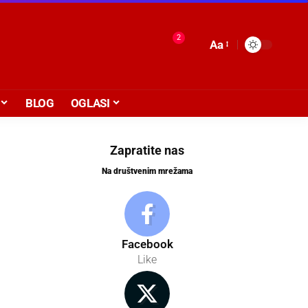
2
Aa
BLOG
OGLASI
Zapratite nas
Na društvenim mrežama
Facebook
Like