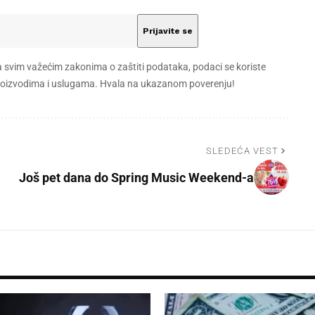
a svim važećim zakonima o zaštiti podataka, podaci se koriste
 proizvodima i uslugama. Hvala na ukazanom poverenju!
SLEDEĆA VEST
Još pet dana do Spring Music Weekend-a