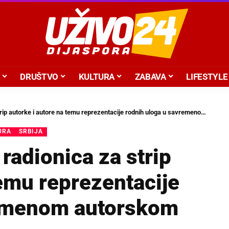
DRUŠTVO
KULTURA
ZABAVA
LIFESTYLE
torke i autore na temu reprezentacije rodnih uloga u savremenom autorskom stripu
URA
SRBIJA
radionica za strip
temu reprezentacije
remenom autorskom