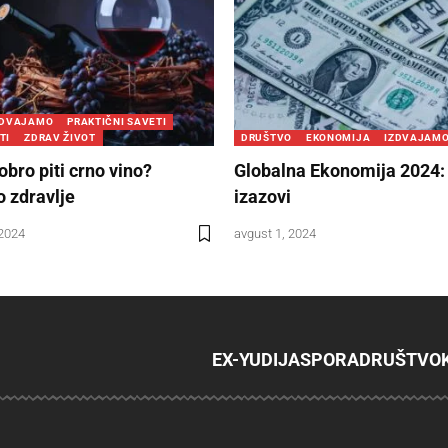
ZDVAJAMO
PRAKTIČNI SAVETI
TI
ZDRAV ŽIVOT
DRUŠTVO
EKONOMIJA
IZDVAJAM
obro piti crno vino?
Globalna Ekonomija 2024: 
o zdravlje
izazovi
 2024
avgust 1, 2024
EX-YU
DIJASPORA
DRUŠTVO