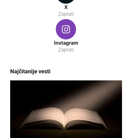
X
Zaprati
Instagram
Zaprati
Najčitanije vesti