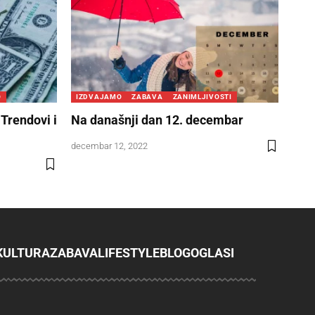
O
IZDVAJAMO
ZABAVA
ZANIMLJIVOSTI
Trendovi i
Na današnji dan 12. decembar
decembar 12, 2022
KULTURA
ZABAVA
LIFESTYLE
BLOG
OGLASI