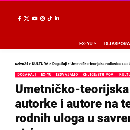
EX-YU
DIJASPORA
uzivo24
>
KULTURA
>
Događaji
>
Umetničko-teorijska radionica za strip au
DOGAĐAJI
EX-YU
IZDVAJAMO
KNJIGE/STRIPOVI
KULT
Umetničko-teorijska 
autorke i autore na 
rodnih uloga u sav