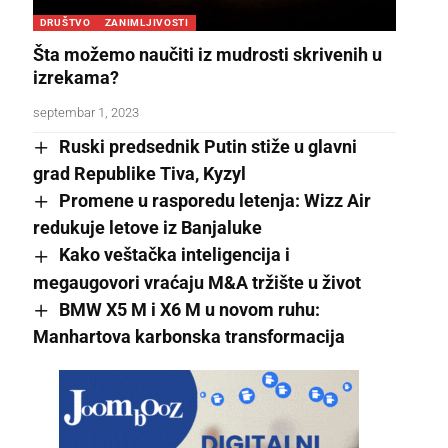
DRUŠTVO
ZANIMLJIVOSTI
Šta možemo naučiti iz mudrosti skrivenih u
izrekama?
septembar 1, 2023
Ruski predsednik Putin stiže u glavni
grad Republike Tiva, Kyzyl
Promene u rasporedu letenja: Wizz Air
redukuje letove iz Banjaluke
Kako veštačka inteligencija i
megaugovori vraćaju M&A tržište u život
BMW X5 M i X6 M u novom ruhu:
Manhartova karbonska transformacija