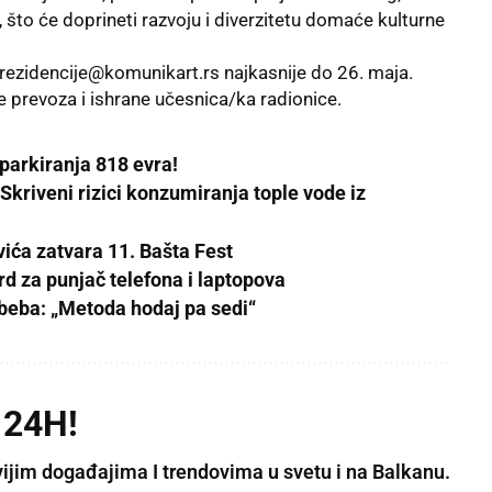
 što će doprineti razvoju i diverzitetu domaće kulturne
rezidencije@komunikart.rs
najkasnije do 26. maja.
 prevoza i ishrane učesnica/ka radionice.
 parkiranja 818 evra!
Skriveni rizici konzumiranja tople vode iz
ića zatvara 11. Bašta Fest
rd za punjač telefona i laptopova
beba: „Metoda hodaj pa sedi“
 24H!
vijim događajima I trendovima u svetu i na Balkanu.