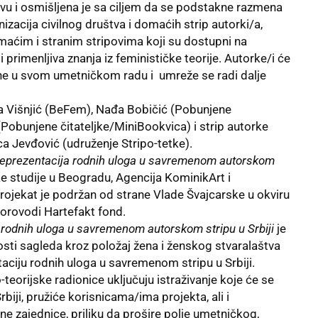
čevu i osmišljena je sa ciljem da se podstakne razmena
izacija civilnog društva i domaćih strip autorki/a,
maćim i stranim stripovima koji su dostupni na
 primenljiva znanja iz feminističke teorije. Autorke/i će
ene u svom umetničkom radu i umreže se radi dalje
na Višnjić (BeFem), Nađa Bobičić (Pobunjene
(Pobunjene čitateljke/MiniBookvica) i strip autorke
 Jevđović (udruženje Stripo-tetke).
eprezentacija rodnih uloga u savremenom autorskom
ske studije u Beogradu, Agencija KominikArt i
Projekat je podržan od strane Vlade Švajcarske u okviru
porovodi Hartefakt fond.
a rodnih uloga u savremenom autorskom
stripu
u Srbiji
je
osti sagleda kroz položaj žena i ženskog stvaralaštva
aciju rodnih uloga u savremenom stripu u Srbiji.
teorijske radionice uključuju istraživanje koje će se
biji, pružiće korisnicama/ima projekta, ali i
e zajednice, priliku da prošire polje umetničkog,