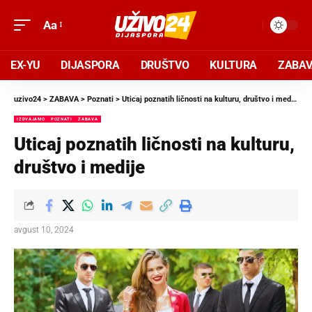
Aa
EX-YU
DIJASPORA
DRUŠTVO
KULTURA
ZABA
uzivo24
>
ZABAVA
>
Poznati
>
Uticaj poznatih ličnosti na kulturu, društvo i medije
IZDVAJAMO
POZNATI
ZABAVA
Uticaj poznatih ličnosti na kulturu,
društvo i medije
avgust 10, 2024