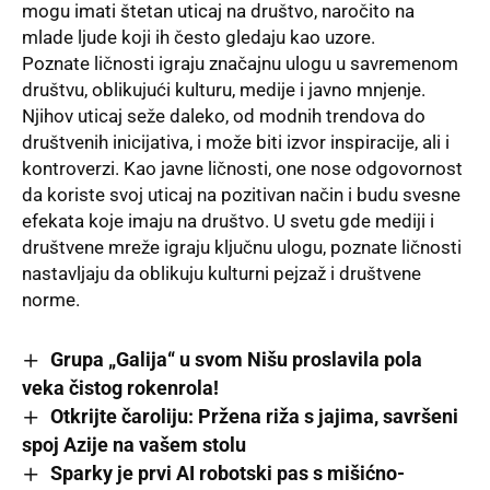
mogu imati štetan uticaj na društvo, naročito na
mlade ljude koji ih često gledaju kao uzore.
Poznate ličnosti igraju značajnu ulogu u savremenom
društvu, oblikujući kulturu, medije i javno mnjenje.
Njihov uticaj seže daleko, od modnih trendova do
društvenih inicijativa, i može biti izvor inspiracije, ali i
kontroverzi. Kao javne ličnosti, one nose odgovornost
da koriste svoj uticaj na pozitivan način i budu svesne
efekata koje imaju na društvo. U svetu gde mediji i
društvene mreže igraju ključnu ulogu, poznate ličnosti
nastavljaju da oblikuju kulturni pejzaž i društvene
norme.
Grupa „Galija“ u svom Nišu proslavila pola
veka čistog rokenrola!
Otkrijte čaroliju: Pržena riža s jajima, savršeni
spoj Azije na vašem stolu
Sparky je prvi AI robotski pas s mišićno-