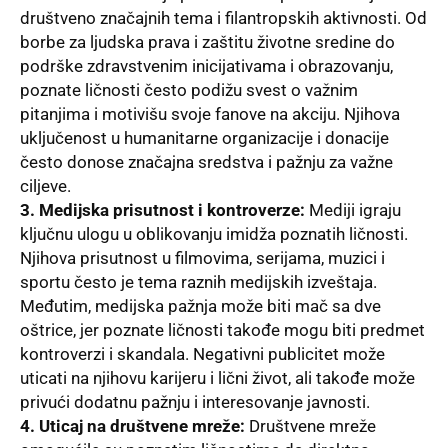
društveno značajnih tema i filantropskih aktivnosti. Od
borbe za ljudska prava i zaštitu životne sredine do
podrške zdravstvenim inicijativama i obrazovanju,
poznate ličnosti često podižu svest o važnim
pitanjima i motivišu svoje fanove na akciju. Njihova
uključenost u humanitarne organizacije i donacije
često donose značajna sredstva i pažnju za važne
ciljeve.
3. Medijska prisutnost i kontroverze:
Mediji igraju
ključnu ulogu u oblikovanju imidža poznatih ličnosti.
Njihova prisutnost u filmovima, serijama, muzici i
sportu često je tema raznih medijskih izveštaja.
Međutim, medijska pažnja može biti mač sa dve
oštrice, jer poznate ličnosti takođe mogu biti predmet
kontroverzi i skandala. Negativni publicitet može
uticati na njihovu karijeru i lični život, ali takođe može
privući dodatnu pažnju i interesovanje javnosti.
4. Uticaj na društvene mreže:
Društvene mreže