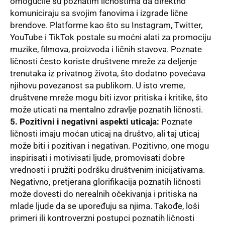
omogućile su poznatim ličnostima da direktno
komuniciraju sa svojim fanovima i izgrade lične
brendove. Platforme kao što su Instagram, Twitter,
YouTube i TikTok postale su moćni alati za promociju
muzike, filmova, proizvoda i ličnih stavova. Poznate
ličnosti često koriste društvene mreže za deljenje
trenutaka iz privatnog života, što dodatno povećava
njihovu povezanost sa publikom. U isto vreme,
društvene mreže mogu biti izvor pritiska i kritike, što
može uticati na mentalno zdravlje poznatih ličnosti.
5. Pozitivni i negativni aspekti uticaja:
Poznate
ličnosti imaju moćan uticaj na društvo, ali taj uticaj
može biti i pozitivan i negativan. Pozitivno, one mogu
inspirisati i motivisati ljude, promovisati dobre
vrednosti i pružiti podršku društvenim inicijativama.
Negativno, pretjerana glorifikacija poznatih ličnosti
može dovesti do nerealnih očekivanja i pritiska na
mlade ljude da se upoređuju sa njima. Takođe, loši
primeri ili kontroverzni postupci poznatih ličnosti