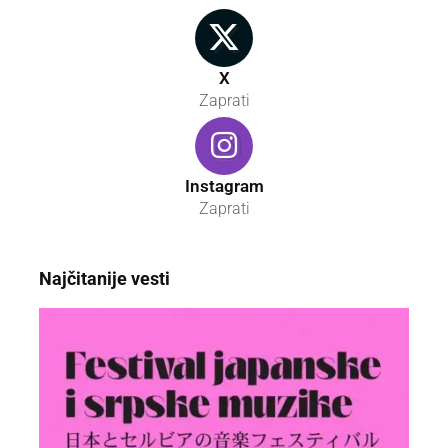
X
Zaprati
Instagram
Zaprati
Najčitanije vesti