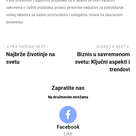
Vaša privatnost i sigurnost podataka su u skladu sa svim važećim
zakonima o zaštiti podataka, podaci se koriste isključivo za poboljšanje
vašeg iskustva sa našim proizvodima i uslugama. Hvala na ukazanom
poverenju!
PRETHODNA VEST
SLEDEĆA VEST
Najbrže životinje na
Biznis u savremenom
svetu
svetu: Ključni aspekti i
trendovi
Zapratite nas
Na društvenim mrežama
Facebook
Like