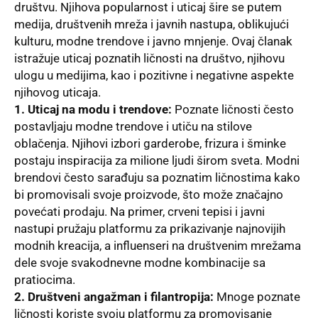
društvu.
Njihova
popularnost i
uticaj
šire se putem
medija
, društvenih mreža i javnih nastupa, oblikujući
kulturu, modne trendove i javno mnjenje. Ovaj članak
istražuje uticaj poznatih ličnosti na društvo, njihovu
ulogu u medijima, kao i pozitivne i negativne aspekte
njihovog uticaja.
1. Uticaj na modu i trendove:
Poznate ličnosti često
postavljaju modne trendove i utiču na stilove
oblačenja. Njihovi izbori garderobe, frizura i šminke
postaju inspiracija za milione ljudi širom sveta. Modni
brendovi često sarađuju sa poznatim ličnostima kako
bi promovisali svoje proizvode, što može značajno
povećati prodaju. Na primer, crveni tepisi i javni
nastupi pružaju platformu za prikazivanje najnovijih
modnih kreacija, a influenseri na društvenim mrežama
dele svoje svakodnevne modne kombinacije sa
pratiocima.
2. Društveni angažman i filantropija:
Mnoge poznate
ličnosti koriste svoju platformu za promovisanje