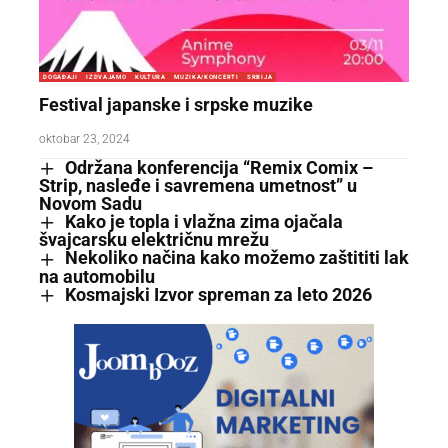
DOGAĐAJI
IZDVAJAMO
KULTURA
MUZIKA/KONCERTI
SRBIJA
Festival japanske i srpske muzike
oktobar 23, 2024
Održana konferencija “Remix Comix –
Strip, nasleđe i savremena umetnost” u
Novom Sadu
Kako je topla i vlažna zima ojačala
švajcarsku električnu mrežu
Nekoliko načina kako možemo zaštititi lak
na automobilu
Kosmajski Izvor spreman za leto 2026