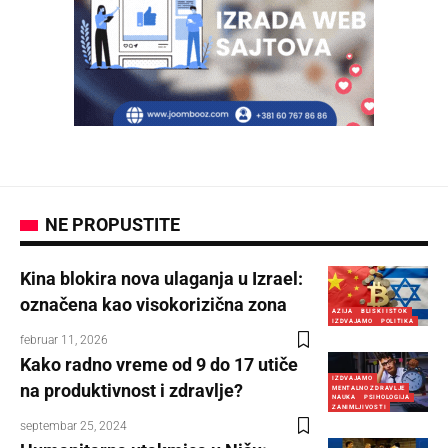
NE PROPUSTITE
Kina blokira nova ulaganja u Izrael:
označena kao visokorizična zona
AZIJA
BLISKI ISTOK
IZDVAJAMO
POLITIKA
februar 11, 2026
Kako radno vreme od 9 do 17 utiče
IZDVAJAMO
na produktivnost i zdravlje?
MENTALNO ZDRAVLJE
NAUKA
PSIHOLOGIJA
ZANIMLJIVOSTI
septembar 25, 2024