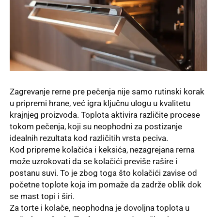
Zagrevanje rerne pre pečenja nije samo rutinski korak
u pripremi hrane, već igra ključnu ulogu u kvalitetu
krajnjeg proizvoda. Toplota aktivira različite procese
tokom pečenja, koji su neophodni za postizanje
idealnih rezultata kod različitih vrsta peciva.
Kod pripreme kolačića i keksića, nezagrejana rerna
može uzrokovati da se kolačići previše rašire i
postanu suvi. To je zbog toga što kolačići zavise od
početne toplote koja im pomaže da zadrže oblik dok
se mast topi i širi.
Za torte i kolače, neophodna je dovoljna toplota u