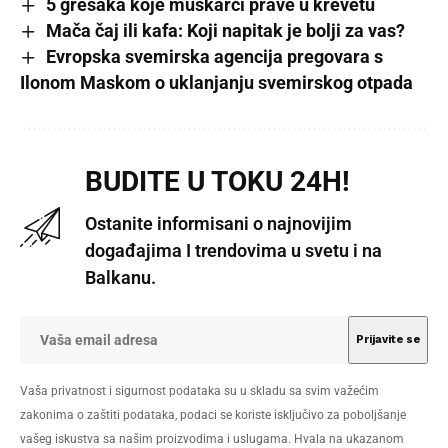
5 grešaka koje muškarci prave u krevetu
Mača čaj ili kafa: Koji napitak je bolji za vas?
Evropska svemirska agencija pregovara s
Ilonom Maskom o uklanjanju svemirskog otpada
BUDITE U TOKU 24H!
Ostanite informisani o najnovijim
događajima I trendovima u svetu i na
Balkanu.
Vaša privatnost i sigurnost podataka su u skladu sa svim važećim
zakonima o zaštiti podataka, podaci se koriste isključivo za poboljšanje
vašeg iskustva sa našim proizvodima i uslugama. Hvala na ukazanom