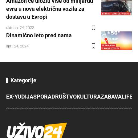
Amazon će uložiti više od milijardu
evra u nova električna vozila za
BIZNIS
ZANIMLJIVOSTI
dostavu u Evropi
oktobar 24, 2022
Dinamično leto pred nama
april 24, 2024
IZDVAJAMO
ZANIMLJIVOSTI
Kategorije
EX-YU
DIJASPORA
DRUŠTVO
KULTURA
ZABAVA
LIFES