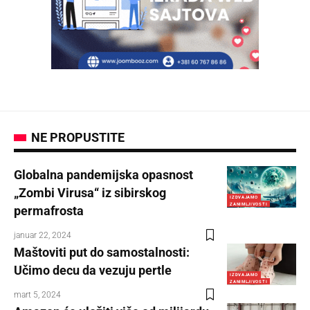
NE PROPUSTITE
Globalna pandemijska opasnost
„Zombi Virusa“ iz sibirskog
IZDVAJAMO
ZANIMLJIVOSTI
permafrosta
januar 22, 2024
Maštoviti put do samostalnosti:
Učimo decu da vezuju pertle
IZDVAJAMO
ZANIMLJIVOSTI
mart 5, 2024