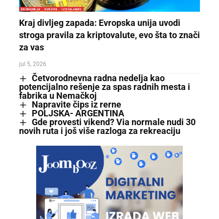
EKONOMIJA
EVROPA
IZDVAJAMO
Kraj divljeg zapada: Evropska unija uvodi
stroga pravila za kriptovalute, evo šta to znači
za vas
jul 5, 2026
Četvorodnevna radna nedelja kao
potencijalno rešenje za spas radnih mesta i
fabrika u Nemačkoj
Napravite čips iz rerne
POLJSKA- ARGENTINA
Gde provesti vikend? Via normale nudi 30
novih ruta i još više razloga za rekreaciju