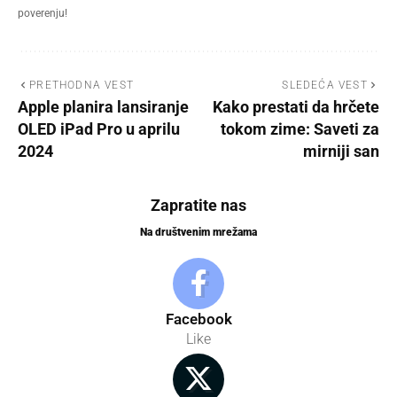
poverenju!
PRETHODNA VEST
SLEDEĆA VEST
Apple planira lansiranje
Kako prestati da hrčete
OLED iPad Pro u aprilu
tokom zime: Saveti za
2024
mirniji san
Zapratite nas
Na društvenim mrežama
Facebook
Like