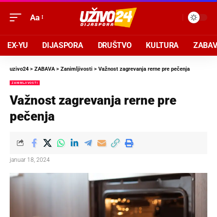
Aa
EX-YU
DIJASPORA
DRUŠTVO
KULTURA
ZABA
uzivo24
>
ZABAVA
>
Zanimljivosti
>
Važnost zagrevanja rerne pre pečenja
ZANIMLJIVOSTI
Važnost zagrevanja rerne pre
pečenja
januar 18, 2024