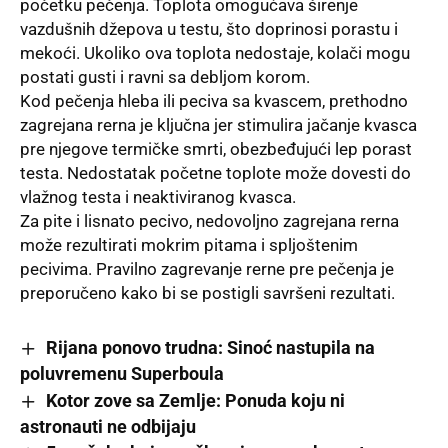
početku pečenja. Toplota omogućava širenje
vazdušnih džepova u testu, što doprinosi porastu i
mekoći. Ukoliko ova toplota nedostaje, kolači mogu
postati gusti i ravni sa debljom korom.
Kod pečenja hleba ili peciva sa kvascem, prethodno
zagrejana rerna je ključna jer stimulira jačanje kvasca
pre njegove termičke smrti, obezbeđujući lep porast
testa. Nedostatak početne toplote može dovesti do
vlažnog testa i neaktiviranog kvasca.
Za pite i lisnato pecivo, nedovoljno zagrejana rerna
može rezultirati mokrim pitama i spljoštenim
pecivima. Pravilno zagrevanje rerne pre pečenja je
preporučeno kako bi se postigli savršeni rezultati.
Rijana ponovo trudna: Sinoć nastupila na
poluvremenu Superboula
Kotor zove sa Zemlje: Ponuda koju ni
astronauti ne odbijaju