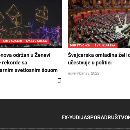
IZDVAJAMO
ŠVAJCARSKA
DRUŠTVO-CH
ŠVAJCARSKA
nova održan u Ženevi
Švajcarska omladina želi 
e rekorde sa
učestvuje u politici
larnim svetlosnim šouom
novembar 23, 2022
EX-YU
DIJASPORA
DRUŠTVO