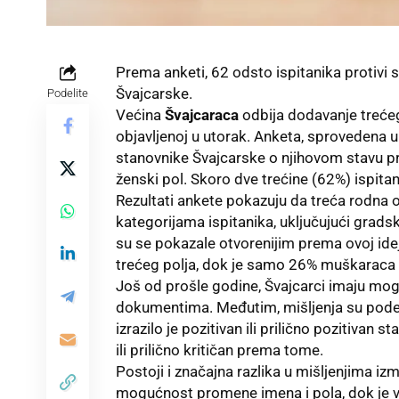
Prema anketi, 62 odsto ispitanika protivi
Švajcarske.
Podelite
Većina
Švajcaraca
odbija dodavanje treće
objavljenoj u utorak. Anketa, sprovedena u
stanovnike Švajcarske o njihovom stavu pre
ženski pol. Skoro dve trećine (62%) ispitani
Rezultati ankete pokazuju da treća rodna o
kategorijama ispitanika, uključujući grad
su se pokazale otvorenijim prema ovoj ide
trećeg polja, dok je samo 26% muškaraca b
Još od prošle godine, Švajcarci imaju mo
dokumentima. Međutim, mišljenja su podelj
izrazilo je pozitivan ili prilično pozitivan 
ili prilično kritičan prema tome.
Postoji i značajna razlika u mišljenjima 
mogućnost promene imena i pola, dok je v