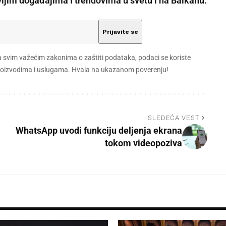
vijim događajima I trendovima u svetu i na Balkanu.
a svim važećim zakonima o zaštiti podataka, podaci se koriste
 proizvodima i uslugama. Hvala na ukazanom poverenju!
SLEDEĆA VEST
WhatsApp uvodi funkciju deljenja ekrana
tokom videopoziva