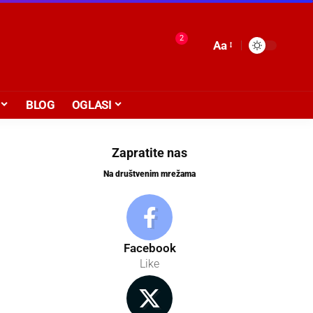
2
Aa
BLOG
OGLASI
Zapratite nas
Na društvenim mrežama
Facebook
Like