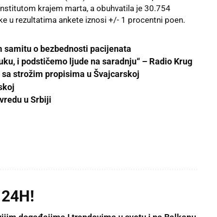
institutom krajem marta, a obuhvatila je 30.754
e u rezultatima ankete iznosi +/- 1 procentni poen.
 samitu o bezbednosti pacijenata
ku, i podstičemo ljude na saradnju“ – Radio Krug
e sa strožim propisima u Švajcarskoj
skoj
vredu u Srbiji
 24H!