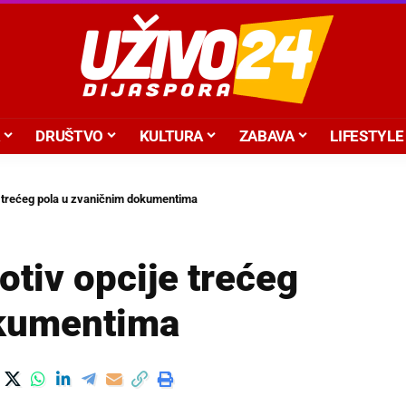
DRUŠTVO
KULTURA
ZABAVA
LIFESTYLE
e trećeg pola u zvaničnim dokumentima
otiv opcije trećeg
okumentima