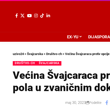
EX-YU
DIJASPORA
uzivo24
>
Švajcarska
>
Društvo-ch
>
Većina Švajcaraca protiv opcij
DRUŠTVO-CH
ŠVAJCARSKA
Većina Švajcaraca pr
pola u zvaničnim d
maj 30, 2023
Podelite