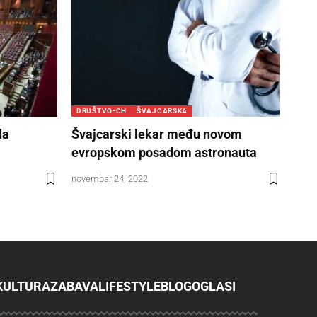
DRUŠTVO-CH
ŠVAJCARSKA
da
Švajcarski lekar među novom
evropskom posadom astronauta
novembar 24, 2022
KULTURA
ZABAVA
LIFESTYLE
BLOG
OGLASI