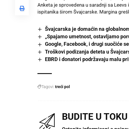
Anketa je sprovedena u saradnji sa Leevs 
ispitanika širom Švajcarske. Margina grešk
Švajcarska je domaćin na globalnom
„Spajamo umetnost, ostavljamo poru
Google, Facebook, i drugi suočiće s
Troškovi podizanja deteta u Švajcar
EBRD i donatori podržavaju malu pri
Tagovi:
treći pol
BUDITE U TOKU