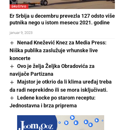
DRUŠTVO
Er Srbija u decembru prevezla 127 odsto više
putnika nego u istom mesecu 2021. godine
januar 9, 2023
Nenad Knežević Knez za Media Press:
Niška publika zaslužuje vrhunske live
koncerte
Ovo je želja Željka Obradovića za
navijače Partizana
Majstor je otkrio da li klima uređaj treba
da radi neprekidno ili se mora isključivati.
Ledene kocke po starom receptu:
Jednostavna i brza priprema