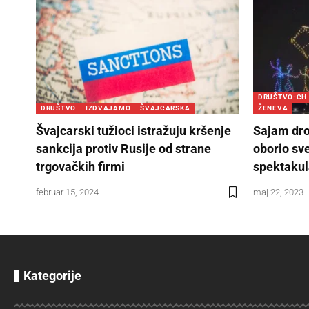
DRUŠTVO-CH
DRUŠTVO
IZDVAJAMO
ŠVAJCARSKA
ŽENEVA
Švajcarski tužioci istražuju kršenje
Sajam dro
sankcija protiv Rusije od strane
oborio sv
trgovačkih firmi
spektaku
februar 15, 2024
maj 22, 2023
Kategorije