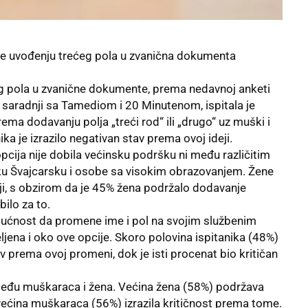
 se uvođenju trećeg pola u zvanična dokumenta
g pola u zvanične dokumente, prema nedavnoj anketi
 saradnji sa Tamediom i 20 Minutenom, ispitala je
ma dodavanju polja „treći rod“ ili „drugo“ uz muški i
ka je izrazilo negativan stav prema ovoj ideji.
pcija nije dobila većinsku podršku ni među različitim
sku Švajcarsku i osobe sa visokim obrazovanjem. Žene
ji, s obzirom da je 45% žena podržalo dodavanje
ilo za to.
gućnost da promene ime i pol na svojim službenim
ena i oko ove opcije. Skoro polovina ispitanika (48%)
stav prema ovoj promeni, dok je isti procenat bio kritičan
između muškaraca i žena. Većina žena (58%) podržava
ećina muškaraca (56%) izrazila kritičnost prema tome.