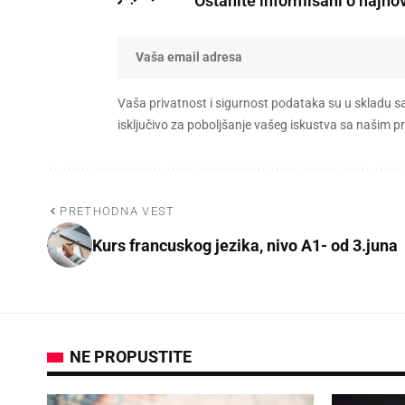
Ostanite informisani o najno
Vaša privatnost i sigurnost podataka su u skladu s
isključivo za poboljšanje vašeg iskustva sa našim
PRETHODNA VEST
Kurs francuskog jezika, nivo A1- od 3.juna
NE PROPUSTITE