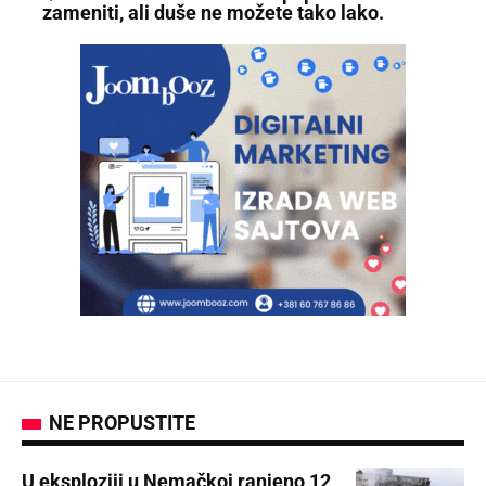
zameniti, ali duše ne možete tako lako.
NE PROPUSTITE
U eksploziji u Nemačkoj ranjeno 12