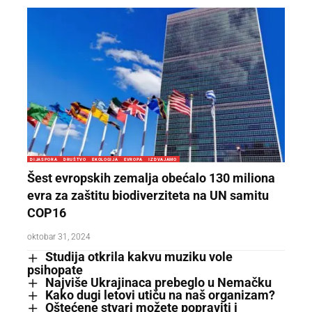
DIJASPORA
DRUŠTVO
EKOLOGIJA
EVROPA
IZDVAJAMO
Šest evropskih zemalja obećalo 130 miliona
evra za zaštitu biodiverziteta na UN samitu
COP16
oktobar 31, 2024
Studija otkrila kakvu muziku vole
psihopate
Najviše Ukrajinaca prebeglo u Nemačku
Kako dugi letovi utiču na naš organizam?
Oštećene stvari možete popraviti i