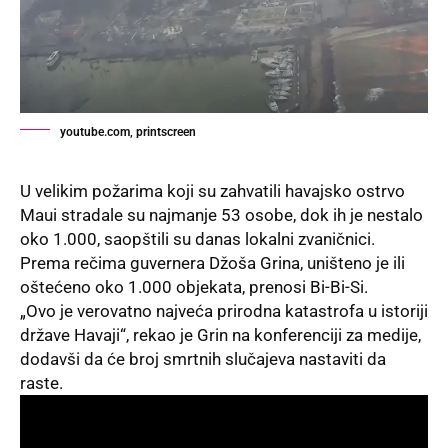
youtube.com, printscreen
U velikim požarima koji su zahvatili havajsko ostrvo
Maui stradale su najmanje 53 osobe, dok ih je nestalo
oko 1.000, saopštili su danas lokalni zvaničnici.
Prema rečima guvernera Džoša Grina, uništeno je ili
oštećeno oko 1.000 objekata, prenosi Bi-Bi-Si.
„Ovo je verovatno najveća prirodna katastrofa u istoriji
države Havaji“, rekao je Grin na konferenciji za medije,
dodavši da će broj smrtnih slučajeva nastaviti da
raste.