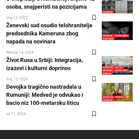
osoba, snajperisti na pozicijama
HRONIKA
maj 12, 2023
Ženevski sud osudio telohranitelje
predsednika Kameruna zbog
HRONIKA
IZDVAJAMO
POLITIKA
napada na novinara
februar 14, 2024
Život Rusa u Srbiji: Integracija,
izazovi i kulturni doprinos
DRUŠTVO
EX-YU
HRONIKA
IZDVAJAMO
SRBIJA
maj 15, 2024
Devojka tragično nastradala u
Rumuniji: Medved je odvukao i
DRUŠTVO
EVROPA
HRONIKA
bacio niz 100-metarsku liticu
jul 11, 2024