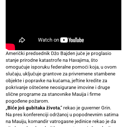
Američki predsednik Džo Bajden
juče
je proglasio
stanje prirodne katastrofe na Havajima, što
omogućuje isporuku federalne pomoći koja, u ovom
slučaju, uključuje grantove za privremene stambene
objekte i popravke na kućama, jeftine kredite za
pokrivanje oštećene neosigurane imovine i druge
slične programe za stanovnike Mauija i firme
pogođene požarom.
„
Biće još gubitaka života
,“ rekao je guverner Grin.
Na pres konferenciji održanoj u popodnevnim satima
na Mauiju, komandir vatrogasne jedinice rekao je da