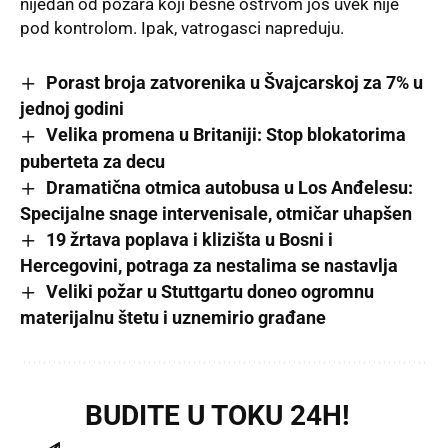
nijedan od požara koji besne ostrvom još uvek nije
pod kontrolom. Ipak, vatrogasci napreduju.
Porast broja zatvorenika u Švajcarskoj za 7% u
jednoj godini
Velika promena u Britaniji: Stop blokatorima
puberteta za decu
Dramatična otmica autobusa u Los Anđelesu:
Specijalne snage intervenisale, otmičar uhapšen
19 žrtava poplava i klizišta u Bosni i
Hercegovini, potraga za nestalima se nastavlja
Veliki požar u Stuttgartu doneo ogromnu
materijalnu štetu i uznemirio građane
BUDITE U TOKU 24H!