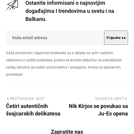
Ostanite informisani o najnovijim
događajima I trendovima u svetu i na
Balkanu.
Vaša privatnost i sigurnost podataka su u skladu sa svim važećim
zakonima o zaštiti podataka, podaci se koriste isključivo za poboljšanje
vašeg iskustva sa našim proizvodima i uslugama. Hvala na ukazanom
poverenju!
PRETHODNA VEST
SLEDEĆA VEST
Četiri autentičnih
Nik Kirjos se povukao sa
švajcarskih delikatesa
Ju-Es opena
Zapratite nas