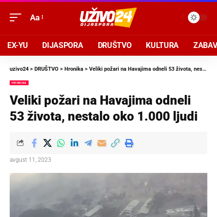
Aa
EX-YU
DIJASPORA
DRUŠTVO
KULTURA
ZABA
uzivo24
>
DRUŠTVO
>
Hronika
>
Veliki požari na Havajima odneli 53 života, nestalo oko 1.000 ljudi
HRONIKA
Veliki požari na Havajima odneli
53 života, nestalo oko 1.000 ljudi
avgust 11, 2023