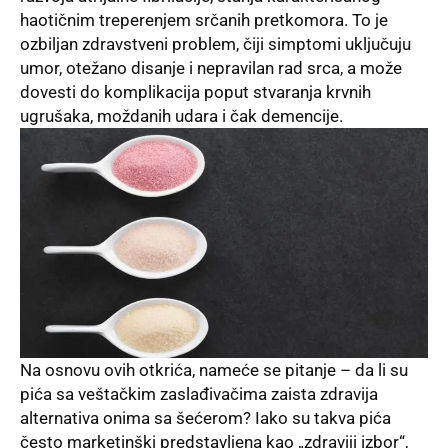
haotičnim treperenjem srčanih pretkomora. To je
ozbiljan zdravstveni problem, čiji simptomi uključuju
umor, otežano disanje i nepravilan rad srca, a može
dovesti do komplikacija poput stvaranja krvnih
ugrušaka, moždanih udara i čak demencije.
Na osnovu ovih otkrića, nameće se pitanje – da li su
pića sa veštačkim zaslađivačima zaista zdravija
alternativa onima sa šećerom? Iako su takva pića
često marketinški predstavljena kao „zdraviji izbor“,