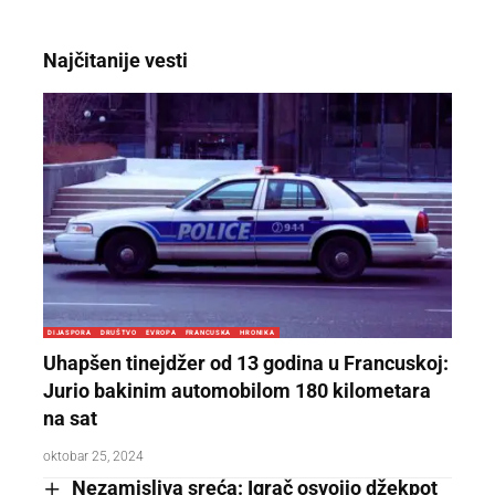
Najčitanije vesti
DIJASPORA
DRUŠTVO
EVROPA
FRANCUSKA
HRONIKA
Uhapšen tinejdžer od 13 godina u Francuskoj:
Jurio bakinim automobilom 180 kilometara
na sat
oktobar 25, 2024
Nezamisliva sreća: Igrač osvojio džekpot