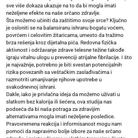
sve više dokaza ukazuje na to da bi mogla imati
neželjene efekte na naše srčano zdravlje.
Šta možemo učiniti da zaštitimo svoje srce? Ključno
je osloniti se na balansiranu ishranu bogatu voćem,
povrćem i celovitim žitaricama, umesto da tražimo
brza rešenja kroz dijetalna pića. Redovna fizička
aktivnost i održavanje zdrave telesne težine takođe
igraju vitalnu ulogu u prevenciji atrijalne fibrilacije. I što
je najvažnije, potrebno je biti svestan potencijalnih
rizika povezanih sa veštačkim zaslađivačima i
razmotriti umanjivanje njihove upotrebe u
svakodnevnoj ishrani.
Dakle, iako je privlačna ideja da možemo uživati u
slatkom bez kalorija ili šećera, ova studija nas
podseća da bi naša potraga za zdravijim
alternativama mogla imati neželjene posledice.
Pravovremena reakcija i informisanost mogu nam
pomoći da napravimo bolje izbore za naše srčano