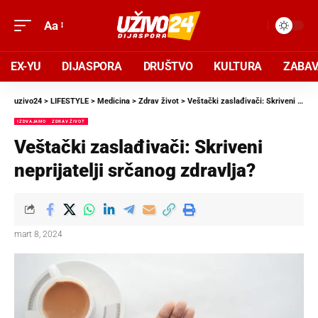
Aa
EX-YU
DIJASPORA
DRUŠTVO
KULTURA
ZABA
uzivo24
>
LIFESTYLE
>
Medicina
>
Zdrav život
>
Veštački zaslađivači: Skriveni neprijatelji srčanog zdravlja?
IZDVAJAMO
ZDRAV ŽIVOT
Veštački zaslađivači: Skriveni
neprijatelji srčanog zdravlja?
mart 8, 2024