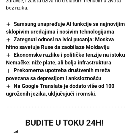
zdravlje, i zaista uživamo u slatkim trenucima života
bez rizika.
Samsung unapređuje AI funkcije sa najnovijim
sklopivim uređajima i nosivim tehnologijama
Zategnuti odnosi na ivici pucanja: Moskva
hitno savetuje Ruse da zaobilaze Moldaviju
Ekonomske razlike i političke tenzije na istoku
Nemačke: niže plate, ali bolja infrastruktura
Prekomerna upotreba društvenih mreža
povezana sa depresijom i anksioznošću
Na Google Translate je dodato više od 100
ugroženih jezika, uključujući i romski.
BUDITE U TOKU 24H!