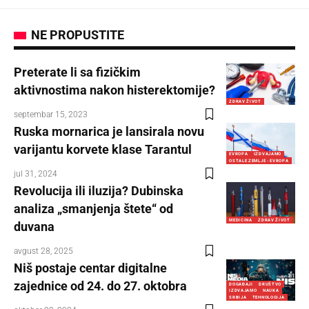
NE PROPUSTITE
Preterate li sa fizičkim
aktivnostima nakon histerektomije?
ZDRAV ŽIVOT
septembar 15, 2023
Ruska mornarica je lansirala novu
varijantu korvete klase Tarantul
EVROPA
IZDVAJAMO
OSTALE ZEMLJE - EVROPA
jul 31, 2024
Revolucija ili iluzija? Dubinska
analiza „smanjenja štete“ od
MEDICINA
ZDRAV ŽIVOT
duvana
avgust 28, 2025
Niš postaje centar digitalne
zajednice od 24. do 27. oktobra
DOGAĐAJI
DRUŠTVO
IZDVAJAMO
NAUKA
SRBIJA
TEHNOLOGIJA