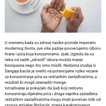
U vremenu kada su zdrave navike postale imperativ
modernog života, sve više pažnje posvećujemo izboru
hrane i pića koja konzumiramo. Ipak, izgleda da su
neka od naših „zdravih“ izbora možda manje
bezopasna nego što smo mislili. Nedavna studija iz
Šangaja bacila je svetlo na potencijalne rizike vezane
za konzumiranje pića sa veštačkim zaslađivačima, a
rezultati bi mogli iznenaditi mnoge.
Istraživanje je pokazalo da ljudi koji redovno
konzumiraju dijetalna pića i druga napitka zaslađena
veštačkim zaslađivačima mogu imati povećan rizik od
razvoja atrijalne fibrilacije, stanja karakterisanog