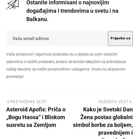
Ostanite informisani o najnovijim
događajima I trendovima u svetu i na
Balkanu.
Vaša privatnost i sigurnost podataka su u skladu sa svim važećim
zakonima o zaštiti podataka, podaci se koriste isključivo za poboljšanje
vašeg iskustva sa našim proizvodima i uslugama. Hvala na ukazanom
poverenju!
PRETHODNA VEST
SLEDEĆA VEST
Asteroid Apofis: Priča o
Kako je Svetski Dan
„Bogu Haosa“ i Bliskom
Žena postao globalni
susretu sa Zemljom
simbol borbe za boljem,
pravednijem i