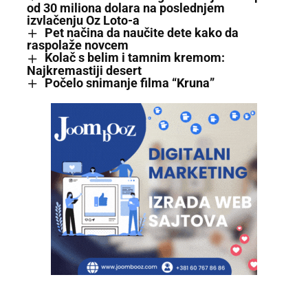
od 30 miliona dolara na poslednjem
izvlačenju Oz Loto-a
Pet načina da naučite dete kako da
raspolaže novcem
Kolač s belim i tamnim kremom:
Najkremastiji desert
Počelo snimanje filma “Kruna”