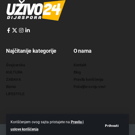
Najčitanije kategorije
O nama
Švajcarska
Kontakt
KULTURA
Blog
ZABAVA
Pravila korišćenja
Biznis
Pošaljite svoju vest
LIFESTYLE
Korišćenjem ovog sajta pristajete na
Pravila i
Prihvati
uslove korišćenja
2022 @
www.uzivo24.com