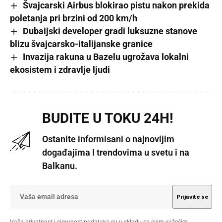
Švajcarski Airbus blokirao pistu nakon prekida
poletanja pri brzini od 200 km/h
Dubaijski developer gradi luksuzne stanove
blizu švajcarsko-italijanske granice
Invazija rakuna u Bazelu ugrožava lokalni
ekosistem i zdravlje ljudi
BUDITE U TOKU 24H!
Ostanite informisani o najnovijim
događajima I trendovima u svetu i na
Balkanu.