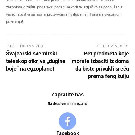
Vaša privatnost i sigurnost podataka su u skladu sa svim važećim
zakonima o zaštiti podataka, podaci se koriste isključivo za poboljšanje
vašeg iskustva sa našim proizvodima i uslugama. Hvala na ukazanom
poverenju!
PRETHODNA VEST
SLEDEĆA VEST
Švajcarski svemirski
Pet predmeta koje
teleskop otkriva „dugine
morate izbaciti iz doma
boje“ na egzoplaneti
da biste privukli sreću
prema feng šuiju
Zapratite nas
Na društvenim mrežama
Facebook