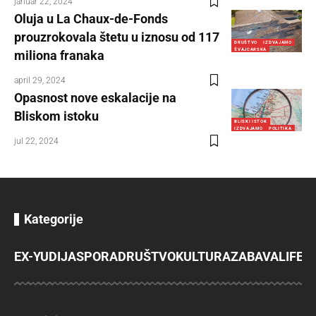
januar 22, 2024
Oluja u La Chaux-de-Fonds
prouzrokovala štetu u iznosu od 117
DRUŠTVO
IZDVAJAMO
ŠVAJCARSKA
miliona franaka
april 29, 2024
Opasnost nove eskalacije na
Bliskom istoku
BLISKI ISTOK
IZDVAJAMO
POLITIKA
jul 22, 2024
Kategorije
EX-YU
DIJASPORA
DRUŠTVO
KULTURA
ZABAVA
LIFES