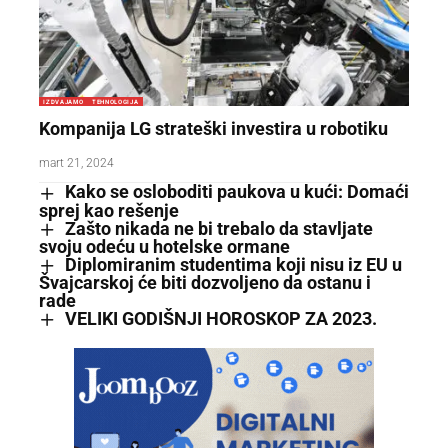
IZDVAJAMO
TEHNOLOGIJA
Kompanija LG strateški investira u robotiku
mart 21, 2024
Kako se osloboditi paukova u kući: Domaći
sprej kao rešenje
Zašto nikada ne bi trebalo da stavljate
svoju odeću u hotelske ormane
Diplomiranim studentima koji nisu iz EU u
Švajcarskoj će biti dozvoljeno da ostanu i
rade
VELIKI GODIŠNJI HOROSKOP ZA 2023.