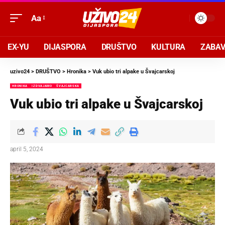
Aa
EX-YU
DIJASPORA
DRUŠTVO
KULTURA
ZABA
uzivo24
>
DRUŠTVO
>
Hronika
>
Vuk ubio tri alpake u Švajcarskoj
HRONIKA
IZDVAJAMO
ŠVAJCARSKA
Vuk ubio tri alpake u Švajcarskoj
april 5, 2024