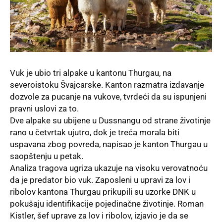
Vuk je ubio tri alpake u kantonu Thurgau, na
severoistoku Švajcarske. Kanton razmatra izdavanje
dozvole za pucanje na vukove, tvrdeći da su ispunjeni
pravni uslovi za to.
Dve alpake su ubijene u Dussnangu od strane životinje
rano u četvrtak ujutro, dok je treća morala biti
uspavana zbog povreda, napisao je kanton Thurgau u
saopštenju u petak.
Analiza tragova ugriza ukazuje na visoku verovatnoću
da je predator bio vuk. Zaposleni u upravi za lov i
ribolov kantona Thurgau prikupili su uzorke DNK u
pokušaju identifikacije pojedinačne životinje. Roman
Kistler, šef uprave za lov i ribolov, izjavio je da se