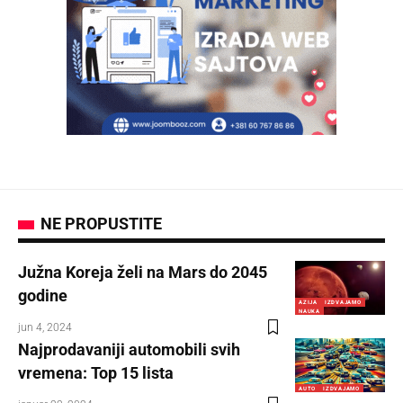
NE PROPUSTITE
Južna Koreja želi na Mars do 2045
godine
AZIJA
IZDVAJAMO
NAUKA
jun 4, 2024
Najprodavaniji automobili svih
vremena: Top 15 lista
AUTO
IZDVAJAMO