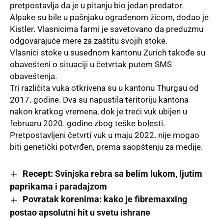
pretpostavlja da je u pitanju bio jedan predator.
Alpake su bile u pašnjaku ograđenom žicom, dodao je
Kistler. Vlasnicima farmi je savetovano da preduzmu
odgovarajuće mere za zaštitu svojih stoke.
Vlasnici stoke u susednom kantonu Zurich takođe su
obavešteni o situaciji u četvrtak putem SMS
obaveštenja.
Tri različita vuka otkrivena su u kantonu Thurgau od
2017. godine. Dva su napustila teritoriju kantona
nakon kratkog vremena, dok je treći vuk ubijen u
februaru 2020. godine zbog teške bolesti.
Pretpostavljeni četvrti vuk u maju 2022. nije mogao
biti genetički potvrđen, prema saopštenju za medije.
Recept: Svinjska rebra sa belim lukom, ljutim
paprikama i paradajzom
Povratak korenima: kako je fibremaxxing
postao apsolutni hit u svetu ishrane