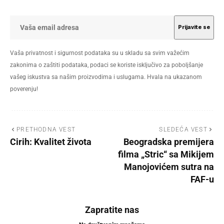
Vaša privatnost i sigurnost podataka su u skladu sa svim važećim
zakonima o zaštiti podataka, podaci se koriste isključivo za poboljšanje
vašeg iskustva sa našim proizvodima i uslugama. Hvala na ukazanom
poverenju!
PRETHODNA VEST
SLEDEĆA VEST
Cirih: Kvalitet života
Beogradska premijera
filma „Stric“ sa Mikijem
Manojovićem sutra na
FAF-u
Zapratite nas