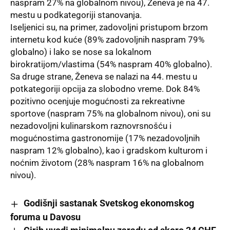
naspram 27% na globalnom nivou),
Ženeva
je na 47.
mestu u podkategoriji stanovanja.
Iseljenici su, na primer, zadovoljni pristupom brzom
internetu kod kuće (89% zadovoljnih naspram 79%
globalno) i lako se nose sa lokalnom
birokratijom/vlastima (54% naspram 40% globalno).
Sa druge strane, Ženeva se nalazi na 44. mestu u
potkategoriji opcija za slobodno vreme. Dok 84%
pozitivno ocenjuje mogućnosti za rekreativne
sportove (naspram 75% na globalnom nivou), oni su
nezadovoljni kulinarskom raznovrsnošću i
mogućnostima gastronomije (17% nezadovoljnih
naspram 12% globalno), kao i gradskom kulturom i
noćnim životom (28% naspram 16% na globalnom
nivou).
Godišnji sastanak Svetskog ekonomskog
foruma u Davosu