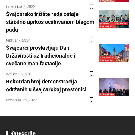
ŠVAJCARSKA
novembar 7, 2022
Švajcarsko tržište rada ostaje
stabilno uprkos očekivanom blagom
EKONOMIJA
IZDVAJAMO
ŠVAJCARSKA
padu
februar 7, 2024
Švajcarci proslavljaju Dan
Državnosti uz tradicionalne i
DRUŠTVO-CH
ŠVAJCARSKA
svečane manifestacije
avgust 1, 2023
Rekordan broj demonstracija
održanih u švajcarskoj prestonici
ŠVAJCARSKA
decembar 29, 2022
Kategorije