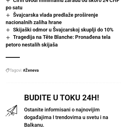
Cirih uvodi minimalnu zaradu od skoro 24 CHF
po satu
Švajcarska vlada predlaže proširenje
nacionalnih zaliha hrane
Skijaški odmor u Švajcarskoj skuplji do 10%
Tragedija na Tête Blanche: Pronađena tela
petoro nestalih skijaša
Tagovi:
#Ženeva
BUDITE U TOKU 24H!
Ostanite informisani o najnovijim
događajima I trendovima u svetu i na
Balkanu.