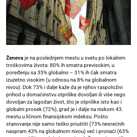
Ženeva
je na poslednjem mestu u svetu po lokalnim
troškovima života: 80% ih smatra previsokim, u
poređenju sa 35% globalno – 31% ih čak smatra
izuzetno visokim (u odnosu na 8% na globalnom
nivou). Dok 73% i dalje kaže da je njihov raspoloživi
prihod u domaćinstvu otprilike dovoljan ili više nego
dovoljan za lagodan život, što je otprilike isto kao i
globalni prosek (72%), grad je i dalje na niskom 43.
mestu u ličnom finansijskom indeksu. Pošto
stanovanje nije samo teško priuštiti (73% nesrećnih
naspram 43% na globalnom nivou) već i pronaći (63%