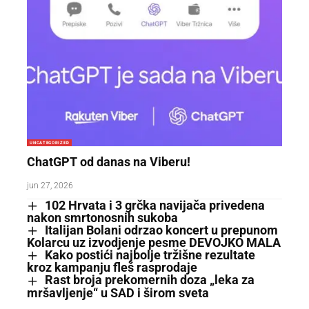
UNCATEGORIZED
ChatGPT od danas na Viberu!
jun 27, 2026
102 Hrvata i 3 grčka navijača privedena
nakon smrtonosnih sukoba
Italijan Bolani odrzao koncert u prepunom
Kolarcu uz izvodjenje pesme DEVOJKO MALA
Kako postići najbolje tržišne rezultate
kroz kampanju fleš rasprodaje
Rast broja prekomernih doza „leka za
mršavljenje“ u SAD i širom sveta