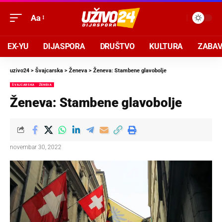
Aa
EX-YU
DIJASPORA
DRUŠTVO
KULTURA
ZABA
uzivo24
>
Švajcarska
>
Ženeva
>
Ženeva: Stambene glavobolje
ŠVAJCARSKA
ŽENEVA
Ženeva: Stambene glavobolje
novembar 30, 2022