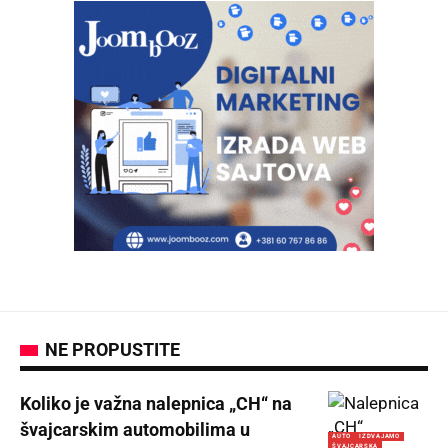
NE PROPUSTITE
Koliko je važna nalepnica „CH“ na
švajcarskim automobilima u
AUTO
IZDVAJAMO
ŠVAJCARSKA