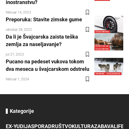
inostranstvu?
februar 14, 2023
Preporuka: Stavite zimske gume
oktobar 28, 2022
ŠVAJCARSKA
Da li je Švajcarska zaista teška
zemlja za naseljavanje?
DRUŠTVO-CH
ŠVAJCARSKA
jul 21, 2023
Pucano na pedeset vukova tokom
dva meseca u švajcarskom odstrelu
HRONIKA
ŠVAJCARSKA
februar 1, 2024
Kategorije
EX-YU
DIJASPORA
DRUŠTVO
KULTURA
ZABAVA
LIFES