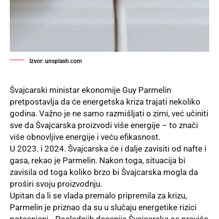
Izvor: unsplash.com
Švajcarski ministar ekonomije Guy Parmelin
pretpostavlja da će energetska kriza trajati nekoliko
godina. Važno je ne samo razmišljati o zimi, već učiniti
sve da Švajcarska proizvodi više energije – to znači
više obnovljive energije i veću efikasnost.
U 2023. i 2024. Švajcarska će i dalje zavisiti od nafte i
gasa, rekao je Parmelin. Nakon toga, situacija bi
zavisila od toga koliko brzo bi Švajcarska mogla da
proširi svoju proizvodnju.
Upitan da li se vlada premalo pripremila za krizu,
Parmelin je priznao da su u slučaju energetike rizici
potcenjeni. „Poslednjih decenija Švajcarska se previše