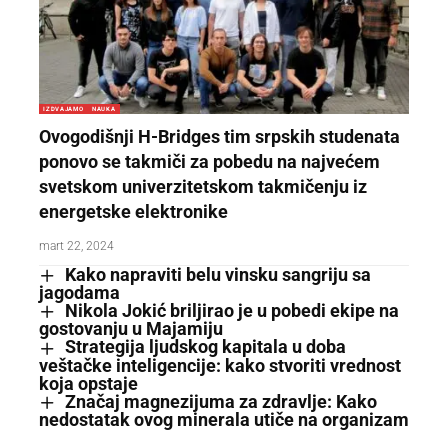
IZDVAJAMO
NAUKA
Ovogodišnji H-Bridges tim srpskih studenata
ponovo se takmiči za pobedu na najvećem
svetskom univerzitetskom takmičenju iz
energetske elektronike
mart 22, 2024
Kako napraviti belu vinsku sangriju sa
jagodama
Nikola Jokić briljirao je u pobedi ekipe na
gostovanju u Majamiju
Strategija ljudskog kapitala u doba
veštačke inteligencije: kako stvoriti vrednost
koja opstaje
Značaj magnezijuma za zdravlje: Kako
nedostatak ovog minerala utiče na organizam