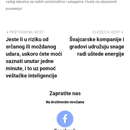
vašeg iskustva sa našim proizvodima i uslugama. Hvala na ukazanom
poverenju!
PRETHODNA VEST
SLEDEĆA VEST
Jeste li u riziku od
Švajcarske kompanije i
srčanog ili moždanog
gradovi udružuju snage
udara, uskoro ćete moći
radi uštede energije
saznati unutar jedne
minute, i to uz pomoć
veštačke inteligencije
Zapratite nas
Na društvenim mrežama