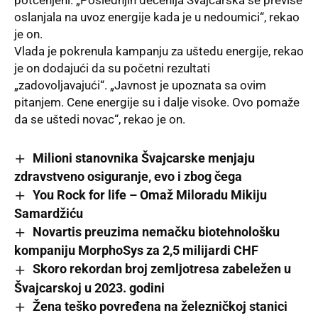
oslanjala na uvoz energije kada je u nedoumici“, rekao
je on.
Vlada je pokrenula kampanju za
uštedu energije
, rekao
je on dodajući da su početni rezultati
„zadovoljavajući“. „Javnost je upoznata sa ovim
pitanjem. Cene energije su i dalje visoke. Ovo pomaže
da se uštedi novac“, rekao je on.
Milioni stanovnika Švajcarske menjaju
zdravstveno osiguranje, evo i zbog čega
You Rock for life – Omaž Miloradu Mikiju
Samardžiću
Novartis preuzima nemačku biotehnološku
kompaniju MorphoSys za 2,5 milijardi CHF
Skoro rekordan broj zemljotresa zabeležen u
Švajcarskoj u 2023. godini
Žena teško povređena na železničkoj stanici