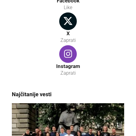
Facebook
Like
X
Zaprati
Instagram
Zaprati
Najčitanije vesti