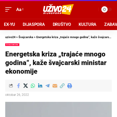
Aa
EX-YU
DIJASPORA
DRUŠTVO
KULTURA
ZABA
uzivo24
>
Švajcarska
>
Energetska kriza „trajaće mnogo godina“, kaže švajcarski ministar ekonomije
ŠVAJCARSKA
Energetska kriza „trajaće mnogo
godina“, kaže švajcarski ministar
ekonomije
oktobar 26, 2022