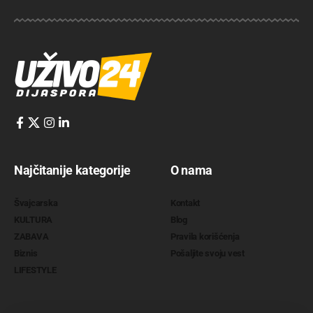
Najčitanije kategorije
O nama
Švajcarska
Kontakt
KULTURA
Blog
ZABAVA
Pravila korišćenja
Biznis
Pošaljite svoju vest
LIFESTYLE