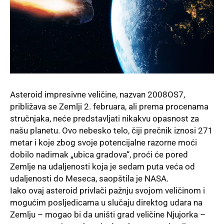
Asteroid impresivne veličine, nazvan 2008OS7,
približava se Zemlji 2. februara, ali prema procenama
stručnjaka, neće predstavljati nikakvu opasnost za
našu planetu. Ovo nebesko telo, čiji prečnik iznosi 271
metar i koje zbog svoje potencijalne razorne moći
dobilo nadimak „ubica gradova“, proći će pored
Zemlje na udaljenosti koja je sedam puta veća od
udaljenosti do Meseca, saopštila je NASA.
Iako ovaj asteroid privlači pažnju svojom veličinom i
mogućim posljedicama u slučaju direktog udara na
Zemlju – mogao bi da uništi grad veličine Njujorka –