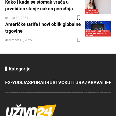
Kako i kada se stomak vraća u
prvobitno stanje nakon porođaja
IZDVAJAMO
ZDRAV ŽIVOT
februar 10, 2024
Američke tarife i novi oblik globalne
trgovine
EKONOMIJA
IZDVAJAMO
SJEDINJENE AMERIČKE
DRŽAVE
decembar 15, 2025
Kategorije
EX-YU
DIJASPORA
DRUŠTVO
KULTURA
ZABAVA
LIFES