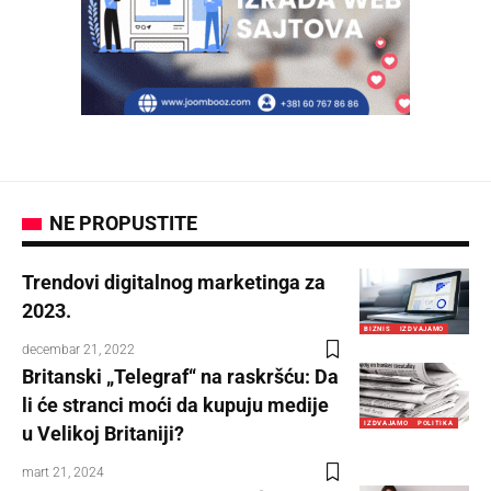
NE PROPUSTITE
Trendovi digitalnog marketinga za
2023.
BIZNIS
IZDVAJAMO
decembar 21, 2022
Britanski „Telegraf“ na raskršću: Da
li će stranci moći da kupuju medije
IZDVAJAMO
POLITIKA
u Velikoj Britaniji?
mart 21, 2024