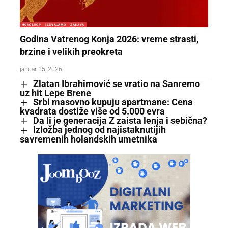
HOROSKOP
IZDVAJAMO
ZABAVA
Godina Vatrenog Konja 2026: vreme strasti,
brzine i velikih preokreta
januar 15, 2026
Zlatan Ibrahimović se vratio na Sanremo
uz hit Lepe Brene
Srbi masovno kupuju apartmane: Cena
kvadrata dostiže više od 5.000 evra
Da li je generacija Z zaista lenja i sebična?
Izložba jednog od najistaknutijih
savremenih holandskih umetnika