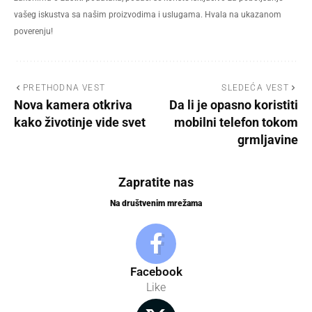
vašeg iskustva sa našim proizvodima i uslugama. Hvala na ukazanom
poverenju!
PRETHODNA VEST
SLEDEĆA VEST
Nova kamera otkriva
Da li je opasno koristiti
kako životinje vide svet
mobilni telefon tokom
grmljavine
Zapratite nas
Na društvenim mrežama
Facebook
Like