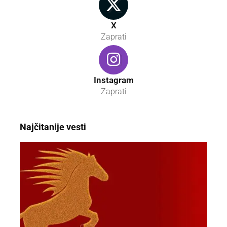
X
Zaprati
Instagram
Zaprati
Najčitanije vesti