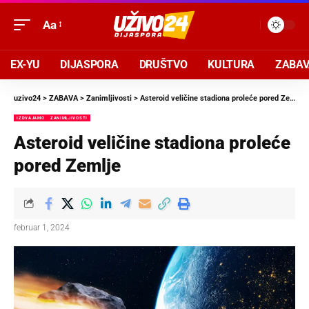
Aa
EX-YU
DIJASPORA
DRUŠTVO
KULTURA
ZABA
uzivo24
>
ZABAVA
>
Zanimljivosti
>
Asteroid veličine stadiona proleće pored Zemlje
IZDVAJAMO
ZANIMLJIVOSTI
Asteroid veličine stadiona proleće
pored Zemlje
februar 1, 2024