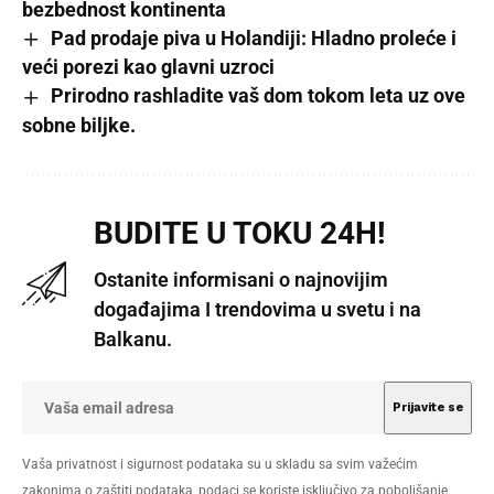
bezbednost kontinenta
Pad prodaje piva u Holandiji: Hladno proleće i
veći porezi kao glavni uzroci
Prirodno rashladite vaš dom tokom leta uz ove
sobne biljke.
BUDITE U TOKU 24H!
Ostanite informisani o najnovijim
događajima I trendovima u svetu i na
Balkanu.
Vaša privatnost i sigurnost podataka su u skladu sa svim važećim
zakonima o zaštiti podataka, podaci se koriste isključivo za poboljšanje