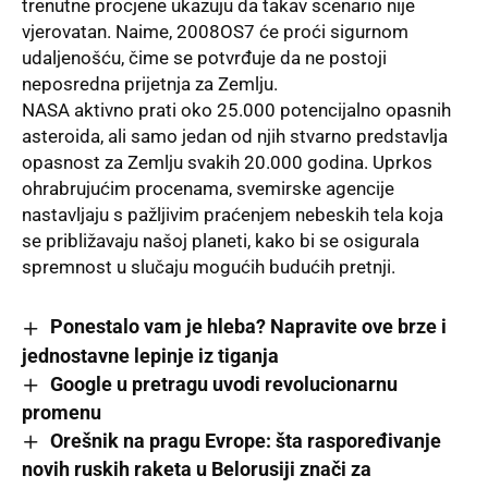
trenutne procjene ukazuju da takav scenario nije
vjerovatan. Naime, 2008OS7 će proći sigurnom
udaljenošću, čime se potvrđuje da ne postoji
neposredna prijetnja za Zemlju.
NASA aktivno prati oko 25.000 potencijalno opasnih
asteroida, ali samo jedan od njih stvarno predstavlja
opasnost za Zemlju svakih 20.000 godina. Uprkos
ohrabrujućim procenama, svemirske agencije
nastavljaju s pažljivim praćenjem nebeskih tela koja
se približavaju našoj planeti, kako bi se osigurala
spremnost u slučaju mogućih budućih pretnji.
Ponestalo vam je hleba? Napravite ove brze i
jednostavne lepinje iz tiganja
Google u pretragu uvodi revolucionarnu
promenu
Orešnik na pragu Evrope: šta raspoređivanje
novih ruskih raketa u Belorusiji znači za