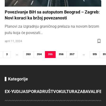
Povezivanje BiH sa autoputom Beograd – Zagreb:
Novi koraci ka bržoj povezanosti
Planovi za izgradnju graničnog prelaza na novom brzom
putu koja će povezati…
april 11, 2024
2
…
353
354
355
356
357
…
515
51
Kategorije
EX-YU
DIJASPORA
DRUŠTVO
KULTURA
ZABAVA
LIFES