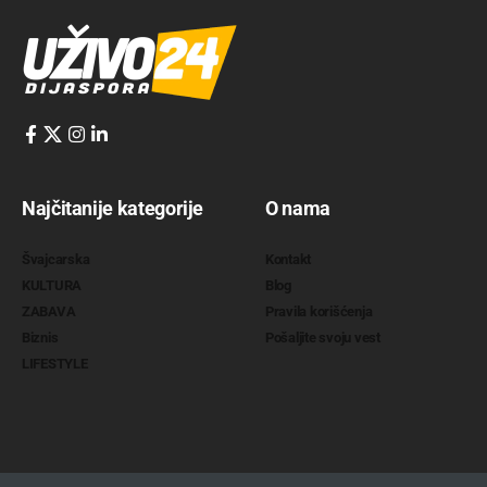
Najčitanije kategorije
O nama
Švajcarska
Kontakt
KULTURA
Blog
ZABAVA
Pravila korišćenja
Biznis
Pošaljite svoju vest
LIFESTYLE