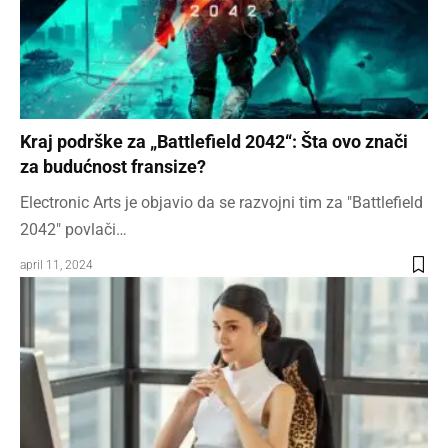
Kraj podrške za „Battlefield 2042“: Šta ovo znači
za budućnost fransize?
Electronic Arts je objavio da se razvojni tim za "Battlefield
2042" povlači…
april 11, 2024