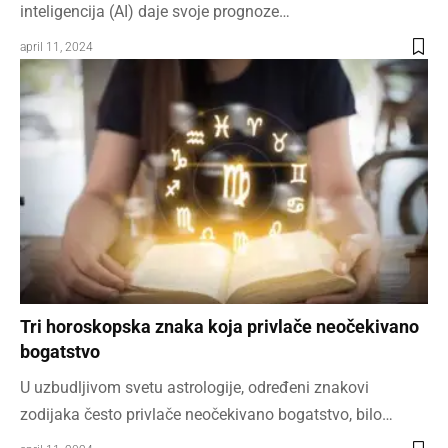
inteligencija (AI) daje svoje prognoze…
april 11, 2024
Tri horoskopska znaka koja privlače neočekivano
bogatstvo
U uzbudljivom svetu astrologije, određeni znakovi
zodijaka često privlače neočekivano bogatstvo, bilo…