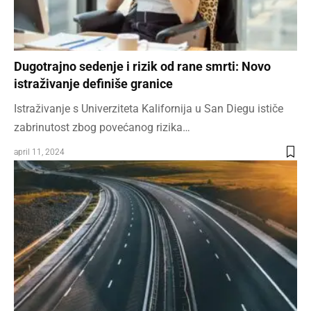
Dugotrajno sedenje i rizik od rane smrti: Novo
istraživanje definiše granice
Istraživanje s Univerziteta Kalifornija u San Diegu ističe
zabrinutost zbog povećanog rizika…
april 11, 2024