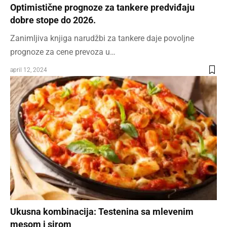
Optimistične prognoze za tankere predviđaju
dobre stope do 2026.
Zanimljiva knjiga narudžbi za tankere daje povoljne
prognoze za cene prevoza u…
april 12, 2024
Ukusna kombinacija: Testenina sa mlevenim
mesom i sirom