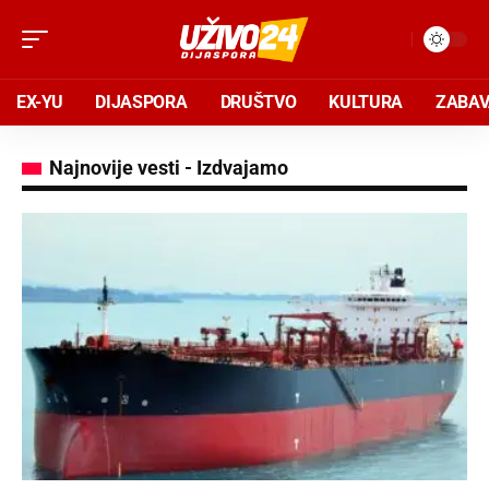
EX-YU
DIJASPORA
DRUŠTVO
KULTURA
ZABA
Najnovije vesti - Izdvajamo