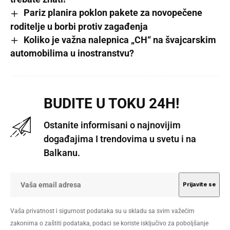
Pariz planira poklon pakete za novopečene
roditelje u borbi protiv zagađenja
Koliko je važna nalepnica „CH“ na švajcarskim
automobilima u inostranstvu?
BUDITE U TOKU 24H!
Ostanite informisani o najnovijim
događajima I trendovima u svetu i na
Balkanu.
Vaša privatnost i sigurnost podataka su u skladu sa svim važećim
zakonima o zaštiti podataka, podaci se koriste isključivo za poboljšanje