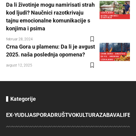
Da li životinje mogu namirisati strah
kod ljudi? Naučnici razotkrivaju
IZDVAJAMO
KUĆNI LJUBIMCI/
ŽIVOTINJE
tajnu emocionalne komunikacije s
konjima i psima
februar 28, 2024
Crna Gora u plamenu: Da li je avgust
2025. naša poslednja opomena?
CRNA GORA
DRUŠTVO
EX-YU
HRONIKA
IZDVAJAMO
avgust 12, 2025
Kategorije
EX-YU
DIJASPORA
DRUŠTVO
KULTURA
ZABAVA
LIFES