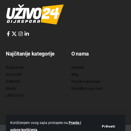
Najčitanije kategorije
O nama
Švajcarska
Kontakt
KULTURA
Blog
ZABAVA
Pravila korišćenja
Biznis
Pošaljite svoju vest
LIFESTYLE
Korišćenjem ovog sajta pristajete na
Pravila i
Prihvati
uslove korišćenja