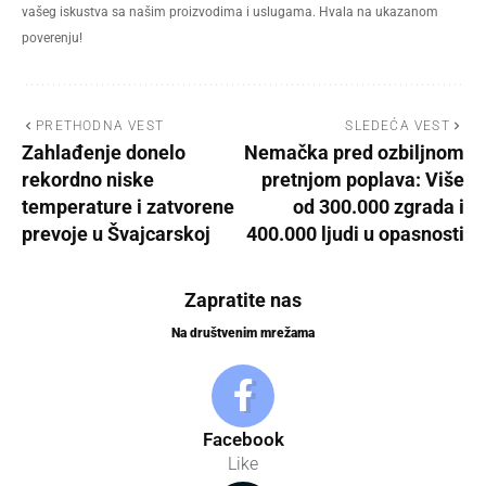
vašeg iskustva sa našim proizvodima i uslugama. Hvala na ukazanom
poverenju!
PRETHODNA VEST
SLEDEĆA VEST
Zahlađenje donelo
Nemačka pred ozbiljnom
rekordno niske
pretnjom poplava: Više
temperature i zatvorene
od 300.000 zgrada i
prevoje u Švajcarskoj
400.000 ljudi u opasnosti
Zapratite nas
Na društvenim mrežama
Facebook
Like