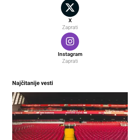
X
Zaprati
Instagram
Zaprati
Najčitanije vesti