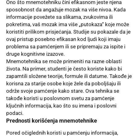
Ono što mnemotehniku čini efikasnom jeste njena
sposobnost da angažuje mozak na više nivoa. Kada
informacije povežete sa slikama, zvukovima ili
pokretima, vaš mozak ima više „putokaza“ koje može
koristiti prilikom prisjećanja. Studije su pokazale da je
ovaj pristup posebno efikasan kod ljudi koji imaju
problema sa pamćenjem ili se pripremaju za ispite i
druge kognitivne izazove.
Mnemotehnika se može primeniti na razne oblasti
života. Na primer, studenti je često koriste kako bi
zapamtili složene teorije, formule ili datume. Takođe je
korisna za starije osobe koje žele da poboljšaju ili
održe svoje pamćenje kako stare. Ova tehnika se
takođe koristi u poslovnom svetu za pamćenje
ključnih informacija, kao što su imena i poslovni
podaci.
Prednosti korišćenja mnemotehnike
Pored očiglednih koristi u pamćenju informacija,