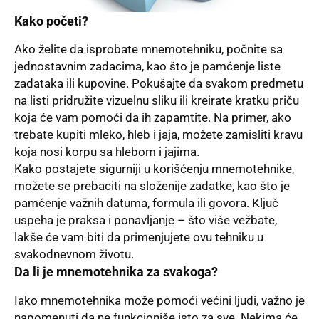
Kako početi?
Ako želite da isprobate mnemotehniku, počnite sa
jednostavnim zadacima, kao što je pamćenje liste
zadataka ili kupovine. Pokušajte da svakom predmetu
na listi pridružite vizuelnu sliku ili kreirate kratku priču
koja će vam pomoći da ih zapamtite. Na primer, ako
trebate kupiti mleko, hleb i jaja, možete zamisliti kravu
koja nosi korpu sa hlebom i jajima.
Kako postajete sigurniji u korišćenju mnemotehnike,
možete se prebaciti na složenije zadatke, kao što je
pamćenje važnih datuma, formula ili govora. Ključ
uspeha je praksa i ponavljanje – što više vežbate,
lakše će vam biti da primenjujete ovu tehniku u
svakodnevnom životu.
Da li je mnemotehnika za svakoga?
Iako mnemotehnika može pomoći većini ljudi, važno je
napomenuti da ne funkcioniše isto za sve. Nekima će