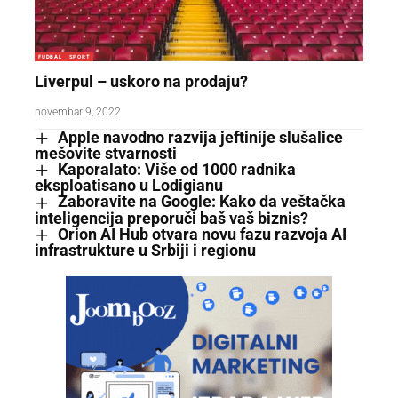
FUDBAL
SPORT
Liverpul – uskoro na prodaju?
novembar 9, 2022
Apple navodno razvija jeftinije slušalice
mešovite stvarnosti
Kaporalato: Više od 1000 radnika
eksploatisano u Lodigianu
Zaboravite na Google: Kako da veštačka
inteligencija preporuči baš vaš biznis?
Orion AI Hub otvara novu fazu razvoja AI
infrastrukture u Srbiji i regionu