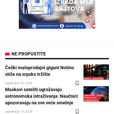
NE PROPUSTITE
Češki maloprodajni gigant Notino
stiže na srpsko tržište
BIZNIS
IZDVAJAMO
septembar 25, 2024
Maskovi sateliti ugrožavaju
astronomska istraživanja: Naučnici
IZDVAJAMO
NAUKA
TEHNOLOGIJA
ZANIMLJIVOSTI
upozoravaju na sve veće smetnje
septembar 19, 2024