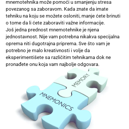
mnemotehnika može pomoći u smanjenju stresa
povezanog sa zaboravom. Kada znate da imate
tehniku na koju se možete osloniti, manje ćete brinuti
o tome da li ćete zaboraviti važne informacije.
Još jedna prednost mnemotehnike je njena
jednostavnost. Nije vam potrebna nikakva specijalna
oprema niti dugotrajna priprema. Sve što vam je
potrebno je malo kreativnosti i volje da
eksperimentišete sa različitim tehnikama dok ne
pronađete onu koja vam najbolje odgovara.