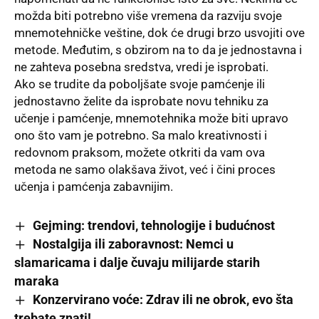
možda biti potrebno više vremena da razviju svoje
mnemotehničke veštine, dok će drugi brzo usvojiti ove
metode. Međutim, s obzirom na to da je jednostavna i
ne zahteva posebna sredstva, vredi je isprobati.
Ako se trudite da poboljšate svoje pamćenje ili
jednostavno želite da isprobate novu tehniku za
učenje i pamćenje, mnemotehnika može biti upravo
ono što vam je potrebno. Sa malo kreativnosti i
redovnom praksom, možete otkriti da vam ova
metoda ne samo olakšava život, već i čini proces
učenja i pamćenja zabavnijim.
Gejming: trendovi, tehnologije i budućnost
Nostalgija ili zaboravnost: Nemci u
slamaricama i dalje čuvaju milijarde starih
maraka
Konzervirano voće: Zdrav ili ne obrok, evo šta
trebate znati!