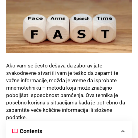
Ako vam se često dešava da zaboravljate
svakodnevne stvari ili vam je teško da zapamtite
važne informacije, možda je vreme da isprobate
mnemotehniku – metodu koja može značajno
poboljšati sposobnost pamćenja. Ova tehnika je
posebno korisna u situacijama kada je potrebno da
zapamtite veće količine informacija ili složene
podatke.
Contents