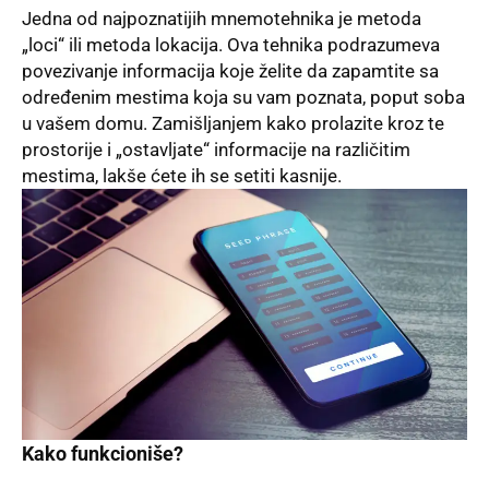
Jedna od najpoznatijih mnemotehnika je metoda
„loci“ ili metoda lokacija. Ova tehnika podrazumeva
povezivanje informacija koje želite da zapamtite sa
određenim mestima koja su vam poznata, poput soba
u vašem domu. Zamišljanjem kako prolazite kroz te
prostorije i „ostavljate“ informacije na različitim
mestima, lakše ćete ih se setiti kasnije.
Kako funkcioniše?