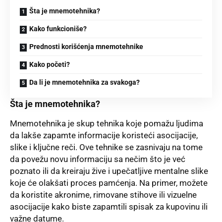
Šta je mnemotehnika?
Kako funkcioniše?
Prednosti korišćenja mnemotehnike
Kako početi?
Da li je mnemotehnika za svakoga?
Šta je mnemotehnika?
Mnemotehnika je skup tehnika koje pomažu ljudima
da lakše zapamte informacije koristeći asocijacije,
slike i ključne reči. Ove tehnike se zasnivaju na tome
da povežu novu informaciju sa nečim što je već
poznato ili da kreiraju žive i upečatljive mentalne slike
koje će olakšati proces pamćenja. Na primer, možete
da koristite akronime, rimovane stihove ili vizuelne
asocijacije kako biste zapamtili spisak za kupovinu ili
važne datume.