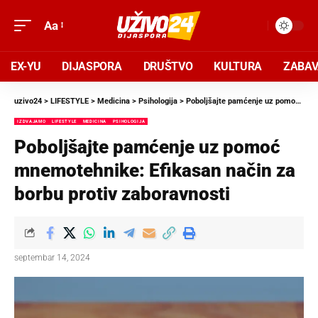
Aa
EX-YU
DIJASPORA
DRUŠTVO
KULTURA
ZABA
uzivo24
>
LIFESTYLE
>
Medicina
>
Psihologija
>
Poboljšajte pamćenje uz pomoć mnemotehnike: Efikasan način za borbu protiv zaboravnosti
IZDVAJAMO
LIFESTYLE
MEDICINA
PSIHOLOGIJA
Poboljšajte pamćenje uz pomoć
mnemotehnike: Efikasan način za
borbu protiv zaboravnosti
septembar 14, 2024