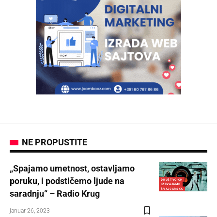
NE PROPUSTITE
„Spajamo umetnost, ostavljamo
poruku, i podstičemo ljude na
DRUŠTVO-CH
IZDVAJAMO
ŠVAJCARSKA
saradnju“ – Radio Krug
januar 26, 2023