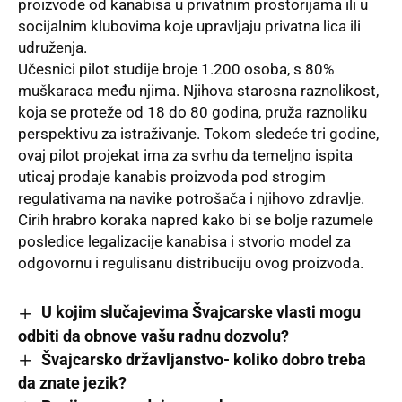
proizvode od kanabisa u privatnim prostorijama ili u
socijalnim klubovima koje upravljaju privatna lica ili
udruženja.
Učesnici pilot studije broje 1.200 osoba, s 80%
muškaraca među njima. Njihova starosna raznolikost,
koja se proteže od 18 do 80 godina, pruža raznoliku
perspektivu za istraživanje. Tokom sledeće tri godine,
ovaj pilot projekat ima za svrhu da temeljno ispita
uticaj prodaje kanabis proizvoda pod strogim
regulativama na navike potrošača i njihovo zdravlje.
Cirih hrabro koraka napred kako bi se bolje razumele
posledice legalizacije kanabisa i stvorio model za
odgovornu i regulisanu distribuciju ovog proizvoda.
U kojim slučajevima Švajcarske vlasti mogu
odbiti da obnove vašu radnu dozvolu?
Švajcarsko državljanstvo- koliko dobro treba
da znate jezik?