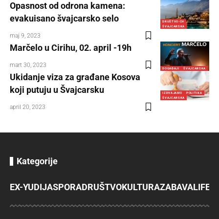
Opasnost od odrona kamena:
evakuisano švajcarsko selo
DRUŠTVO-CH
ŠVAJCARSKA
maj 9, 2023
Marčelo u Cirihu, 02. april -19h
mart 30, 2023
DOGAĐAJI
ŠVAJCARSKA
Ukidanje viza za građane Kosova
koji putuju u Švajcarsku
IZDVAJAMO
POLITIKA
ŠVAJCARSKA
april 20, 2023
Kategorije
EX-YU
DIJASPORA
DRUŠTVO
KULTURA
ZABAVA
LIFES