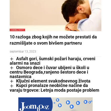
ZANIMLJIVOSTI
10 razloga zbog kojih ne možete prestati da
razmišljate o svom bivšem partneru
septembar 13, 2023
Asfalt gori, šumski požari haraju, crveni
alarmi na snazi
Osmoro dece i čuvar ubijeni u školi u
centru Beograda,ranjeno šestoro dece i
nastavnica
Ključni element svakodnevnog života
Kupci pronalaze neobične načine da
varaju trgovce: Letnja moda postaje problem