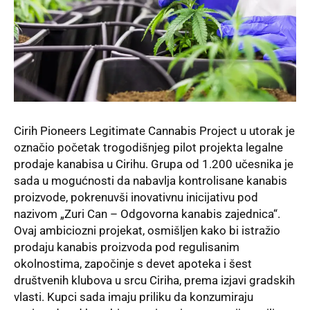
Cirih Pioneers Legitimate Cannabis Project u utorak je
označio početak trogodišnjeg pilot projekta legalne
prodaje kanabisa u
Cirihu
. Grupa od 1.200 učesnika je
sada u mogućnosti da nabavlja kontrolisane kanabis
proizvode, pokrenuvši inovativnu inicijativu pod
nazivom „Zuri Can – Odgovorna kanabis zajednica“.
Ovaj ambiciozni projekat, osmišljen kako bi istražio
prodaju kanabis proizvoda pod regulisanim
okolnostima, započinje s devet apoteka i šest
društvenih klubova u srcu Ciriha, prema izjavi gradskih
vlasti. Kupci sada imaju priliku da konzumiraju