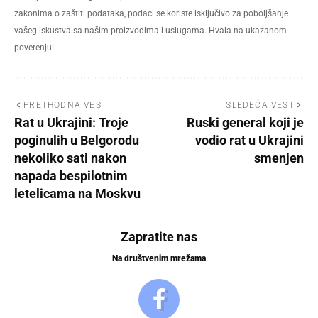
zakonima o zaštiti podataka, podaci se koriste isključivo za poboljšanje
vašeg iskustva sa našim proizvodima i uslugama. Hvala na ukazanom
poverenju!
PRETHODNA VEST
SLEDEĆA VEST
Rat u Ukrajini: Troje
Ruski general koji je
poginulih u Belgorodu
vodio rat u Ukrajini
nekoliko sati nakon
smenjen
napada bespilotnim
letelicama na Moskvu
Zapratite nas
Na društvenim mrežama