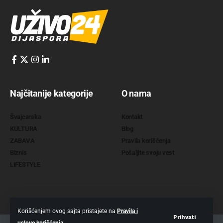
Najčitanije kategorije
O nama
Švajcarska
Kontakt
KULTURA
Blog
ZABAVA
Pravila korišćenja
Biznis
Pošaljite svoju vest
LIFESTYLE
Korišćenjem ovog sajta pristajete na
Pravila i
Prihvati