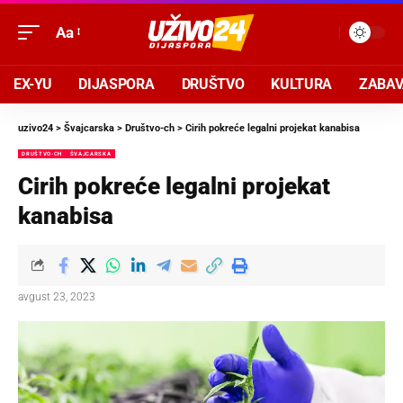
Aa
EX-YU
DIJASPORA
DRUŠTVO
KULTURA
ZABA
uzivo24
>
Švajcarska
>
Društvo-ch
>
Cirih pokreće legalni projekat kanabisa
DRUŠTVO-CH
ŠVAJCARSKA
Cirih pokreće legalni projekat
kanabisa
avgust 23, 2023