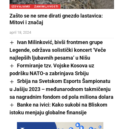
IZDVAJAMO
ZANIMLJIVOSTI
Zašto se ne sme dirati gnezdo lastavica:
Mitovi i značaj
april 18, 2024
Ivan Milinković, bivši frontmen grupe
Legende, održava solistički koncert ‘Veče
najlepših ljubavnih pesama’ u Nišu
Formiranje tzv. Vojske Kosova uz
podršku NATO-a zabrinjava Srbiju
Srbija na Svetskom Esports Šampionatu
u Jašiju 2023 – međunarodnom takmičenju
sa nagradnim fondom od pola miliona dolara
Banke na ivici: Kako sukobi na Bliskom
istoku menjaju globalne finansije