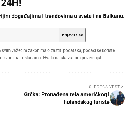
 24H!
vijim događajima I trendovima u svetu i na Balkanu.
a svim važećim zakonima o zaštiti podataka, podaci se koriste
 proizvodima i uslugama. Hvala na ukazanom poverenju!
SLEDEĆA VEST
Grčka: Pronađena tela američkog i
holandskog turiste