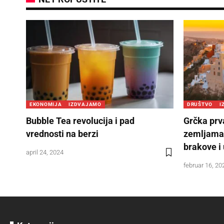
EKONOMIJA
IZDVAJAMO
DRUŠTVO
I
Bubble Tea revolucija i pad
Grčka pr
vrednosti na berzi
zemljama 
brakove i
april 24, 2024
februar 16, 20