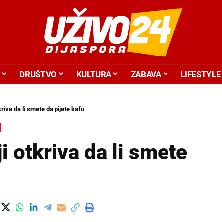
DRUŠTVO
KULTURA
ZABAVA
LIFESTYLE
kriva da li smete da pijete kafu
i otkriva da li smete