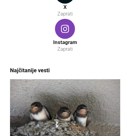
X
Zaprati
Instagram
Zaprati
Najčitanije vesti