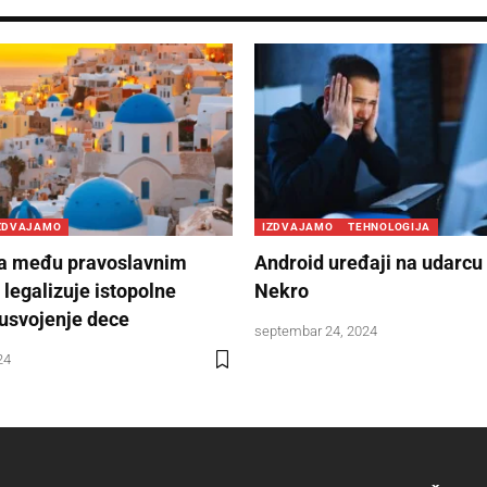
ZDVAJAMO
IZDVAJAMO
TEHNOLOGIJA
va među pravoslavnim
Android uređaji na udarcu
legalizuje istopolne
Nekro
 usvojenje dece
septembar 24, 2024
24