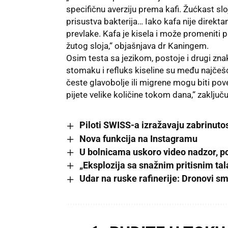
specifičnu averziju prema kafi. Žućkast sloj
prisustva bakterija… Iako kafa nije direkt
prevlake. Kafa je kisela i može promeniti 
žutog sloja,“ objašnjava dr Kaningem.
Osim testa sa jezikom, postoje i drugi zn
stomaku i refluks kiseline su među najčeš
česte glavobolje ili migrene mogu biti 
pijete velike količine tokom dana,“ zaključ
Piloti SWISS-a izražavaju zabrinutos
Nova funkcija na Instagramu
U bolnicama uskoro video nadzor, po
„Eksplozija sa snažnim pritisnim ta
Udar na ruske rafinerije: Dronovi sm