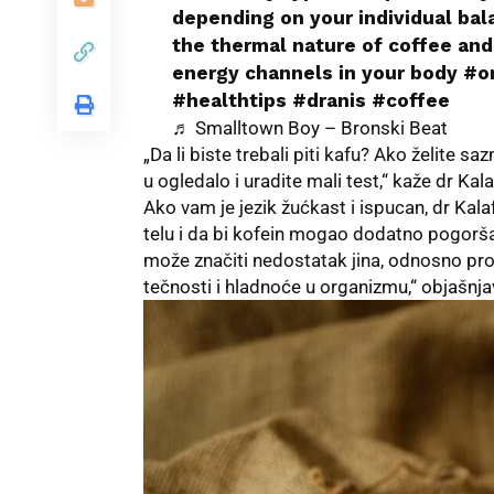
depending on your individual bal
the thermal nature of coffee and
energy channels in your body
#or
#healthtips
#dranis
#coffee
♬ Smalltown Boy – Bronski Beat
„Da li biste trebali piti kafu? Ako želite s
u ogledalo i uradite mali test,“ kaže dr Ka
Ako vam je jezik žućkast i ispucan, dr Kal
telu i da bi kofein mogao dodatno pogoršat
može značiti nedostatak jina, odnosno pr
tečnosti i hladnoće u organizmu,“ objašnja