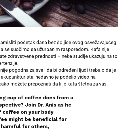
zamisliti početak dana bez šoljice ovog osvežavajućeg
 da se suočimo sa užurbanim rasporedom.
Kafa
nije
znate zdravstvene prednosti – neke studije ukazuju na to
ertenzije.
ije pogodna za sve i da bi određeni ljudi trebalo da je
i akupunkturista, nedavno je podelio video na
ko možete prepoznati da li je kafa štetna za vas.
ng cup of coffee does from a
pective? Join Dr. Anis as he
f coffee on your body
ee might be beneficial for
harmful for others,