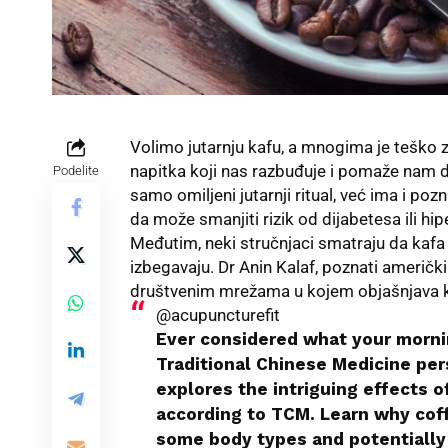
Volimo jutarnju kafu
, a mnogima je teško 
napitka koji nas razbuđuje i pomaže nam
Podelite
samo omiljeni jutarnji ritual, već ima i po
da može smanjiti rizik od dijabetesa ili hip
Međutim, neki stručnjaci smatraju da kafa n
izbegavaju. Dr Anin Kalaf, poznati američk
društvenim mrežama u kojem objašnjava ka
@acupuncturefit
Ever considered what your morni
Traditional Chinese Medicine pers
explores the intriguing effects o
according to TCM. Learn why coff
some body types and potentially 