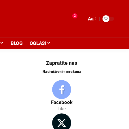
2
Aa
BLOG
OGLASI
Zapratite nas
Na društvenim mrežama
Facebook
Like