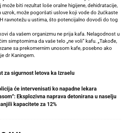
 može biti rezultat loše oralne higijene, dehidratacije,
an uzrok, može pogoršati uslove koji vode do žućkaste
pH ravnotežu u ustima, što potencijalno dovodi do tog
akovi da vašem organizmu ne prija kafa. Nelagodnost u
ćim simptomima da vaše telo „ne voli“ kafu. „Takođe,
povezane sa prekomernim unosom kafe, posebno ako
uje dr Kaningem.
t za sigurnost letova ka Izraelu
licija će intervenisati ko napadne lekara
lasom“: Eksplozivna naprava detonirana u naselju
anjili kapacitete za 12%