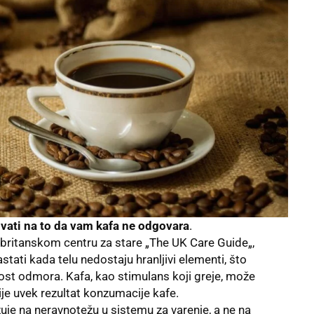
vati na to da vam kafa ne odgovara
.
britanskom centru za stare „
The UK Care Guide
„,
ati kada telu nedostaju hranljivi elementi, što
st odmora. Kafa, kao stimulans koji greje, može
ije uvek rezultat konzumacije kafe.
uje na neravnotežu u sistemu za varenje, a ne na