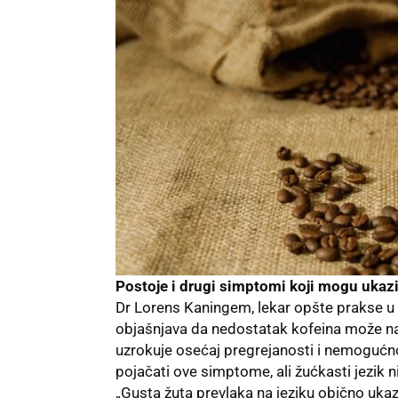
Postoje i drugi simptomi koji mogu ukazi
Dr Lorens Kaningem, lekar opšte prakse u 
objašnjava da nedostatak kofeina može nast
uzrokuje osećaj pregrejanosti i nemogućno
pojačati ove simptome, ali žućkasti jezik n
„Gusta žuta prevlaka na jeziku obično ukaz