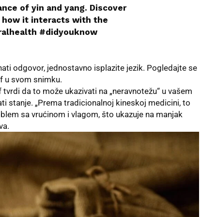
ance of yin and yang. Discover
 how it interacts with the
alhealth
#didyouknow
aznati odgovor, jednostavno isplazite jezik. Pogledajte se
laf u svom snimku.
af tvrdi da to može ukazivati na „neravnotežu“ u vašem
i stanje. „Prema tradicionalnoj kineskoj medicini, to
oblem sa vrućinom i vlagom, što ukazuje na manjak
va.