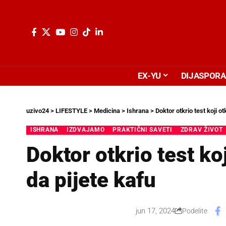
EX-YU
DIJASPORA
uzivo24
>
LIFESTYLE
>
Medicina
>
Ishrana
>
Doktor otkrio test koji ot
ISHRANA
IZDVAJAMO
PRAKTIČNI SAVETI
ZDRAV ŽIVOT
Doktor otkrio test koj
da pijete kafu
jun 17, 2024
Podelite