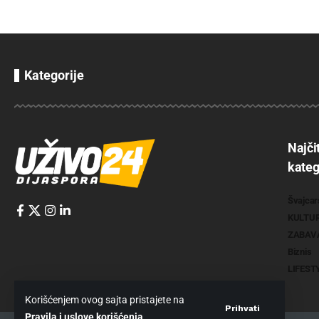
Kategorije
Najči
kateg
Švajcar
KULTU
ZABAV
Biznis
LIFEST
Korišćenjem ovog sajta pristajete na
Prihvati
Pravila i uslove korišćenja