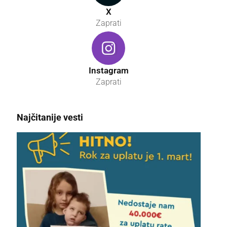
X
Zaprati
Instagram
Zaprati
Najčitanije vesti