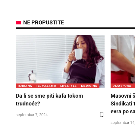
NE PROPUSTITE
ISHRANA
IZDVAJAMO
LIFESTYLE
MEDICINA
DIJASPORA
Da li se sme piti kafa tokom
Masovni š
trudnoće?
Sindikati 
evra po s
septembar 7, 2024
septembar 14