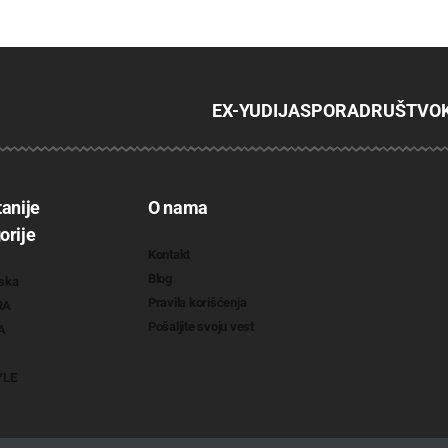
EX-YU
DIJASPORA
DRUŠTVO
tanije
O nama
orije
Kontakt
Blog
ska
Pravila korišćenja
RA
Pošaljite svoju vest
A
YLE