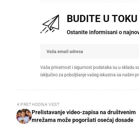
BUDITE U TOKU
Ostanite informisani o najno
Vaša privatnost i sigurnost podataka su u skladu s
isključivo za poboljšanje vašeg iskustva sa našim
PRETHODNA VEST
Prelistavanje video-zapisa na društvenim
mrežama može pogoršati osećaj dosade