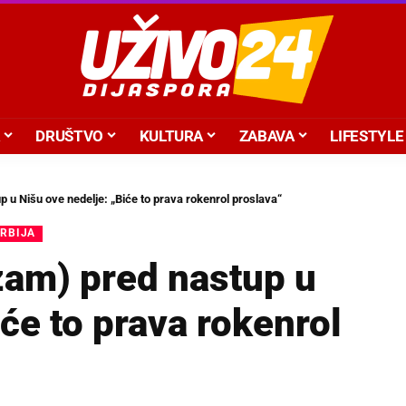
DRUŠTVO
KULTURA
ZABAVA
LIFESTYLE
p u Nišu ove nedelje: „Biće to prava rokenrol proslava“
SRBIJA
azam) pred nastup u
će to prava rokenrol