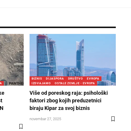
BIZNIS
DIJASPORA
DRUŠTVO
EVROPA
A
IZDVAJAMO
OSTALE ZEMLJE - EVROPA
ke
Više od poreskog raja: psihološki
st
faktori zbog kojih preduzetnici
ON
biraju Kipar za svoj biznis
novembar 27, 2025