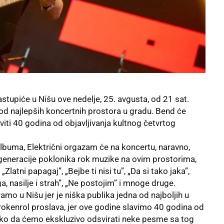
tupiće u Nišu ove nedelje, 25. avgusta, od 21 sat.
 od najlepših koncertnih prostora u gradu. Bend će
ti 40 godina od objavljivanja kultnog četvrtog
uma, Električni orgazam će na koncertu, naravno,
e generacije poklonika rok muzike na ovim prostorima,
Zlatni papagaj”, „Bejbe ti nisi tu”, „Da si tako jaka”,
a, nasilje i strah”, „Ne postojim” i mnoge druge.
amo u Nišu jer je niška publika jedna od najboljih u
 rokenrol proslava, jer ove godine slavimo 40 godina od
tako da ćemo ekskluzivo odsvirati neke pesme sa tog