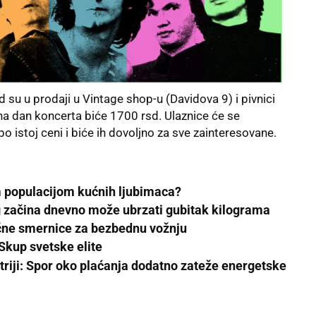
 su u prodaji u Vintage shop-u (Davidova 9) i pivnici
 na dan koncerta biće 1700 rsd. Ulaznice će se
po istoj ceni i biće ih dovoljno za sve zainteresovane.
m populacijom kućnih ljubimaca?
g začina dnevno može ubrzati gubitak kilograma
učne smernice za bezbednu vožnju
Skup svetske elite
triji: Spor oko plaćanja dodatno zateže energetske