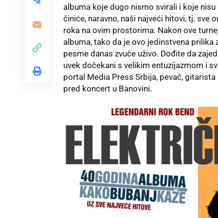
albuma koje dugo nismo svirali i koje nisu
činiće, naravno, naši najveći hitovi, tj. sv
roka na ovim prostorima. Nakon ove turnej
albuma, tako da je ovo jedinstvena prilika 
pesme danas zvuče uživo. Dođite da zajed
uvek dočekani s velikim entuzijazmom i sv
portal
Media Press Srbija
, pevač, gitaris
pred koncert u Banovini.