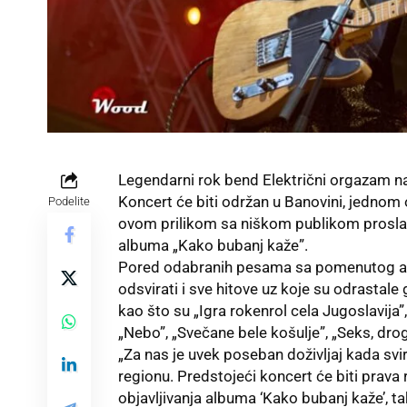
Legendarni rok bend Električni orgazam nas
Koncert će biti održan u Banovini, jednom
Podelite
ovom prilikom sa niškom publikom proslavi
albuma „Kako bubanj kaže”.
Pored odabranih pesama sa pomenutog alb
odsvirati i sve hitove uz koje su odrastal
kao što su „Igra rokenrol cela Jugoslavija”, „
„Nebo”, „Svečane bele košulje”, „Seks, drog
„Za nas je uvek poseban doživljaj kada svir
regionu. Predstojeći koncert će biti prava
objavljivanja albuma ‘Kako bubanj kaže’, 