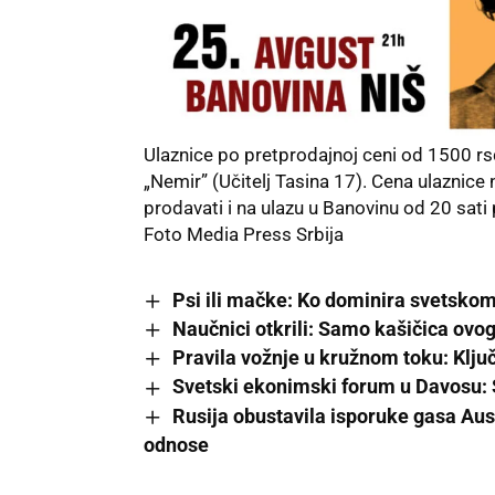
Ulaznice po pretprodajnoj ceni od 1500 rsd
„Nemir” (Učitelj Tasina 17). Cena ulaznice
prodavati i na ulazu u Banovinu od 20 sati 
Foto Media Press Srbija
Psi ili mačke: Ko dominira svetsko
Naučnici otkrili: Samo kašičica ovo
Pravila vožnje u kružnom toku: Klj
Svetski ekonimski forum u Davosu: 
Rusija obustavila isporuke gasa Aus
odnose