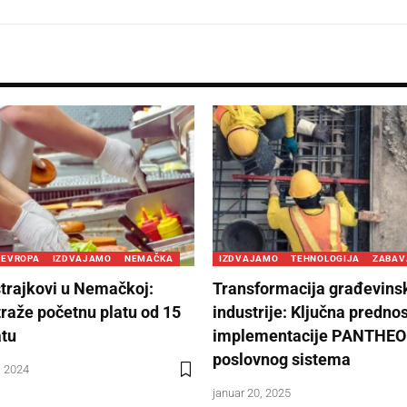
EVROPA
IZDVAJAMO
NEMAČKA
IZDVAJAMO
TEHNOLOGIJA
ZABAV
trajkovi u Nemačkoj:
Transformacija građevins
traže početnu platu od 15
industrije: Ključna predno
atu
implementacije PANTHE
poslovnog sistema
, 2024
januar 20, 2025