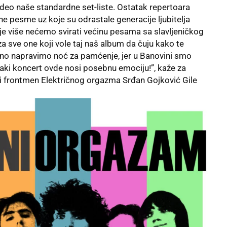
 deo naše standardne set-liste. Ostatak repertoara
e one pesme uz koje su odrastale generacije ljubitelja
e više nećemo svirati većinu pesama sa slavljeničkog
za sve one koji vole taj naš album da čuju kako te
no napravimo noć za pamćenje, jer u Banovini smo
aki koncert ovde nosi posebnu emociju!”, kaže za
ta i frontmen Električnog orgazma Srđan Gojković Gile