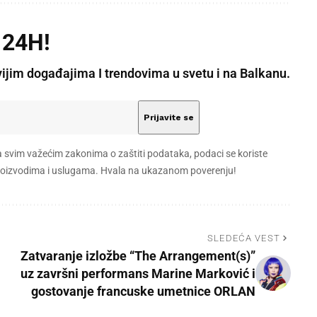
 24H!
vijim događajima I trendovima u svetu i na Balkanu.
a svim važećim zakonima o zaštiti podataka, podaci se koriste
 proizvodima i uslugama. Hvala na ukazanom poverenju!
SLEDEĆA VEST
Zatvaranje izložbe “The Arrangement(s)”
uz završni performans Marine Marković i
gostovanje francuske umetnice ORLAN