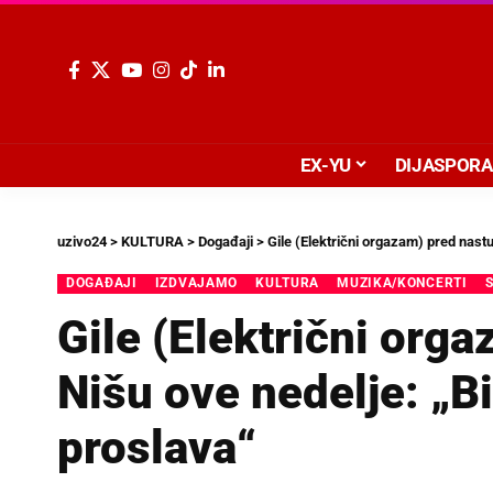
EX-YU
DIJASPORA
uzivo24
>
KULTURA
>
Događaji
>
Gile (Električni orgazam) pred nastu
DOGAĐAJI
IZDVAJAMO
KULTURA
MUZIKA/KONCERTI
Gile (Električni org
Nišu ove nedelje: „Bi
proslava“