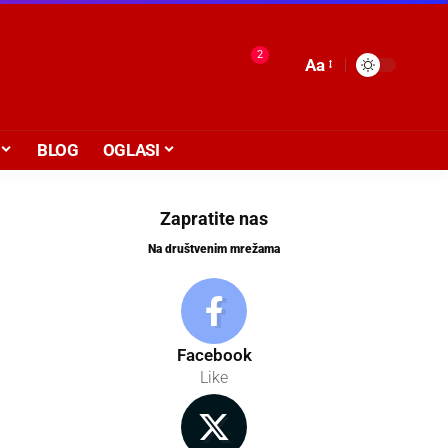
2
Aa
BLOG
OGLASI
Zapratite nas
Na društvenim mrežama
Facebook
Like