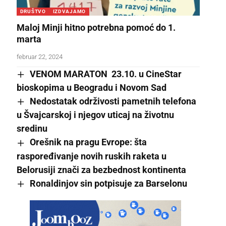
DRUŠTVO
IZDVAJAMO
Maloj Minji hitno potrebna pomoć do 1.
marta
februar 22, 2024
VENOM MARATON 23.10. u CineStar
bioskopima u Beogradu i Novom Sad
Nedostatak održivosti pametnih telefona
u Švajcarskoj i njegov uticaj na životnu
sredinu
Orešnik na pragu Evrope: šta
raspoređivanje novih ruskih raketa u
Belorusiji znači za bezbednost kontinenta
Ronaldinjov sin potpisuje za Barselonu