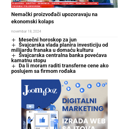
DIJASPORA
DRUŠTVO
EKONOMIJA
EVROPA
IZDVAJAMO
NEMAČKA
POLITIKA
PRIVREDA I POLJOPRIVREDA
Nemački proizvođači upozoravaju na
ekonomski kolaps
novembar 18, 2024
Mesečni horoskop za jun
Švajcarska vlada planira investiciju od
milijardu franaka u domaću kulturu
Švajcarska centralna banka povećava
kamatnu stopu
Da li moram raditi transferne cene ako
poslujem sa firmom rođaka