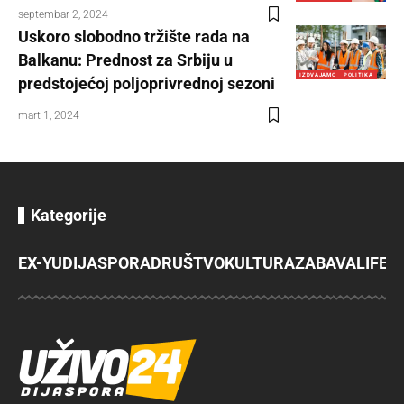
septembar 2, 2024
Uskoro slobodno tržište rada na
Balkanu: Prednost za Srbiju u
IZDVAJAMO
POLITIKA
predstojećoj poljoprivrednoj sezoni
mart 1, 2024
Kategorije
EX-YU
DIJASPORA
DRUŠTVO
KULTURA
ZABAVA
LIFES