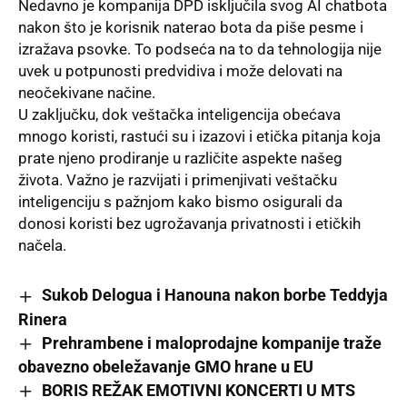
Nedavno je kompanija DPD isključila svog AI chatbota
nakon što je korisnik naterao bota da piše pesme i
izražava psovke. To podseća na to da tehnologija nije
uvek u potpunosti predvidiva i može delovati na
neočekivane načine.
U zaključku, dok veštačka inteligencija obećava
mnogo koristi, rastući su i izazovi i etička pitanja koja
prate njeno prodiranje u različite aspekte našeg
života. Važno je razvijati i primenjivati veštačku
inteligenciju s pažnjom kako bismo osigurali da
donosi koristi bez ugrožavanja privatnosti i etičkih
načela.
Sukob Delogua i Hanouna nakon borbe Teddyja
Rinera
Prehrambene i maloprodajne kompanije traže
obavezno obeležavanje GMO hrane u EU
BORIS REŽAK EMOTIVNI KONCERTI U MTS