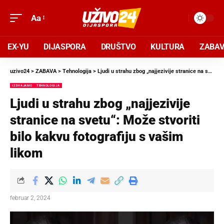
Aa
EX-YU
DIJASPORA
DRUŠTVO
KULTURA
ZABA
uzivo24
>
ZABAVA
>
Tehnologija
>
Ljudi u strahu zbog „najjezivije stranice na svetu“: Može stvoriti bilo kakvu fotografiju s vašim likom
IZDVAJAMO
TEHNOLOGIJA
Ljudi u strahu zbog „najjezivije
stranice na svetu“: Može stvoriti
bilo kakvu fotografiju s vašim
likom
februar 2, 2024