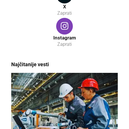
X
Zaprati
Instagram
Zaprati
Najčitanije vesti