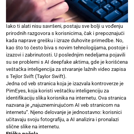
Iako ti alati nisu savršeni, postaju sve bolji u vođenju
prirodnih razgovora s korisnicima, čak i prepoznajući
kada naprave grešku i izraze duhovite primedbe. No,
kao što to često biva s novim tehnologijama, postoje i
izazovi i zabrinutosti. U poslednjim nedeljama pojavili
su se problemi s AI deepfake aktima, gde je korišćena
veštačka inteligencija za stvaranje lažnih video zapisa
s Tejlor Svift (
Taylor Swift
).
Jedna od veb stranica koja je izazvala kontroverze je
PimEyes, koja koristi veštačku inteligenciju za
identifikaciju slika korisnika na internetu. Ova stranica
nazvana je „najuznemirujućom AI veb stranicom na
internetu“. Njeno delovanje je jednostavno: korisnici
učitavaju svoju fotografiju, a AI analizira i pronalazi
slične slike na internetu.
Etička načela