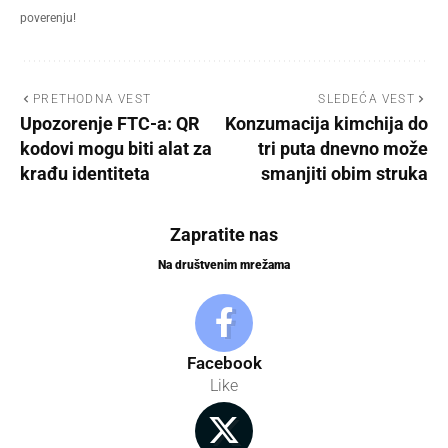
poverenju!
PRETHODNA VEST
SLEDEĆA VEST
Upozorenje FTC-a: QR
Konzumacija kimchija do
kodovi mogu biti alat za
tri puta dnevno može
krađu identiteta
smanjiti obim struka
Zapratite nas
Na društvenim mrežama
Facebook
Like