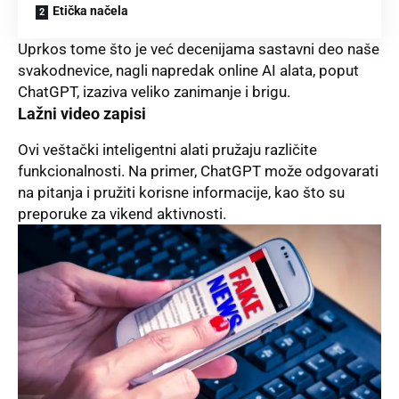
Etička načela
Uprkos tome što je već decenijama sastavni deo naše
svakodnevice, nagli napredak online AI alata, poput
ChatGPT, izaziva veliko zanimanje i brigu.
Lažni video zapisi
Ovi veštački inteligentni alati pružaju različite
funkcionalnosti. Na primer,
ChatGPT
može odgovarati
na pitanja i pružiti korisne informacije, kao što su
preporuke za vikend aktivnosti.