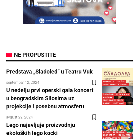
NE PROPUSTITE
Predstava „Sladoled“ u Teatru Vuk
septembar 12, 2024
FILM/TV/POZORIŠTE
IZDVAJAMO
KULTURA
U nedelju prvi operski gala koncert
DOGAĐAJI
IZDVAJAMO
u beogradskim Silosima uz
KULTURA
MUZIKA/KONCERTI
RAZNO
UMETNOST
projekcije i posebnu atmosferu
avgust 22, 2024
Lego najavljuje proizvodnju
ekoloških lego kocki
BIZNIS
EKOLOGIJA
EKONOMIJA
IZDVAJAMO
ZANIMLJIVOSTI