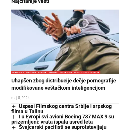
Najčitanije vesti
DIJASPORA
DRUŠTVO
EVROPA
HRONIKA
IZDVAJAMO
OSTALE ZEMLJE - EVROPA
Uhapšen zbog distribucije dečje pornografije
modifikovane veštačkom inteligencijom
maj 5, 2024
Uspesi Filmskog centra Srbije i srpskog
filma u Talinu
I u Evropi svi avioni Boeing 737 MAX 9 su
prizemljeni: vrata ispala usred leta
Švajcarski pacifisti se suprotstavljaju