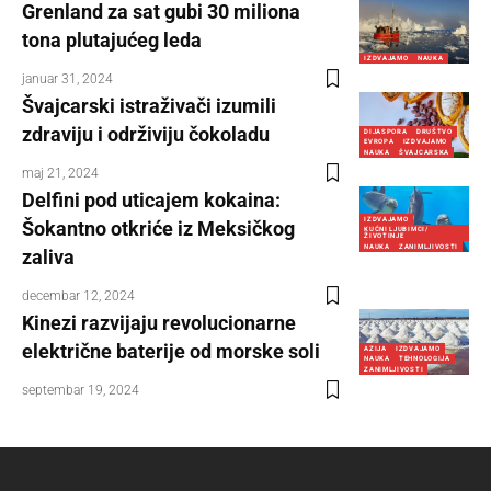
Grenland za sat gubi 30 miliona
tona plutajućeg leda
IZDVAJAMO
NAUKA
januar 31, 2024
Švajcarski istraživači izumili
zdraviju i održiviju čokoladu
DIJASPORA
DRUŠTVO
EVROPA
IZDVAJAMO
NAUKA
ŠVAJCARSKA
maj 21, 2024
Delfini pod uticajem kokaina:
IZDVAJAMO
Šokantno otkriće iz Meksičkog
KUĆNI LJUBIMCI/
ŽIVOTINJE
NAUKA
ZANIMLJIVOSTI
zaliva
decembar 12, 2024
Kinezi razvijaju revolucionarne
električne baterije od morske soli
AZIJA
IZDVAJAMO
NAUKA
TEHNOLOGIJA
ZANIMLJIVOSTI
septembar 19, 2024