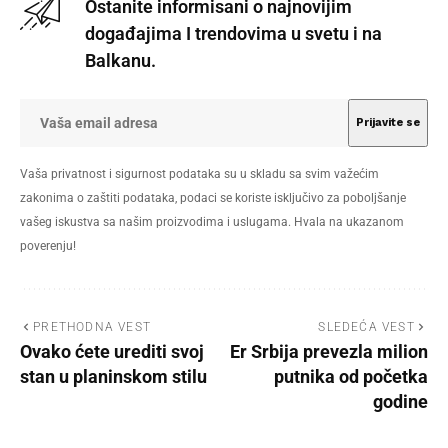
Ostanite informisani o najnovijim
događajima I trendovima u svetu i na
Balkanu.
Vaša privatnost i sigurnost podataka su u skladu sa svim važećim
zakonima o zaštiti podataka, podaci se koriste isključivo za poboljšanje
vašeg iskustva sa našim proizvodima i uslugama. Hvala na ukazanom
poverenju!
PRETHODNA VEST
SLEDEĆA VEST
Ovako ćete urediti svoj
Er Srbija prevezla milion
stan u planinskom stilu
putnika od početka
godine