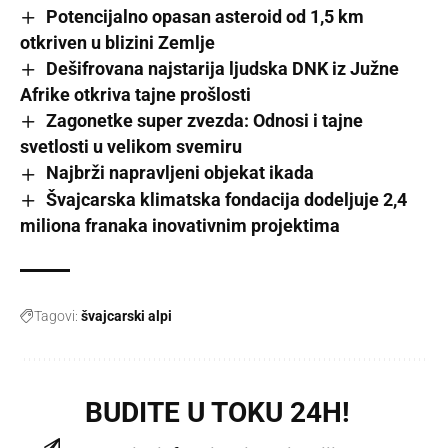
Potencijalno opasan asteroid od 1,5 km
otkriven u blizini Zemlje
Dešifrovana najstarija ljudska DNK iz Južne
Afrike otkriva tajne prošlosti
Zagonetke super zvezda: Odnosi i tajne
svetlosti u velikom svemiru
Najbrži napravljeni objekat ikada
Švajcarska klimatska fondacija dodeljuje 2,4
miliona franaka inovativnim projektima
Tagovi:
švajcarski alpi
BUDITE U TOKU 24H!