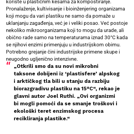
koriste u plastičnim kesama za kompostiranje.
Pronalaženje, kultivisanje i bioinženjering organizama
koji mogu da vari plastiku ne samo da pomaže u
uklanjanju zagađenja, već je i veliki posao. Već postoje
nekoliko mikroorganizama koji to mogu da urade, ali
obično rade samo na temperaturama iznad 30°C kada
se njihovi enzimi primenjuju u industrijskom obimu.
Potrebno grejanje čini industrijske primene skupe i
neugodno ugljenično intenzivne.
„Otkrili smo da su novi mikrobni
taksone dobijeni iz ‘plastisfere’ alpskog
i arktičkog tla bili u stanju da razbiju
biorazgradivu plastiku na 15°C“, rekao je
glavni autor Joel Ruthi. „Ovi organizmi
bi mogli pomoći da se smanje troškovi i
ekološki teret enzimskog procesa
recikliranja plastike.“