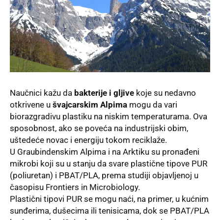
Naučnici kažu da
bakterije i gljive
koje su nedavno
otkrivene u
švajcarskim Alpima
mogu da vari
biorazgradivu plastiku na niskim temperaturama. Ova
sposobnost, ako se poveća na industrijski obim,
uštedeće novac i energiju tokom reciklaže.
U Graubindenskim Alpima i na Arktiku su pronađeni
mikrobi koji su u stanju da svare plastične tipove PUR
(poliuretan) i PBAT/PLA, prema
studiji
objavljenoj u
časopisu Frontiers in Microbiology.
Plastični tipovi PUR se mogu naći, na primer, u kućnim
sunđerima, dušecima ili tenisicama, dok se PBAT/PLA