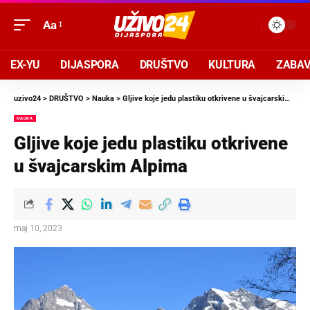
Aa
EX-YU
DIJASPORA
DRUŠTVO
KULTURA
ZABA
uzivo24
>
DRUŠTVO
>
Nauka
>
Gljive koje jedu plastiku otkrivene u švajcarskim Alpima
NAUKA
Gljive koje jedu plastiku otkrivene
u švajcarskim Alpima
maj 10, 2023