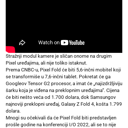
Stražnji modul kamere je sličan onome na drugim
Pixel uređajima, ali nije toliko istaknut.
Prema CNBC-u, Pixel Fold će biti 5,6-inčni mobitel koji
se transformiše u 7,6-inčni tablet. Pokretat će ga
Googleov Tensor G2 procesor, a imat će „najizdržljiviju
šarku koja je viđena na preklopnim uređajima“. Cijena
će biti nešto veća od 1.700 dolara, dok Samsungov
najnoviji preklopni uređaj, Galaxy Z Fold 4, košta 1.799
dolara.
Mnogi su očekivali da će Pixel Fold biti predstavljen
prošle godine na konferenciji I/O 2022, ali se to nije