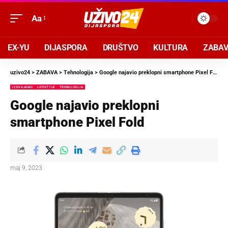
Aa
EX-YU
DIJASPORA
DRUŠTVO
KULTURA
ZABA
uzivo24
>
ZABAVA
>
Tehnologija
>
Google najavio preklopni smartphone Pixel Fold
IZDVAJAMO
LIFESTYLE
TEHNOLOGIJA
Google najavio preklopni
smartphone Pixel Fold
maj 9, 2023