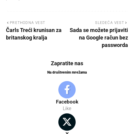
PRETHODNA VEST
SLEDEĆA VEST
Čarls Treći krunisan za
Sada se možete prijaviti
britanskog kralja
na Google račun bez
passworda
Zapratite nas
Na društvenim mrežama
Facebook
Like
X