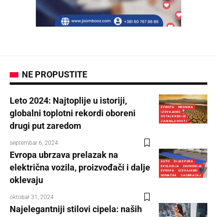
NE PROPUSTITE
Leto 2024: Najtoplije u istoriji,
EVROPA
HRONIKA
globalni toplotni rekordi oboreni
IZDVAJAMO
OSTALE REGIJE
ZANIMLJIVOSTI
drugi put zaredom
septembar 6, 2024
Evropa ubrzava prelazak na
AUTO
DIJASPORA
električna vozila, proizvođači i dalje
EKOLOGIJA
EKONOMIJA
EVROPA
IZDVAJAMO
NEMAČKA
SAOBRAĆAJ
oklevaju
oktobar 31, 2024
Najelegantniji stilovi cipela: naših