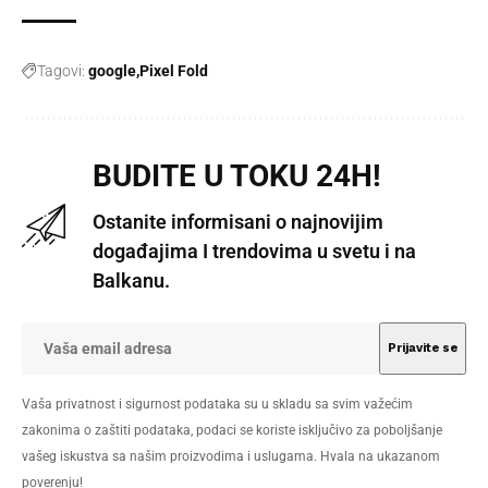
Tagovi:
google
Pixel Fold
BUDITE U TOKU 24H!
Ostanite informisani o najnovijim
događajima I trendovima u svetu i na
Balkanu.
Vaša privatnost i sigurnost podataka su u skladu sa svim važećim
zakonima o zaštiti podataka, podaci se koriste isključivo za poboljšanje
vašeg iskustva sa našim proizvodima i uslugama. Hvala na ukazanom
poverenju!