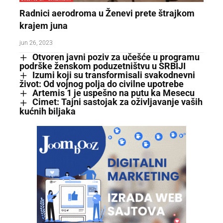
Radnici aerodroma u Ženevi prete štrajkom
krajem juna
jun 26, 2023
Otvoren javni poziv za učešće u programu
podrške ženskom poduzetništvu u SRBIJI
Izumi koji su transformisali svakodnevni
život: Od vojnog polja do civilne upotrebe
Artemis 1 je uspešno na putu ka Mesecu
Cimet: Tajni sastojak za oživljavanje vaših
kućnih biljaka