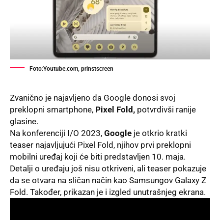
Foto:Youtube.com, prinstscreen
Zvanično je najavljeno da Google donosi svoj
preklopni smartphone,
Pixel Fold,
potvrdivši ranije
glasine.
Na
konferenciji
I/O 2023,
Google
je otkrio kratki
teaser najavljujući Pixel Fold, njihov prvi preklopni
mobilni uređaj koji će biti predstavljen 10. maja.
Detalji o uređaju još nisu otkriveni, ali teaser pokazuje
da se otvara na sličan način kao Samsungov Galaxy Z
Fold. Također, prikazan je i izgled unutrašnjeg ekrana.