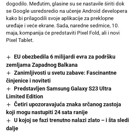
dogodilo. Međutim, glasine su se nastavile širiti dok
se Google usredsredio na učenje Android developera
kako bi prilagodili svoje aplikacije za preklopne
uređaje i veće ekrane. Sada, naredne sedmice, 10.
maja, kompanija će predstaviti Pixel Fold, ali i novi
Pixel Tablet.
EU obezbedila 6 milijardi evra za podršku
zemljama Zapadnog Balkana
Zanimljivosti u svetu zabave: Fascinantne
činjenice i noviteti
Predstavljen Samsung Galaxy S23 Ultra
Limited Edition
Četiri upozoravajuća znaka srčanog zastoja
koji mogu nastupiti 24 sata ranije
U kojoj se fazi trenutno nalazi zlato – i šta sledi
dalje