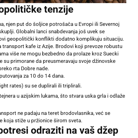
opolitičke tenzije
, njen put do šoljice potrošača u Evropi ili Severnoj
kuplji. Globalni lanci snabdevanja još uvek se
vi geopolitički konflikti dodatno komplikuju situaciju.
transport kafe iz Azije. Brodovi koji prevoze robustu
ukama više ne mogu bezbedno da prolaze kroz Suecki
je su primorane da preusmeravaju svoje džinovske
preko rta Dobre nade.
 putovanja za 10 do 14 dana.
t rates) su se duplirali ili triplirali.
ejnera u azijskim lukama, što stvara uska grla i odlaže
ransport ne padaju na teret brodovlasnika, već se
e koja stiže u pržionice širom sveta.
otresi odraziti na vaš džep