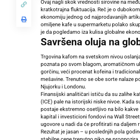
Ovaj nagli skok vrednosti sirovine na među
kratkotrajna fluktuacija. Reč je o duboko
ekonomiju jednog od najprodavanijih artika
omiljene kafe u supermarketu polako skuplj
je da pogledamo iza kulisa globalne ekonom
Savršena oluja na glob
Trgovina kafom na svetskom nivou oslanja 
poznata po svom blagom, aromatičnom ukusu
gorčinu, veći procenat kofeina i tradiciona
mešavine. Trenutno se obe sorte nalaze 
Njujorku i Londonu.
Finansijski analitičari ističu da su zalihe
(ICE) pale na istorijski niske nivoe. Kada su
postaje ekstremno osetljivo na bilo kakve 
kapital i investicioni fondovi na Wall Stree
ugovore u nadi da će profitirati na daljem
Rezultat je jasan – u poslednjih pola godine
stabilne cene trenutno niko ne prognozira.