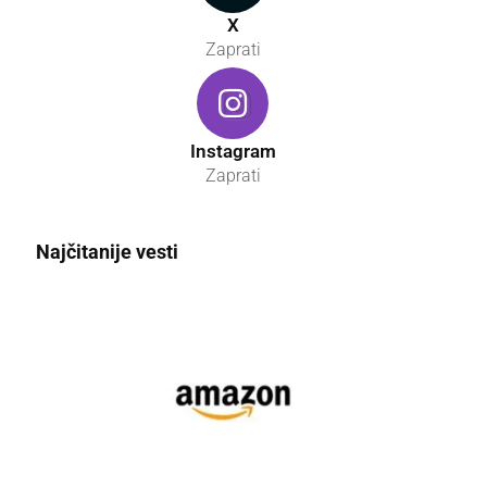
X
Zaprati
Instagram
Zaprati
Najčitanije vesti