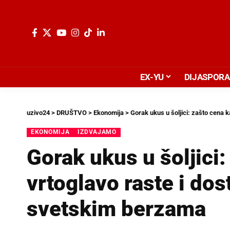
EX-YU
DIJASPORA
uzivo24
>
DRUŠTVO
>
Ekonomija
>
Gorak ukus u šoljici: zašto cena 
EKONOMIJA
IZDVAJAMO
Gorak ukus u šoljici:
vrtoglavo raste i dos
svetskim berzama