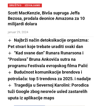
DRUŠTVO
IZDVAJAMO
Scott MacKenzie, Bivša supruga Jeffa
Bezosa, prodala deonice Amazona za 10
milijardi dolara
januar 29, 2024
Najbrži način detoksikacije organizma:
Pet stvari koje trebate uraditi svaki dan
“Kad svane dan” Runara Runarsona i
“Proslava” Bruna Ankovića sutra na
programu Festivala evropskog filma Palić
Budućnost komunikacije brendova i
potrošača: top 5 trendova za 2025. i nadalje
Tragedija u Severnoj Karolini: Porodica
tuži Google zbog nesreće usled zastarelih
uputa iz aplikacije maps