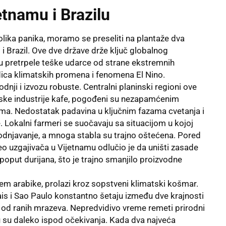
etnamu i Brazilu
olika panika, moramo se preseliti na plantaže dva
i Brazil. Ove dve države drže ključ globalnog
u pretrpele teške udarce od strane ekstremnih
edica klimatskih promena i fenomena El Nino.
odnji i izvozu robuste. Centralni planinski regioni ove
amske industrije kafe, pogođeni su nezapamćenim
a. Nedostatak padavina u ključnim fazama cvetanja i
. Lokalni farmeri se suočavaju sa situacijom u kojoj
dnjavanje, a mnoga stabla su trajno oštećena. Pored
o uzgajivača u Vijetnamu odlučio je da uništi zasade
 poput durijana, što je trajno smanjilo proizvodne
štem arabike, prolazi kroz sopstveni klimatski košmar.
s i Sao Paulo konstantno šetaju između dve krajnosti
i od ranih mrazeva. Nepredvidivo vreme remeti prirodni
u su daleko ispod očekivanja. Kada dva najveća