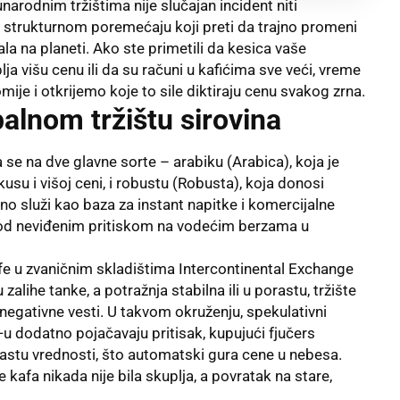
narodnim tržištima nije slučajan incident niti
m strukturnom poremećaju koji preti da trajno promeni
la na planeti. Ako ste primetili da kesica vaše
a višu cenu ili da su računi u kafićima sve veći, vreme
ije i otkrijemo koje to sile diktiraju cenu svakog zrna.
alnom tržištu sirovina
se na dve glavne sorte – arabiku (Arabica), koja je
 i višoj ceni, i robustu (Robusta), koja donosi
lno služi kao baza za instant napitke i komercijalne
pod neviđenim pritiskom na vodećim berzama u
 kafe u zvaničnim skladištima Intercontinental Exchange
 zalihe tanke, a potražnja stabilna ili u porastu, tržište
negativne vesti. U takvom okruženju, spekulativni
t-u dodatno pojačavaju pritisak, kupujući fjučers
 rastu vrednosti, što automatski gura cene u nebesa.
 kafa nikada nije bila skuplja, a povratak na stare,