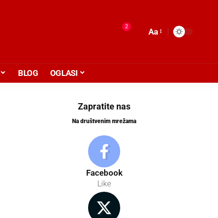
2
Aa
BLOG
OGLASI
Zapratite nas
Na društvenim mrežama
Facebook
Like