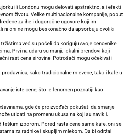
jorku ili Londonu mogu delovati apstraktno, ali efekti
evnom životu. Velike multinacionalne kompanije, poput
dređene zalihe i dugoročne ugovore koji im
li ni oni ne mogu beskonačno da apsorbuju ovoliki
m tržištima već su počeli da koriguju svoje cenovnike
a. Prvi na udaru su manji, lokalni brendovi koji
čni rast cena sirovine. Potrošači mogu očekivati
 prodavnica, kako tradicionalne mlevene, tako i kafe u
anje iste cene, što je fenomen poznatiji kao
šavinama, gde će proizvođači pokušati da smanje
ože uticati na promenu ukusa na koji su navikli.
ed teškim izborom. Pored rasta cene same kafe, oni se
atama za radnike i skupljim mlekom. Da bi održali