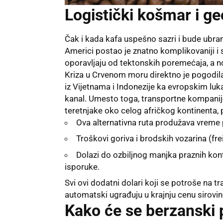
Logistički košmar i ge
Čak i kada kafa uspešno sazri i bude ubrana
Americi postao je znatno komplikovaniji i s
oporavljaju od tektonskih poremećaja, a no
Kriza u Crvenom moru direktno je pogodila 
iz Vijetnama i Indonezije ka evropskim l
kanal. Umesto toga, transportne kompani
teretnjake oko celog afričkog kontinenta, 
Ova alternativna ruta produžava vreme
Troškovi goriva i brodskih vozarina (freigh
Dolazi do ozbiljnog manjka praznih kont
isporuke.
Svi ovi dodatni dolari koji se potroše na t
automatski ugrađuju u krajnju cenu sirovin
Kako će se berzanski p