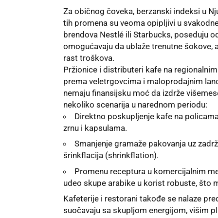
Za običnog čoveka, berzanski indeksi u Nju
tih promena su veoma opipljivi u svakodn
brendova Nestlé ili Starbucks, poseduju o
omogućavaju da ublaže trenutne šokove, a
rast troškova.
Pržionice i distributeri kafe na regionalni
prema veletrgovcima i maloprodajnim lancim
nemaju finansijsku moć da izdrže višemese
nekoliko scenarija u narednom periodu:
Direktno poskupljenje kafe na policama
zrnu i kapsulama.
Smanjenje gramaže pakovanja uz zadržav
šrinkflacija (shrinkflation).
Promenu receptura u komercijalnim me
udeo skupe arabike u korist robuste, što m
Kafeterije i restorani takođe se nalaze pr
suočavaju sa skupljom energijom, višim pl