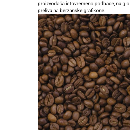
proizvođača istovremeno podbace, na glob
preliva na berzanske grafikone.