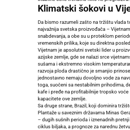
Klimatski šokovi u Vij
Da bismo razumeli zašto na tržištu vlada t
najvažnija svetska proizvođača – Vijetnam 
snabdevanja, a obe su u proteklom period
vremenskih prilika, koje su direktna posl
Vijetnam je apsolutni svetski lider u proizv
azijske zemlje, gde se nalazi srce vijetn
sušama i ekstremno visokim temperaturam
razvoja ploda drastično je smanjio prinose
jednostavno nemaju dovoljno vode za navo
toga, suočeni sa nestabilnim prihodima, de
kafe i pređe na profitabilnije tropsko voće
kapacitete ove zemlje.
Sa druge strane, Brazil, koji dominira trži
Plantaže u saveznim državama Minas Gerai
– dugih sušnih perioda i iznenadnih pretnj
ciklus biljaka, a prognoze za narednu žetv