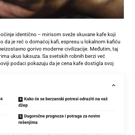
al počinje identično – mirisom sveže skuvane kafe koji
o da je reč o domaćoj kafi, espresu u lokalnom kafiću
 neizostavno gorivo moderne civilizacije. Međutim, taj
rima ukus luksuza. Sa svetskih robnih berzi već
oviji podaci pokazuju da je cena kafe dostigla svoj
na
Kako će se berzanski potresi odraziti na vaš
džep
Dugoročne prognoze i potraga za novim
rešenjima