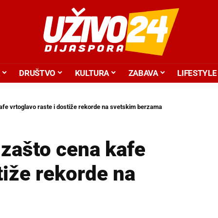
DRUŠTVO
KULTURA
ZABAVA
LIFESTYLE
kafe vrtoglavo raste i dostiže rekorde na svetskim berzama
 zašto cena kafe
tiže rekorde na