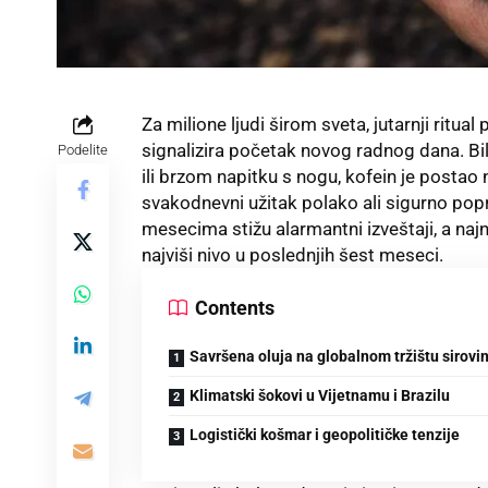
Za milione ljudi širom sveta, jutarnji ritu
signalizira početak novog radnog dana. Bil
Podelite
ili brzom napitku s nogu, kofein je postao
svakodnevni užitak polako ali sigurno pop
mesecima stižu alarmantni izveštaji, a najn
najviši nivo u poslednjih šest meseci.
Contents
Savršena oluja na globalnom tržištu sirovi
Klimatski šokovi u Vijetnamu i Brazilu
Logistički košmar i geopolitičke tenzije