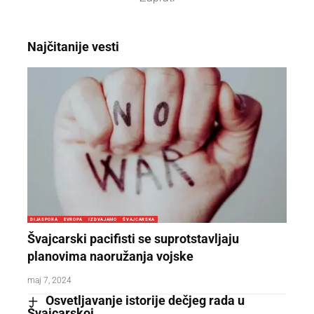
Najčitanije vesti
DIJASPORA
EVROPA
IZDVAJAMO
ŠVAJCARSKA
Švajcarski pacifisti se suprotstavljaju
planovima naoružanja vojske
maj 7, 2024
Osvetljavanje istorije dečjeg rada u
Švajcarskoj