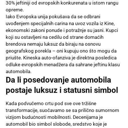
30% jeftiniji od evropskih konkurenata u istom rangu
opreme.
Iako Evropska unija pokušava da se odbrani
uvođenjem specijalnih carina na uvoz vozila iz Kine,
ekonomski zakoni ponude i potražnje su jasni. Kupci
koji su ostavljeni na cedilu od strane domaćih
brendova nemaju luksuz da biraju na osnovu
geografskog porekla – oni kupuju ono što mogu da
priušte. Kineska auto-ofanziva je direktna posledica
odluke evropskih menadžera da sahrane jeftinu klasu
automobila.
Da li posedovanje automobila
postaje luksuz i statusni simbol
Kada podvučemo crtu pod sve ove tržišne
transformacije, suočavamo se sa prilično sumornom
vizijom budućnosti mobilnosti. Decenijama je
automobil bio simbol slobode, sredstvo koje je