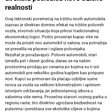
realnosti
Ovaj tektonski poremećaj na tržištu novih automobila
izazvao je direktan domino efekat na tržište polovnih
vozila, stvorivši situaciju koja prkosi tradicionalnoj
ekonomskoj logici. Pošto prosečan kupac više ne
može da priušti nov automobil iz salona, sva potražnja
se preselila na placeve i oglase polovnjaka.
Rezultat je poražavajući. Polovni automobili, stari
između pet i deset godina, danas se na našim
prostorima prodaju po cenama po kojima su ti isti
automobili pre nekoliko godina kupljeni kao potpuno
novi. Kupci su primorani da plaćaju ozbiljne sume
novca za vozila sa velikom kilometražom i upitnom
istorijom održavanja, jer jednostavnog izbora u
salonima više nema. Prosečna starost voznog parka u
regionu raste, što direktno ugrožava bezbednost na
putevima i poništava sve ekološke ciljeve o kojima