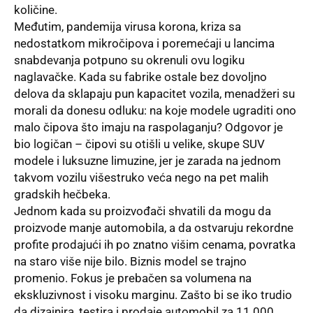
količine.
Međutim, pandemija virusa korona, kriza sa
nedostatkom mikročipova i poremećaji u lancima
snabdevanja potpuno su okrenuli ovu logiku
naglavačke. Kada su fabrike ostale bez dovoljno
delova da sklapaju pun kapacitet vozila, menadžeri su
morali da donesu odluku: na koje modele ugraditi ono
malo čipova što imaju na raspolaganju? Odgovor je
bio logičan – čipovi su otišli u velike, skupe SUV
modele i luksuzne limuzine, jer je zarada na jednom
takvom vozilu višestruko veća nego na pet malih
gradskih hečbeka.
Jednom kada su proizvođači shvatili da mogu da
proizvode manje automobila, a da ostvaruju rekordne
profite prodajući ih po znatno višim cenama, povratka
na staro više nije bilo. Biznis model se trajno
promenio. Fokus je prebačen sa volumena na
ekskluzivnost i visoku marginu. Zašto bi se iko trudio
da dizajnira, testira i prodaje automobil za 11.000