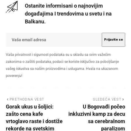
Ostanite informisani o najnovijim
događajima I trendovima u svetu i na
Balkanu.
Vaša privatnost i sigurnost podataka su u skladu sa svim važećim
zakonima o zaštiti podataka, podaci se koriste isključivo za poboljšanje
vašeg iskustva sa našim proizvodima i uslugama. Hvala na ukazanom
poverenju!
PRETHODNA VEST
SLEDEĆA VEST
Gorak ukus u šoljici:
U Bogovađi počeo
zašto cena kafe
inkluzivni kamp za decu
vrtoglavo raste i dostiže
sa cerebralnom
rekorde na svetskim
paralizom