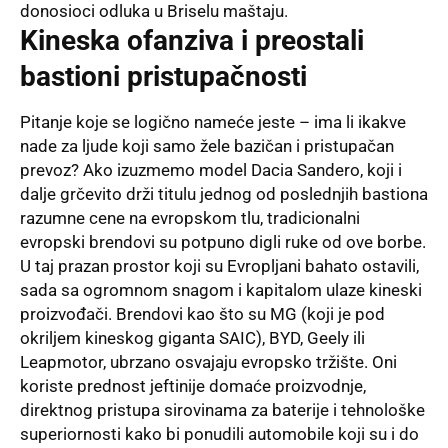
donosioci odluka u Briselu maštaju.
Kineska ofanziva i preostali
bastioni pristupačnosti
Pitanje koje se logično nameće jeste – ima li ikakve
nade za ljude koji samo žele bazičan i pristupačan
prevoz? Ako izuzmemo model Dacia Sandero, koji i
dalje grčevito drži titulu jednog od poslednjih bastiona
razumne cene na evropskom tlu, tradicionalni
evropski brendovi su potpuno digli ruke od ove borbe.
U taj prazan prostor koji su Evropljani bahato ostavili,
sada sa ogromnom snagom i kapitalom ulaze kineski
proizvođači. Brendovi kao što su MG (koji je pod
okriljem kineskog giganta SAIC), BYD, Geely ili
Leapmotor, ubrzano osvajaju evropsko tržište. Oni
koriste prednost jeftinije domaće proizvodnje,
direktnog pristupa sirovinama za baterije i tehnološke
superiornosti kako bi ponudili automobile koji su i do