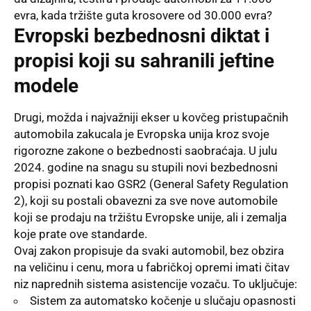
evra, kada tržište guta krosovere od 30.000 evra?
Evropski bezbednosni diktat i
propisi koji su sahranili jeftine
modele
Drugi, možda i najvažniji ekser u kovčeg pristupačnih
automobila zakucala je Evropska unija kroz svoje
rigorozne zakone o bezbednosti saobraćaja. U julu
2024. godine na snagu su stupili novi bezbednosni
propisi poznati kao GSR2 (General Safety Regulation
2), koji su postali obavezni za sve nove automobile
koji se prodaju na tržištu Evropske unije, ali i zemalja
koje prate ove standarde.
Ovaj zakon propisuje da svaki automobil, bez obzira
na veličinu i cenu, mora u fabričkoj opremi imati čitav
niz naprednih sistema asistencije vozaču. To uključuje:
Sistem za automatsko kočenje u slučaju opasnosti