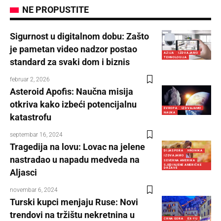
NE PROPUSTITE
Sigurnost u digitalnom dobu: Zašto
je pametan video nadzor postao
AZIJA
IZDVAJAMO
TEHNOLOGIJA
standard za svaki dom i biznis
februar 2, 2026
Asteroid Apofis: Naučna misija
otkriva kako izbeći potencijalnu
EVROPA
IZDVAJAMO
NAUKA
katastrofu
septembar 16, 2024
Tragedija na lovu: Lovac na jelene
DIJASPORA
HRONIKA
IZDVAJAMO
nastradao u napadu medveda na
SEVERNA AMERIKA
SJEDINJENE AMERIČKE
DRŽAVE
Aljasci
novembar 6, 2024
Turski kupci menjaju Ruse: Novi
trendovi na tržištu nekretnina u
CRNA GORA
EX-YU