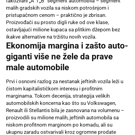
takozvani „A“ i „B“ segment automobila – segment
malih gradskih vozila sa niskom potrošnjom i
pristupačnom cenom – praktično je zbrisan.
Proizvođači su prosto digli ruke od ove klase,
ostavljajući milione kupaca sa plitkim džepom bez
ikakve alternative na tržištu novih vozila.
Ekonomija margina i zašto auto-
giganti više ne žele da prave
male automobile
Prvi i osnovni razlog za nestanak jeftinih vozila leži u
čistom kapitalističkom interesu i profitnim
marginama. Tokom decenija, strategija velikih
automobilskih koncerna kao što su Volkswagen,
Renault ili Stellantis bila je zasnovana na volumenu –
proizvodili su milione malih, jeftinih automobila sa
niskom profitnom marginom po komadu, ali su
ukupnu zaradu ostvarivali kroz ogromne prodate