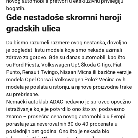
novog automobila pretvori u ekskluzivnu privilegiju
bogatih.
Gde nestadoše skromni heroji
gradskih ulica
Da bismo razumeli razmere ovog nestanka, dovoljno
je pogledati listu modela koje smo nekada uzimali
zdravo za gotovo. Gde su danas automobili kao što
su Ford Fiesta, Volkswagen Up!, Škoda Citigo, Fiat
Punto, Renault Twingo, Nissan Micna ili bazične verzije
modela Opel Corsa i Volkswagen Polo? Većina ovih
modela je poslata u istoriju, a njihove proizvodne trake
su prebrisane.
Nemački autoklub ADAC nedavno je sproveo opsežno
istraživanje koje je potvrdilo ono što svi podsvesno
znamo – prosečna cena novog automobila u Evropi
porasla je za neverovatnih 30 do 40 procenata u
poslednjih pet godina. Ono što je nekada bio