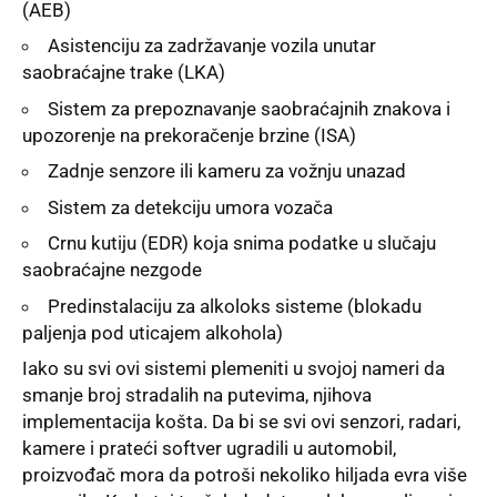
(AEB)
Asistenciju za zadržavanje vozila unutar
saobraćajne trake (LKA)
Sistem za prepoznavanje saobraćajnih znakova i
upozorenje na prekoračenje brzine (ISA)
Zadnje senzore ili kameru za vožnju unazad
Sistem za detekciju umora vozača
Crnu kutiju (EDR) koja snima podatke u slučaju
saobraćajne nezgode
Predinstalaciju za alkoloks sisteme (blokadu
paljenja pod uticajem alkohola)
Iako su svi ovi sistemi plemeniti u svojoj nameri da
smanje broj stradalih na putevima, njihova
implementacija košta. Da bi se svi ovi senzori, radari,
kamere i prateći softver ugradili u automobil,
proizvođač mora da potroši nekoliko hiljada evra više