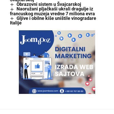
Obrazovni sistem u Švajcarskoj
Naoružani pljačkaši ukrali dragulje iz
francuskog muzeja vredne 7 miliona evra
Gljive i obilne kiše uništile vinogradare
Italije