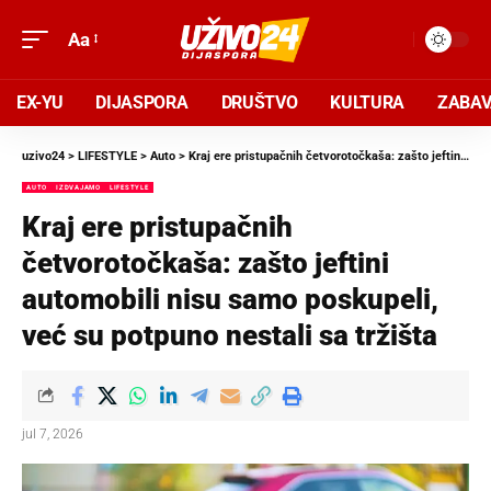
Aa
EX-YU
DIJASPORA
DRUŠTVO
KULTURA
ZABA
uzivo24
>
LIFESTYLE
>
Auto
>
Kraj ere pristupačnih četvorotočkaša: zašto jeftini automobili nisu samo poskupeli, već su potpuno nestali sa tržišta
AUTO
IZDVAJAMO
LIFESTYLE
Kraj ere pristupačnih
četvorotočkaša: zašto jeftini
automobili nisu samo poskupeli,
već su potpuno nestali sa tržišta
jul 7, 2026