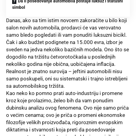
Da li posedovanje automobila postaje luksuz i statusni
simbol
Danas, ako sa tim istim novcem zakoračite u bilo koji
salon novih automobila, prodavci će vas verovatno
samo bledo pogledati ili vam ponuditi luksuzni bicikl.
Čak i ako budžet podignete na 15.000 evra, izbor je
sveden na jedva nekoliko bazičnih modela. Ono što se
dogodilo na tržištu četvorotočkaša u poslednjih
nekoliko godina nije obična, uobičajena inflacija.
Realnost je znatno surovija – jeftini automobili nisu
samo poskupeli, oni su sistematski i trajno istrebljeni
sa automobilskog tržišta.
Kao neko ko pomno prati auto-industriju i promene
kroz koje prolazimo, želeo bih da vam ponudim
dubinsku analizu ovog fenomena. Ovo nije samo priča
o većim cenama; ovo je priča o promeni ekonomske
filozofije velikih proizvođača, rigoroznim evropskim
diktatima i stvarnosti koja preti da posedovanje