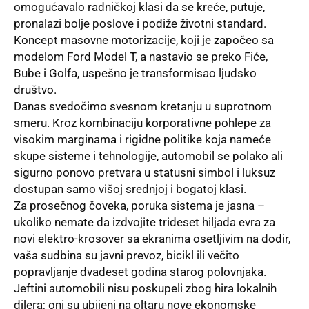
omogućavalo radničkoj klasi da se kreće, putuje,
pronalazi bolje poslove i podiže životni standard.
Koncept masovne motorizacije, koji je započeo sa
modelom Ford Model T, a nastavio se preko Fiće,
Bube i Golfa, uspešno je transformisao ljudsko
društvo.
Danas svedočimo svesnom kretanju u suprotnom
smeru. Kroz kombinaciju korporativne pohlepe za
visokim marginama i rigidne politike koja nameće
skupe sisteme i tehnologije, automobil se polako ali
sigurno ponovo pretvara u statusni simbol i luksuz
dostupan samo višoj srednjoj i bogatoj klasi.
Za prosečnog čoveka, poruka sistema je jasna –
ukoliko nemate da izdvojite trideset hiljada evra za
novi elektro-krosover sa ekranima osetljivim na dodir,
vaša sudbina su javni prevoz, bicikl ili večito
popravljanje dvadeset godina starog polovnjaka.
Jeftini automobili nisu poskupeli zbog hira lokalnih
dilera; oni su ubijeni na oltaru nove ekonomske