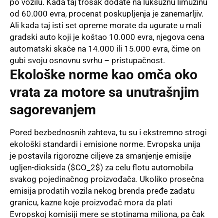
po vozilu. Kada taj trošak dodate na luksuznu limuzinu
od 60.000 evra, procenat poskupljenja je zanemarljiv.
Ali kada taj isti set opreme morate da ugurate u mali
gradski auto koji je koštao 10.000 evra, njegova cena
automatski skače na 14.000 ili 15.000 evra, čime on
gubi svoju osnovnu svrhu – pristupačnost.
Ekološke norme kao omča oko
vrata za motore sa unutrašnjim
sagorevanjem
Pored bezbednosnih zahteva, tu su i ekstremno strogi
ekološki standardi i emisione norme. Evropska unija
je postavila rigorozne ciljeve za smanjenje emisije
ugljen-dioksida ($CO_2$) za celu flotu automobila
svakog pojedinačnog proizvođača. Ukoliko prosečna
emisija prodatih vozila nekog brenda pređe zadatu
granicu, kazne koje proizvođač mora da plati
Evropskoj komisiji mere se stotinama miliona, pa čak