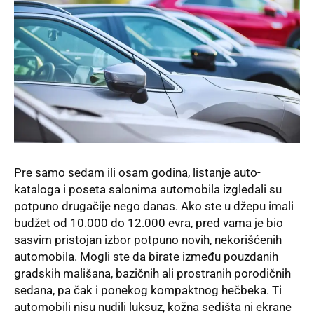
Pre samo sedam ili osam godina, listanje auto-
kataloga i poseta salonima automobila izgledali su
potpuno drugačije nego danas. Ako ste u džepu imali
budžet od 10.000 do 12.000 evra, pred vama je bio
sasvim pristojan izbor potpuno novih, nekorišćenih
automobila. Mogli ste da birate između pouzdanih
gradskih mališana, bazičnih ali prostranih porodičnih
sedana, pa čak i ponekog kompaktnog hečbeka. Ti
automobili nisu nudili luksuz, kožna sedišta ni ekrane