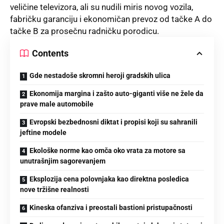
veličine televizora, ali su nudili miris novog vozila,
fabričku garanciju i ekonomičan prevoz od tačke A do
tačke B za prosečnu radničku porodicu.
Contents
Gde nestadoše skromni heroji gradskih ulica
Ekonomija margina i zašto auto-giganti više ne žele da
prave male automobile
Evropski bezbednosni diktat i propisi koji su sahranili
jeftine modele
Ekološke norme kao omča oko vrata za motore sa
unutrašnjim sagorevanjem
Eksplozija cena polovnjaka kao direktna posledica
nove tržišne realnosti
Kineska ofanziva i preostali bastioni pristupačnosti