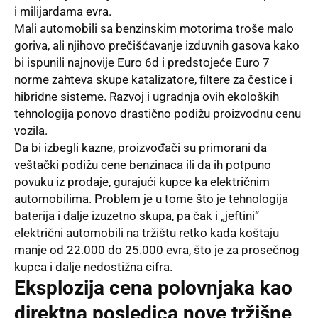
i milijardama evra.
Mali automobili sa benzinskim motorima troše malo
goriva, ali njihovo prečišćavanje izduvnih gasova kako
bi ispunili najnovije Euro 6d i predstojeće Euro 7
norme zahteva skupe katalizatore, filtere za čestice i
hibridne sisteme. Razvoj i ugradnja ovih ekoloških
tehnologija ponovo drastično podižu proizvodnu cenu
vozila.
Da bi izbegli kazne, proizvođači su primorani da
veštački podižu cene benzinaca ili da ih potpuno
povuku iz prodaje, gurajući kupce ka električnim
automobilima. Problem je u tome što je tehnologija
baterija i dalje izuzetno skupa, pa čak i „jeftini“
električni automobili na tržištu retko kada koštaju
manje od 22.000 do 25.000 evra, što je za prosečnog
kupca i dalje nedostižna cifra.
Eksplozija cena polovnjaka kao
direktna posledica nove tržišne