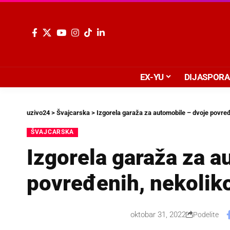
EX-YU
DIJASPORA
uzivo24
>
Švajcarska
>
Izgorela garaža za automobile – dvoje povređ
ŠVAJCARSKA
Izgorela garaža za a
povređenih, nekolik
oktobar 31, 2022
Podelite