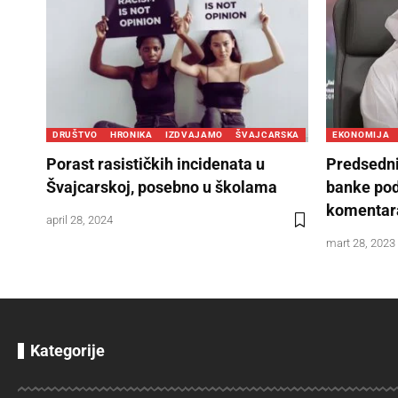
DRUŠTVO
HRONIKA
IZDVAJAMO
ŠVAJCARSKA
EKONOMIJA
Porast rasističkih incidenata u
Predsedni
Švajcarskoj, posebno u školama
banke pod
komentara
april 28, 2024
mart 28, 2023
Kategorije