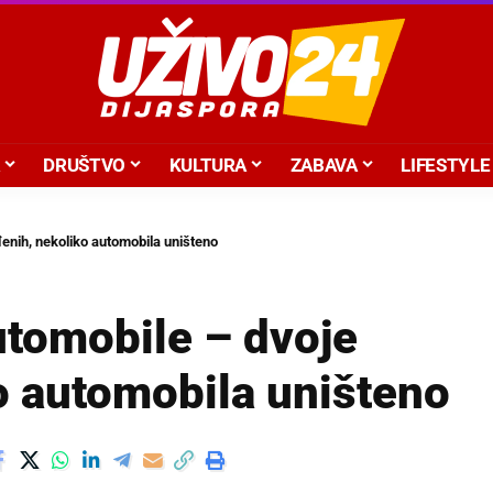
DRUŠTVO
KULTURA
ZABAVA
LIFESTYLE
enih, nekoliko automobila uništeno
utomobile – dvoje
o automobila uništeno