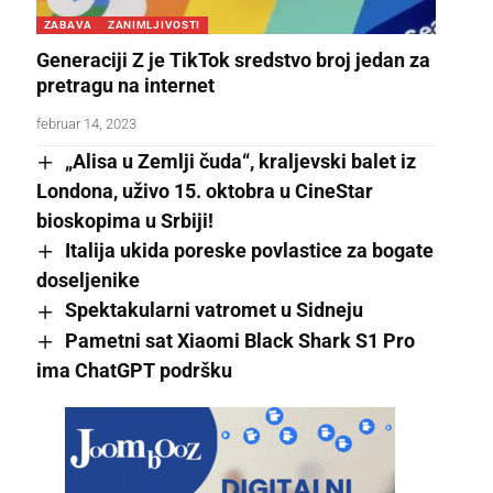
ZABAVA
ZANIMLJIVOSTI
Generaciji Z je TikTok sredstvo broj jedan za
pretragu na internet
februar 14, 2023
„Alisa u Zemlji čuda“, kraljevski balet iz
Londona, uživo 15. oktobra u CineStar
bioskopima u Srbiji!
Italija ukida poreske povlastice za bogate
doseljenike
Spektakularni vatromet u Sidneju
Pametni sat Xiaomi Black Shark S1 Pro
ima ChatGPT podršku