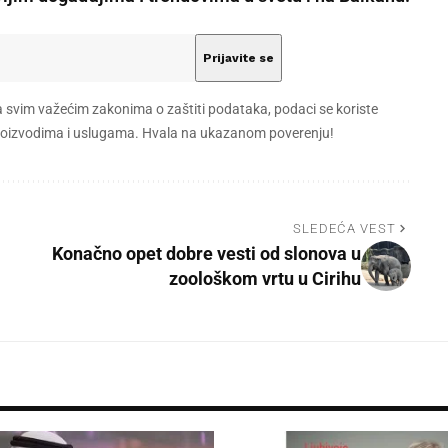
a svim važećim zakonima o zaštiti podataka, podaci se koriste
 proizvodima i uslugama. Hvala na ukazanom poverenju!
SLEDEĆA VEST
Konačno opet dobre vesti od slonova u
zoološkom vrtu u Cirihu