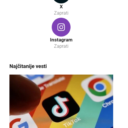
X
Zaprati
Instagram
Zaprati
Najčitanije vesti