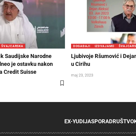
ŠVAJCARSKA
DOGAĐAJI
IZDVAJAMO
ŠVAJCAR
k Saudijske Narodne
Ljubivoje Ršumović i Deja
neo je ostavku nakon
u Cirihu
 Credit Suisse
maj 23, 2023
EX-YU
DIJASPORA
DRUŠTVO