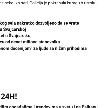
 nekoliko sati. Policija je pokrenula
istragu
o uzroku
og sela nakratko dozvoljeno da se vrate
 u Švajcarskoj
l u Švajcarskoj
cu od devet miliona stanovnika
ljenom decenijom“ za ljude sa nižim prihodima
 24H!
vijim događajima I trendovima u svetu i na Balkanu.