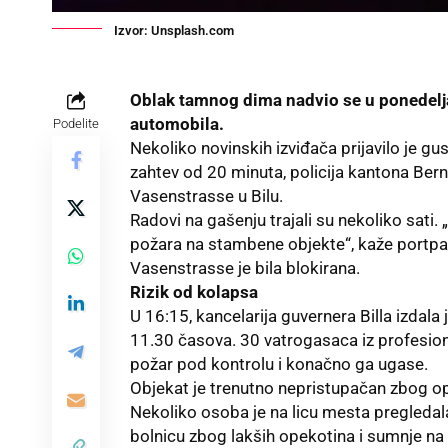
Izvor: Unsplash.com
Oblak tamnog dima nadvio se u ponedelja
automobila.
Podelite
Nekoliko novinskih izviđača prijavilo je g
zahtev od 20 minuta, policija kantona Bern 
Vasenstrasse u Bilu.
Radovi na gašenju trajali su nekoliko sati.
požara na stambene objekte“, kaže portpar
Vasenstrasse je bila blokirana.
Rizik od kolapsa
U 16:15, kancelarija guvernera Billa izdala
11.30 časova. 30 vatrogasaca iz profesion
požar pod kontrolu i konačno ga ugase.
Objekat je trenutno nepristupačan zbog op
Nekoliko osoba je na licu mesta pregleda
bolnicu zbog lakših opekotina i sumnje na