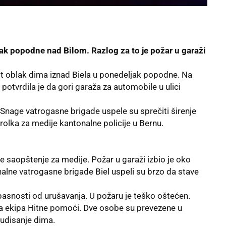
k popodne nad Bilom. Razlog za to je požar u garaži
ust oblak dima iznad Biela u ponedeljak popodne. Na
potvrdila je da gori garaža za automobile u ulici
 „Snage vatrogasne brigade uspele su sprečiti širenje
olka za medije kantonalne policije u Bernu.
 je saopštenje za medije. Požar u garaži izbio je oko
alne vatrogasne brigade Biel uspeli su brzo da stave
asnosti od urušavanja. U požaru je teško oštećen.
la ekipa Hitne pomoći. Dve osobe su prevezene u
 udisanje dima.