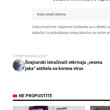
Vaša privatnost i sigurnost podataka su u skladu s
isključivo za poboljšanje vašeg iskustva sa našim
PRETHODNA VEST
Švajcarski istraživači otkrivaju „veoma
jaka“ antitela na korona virus
NE PROPUSTITE