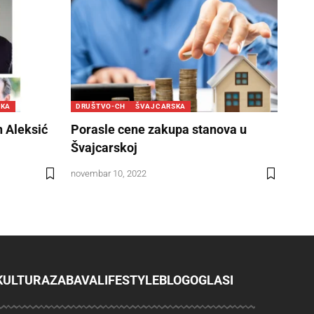
SKA
DRUŠTVO-CH
ŠVAJCARSKA
n Aleksić
Porasle cene zakupa stanova u
Švajcarskoj
novembar 10, 2022
KULTURA
ZABAVA
LIFESTYLE
BLOG
OGLASI