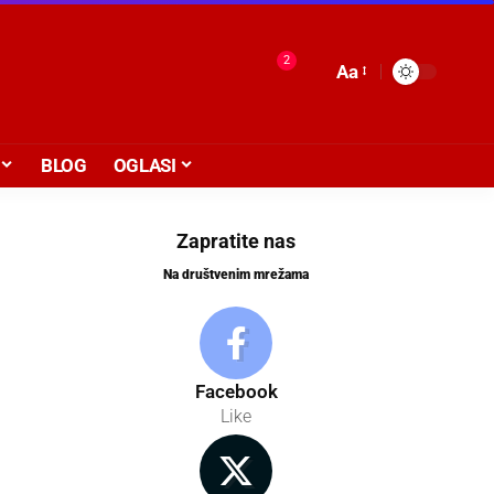
2
Aa
BLOG
OGLASI
Zapratite nas
Na društvenim mrežama
Facebook
Like