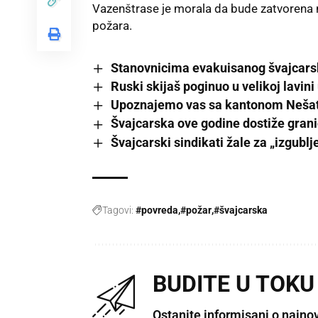
Vazenštrase je morala da bude zatvorena na
požara.
Stanovnicima evakuisanog švajcarsk
Ruski skijaš poginuo u velikoj lavini
Upoznajemo vas sa kantonom Nešate
Švajcarska ove godine dostiže grani
Švajcarski sindikati žale za „izgub
Tagovi:
#povreda
#požar
#švajcarska
BUDITE U TOKU
Ostanite informisani o najno