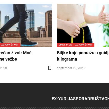
ZDRAV ŽIVOT
LIFESTYLE
ZDRAV ŽIVOT
rećan život: Moć
Biljke koje pomažu u gubl
ne vežbe
kilograma
 2023
septembar 12, 2023
EX-YU
DIJASPORA
DRUŠTVO