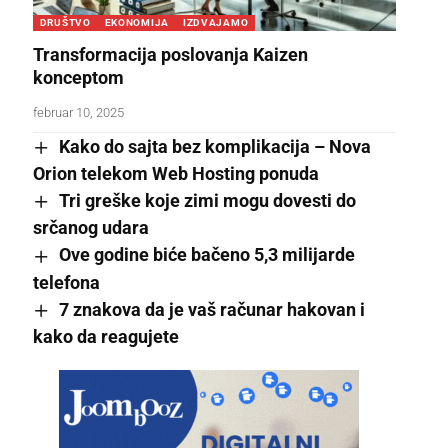
DRUŠTVO
EKONOMIJA
IZDVAJAMO
Transformacija poslovanja Kaizen
konceptom
februar 10, 2025
Kako do sajta bez komplikacija – Nova
Orion telekom Web Hosting ponuda
Tri greške koje zimi mogu dovesti do
srčanog udara
Ove godine biće bačeno 5,3 milijarde
telefona
7 znakova da je vaš računar hakovan i
kako da reagujete