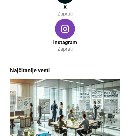
X
Zaprati
Instagram
Zaprati
Najčitanije vesti