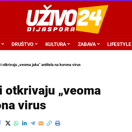
DRUŠTVO
KULTURA
ZABAVA
LIFESTYLE
i otkrivaju „veoma jaka“ antitela na korona virus
či otkrivaju „veoma
ona virus