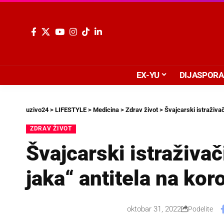
EX-YU
DIJASPORA
uzivo24
>
LIFESTYLE
>
Medicina
>
Zdrav život
>
Švajcarski istraživač
ZDRAV ŽIVOT
Švajcarski istraživa
jaka“ antitela na kor
oktobar 31, 2022
Podelite