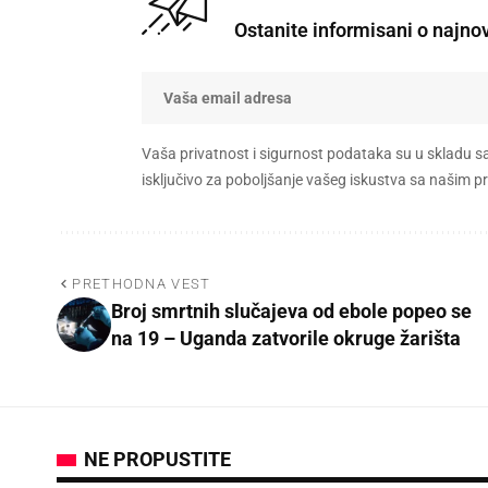
Ostanite informisani o najno
Vaša privatnost i sigurnost podataka su u skladu s
isključivo za poboljšanje vašeg iskustva sa našim
PRETHODNA VEST
Broj smrtnih slučajeva od ebole popeo se
na 19 – Uganda zatvorile okruge žarišta
NE PROPUSTITE