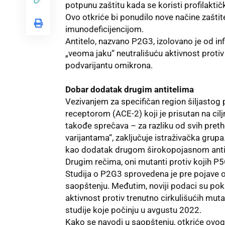
potpunu zaštitu kada se koristi profilakti
Ovo otkriće bi ponudilo nove načine zaštite
imunodeficijencijom.
Antitelo, nazvano P2G3, izolovano je od in
„veoma jaku“ neutrališuću aktivnost protiv s
podvarijantu omikrona.
Dobar dodatak drugim antitelima
Vezivanjem za specifičan region šiljastog p
receptorom (ACE-2) koji je prisutan na ciljn
takođe sprečava – za razliku od svih pret
varijantama“, zaključuje istraživačka grup
kao dodatak drugom širokopojasnom antitel
Drugim rečima, oni mutanti protiv kojih P
Studija o P2G3 sprovedena je pre pojave om
saopštenju. Međutim, noviji podaci su poka
aktivnost protiv trenutno cirkulišućih muta
studije koje počinju u avgustu 2022.
Kako se navodi u saopštenju, otkriće ovog 