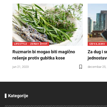
LIFESTYLE
ZDRAV ŽIVOT
IZDVAJAMO
Ruzmarin bi mogao biti magično
Za dug i s
rešenje protiv gubitka kose
jednostav
jun 21, 2023
decembar 25,
Kategorije