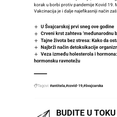
korak u borbi protiv pandemije Kovid 19. 
Vakcinacija je i dalje najefikasniji način
zaš
U Švajcarskoj prvi sneg ove godine
Crveni krst zahteva ‘međunarodnu 
Tajne života bez stresa: Kako da o
Najbrži način detoksikacije organizm
Veza između holesterola i hormona: 
hormonsku ravnotežu
Tagovi:
#antitela
#covid-19
#švajcarska
BUDITE U TOKU