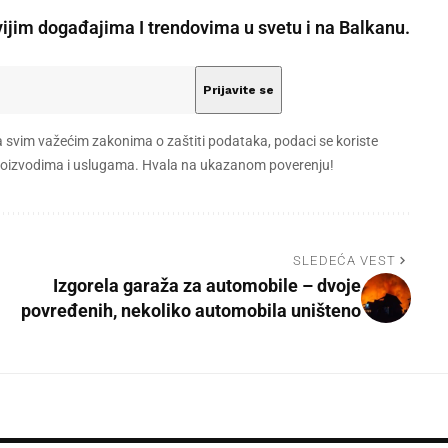
vijim događajima I trendovima u svetu i na Balkanu.
a svim važećim zakonima o zaštiti podataka, podaci se koriste
 proizvodima i uslugama. Hvala na ukazanom poverenju!
SLEDEĆA VEST
Izgorela garaža za automobile – dvoje
povređenih, nekoliko automobila uništeno