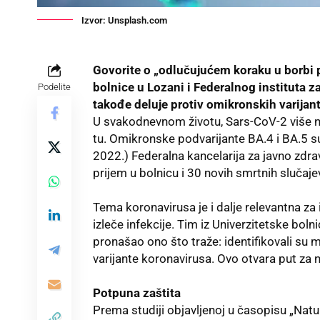
Izvor: Unsplash.com
Govorite o „odlučujućem koraku u borbi p
bolnice u Lozani i Federalnog instituta za
Podelite
takođe deluje protiv omikronskih varijant
U svakodnevnom životu, Sars-CoV-2 više ne
tu. Omikronske podvarijante BA.4 i BA.5 su
2022.) Federalna kancelarija za javno zdra
prijem u bolnicu i 30 novih smrtnih slučaj
Tema koronavirusa je i dalje relevantna za i
izleče infekcije. Tim iz Univerzitetske bol
pronašao ono što traže: identifikovali su
varijante koronavirusa. Ovo otvara put za 
Potpuna zaštita
Prema studiji objavljenoj u časopisu „Nat