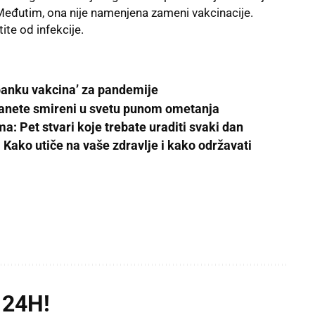
Međutim, ona nije namenjena zameni vakcinacije.
tite
od infekcije.
banku vakcina’ za pandemije
stanete smireni u svetu punom ometanja
a: Pet stvari koje trebate uraditi svaki dan
Kako utiče na vaše zdravlje i kako održavati
 24H!