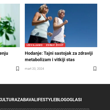
IZDVAJAMO
ZDRAV ŽIVOT
jenju
Hodanje: Tajni sastojak za zdraviji
metabolizam i vitkiji stas
mart 20, 2024
KULTURA
ZABAVA
LIFESTYLE
BLOG
OGLASI