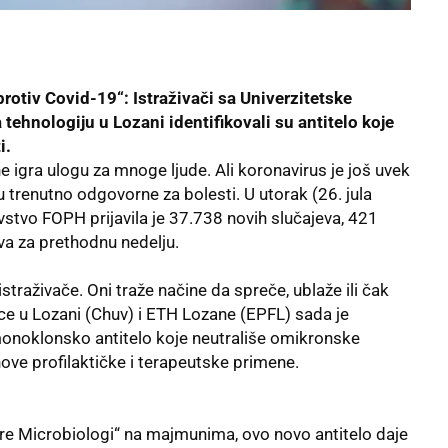
rotiv Covid-19“: Istraživači sa Univerzitetske
 tehnologiju u Lozani identifikovali su antitelo koje
i.
 igra ulogu za mnoge ljude. Ali koronavirus je još uvek
 trenutno odgovorne za bolesti. U utorak (26. jula
vstvo FOPH prijavila je 37.738 novih slučajeva, 421
eva za prethodnu nedelju.
straživače. Oni traže načine da spreče, ublaže ili čak
nice u Lozani (Chuv) i ETH Lozane (EPFL) sada je
 monoklonsko antitelo koje neutrališe omikronske
nove profilaktičke i terapeutske primene.
ure Microbiologi“ na majmunima, ovo novo antitelo daje