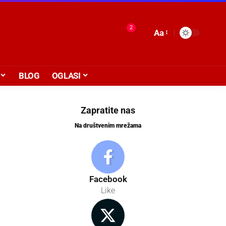
2
Aa
BLOG
OGLASI
Zapratite nas
Na društvenim mrežama
Facebook
Like