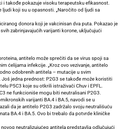
čki i takođe pokazuje visoku terapeutsku efikasnost.
 ljudi koji su u opasnosti. „Naročito od ljudi sa
ficiranog donora koji je vakcinisan dva puta. Pokazao je
vih zabrinjavajućih varijanti korone, uključujući
roteina, antitelo može sprečiti da se virus spoji sa
im ćelijama infekcije. „Kroz ovo vezivanje, antitelo
hodno odobrenih antitela – mutacije u svim
a. Još jedna prednost: P2G3 se takođe može koristiti
u P5C3 koje su otkrili istraživači Chuv i EPFL.
5C3 ne funkcioniše mogu biti neutralisani P2G3.
ikronskih varijanti BA.4 i BA.5, navodi se u
zali da je antitelo P2G3 zadržalo svoju neutrališuću
nata BA.4 i BA.5. Ovo bi trebalo da potvrde kliničke
novog neutralizujućeg antitela predstavlja odlučujući