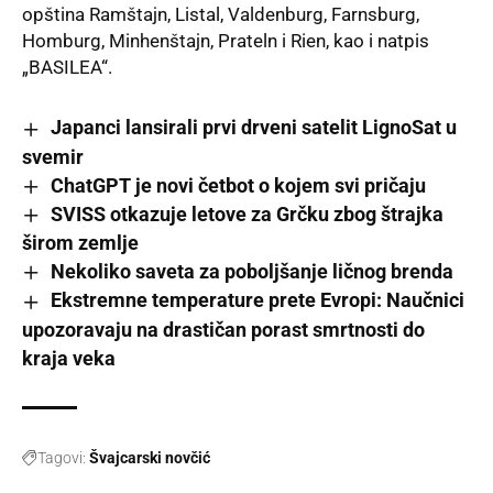
opština Ramštajn, Listal, Valdenburg, Farnsburg,
Homburg, Minhenštajn, Prateln i Rien, kao i natpis
„BASILEA“.
Japanci lansirali prvi drveni satelit LignoSat u
svemir
ChatGPT je novi četbot o kojem svi pričaju
SVISS otkazuje letove za Grčku zbog štrajka
širom zemlje
Nekoliko saveta za poboljšanje ličnog brenda
Ekstremne temperature prete Evropi: Naučnici
upozoravaju na drastičan porast smrtnosti do
kraja veka
Tagovi:
Švajcarski novčić