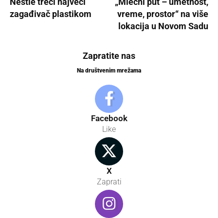
Nestle treći najveći
„Mlečni put – umetnost,
zagađivač plastikom
vreme, prostor“ na više
lokacija u Novom Sadu
Zapratite nas
Na društvenim mrežama
Facebook
Like
X
Zaprati