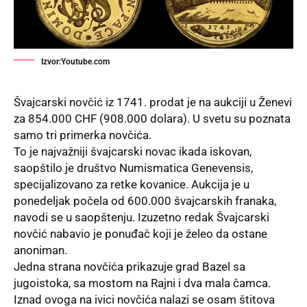
Izvor:Youtube.com
Švajcarski novčić iz 1741. prodat je na aukciji u
Ženevi
za 854.000 CHF (908.000 dolara). U svetu su poznata
samo tri primerka novčića.
To je najvažniji švajcarski novac ikada iskovan,
saopštilo je društvo Numismatica Genevensis,
specijalizovano za retke kovanice. Aukcija je u
ponedeljak počela od 600.000 švajcarskih franaka,
navodi se u saopštenju. Izuzetno redak Švajcarski
novčić nabavio je ponuđač koji je želeo da ostane
anoniman.
Jedna strana novčića prikazuje grad
Bazel
sa
jugoistoka, sa mostom na Rajni i dva mala čamca.
Iznad ovoga na ivici novčića nalazi se osam štitova