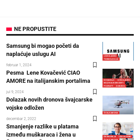
NE PROPUSTITE
Samsung bi mogao početi da
naplaćuje uslugu AI
IZDVAJAMO
TEHNOLOGIJA
februar 1, 2024
Pesma Lene Kovačević CIAO
AMORE na italijanskim portalima
DOGAĐAJI
IZDVAJAMO
MUZIKA/KONCERTI
POZNATI
ZABAVA
jul 9, 2024
Dolazak novih dronova švajcarske
vojske odložen
ŠVAJCARSKA
decembar 2, 2022
Smanjenje razlike u platama
između muškaraca i žena u
EKONOMIJA
IZDVAJAMO
ŠVAJCARSKA