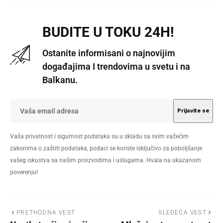
BUDITE U TOKU 24H!
Ostanite informisani o najnovijim
događajima I trendovima u svetu i na
Balkanu.
Vaša privatnost i sigurnost podataka su u skladu sa svim važećim
zakonima o zaštiti podataka, podaci se koriste isključivo za poboljšanje
vašeg iskustva sa našim proizvodima i uslugama. Hvala na ukazanom
poverenju!
PRETHODNA VEST
SLEDEĆA VEST