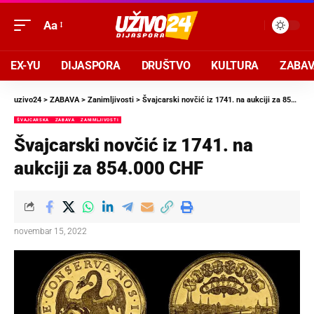
Aa
EX-YU
DIJASPORA
DRUŠTVO
KULTURA
ZABA
uzivo24
>
ZABAVA
>
Zanimljivosti
>
Švajcarski novčić iz 1741. na aukciji za 854.000 CHF
ŠVAJCARSKA
ZABAVA
ZANIMLJIVOSTI
Švajcarski novčić iz 1741. na
aukciji za 854.000 CHF
novembar 15, 2022