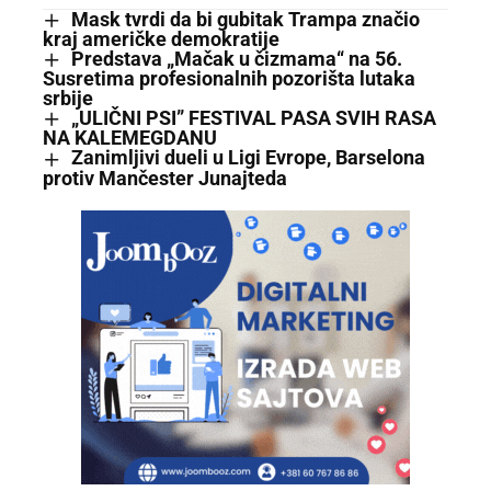
Mask tvrdi da bi gubitak Trampa značio
kraj američke demokratije
Predstava „Mačak u čizmama“ na 56.
Susretima profesionalnih pozorišta lutaka
srbije
„ULIČNI PSI” FESTIVAL PASA SVIH RASA
NA KALEMEGDANU
Zanimljivi dueli u Ligi Evrope, Barselona
protiv Mančester Junajteda