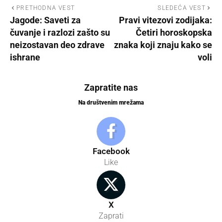
PRETHODNA VEST
SLEDEĆA VEST
Jagode: Saveti za
Pravi vitezovi zodijaka:
čuvanje i razlozi zašto su
Četiri horoskopska
neizostavan deo zdrave
znaka koji znaju kako se
ishrane
voli
Zapratite nas
Na društvenim mrežama
Facebook
Like
X
Zaprati