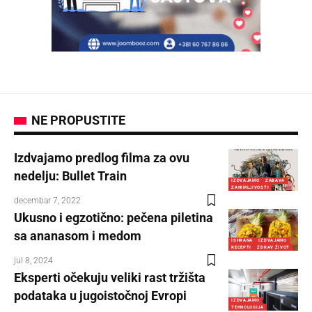
NE PROPUSTITE
Izdvajamo predlog filma za ovu
nedelju: Bullet Train
IZDVAJAMO
ZABAVA
ZANIMLJIVOSTI
decembar 7, 2022
Ukusno i egzotično: pečena piletina
sa ananasom i medom
ISHRANA
IZDVAJAMO
RECEPTI
ZDRAV ŽIVOT
jul 8, 2024
Eksperti očekuju veliki rast tržišta
podataka u jugoistočnoj Evropi
IZDVAJAMO
TEHNOLOGIJA