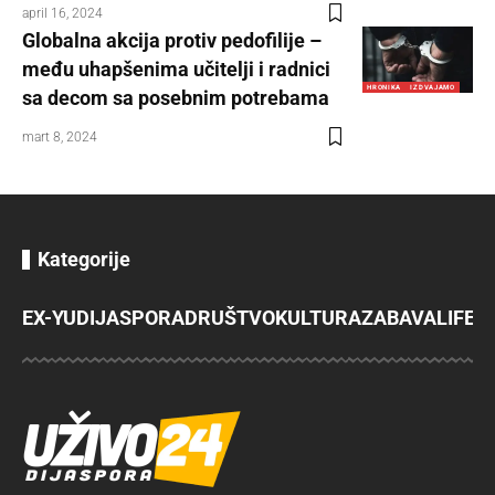
april 16, 2024
Globalna akcija protiv pedofilije –
među uhapšenima učitelji i radnici
HRONIKA
IZDVAJAMO
sa decom sa posebnim potrebama
mart 8, 2024
Kategorije
EX-YU
DIJASPORA
DRUŠTVO
KULTURA
ZABAVA
LIFES