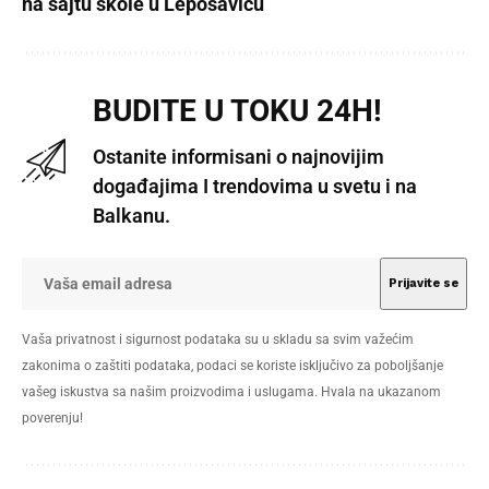
na sajtu škole u Leposaviću
BUDITE U TOKU 24H!
Ostanite informisani o najnovijim
događajima I trendovima u svetu i na
Balkanu.
Vaša privatnost i sigurnost podataka su u skladu sa svim važećim
zakonima o zaštiti podataka, podaci se koriste isključivo za poboljšanje
vašeg iskustva sa našim proizvodima i uslugama. Hvala na ukazanom
poverenju!