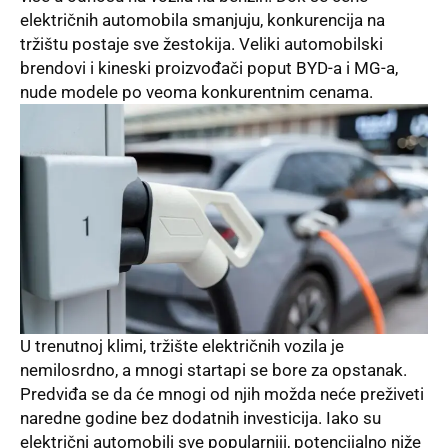
električnih automobila smanjuju, konkurencija na
tržištu postaje sve žestokija. Veliki automobilski
brendovi i kineski proizvođači poput BYD-a i MG-a,
nude modele po veoma konkurentnim cenama.
U trenutnoj klimi, tržište električnih vozila je
nemilosrdno, a mnogi startapi se bore za opstanak.
Predviđa se da će mnogi od njih možda neće preživeti
naredne godine bez dodatnih investicija. Iako su
električni automobili sve popularniji, potencijalno niže