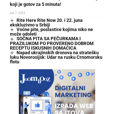
koji je gotov za 5 minuta!
jun 7, 2023
Rite Here Rite Now 20. i 22. juna
ekskluzivno u Srbiji
Vоćne pite, poslastice kojima niko ne
može odoleti
SOČNA PITA SA PEČURKAMA I
PRAZILUKOM PO PROVERENO DOBROM
RECEPTU ISKUSNIH DOMAĆICA
Napad ukrajinskih dronova na stratešku
luku Novorosijsk: Udar na rusku Crnomorsku
flotu