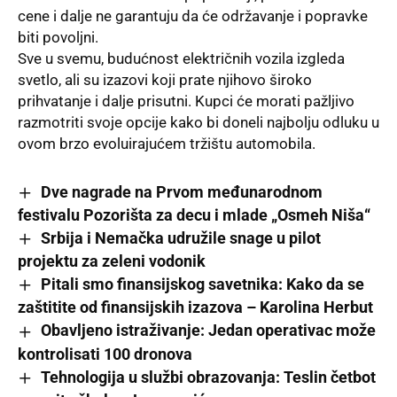
cene i dalje ne garantuju da će održavanje i popravke
biti povoljni.
Sve u svemu, budućnost električnih vozila izgleda
svetlo, ali su izazovi koji prate njihovo široko
prihvatanje i dalje prisutni. Kupci će morati pažljivo
razmotriti svoje opcije kako bi doneli najbolju odluku u
ovom brzo evoluirajućem tržištu automobila.
Dve nagrade na Prvom međunarodnom
festivalu Pozorišta za decu i mlade „Osmeh Niša“
Srbija i Nemačka udružile snage u pilot
projektu za zeleni vodonik
Pitali smo finansijskog savetnika: Kako da se
zaštitite od finansijskih izazova – Karolina Herbut
Obavljeno istraživanje: Jedan operativac može
kontrolisati 100 dronova
Tehnologija u službi obrazovanja: Teslin četbot