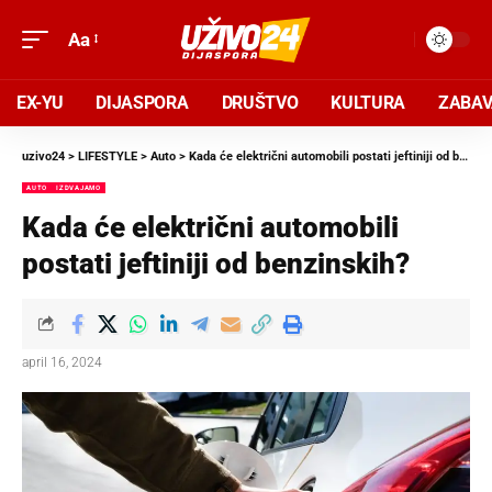
Aa
EX-YU
DIJASPORA
DRUŠTVO
KULTURA
ZABA
uzivo24
>
LIFESTYLE
>
Auto
>
Kada će električni automobili postati jeftiniji od benzinskih?
AUTO
IZDVAJAMO
Kada će električni automobili
postati jeftiniji od benzinskih?
april 16, 2024