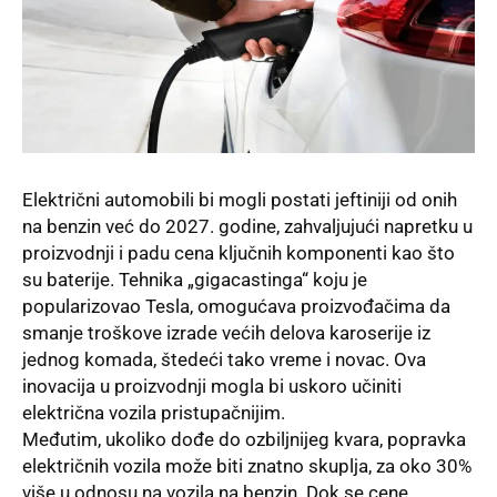
Električni automobili bi mogli postati jeftiniji od onih
na benzin već do 2027. godine, zahvaljujući napretku u
proizvodnji i padu cena ključnih komponenti kao što
su baterije. Tehnika „gigacastinga“ koju je
popularizovao Tesla, omogućava proizvođačima da
smanje troškove izrade većih delova karoserije iz
jednog komada, štedeći tako vreme i novac. Ova
inovacija u proizvodnji mogla bi uskoro učiniti
električna vozila pristupačnijim.
Međutim, ukoliko dođe do ozbiljnijeg kvara, popravka
električnih vozila može biti znatno skuplja, za oko 30%
više u odnosu na vozila na benzin. Dok se cene