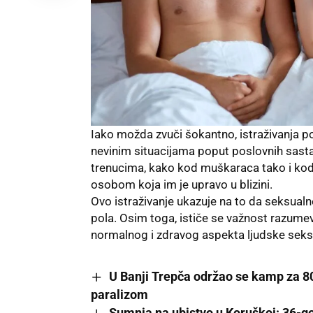
Iako možda zvuči šokantno, istraživanja p
nevinim situacijama poput poslovnih sasta
trenucima, kako kod muškaraca tako i kod
osobom koja im je upravo u blizini.
Ovo istraživanje ukazuje na to da seksualn
pola. Osim toga, ističe se važnost razumeva
normalnog i zdravog aspekta ljudske seks
U Banji Trepča održao se kamp za 8
paralizom
Sumnja na ubistvo u Koruškoj: 36-go