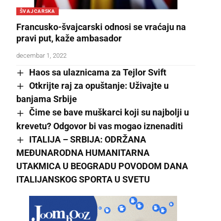
ŠVAJCARSKA
Francusko-švajcarski odnosi se vraćaju na
pravi put, kaže ambasador
decembar 1, 2022
Haos sa ulaznicama za Tejlor Svift
Otkrijte raj za opuštanje: Uživajte u
banjama Srbije
Čime se bave muškarci koji su najbolji u
krevetu? Odgovor bi vas mogao iznenaditi
ITALIJA – SRBIJA: ODRŽANA
MEĐUNARODNA HUMANITARNA
UTAKMICA U BEOGRADU POVODOM DANA
ITALIJANSKOG SPORTA U SVETU