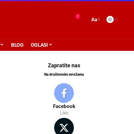
2
Aa
BLOG
OGLASI
Zapratite nas
Na društvenim mrežama
Facebook
Like