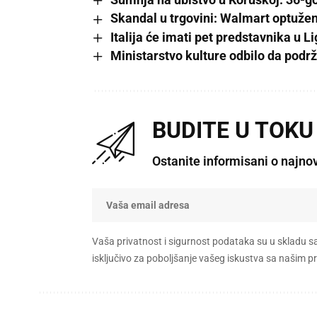
Skandal u trgovini: Walmart optuž
Italija će imati pet predstavnika u 
Ministarstvo kulture odbilo da pod
BUDITE U TOKU
Ostanite informisani o najno
Vaša privatnost i sigurnost podataka su u skladu s
isključivo za poboljšanje vašeg iskustva sa našim