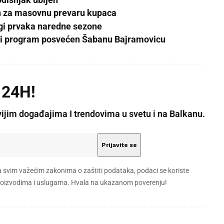
en za masovnu prevaru kupaca
Ligi prvaka naredne sezone
rži program posvećen Šabanu Bajramovicu
 24H!
vijim događajima I trendovima u svetu i na Balkanu.
a svim važećim zakonima o zaštiti podataka, podaci se koriste
 proizvodima i uslugama. Hvala na ukazanom poverenju!