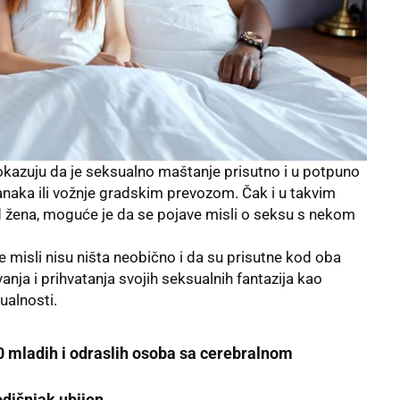
okazuju da je seksualno maštanje prisutno i u potpuno
naka ili vožnje gradskim prevozom. Čak i u takvim
 žena, moguće je da se pojave misli o seksu s nekom
e misli nisu ništa neobično i da su prisutne kod oba
nja i prihvatanja svojih seksualnih fantazija kao
ualnosti.
0 mladih i odraslih osoba sa cerebralnom
dišnjak ubijen