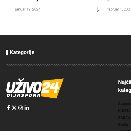
januar 19, 2024
februar 1, 202
Kategorije
Najči
kateg
Švajcar
KULTU
ZABAV
Biznis