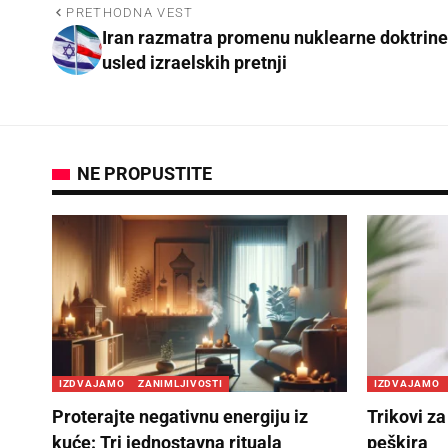
PRETHODNA VEST
Iran razmatra promenu nuklearne doktrine
usled izraelskih pretnji
NE PROPUSTITE
IZDVAJAMO
ZANIMLJIVOSTI
IZDVAJAMO
Proterajte negativnu energiju iz
Trikovi za
kuće: Tri jednostavna rituala
peškira