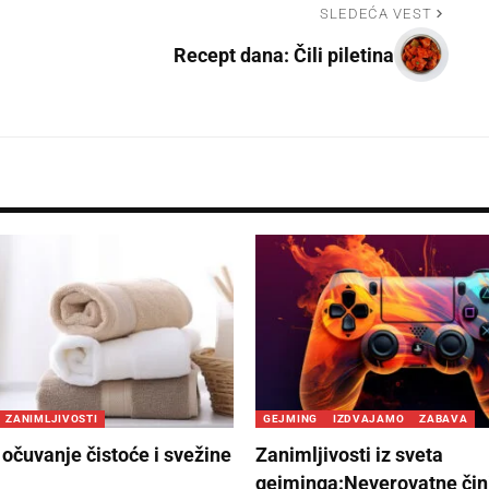
SLEDEĆA VEST
Recept dana: Čili piletina
ZANIMLJIVOSTI
GEJMING
IZDVAJAMO
ZABAVA
 očuvanje čistoće i svežine
Zanimljivosti iz sveta
gejminga:Neverovatne činj