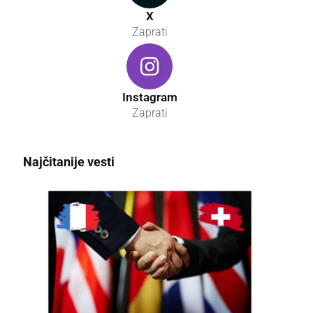
X
Zaprati
Instagram
Zaprati
Najčitanije vesti