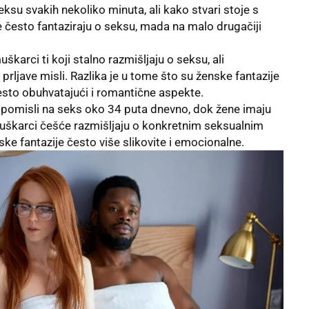
ksu svakih nekoliko minuta, ali kako stvari stoje s
e često fantaziraju o seksu, mada na malo drugačiji
karci ti koji stalno razmišljaju o seksu, ali
e prljave misli. Razlika je u tome što su ženske fantazije
često obuhvatajući i romantične aspekte.
pomisli na seks oko 34 puta dnevno, dok žene imaju
uškarci češće razmišljaju o konkretnim seksualnim
e fantazije često više slikovite i emocionalne.