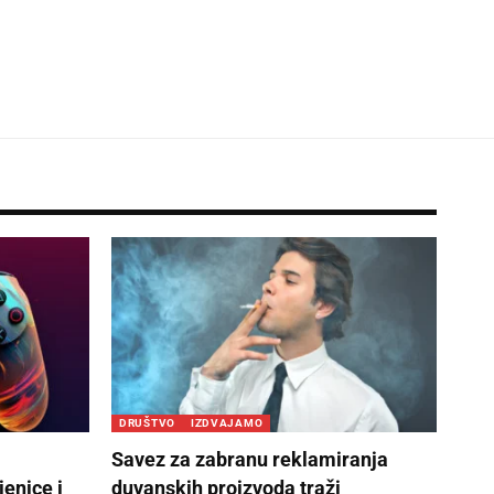
DRUŠTVO
IZDVAJAMO
Savez za zabranu reklamiranja
enice i
duvanskih proizvoda traži