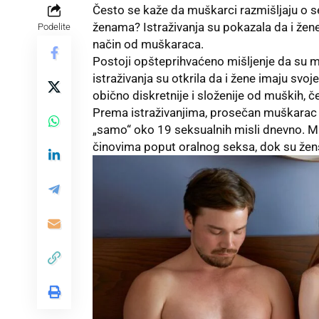
Često se kaže da muškarci razmišljaju o se
ženama? Istraživanja su pokazala da i žen
Podelite
način od muškaraca.
Postoji opšteprihvaćeno mišljenje da su muš
istraživanja su otkrila da i žene imaju svoj
obično diskretnije i složenije od muških, 
Prema istraživanjima, prosečan muškarac 
„samo“ oko 19 seksualnih misli dnevno. M
činovima poput oralnog seksa, dok su žensk