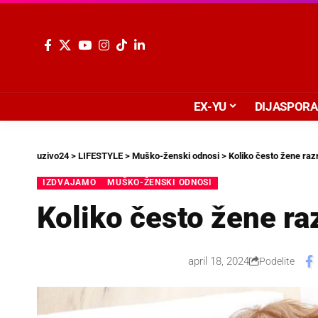
EX-YU
DIJASPORA
uzivo24
>
LIFESTYLE
>
Muško-ženski odnosi
>
Koliko često žene raz
IZDVAJAMO
MUŠKO-ŽENSKI ODNOSI
Koliko često žene ra
april 18, 2024
Podelite