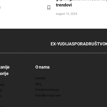
trendovi
4
avgust 10, 2024
EX-YU
DIJASPORA
DRUŠTVO
tanije
O nama
orije
Kontakt
Blog
ska
Pravila korišćenja
RA
Pošaljite svoju vest
A