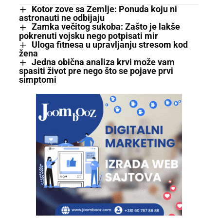
Kotor zove sa Zemlje: Ponuda koju ni
astronauti ne odbijaju
Zamka večitog sukoba: Zašto je lakše
pokrenuti vojsku nego potpisati mir
Uloga fitnesa u upravljanju stresom kod
žena
Jedna obična analiza krvi može vam
spasiti život pre nego što se pojave prvi
simptomi