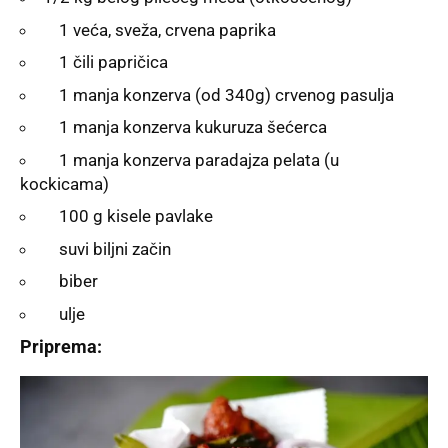
1 veća, sveža, crvena paprika
1 čili papričica
1 manja konzerva (od 340g) crvenog pasulja
1 manja konzerva kukuruza šećerca
1 manja konzerva paradajza pelata (u
kockicama)
100 g kisele pavlake
suvi biljni začin
biber
ulje
Priprema: