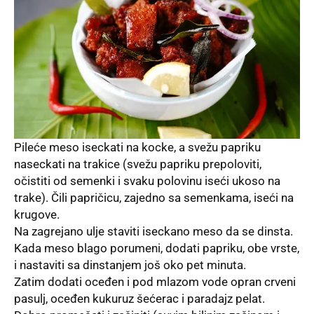
Pileće meso iseckati na kocke, a svežu papriku
naseckati na trakice (svežu papriku prepoloviti,
očistiti od semenki i svaku polovinu iseći ukoso na
trake).
Čili
papričicu, zajedno sa semenkama, iseći na
krugove.
Na zagrejano ulje staviti iseckano meso da se dinsta.
Kada meso blago porumeni, dodati papriku, obe vrste,
i nastaviti sa dinstanjem još oko pet minuta.
Zatim dodati oceđen i pod mlazom vode opran crveni
pasulj, oceđen kukuruz šećerac i
paradajz
pelat.