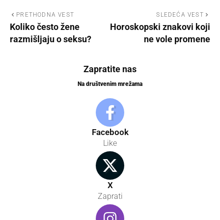
PRETHODNA VEST
SLEDEĆA VEST
Koliko često žene
Horoskopski znakovi koji
razmišljaju o seksu?
ne vole promene
Zapratite nas
Na društvenim mrežama
Facebook
Like
X
Zaprati