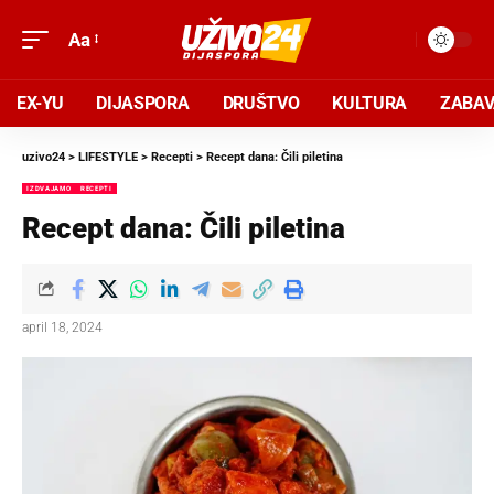
Aa
EX-YU
DIJASPORA
DRUŠTVO
KULTURA
ZABA
uzivo24
>
LIFESTYLE
>
Recepti
>
Recept dana: Čili piletina
IZDVAJAMO
RECEPTI
Recept dana: Čili piletina
april 18, 2024