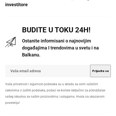
investitore
BUDITE U TOKU 24H!
Ostanite informisani o najnovijim
događajima I trendovima u svetu i na
Balkanu.
Vaša privatnost i sigurnost podataka su u skladu sa svim važećim
zakonima o zaštiti podataka, podaci se koriste isključivo za poboljšanje
vašeg iskustva sa našim proizvodima i uslugama. Hvala na ukazanom
poverenju!