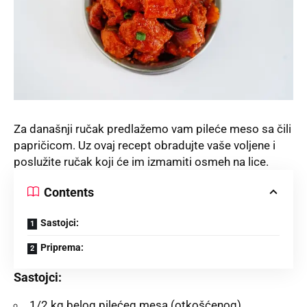
Za današnji ručak predlažemo vam pileće meso sa čili
papričicom. Uz ovaj recept obradujte vaše voljene i
poslužite ručak koji će im izmamiti osmeh na lice.
Contents
Sastojci:
Priprema:
Sastojci:
1/2 kg belog pilećeg mesa (otkošćenog)