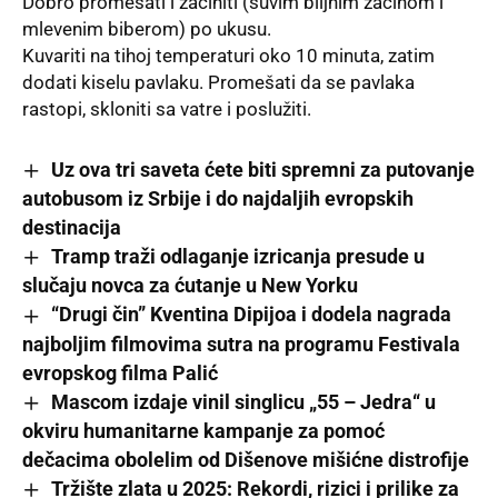
Dobro promešati i začiniti (suvim biljnim začinom i
mlevenim biberom) po ukusu.
Kuvariti na tihoj temperaturi oko 10 minuta, zatim
dodati kiselu pavlaku. Promešati da se pavlaka
rastopi, skloniti sa vatre i poslužiti.
Uz ova tri saveta ćete biti spremni za putovanje
autobusom iz Srbije i do najdaljih evropskih
destinacija
Tramp traži odlaganje izricanja presude u
slučaju novca za ćutanje u New Yorku
“Drugi čin” Kventina Dipijoa i dodela nagrada
najboljim filmovima sutra na programu Festivala
evropskog filma Palić
Mascom izdaje vinil singlicu „55 – Jedrа“ u
okviru humanitarne kampanje za pomoć
dečacima obolelim od Dišenove mišićne distrofije
Tržište zlata u 2025: Rekordi, rizici i prilike za