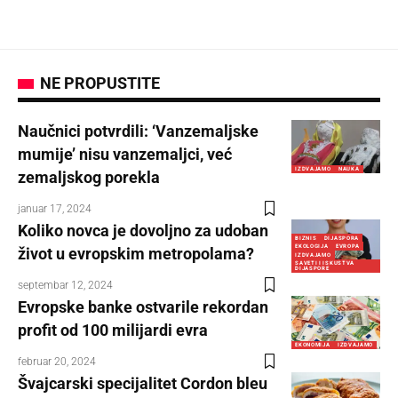
NE PROPUSTITE
Naučnici potvrdili: ‘Vanzemaljske
mumije’ nisu vanzemaljci, već
IZDVAJAMO
NAUKA
zemaljskog porekla
januar 17, 2024
Koliko novca je dovoljno za udoban
BIZNIS
DIJASPORA
EKOLOGIJA
EVROPA
život u evropskim metropolama?
IZDVAJAMO
SAVETI I ISKUSTVA
DIJASPORE
septembar 12, 2024
Evropske banke ostvarile rekordan
profit od 100 milijardi evra
EKONOMIJA
IZDVAJAMO
februar 20, 2024
Švajcarski specijalitet Cordon bleu