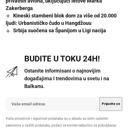
privatnih aviona, uključujući letove Marka
Zakerberga
Kineski stambeni blok dom za više od 20.000
ljudi: Urbanističko čudo u Hangdžouu
Srbija suočena sa Španijom u Ligi nacija
BUDITE U TOKU 24H!
Ostanite informisani o najnovijim
događajima I trendovima u svetu i na
Balkanu.
Vaša privatnost i sigurnost podataka su u skladu sa svim važećim
zakonima o zaštiti podataka, podaci se koriste isključivo za poboljšanje