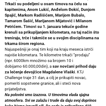
Trkači su podeljeni u osam timova na čelu sa
kapitenima, Anom Lukić, Anđelom Đokić, Dunjom
Spajić, Markom Radišićem, Marijom Bubalo,
Tamarom Šašić, Marijanom Mijatović i Milanom
Petrićem. Timovi su 1. januara tekuće godine
krenuli sa prikupljanjem kilometara, na taj način što
treniraju, trče i takmiče se u svojim disciplinama na
trkama širom regiona.
Najuspešniji je onaj tim koji na kraju meseca istrči
najviše kilometara. Te kilometre trkači “prodaju”
(npr.
6000
km množimo sa brojem 10 i
dobijamo
60.000
,00din), a
sav novčani prihod daju
za lečenje devojčice Magdalene Vlaški
. KTJ
Challenge traje 31 dan, a cilj je prikupiti novac,
pomeriti sopstvene granice, ali i steći nova
prijateljstva.
Na polovini smo izazova. U timovima vlada sjajna
atmosfera. Svi se zalažu i trude da daju svoj doprinos
kako bismo ispunili cilj. Do sada je prikupljeno
410