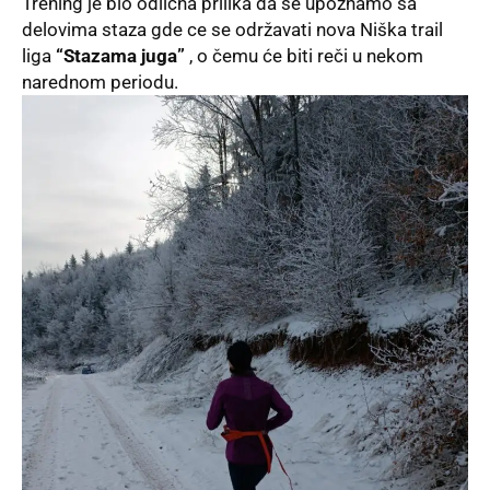
Trening je bio odlična prilika da se upoznamo sa
delovima staza gde ce se održavati nova Niška trail
liga
“Stazama juga”
, o čemu će biti reči u nekom
narednom periodu.