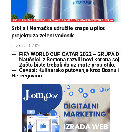
BIZNIS
DRUŠTVO
EKOLOGIJA
IZDVAJAMO
NEMAČKA
PRIVREDA I POLJOPRIVREDA
SRBIJA
Srbija i Nemačka udružile snage u pilot
projektu za zeleni vodonik
novembar 4, 2024
FIFA WORLD CUP QATAR 2022 – GRUPA D
Naučnici iz Bostona razvili novi korona soj
Zašto biste trebali da uzimate probiotike
Ćevapi: Kulinarsko putovanje kroz Bosnu i
Hercegovinu