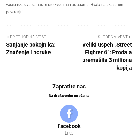
vašeg iskustva sa našim proizvodima i uslugama. Hvala na ukazanom
poverenju!
PRETHODNA VEST
SLEDEĆA VEST
Sanjanje pokojnika:
Veliki uspeh „Street
Značenje i poruke
Fighter 6“: Prodaja
premašila 3 miliona
kopija
Zapratite nas
Na društvenim mrežama
Facebook
Like