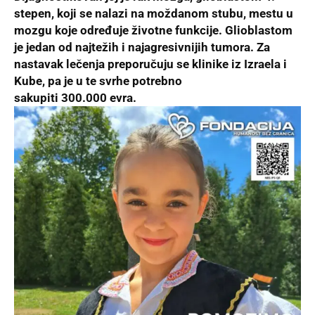
stepen, koji se nalazi na moždanom stubu, mestu u
mozgu koje određuje životne funkcije. Glioblastom
je jedan od najtežih i najagresivnijih tumora. Za
nastavak lečenja preporučuju se klinike iz Izraela i
Kube, pa je u te svrhe potrebno
sakupiti
300.000
evra.