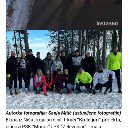
Autorka fotografija: Sanja Mitić
(ustupljene fotografije)
Ekipa iz Niša , koju su činili trkači
“Ko te juri”
projekta,
članovi PSK “Mosor” i PK “Železničar”, imala