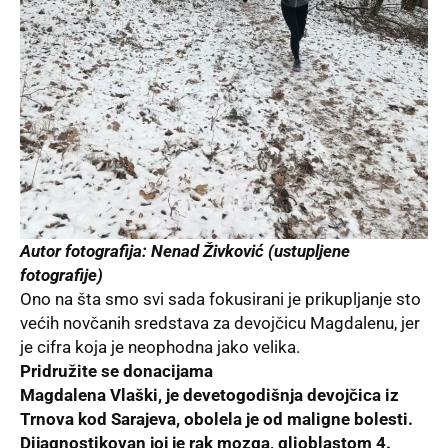
Autor fotografija: Nenad Živković (ustupljene
fotografije)
Ono na šta smo svi sada fokusirani je prikupljanje sto
većih novčanih sredstava za devojčicu Magdalenu, jer
je cifra koja je neophodna jako velika.
Pridružite se donacijama
Magdalena Vlaški, je devetogodišnja devojčica iz
Trnova kod Sarajeva, obolela je od maligne bolesti.
Dijagnostikovan joj je rak mozga, glioblastom 4.