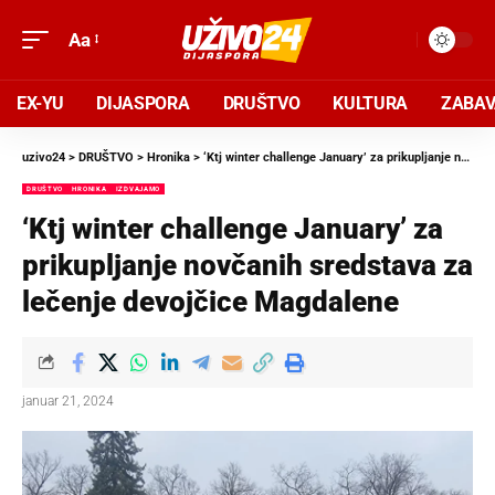
Aa
EX-YU
DIJASPORA
DRUŠTVO
KULTURA
ZABA
uzivo24
>
DRUŠTVO
>
Hronika
>
‘Ktj winter challenge January’ za prikupljanje novčanih sredstava za lečenje devojčice Magdalene
DRUŠTVO
HRONIKA
IZDVAJAMO
‘Ktj winter challenge January’ za
prikupljanje novčanih sredstava za
lečenje devojčice Magdalene
januar 21, 2024