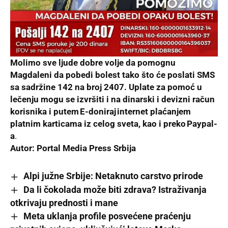
Molimo sve ljude dobre volje da pomognu
Magdaleni da pobedi bolest tako što će poslati SMS
sa sadržine 142 na broj
2407
. Uplate za pomoć u
lečenju mogu se izvršiti i na dinarski i devizni račun
korisnika i putem E-doniraj internet plaćanjem
platnim karticama iz celog sveta, kao i preko Paypal-
a
.
Autor:
Portal Media
Press Srbija
Alpi južne Srbije: Netaknuto carstvo prirode
Da li čokolada može biti zdrava? Istraživanja
otkrivaju prednosti i mane
Meta uklanja profile posvećene praćenju