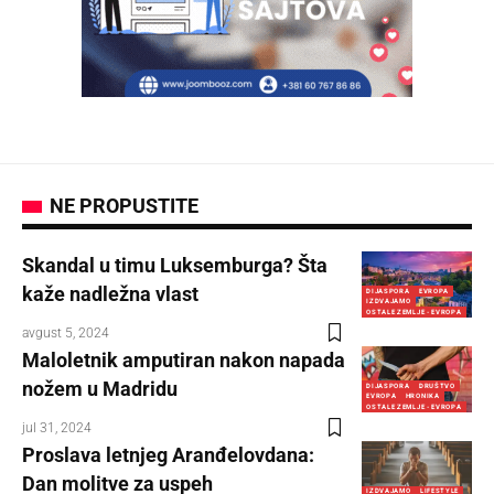
NE PROPUSTITE
Skandal u timu Luksemburga? Šta
kaže nadležna vlast
DIJASPORA
EVROPA
IZDVAJAMO
OSTALE ZEMLJE - EVROPA
avgust 5, 2024
Maloletnik amputiran nakon napada
nožem u Madridu
DIJASPORA
DRUŠTVO
EVROPA
HRONIKA
OSTALE ZEMLJE - EVROPA
jul 31, 2024
Proslava letnjeg Aranđelovdana:
Dan molitve za uspeh
IZDVAJAMO
LIFESTYLE