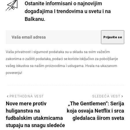
Ostanite informisani o najnovijim
događajima I trendovima u svetu i na
Balkanu.
Vaša privatnost i sigurnost podataka su u skladu sa svim važećim
zakonima o zaštiti podataka, podaci se koriste isključivo za poboljšanje
vašeg iskustva sa našim proizvodima i uslugama. Hvala na ukazanom
poverenju!
PRETHODNA VEST
SLEDEĆA VEST
Nove mere protiv
„The Gentlemen“: Serija
huliganstva na
koja osvaja Netflix i srca
fudbalskim utakmicama
gledalaca širom sveta
stupaju na snagu sledeće