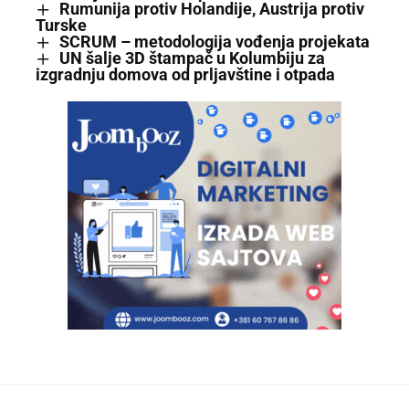
Rumunija protiv Holandije, Austrija protiv
Turske
SCRUM – metodologija vođenja projekata
UN šalje 3D štampač u Kolumbiju za
izgradnju domova od prljavštine i otpada