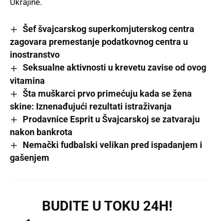
Ukrajine.
Šef švajcarskog superkomjuterskog centra
zagovara premestanje podatkovnog centra u
inostranstvo
Seksualne aktivnosti u krevetu zavise od ovog
vitamina
Šta muškarci prvo primećuju kada se žena
skine: Iznenađujući rezultati istraživanja
Prodavnice Esprit u Švajcarskoj se zatvaraju
nakon bankrota
Nemački fudbalski velikan pred ispadanjem i
gašenjem
BUDITE U TOKU 24H!