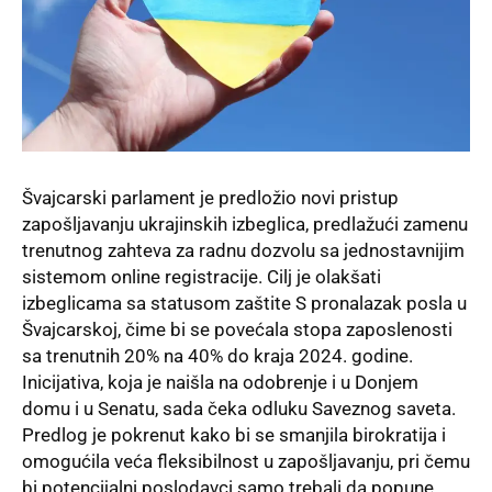
Švajcarski parlament je predložio novi pristup
zapošljavanju ukrajinskih izbeglica, predlažući zamenu
trenutnog zahteva za radnu dozvolu sa jednostavnijim
sistemom online registracije. Cilj je olakšati
izbeglicama sa statusom zaštite S pronalazak posla u
Švajcarskoj, čime bi se povećala stopa zaposlenosti
sa trenutnih 20% na 40% do kraja 2024. godine.
Inicijativa, koja je naišla na odobrenje i u Donjem
domu i u Senatu, sada čeka odluku Saveznog saveta.
Predlog je pokrenut kako bi se smanjila birokratija i
omogućila veća fleksibilnost u zapošljavanju, pri čemu
bi potencijalni poslodavci samo trebali da popune