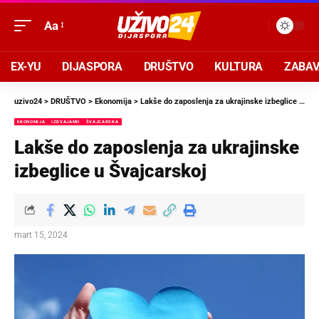
Aa
EX-YU
DIJASPORA
DRUŠTVO
KULTURA
ZABA
uzivo24
>
DRUŠTVO
>
Ekonomija
>
Lakše do zaposlenja za ukrajinske izbeglice u Švajcarskoj
EKONOMIJA
IZDVAJAMO
ŠVAJCARSKA
Lakše do zaposlenja za ukrajinske
izbeglice u Švajcarskoj
mart 15, 2024