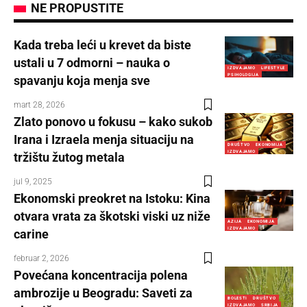
NE PROPUSTITE
Kada treba leći u krevet da biste
ustali u 7 odmorni – nauka o
IZDVAJAMO
LIFESTYLE
PSIHOLOGIJA
spavanju koja menja sve
mart 28, 2026
Zlato ponovo u fokusu – kako sukob
Irana i Izraela menja situaciju na
DRUŠTVO
EKONOMIJA
IZDVAJAMO
tržištu žutog metala
jul 9, 2025
Ekonomski preokret na Istoku: Kina
otvara vrata za škotski viski uz niže
AZIJA
EKONOMIJA
IZDVAJAMO
carine
februar 2, 2026
Povećana koncentracija polena
ambrozije u Beogradu: Saveti za
BOLESTI
DRUŠTVO
IZDVAJAMO
SRBIJA