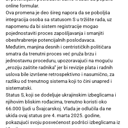
online formular.
Ova promena je deo šireg napora da se poboljša
integracija osoba sa statusom S u tržište rada, uz
napomenu da bi sistem registracije mogao
pojednostaviti proces zapošljavanja i smanjiti
obeshrabrenje potencijalnih poslodavaca.
Međutim, manjina desnih i centrističkih političara
smatra da trenutni proces već pruža brzu i
jednostavnu proceduru, upozoravajući na moguću
„eroziju zaštite radnika“ jer bi revizije plata i radnih
uslova bile izvršene retrospektivno i nasumično, za
razliku od trenutnog sistema koji to čini unapred i
sistematski.
Status S, koji se dodeljuje ukrajinskim izbeglicama i
njihovim bliskim rođacima, trenutno koristi oko
66.000 ljudi u Švajcarskoj. Vlada je odlučila da ne
ukida ovaj status pre 4. marta 2025. godine,
pokazujući svoju posvećenost podršci izbeglicama iz