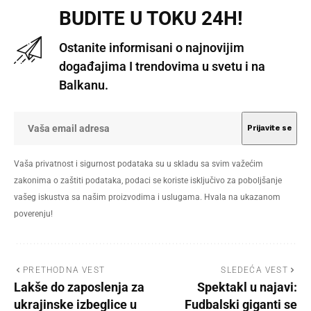
BUDITE U TOKU 24H!
Ostanite informisani o najnovijim
događajima I trendovima u svetu i na
Balkanu.
Vaša privatnost i sigurnost podataka su u skladu sa svim važećim
zakonima o zaštiti podataka, podaci se koriste isključivo za poboljšanje
vašeg iskustva sa našim proizvodima i uslugama. Hvala na ukazanom
poverenju!
PRETHODNA VEST
SLEDEĆA VEST
Lakše do zaposlenja za
Spektakl u najavi:
ukrajinske izbeglice u
Fudbalski giganti se