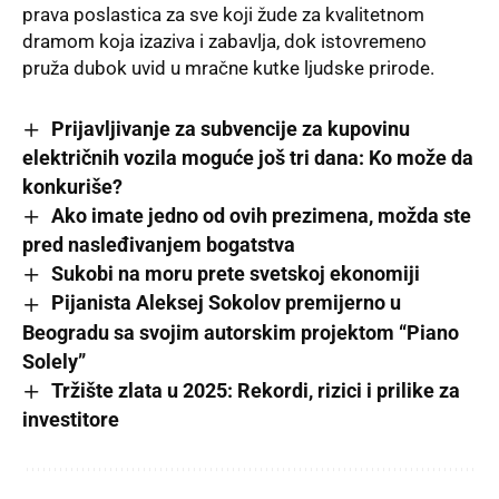
prava poslastica za sve koji žude za kvalitetnom
dramom koja izaziva i zabavlja, dok istovremeno
pruža dubok uvid u mračne kutke ljudske prirode.
Prijavljivanje za subvencije za kupovinu
električnih vozila moguće još tri dana: Ko može da
konkuriše?
Ako imate jedno od ovih prezimena, možda ste
pred nasleđivanjem bogatstva
Sukobi na moru prete svetskoj ekonomiji
Pijanista Aleksej Sokolov premijerno u
Beogradu sa svojim autorskim projektom “Piano
Solely”
Tržište zlata u 2025: Rekordi, rizici i prilike za
investitore