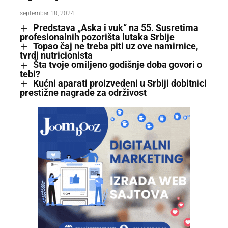
septembar 18, 2024
Predstava „Aska i vuk“ na 55. Susretima
profesionalnih pozorišta lutaka Srbije
Topao čaj ne treba piti uz ove namirnice,
tvrdi nutricionista
Šta tvoje omiljeno godišnje doba govori o
tebi?
Kućni aparati proizvedeni u Srbiji dobitnici
prestižne nagrade za održivost