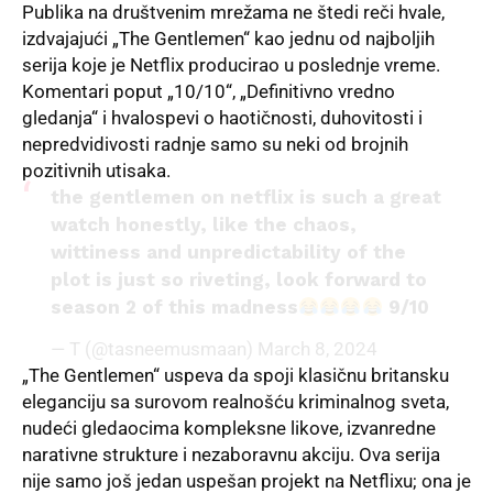
Publika na društvenim mrežama ne štedi reči hvale,
izdvajajući „The Gentlemen“ kao jednu od najboljih
serija koje je Netflix producirao u poslednje vreme.
Komentari poput „10/10“, „Definitivno vredno
gledanja“ i hvalospevi o haotičnosti, duhovitosti i
nepredvidivosti radnje samo su neki od brojnih
pozitivnih utisaka.
the gentlemen on netflix is such a great
watch honestly, like the chaos,
wittiness and unpredictability of the
plot is just so riveting, look forward to
season 2 of this madness
9/10
— T (@tasneemusmaan)
March 8, 2024
„The Gentlemen“ uspeva da spoji klasičnu britansku
eleganciju sa surovom realnošću kriminalnog sveta,
nudeći gledaocima kompleksne likove, izvanredne
narativne strukture i nezaboravnu akciju. Ova serija
nije samo još jedan uspešan projekt na Netflixu; ona je