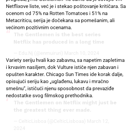
Netflixove liste, već je i stekao poštovanje kritičara. Sa
ocenom od 75% na Rotten Tomatoes i 51% na
Metacriticu, serija je dočekana sa pomešanim, ali
većinom pozitivnim ocenama.
The Gentlemen is the best series
Netflix has produced in a long time
— Edu.Nj (@enmuiruri)
March 10, 2024
Variety seriju hvali kao zabavnu, sa napetim zapletima
i krvavim nasiljem, dok Vulture ističe njen zabavan i
opušten karakter. Chicago Sun Times ide korak dalje,
opisujući seriju kao „uglađenu, lukavu i mračno
smešnu“, ističući njenu sposobnost da prevaziđe
nedostatke svog filmskog prethodnika.
The Gentlemen on Netflix might just be
the greatest thing ever made.
— CelticLisboa (@CelticLisboaa)
March 12,
2024