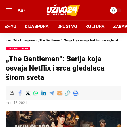
Aa
EX-YU
DIJASPORA
DRUŠTVO
KULTURA
ZABA
uzivo24
>
Izdvajamo
>
„The Gentlemen“: Serija koja osvaja Netflix i srca gledalaca širom sveta
IZDVAJAMO
ZABAVA
„The Gentlemen“: Serija koja
osvaja Netflix i srca gledalaca
širom sveta
mart 15, 2024