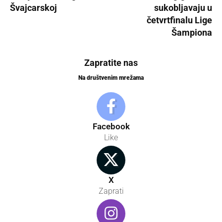
Švajcarskoj
sukobljavaju u
četvrtfinalu Lige
Šampiona
Zapratite nas
Na društvenim mrežama
Facebook
Like
X
Zaprati