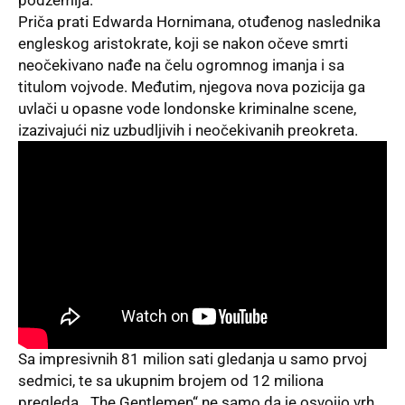
Priča prati Edwarda Hornimana, otuđenog naslednika
engleskog aristokrate, koji se nakon očeve smrti
neočekivano nađe na čelu ogromnog imanja i sa
titulom vojvode. Međutim, njegova nova pozicija ga
uvlači u opasne vode londonske kriminalne scene,
izazivajući niz uzbudljivih i neočekivanih preokreta.
Sa impresivnih 81 milion sati gledanja u samo prvoj
sedmici, te sa ukupnim brojem od 12 miliona
pregleda, „The Gentlemen“ ne samo da je osvojio vrh