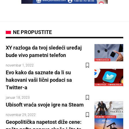
NE PROPUSTITE
XY razloga da tvoj sledeći uređaj
bude vivo pametni telefon
TEHNOLOGIJA
novembar 1, 2022
Evo kako da saznate da li su
hakovani vaši lični podaci sa
LIFESTYLE
TEHNOLOGIJA
Twitter-a
januar 18, 2023
Ubisoft vraća svoje igre na Steam
novembar 29, 2022
GEJMING
ZABAVA
Geopolitička napetost diže cene: