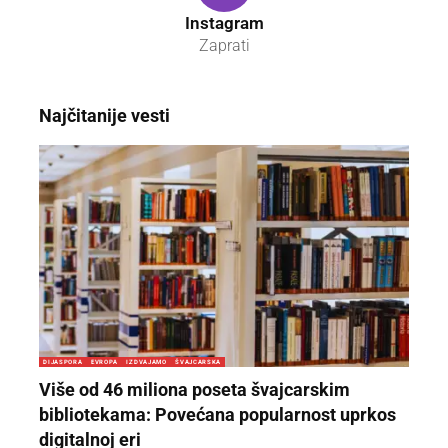
Instagram
Zaprati
Najčitanije vesti
DIJASPORA
EVROPA
IZDVAJAMO
ŠVAJCARSKA
Više od 46 miliona poseta švajcarskim
bibliotekama: Povećana popularnost uprkos
digitalnoj eri