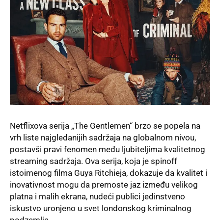
Netflixova serija „The Gentlemen“ brzo se popela na
vrh liste najgledanijih sadržaja na globalnom nivou,
postavši pravi fenomen među ljubiteljima kvalitetnog
streaming sadržaja. Ova serija, koja je spinoff
istoimenog filma Guya Ritchieja, dokazuje da kvalitet i
inovativnost mogu da premoste jaz između velikog
platna i malih ekrana, nudeći publici jedinstveno
iskustvo uronjeno u svet londonskog kriminalnog
podzemlja.