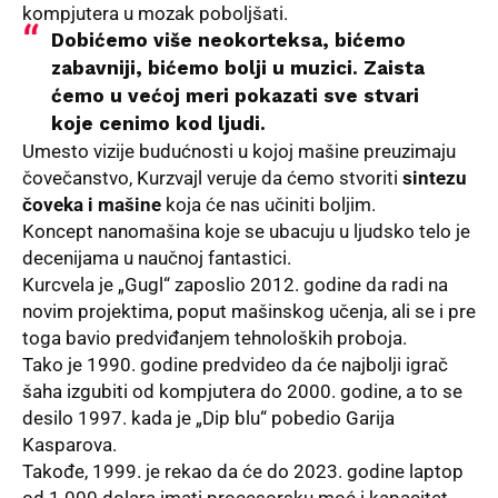
kompjutera u mozak poboljšati.
Dobićemo više neokorteksa, bićemo
zabavniji, bićemo bolji u muzici. Zaista
ćemo u većoj meri pokazati sve stvari
koje cenimo kod ljudi.
Umesto vizije budućnosti u kojoj mašine preuzimaju
čovečanstvo, Kurzvajl veruje da ćemo stvoriti
sintezu
čoveka i mašine
koja će nas učiniti boljim.
Koncept nanomašina koje se ubacuju u ljudsko telo je
decenijama u naučnoj fantastici.
Kurcvela je „Gugl“ zaposlio 2012. godine da radi na
novim projektima, poput mašinskog učenja, ali se i pre
toga bavio predviđanjem tehnoloških proboja.
Tako je 1990. godine predvideo da će najbolji igrač
šaha izgubiti od kompjutera do 2000. godine, a to se
desilo 1997. kada je „Dip blu“ pobedio Garija
Kasparova.
Takođe, 1999. je rekao da će do 2023. godine laptop