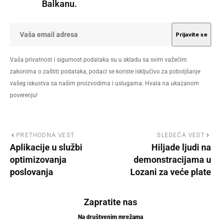
Balkanu.
Vaša privatnost i sigurnost podataka su u skladu sa svim važećim
zakonima o zaštiti podataka, podaci se koriste isključivo za poboljšanje
vašeg iskustva sa našim proizvodima i uslugama. Hvala na ukazanom
poverenju!
PRETHODNA VEST
SLEDEĆA VEST
Aplikacije u službi
Hiljade ljudi na
optimizovanja
demonstracijama u
poslovanja
Lozani za veće plate
Zapratite nas
Na društvenim mrežama