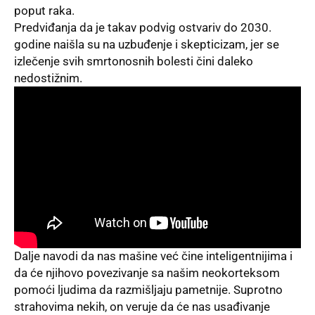
poput raka.
Predviđanja da je takav podvig ostvariv do 2030.
godine naišla su na uzbuđenje i skepticizam, jer se
izlečenje svih smrtonosnih bolesti čini daleko
nedostižnim.
Dalje navodi da nas mašine već čine inteligentnijima i
da će njihovo povezivanje sa našim neokorteksom
pomoći ljudima da razmišljaju pametnije. Suprotno
strahovima nekih, on veruje da će nas usađivanje