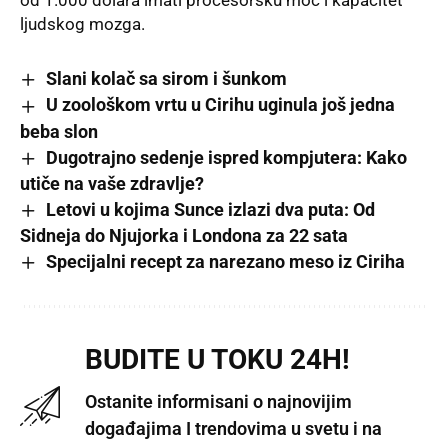
od 1.000 dolara imati procesorsku moć i kapacitet
ljudskog mozga.
Slani kolač sa sirom i šunkom
U zoološkom vrtu u Cirihu uginula još jedna
beba slon
Dugotrajno sedenje ispred kompjutera: Kako
utiče na vaše zdravlje?
Letovi u kojima Sunce izlazi dva puta: Od
Sidneja do Njujorka i Londona za 22 sata
Specijalni recept za narezano meso iz Ciriha
BUDITE U TOKU 24H!
Ostanite informisani o najnovijim
događajima I trendovima u svetu i na