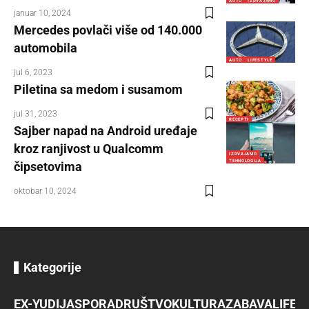
AUTO
IZDVAJAMO
januar 10, 2024
Mercedes povlači više od 140.000
automobila
AUTO
LIFESTYLE
jul 6, 2023
Piletina sa medom i susamom
jul 31, 2023
RECEPTI
Sajber napad na Android uređaje
kroz ranjivost u Qualcomm
IZDVAJAMO
TEHNOLOGIJA
čipsetovima
oktobar 10, 2024
Kategorije
EX-YU
DIJASPORA
DRUŠTVO
KULTURA
ZABAVA
LIFES