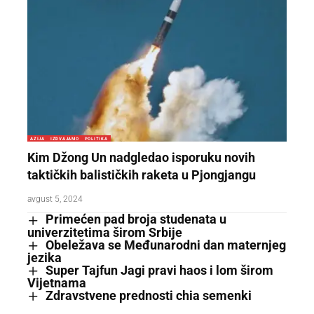
AZIJA
IZDVAJAMO
POLITIKA
Kim Džong Un nadgledao isporuku novih
taktičkih balističkih raketa u Pjongjangu
avgust 5, 2024
Primećen pad broja studenata u
univerzitetima širom Srbije
Obeležava se Međunarodni dan maternjeg
jezika
Super Tajfun Jagi pravi haos i lom širom
Vijetnama
Zdravstvene prednosti chia semenki