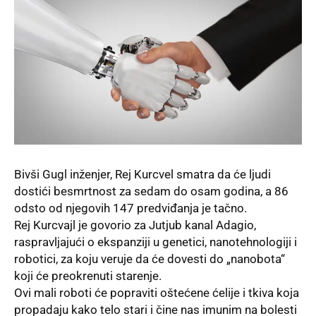
Bivši
Gugl
inženjer,
Rej Kurcvel
smatra da će ljudi
dostići besmrtnost za sedam do osam godina, a 86
odsto od njegovih 147 predviđanja je tačno.
Rej Kurcvajl je govorio za Jutjub kanal Adagio,
raspravljajući o ekspanziji u genetici, nanotehnologiji i
robotici, za koju veruje da će dovesti do „nanobota“
koji će preokrenuti starenje.
Ovi mali roboti će popraviti oštećene ćelije i tkiva koja
propadaju kako telo stari i čine nas imunim na bolesti