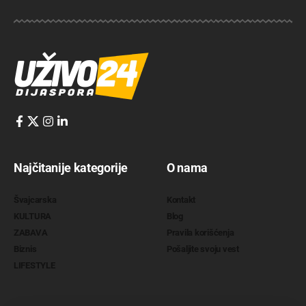
Najčitanije kategorije
O nama
Švajcarska
Kontakt
KULTURA
Blog
ZABAVA
Pravila korišćenja
Biznis
Pošaljite svoju vest
LIFESTYLE