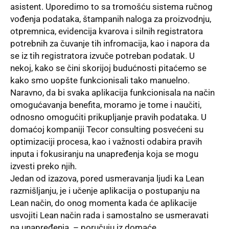
asistent. Uporedimo to sa tromošću sistema ručnog
vođenja podataka, štampanih naloga za proizvodnju,
otpremnica, evidencija kvarova i silnih registratora
potrebnih za čuvanje tih infromacija, kao i napora da
se iz tih registratora izvuče potreban podatak. U
nekoj, kako se čini skorijoj budućnosti pitaćemo se
kako smo uopšte funkcionisali tako manuelno.
Naravno, da bi svaka
aplikacija
funkcionisala na način
omogućavanja benefita, moramo je tome i naučiti,
odnosno omogućiti prikupljanje pravih podataka. U
domaćoj kompaniji
Tecor consulting
posvećeni su
optimizaciji procesa, kao i važnosti odabira pravih
inputa i fokusiranju na unapređenja koja se mogu
izvesti preko njih.
Jedan od izazova, pored usmeravanja ljudi ka Lean
razmišljanju, je i učenje aplikacija o postupanju na
Lean način, do onog momenta kada će aplikacije
usvojiti Lean način rada i samostalno se usmeravati
na unapređenja. – poručuju iz domaće