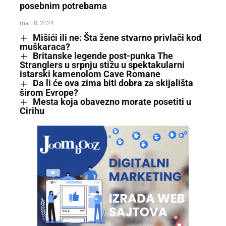
posebnim potrebama
mart 8, 2024
Mišići ili ne: Šta žene stvarno privlači kod
muškaraca?
Britanske legende post-punka The
Stranglers u srpnju stižu u spektakularni
istarski kamenolom Cave Romane
Da li će ova zima biti dobra za skijališta
širom Evrope?
Mesta koja obavezno morate posetiti u
Cirihu