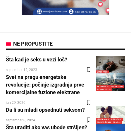
NE PROPUSTITE
Šta kad je seks u vezi loš?
septembar 12, 2023
LIFESTYLE
Svet na pragu energetske
revolucije: počinje izgradnja prve
EKONOMIJA
IZDVAJAMO
TEHNOLOGIJA
komercijalne fuzione elektrane
jun 29, 2026
Da li su mladi opsednuti seksom?
septembar 8, 2024
IZDVAJAMO
LIFESTYLE
MUŠKO-ŽENSKI ODNOSI
Šta uraditi ako vas ubode stršljen?