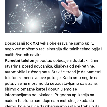
Dosadašnji tok XXI veka obeležava ne samo upliv,
nego već možemo reći sinergija digitalnih tehnologija i
naših životnih navika.
Pametni telefon
je postao uobičajeni dodatak ličnim
stvarima, pored novčanika, ključeva od nekretnine,
automobila i ručnog sata. Štaviše, trend je da pametni
telefon zameni sve ove potonje. Kada smo negde na
putu, više ne moramo da se zaustavljamo sa strane,
širimo glomazne karte i dopunjujemo se
informacijama od lokalaca. Prigodna aplikacija na
našem telefonu nam daje nam instrukcije kuda da
idemo, koje pravce da izbegavamo i šta bi trebalo da