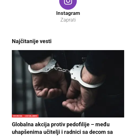
Instagram
Zaprati
Najčitanije vesti
HRONIKA
IZDVAJAMO
Globalna akcija protiv pedofilije – među
uhapšenima učitelji i radnici sa decom sa