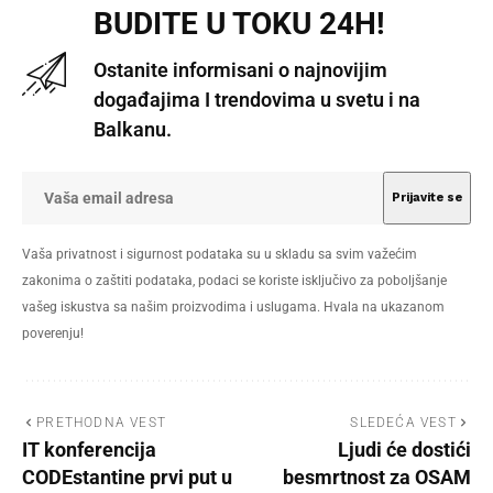
BUDITE U TOKU 24H!
Ostanite informisani o najnovijim
događajima I trendovima u svetu i na
Balkanu.
Vaša privatnost i sigurnost podataka su u skladu sa svim važećim
zakonima o zaštiti podataka, podaci se koriste isključivo za poboljšanje
vašeg iskustva sa našim proizvodima i uslugama. Hvala na ukazanom
poverenju!
PRETHODNA VEST
SLEDEĆA VEST
IT konferencija
Ljudi će dostići
CODEstantine prvi put u
besmrtnost za OSAM