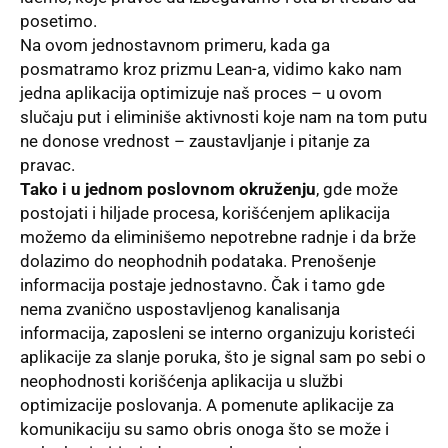
posetimo.
Na ovom jednostavnom primeru, kada ga
posmatramo kroz prizmu Lean-a, vidimo kako nam
jedna aplikacija optimizuje naš proces – u ovom
slučaju put i eliminiše aktivnosti koje nam na tom putu
ne donose vrednost – zaustavljanje i pitanje za
pravac.
Tako i u jednom poslovnom okruženju
, gde može
postojati i hiljade procesa, korišćenjem aplikacija
možemo da eliminišemo nepotrebne radnje i da brže
dolazimo do neophodnih podataka. Prenošenje
informacija postaje jednostavno. Čak i tamo gde
nema zvanično uspostavljenog kanalisanja
informacija, zaposleni se interno organizuju koristeći
aplikacije za slanje poruka, što je signal sam po sebi o
neophodnosti korišćenja aplikacija u službi
optimizacije poslovanja. A pomenute aplikacije za
komunikaciju su samo obris onoga što se može i