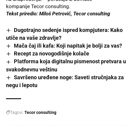
kompanije
Tecor consulting
.
Tekst priredio: Miloš Petrović, Tecor consulting
Dugotrajno sedenje ispred kompjutera: Kako
utiče na vaše zdravlje?
Mača čaj ili kafa: Koji napitak je bolji za vas?
Recept za novogodišnje kolače
Platforma koja digitalnu pismenost pretvara u
svakodnevnu veštinu
Savršeno uređene noge: Saveti stručnjaka za
negu i lepotu
Tagovi:
Tecor consulting