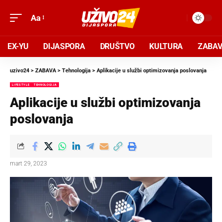
Aa
EX-YU
DIJASPORA
DRUŠTVO
KULTURA
ZABA
uzivo24
>
ZABAVA
>
Tehnologija
>
Aplikacije u službi optimizovanja poslovanja
LIFESTYLE
TEHNOLOGIJA
Aplikacije u službi optimizovanja
poslovanja
mart 29, 2023