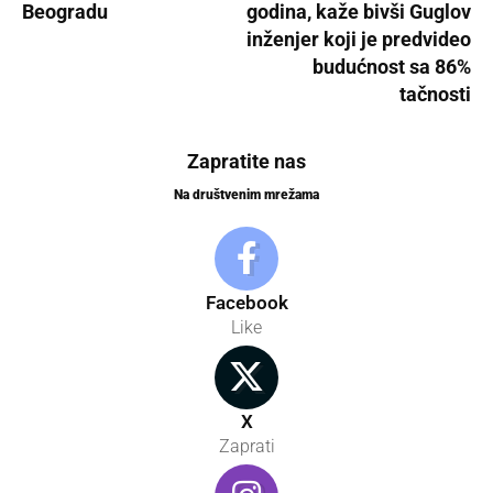
Beogradu
godina, kaže bivši Guglov
inženjer koji je predvideo
budućnost sa 86%
tačnosti
Zapratite nas
Na društvenim mrežama
Facebook
Like
X
Zaprati