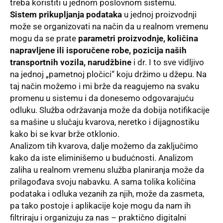
treba koristiti u jednom poslovnom sistemu.
Sistem prikupljanja podataka
u jednoj proizvodnji
može se organizovati na način da u realnom vremenu
mogu da se prate
parametri proizvodnje, količina
napravljene ili isporučene robe, pozicija naših
transportnih vozila, narudžbine
i dr. I to sve vidljivo
na jednoj „pametnoj pločici“ koju držimo u džepu. Na
taj način možemo i mi brže da reagujemo na svaku
promenu u sistemu i da donesemo odgovarajuću
odluku. Služba održavanja može da dobija notifikacije
sa mašine u slučaju kvarova, neretko i dijagnostiku
kako bi se kvar brže otklonio.
Analizom tih kvarova, dalje možemo da zaključimo
kako da iste eliminišemo u budućnosti. Analizom
zaliha u realnom vremenu služba planiranja može da
prilagođava svoju nabavku. A sama tolika količina
podataka i odluka vezanih za njih, može da zasmeta,
pa tako postoje i aplikacije koje mogu da nam ih
filtriraju i organizuju za nas – praktično digitalni