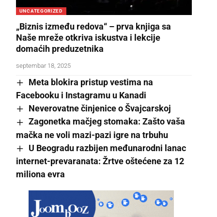
UNCATEGORIZED
„Biznis između redova“ – prva knjiga sa
Naše mreže otkriva iskustva i lekcije
domaćih preduzetnika
septembar 18, 2025
Meta blokira pristup vestima na
Facebooku i Instagramu u Kanadi
Neverovatne činjenice o Švajcarskoj
Zagonetka mačjeg stomaka: Zašto vaša
mačka ne voli mazi-pazi igre na trbuhu
U Beogradu razbijen međunarodni lanac
internet-prevaranata: Žrtve oštećene za 12
miliona evra