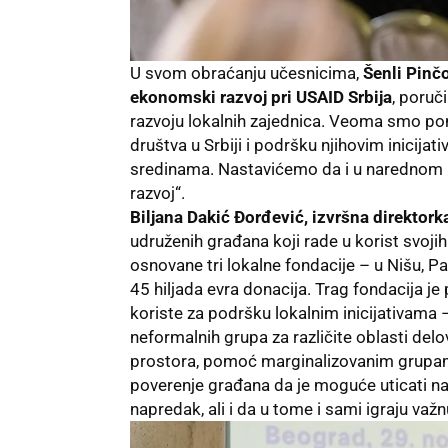
U svom obraćanju učesnicima,
Šenli Pinčo
ekonomski razvoj pri USAID Srbija
, poruč
razvoju lokalnih zajednica. Veoma smo pon
društva u Srbiji i podršku njihovim inicija
sredinama. Nastavićemo da i u narednom p
razvoj“.
Biljana Dakić Đorđević, izvršna direktork
udruženih građana koji rade u korist svoji
osnovane tri lokalne fondacije – u Nišu, Pa
45 hiljada evra donacija. Trag fondacija j
koriste za podršku lokalnim inicijativama 
neformalnih grupa za različite oblasti delo
prostora, pomoć marginalizovanim grupama,
poverenje građana da je moguće uticati n
napredak, ali i da u tome i sami igraju va