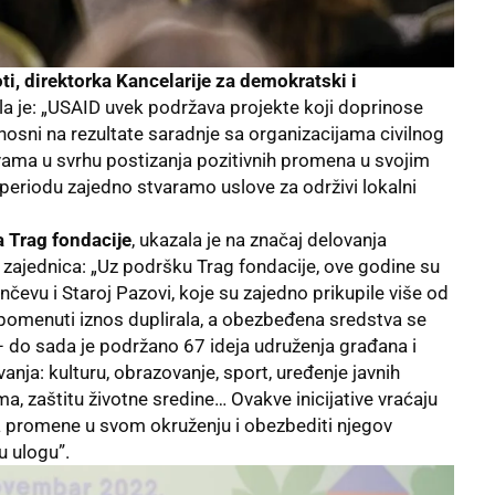
ti, direktorka Kancelarije za demokratski i
ila je: „USAID uvek podržava projekte koji doprinose
osni na rezultate saradnje sa organizacijama civilnog
tivama u svrhu postizanja pozitivnih promena u svojim
eriodu zajedno stvaramo uslove za održivi lokalni
a Trag fondacije
, ukazala je na značaj delovanja
h zajednica: „Uz podršku Trag fondacije, ove godine su
nčevu i Staroj Pazovi, koje su zajedno prikupile više od
e pomenuti iznos duplirala, a obezbeđena sredstva se
– do sada je podržano 67 ideja udruženja građana i
vanja: kulturu, obrazovanje, sport, uređenje javnih
 zaštitu životne sredine… Ovakve inicijative vraćaju
a promene u svom okruženju i obezbediti njegov
žnu ulogu”.