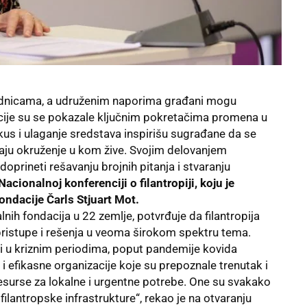
ednicama, a udruženim naporima građani mogu
acije su se pokazale ključnim pokretačima promena u
kus i ulaganje sredstava inspirišu sugrađane da se
aju okruženje u kom žive. Svojim delovanjem
prineti rešavanju brojnih pitanja i stvaranju
Nacionalnoj konferenciji o filantropiji, koju je
ondacije Čarls Stjuart Mot.
nih fondacija u 22 zemlje, potvrđuje da filantropija
pristupe i rešenja u veoma širokom spektru tema.
 i u kriznim periodima, poput pandemije kovida
i efikasne organizacije koje su prepoznale trenutak i
resurse za lokalne i urgentne potrebe. One su svakako
filantropske infrastrukture“, rekao je na otvaranju