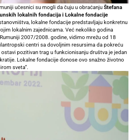
umuniji učesnici su mogli da čuju u obraćanju
Štefana
nskih lokalnih fondacija i Lokalne fondacije
tanovništva, lokalne fondacije predstavljaju konkretnu
svojim lokalnim zajednicama. Već nekoliko godina
u Rumuniji 2007/2008. godine, vidimo mrežu od 18
 filantropski centri sa dovoljnim resursima da pokreću
ostavi pozitivan trag u funkcionisanju društva je jedan
kratije. Lokalne fondacije donose ovo snažno životno
širom sveta“.