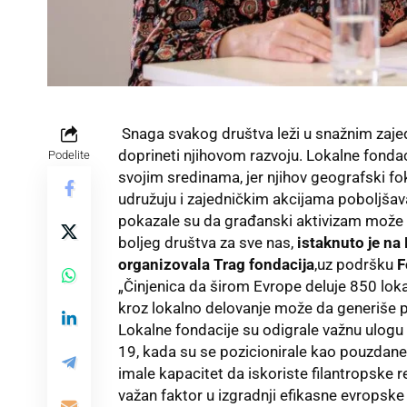
Snaga svakog društva leži u snažnim zaj
doprineti njihovom razvoju. Lokalne fond
Podelite
svojim sredinama, jer njihov geografski fo
udružuju i zajedničkim akcijama poboljšav
pokazale su da građanski aktivizam može do
boljeg društva za sve nas,
istaknuto je na 
organizovala Trag fondacija
,uz podršku
F
„Činjenica da širom Evrope deluje 850 lokal
kroz lokalno delovanje može da generiše 
Lokalne fondacije su odigrale važnu ulogu
19, kada su se pozicionirale kao pouzdane 
imale kapacitet da iskoriste filantropske 
važan faktor u izgradnji efikasne evropske 