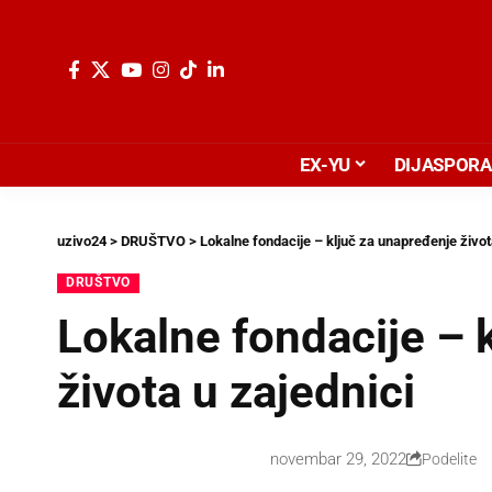
EX-YU
DIJASPORA
uzivo24
>
DRUŠTVO
>
Lokalne fondacije – ključ za unapređenje život
DRUŠTVO
Lokalne fondacije – 
života u zajednici
novembar 29, 2022
Podelite