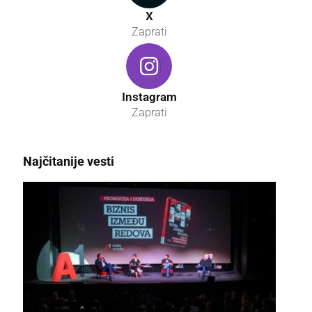
X
Zaprati
Instagram
Zaprati
Najčitanije vesti