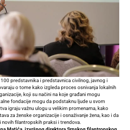
100 predstavnika i predstavnica civilnog, javnog i
zgovaraju o tome kako izgleda proces osnivanja lokalnih
rganizacije, koji su načini na koje građani mogu
lokalne fondacije mogu da podstaknu ljude u svom
dstva igraju važnu ulogu u velikim promenama, kako
tava za ženske organizacije i osnaživanje žena, kao i da
 novih filantropskih praksi i trendova.
na Matića, izvršnog direktora Srpskog filantropskog