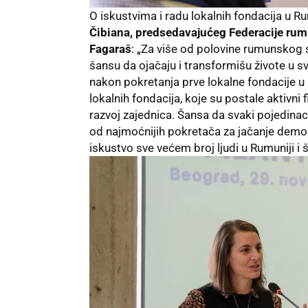
O iskustvima i radu lokalnih fondacija u R
Čibiana, predsedavajućeg Federacije rumu
Fagaraš
: „Za više od polovine rumunskog s
šansu da ojačaju i transformišu živote u 
nakon pokretanja prve lokalne fondacije 
lokalnih fondacija, koje su postale aktivni
razvoj zajednica. Šansa da svaki pojedinac 
od najmoćnijih pokretača za jačanje demo
iskustvo sve većem broj ljudi u Rumuniji i 