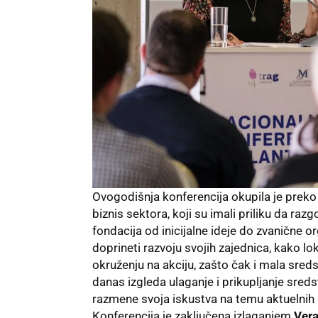
Ovogodišnja konferencija okupila je preko 
biznis sektora, koji su imali priliku da ra
fondacija od inicijalne ideje do zvanične o
doprineti razvoju svojih zajednica, kako 
okruženju na akciju, zašto čak i mala sre
danas izgleda ulaganje i prikupljanje sreds
razmene svoja iskustva na temu aktuelnih i
Konferencija je zaključena izlaganjem
Vera