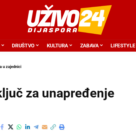
DRUŠTVO
KULTURA
ZABAVA
LIFESTYLE
a u zajednici
ključ za unapređenje