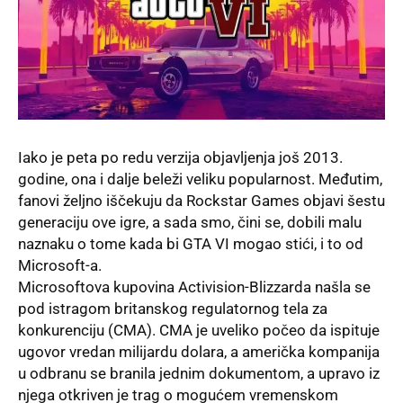
Iako je peta po redu verzija objavljenja još 2013.
godine, ona i dalje beleži veliku popularnost. Međutim,
fanovi željno iščekuju da Rockstar Games objavi šestu
generaciju ove igre, a sada smo, čini se, dobili malu
naznaku o tome kada bi GTA VI mogao stići, i to od
Microsoft-a.
Microsoftova kupovina Activision-Blizzarda našla se
pod istragom britanskog regulatornog tela za
konkurenciju (CMA). CMA je uveliko počeo da ispituje
ugovor vredan milijardu dolara, a američka kompanija
u odbranu se branila jednim dokumentom, a upravo iz
njega otkriven je trag o mogućem vremenskom