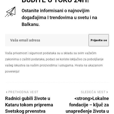
Ostanite informisani o najnovijim
događajima I trendovima u svetu i na
Balkanu.
Vaša privatnost i sigurnost podataka su u skladu sa svim važećim
zakonima o zaštiti podataka, podaci se koriste isključivo za poboljšanje
vašeg iskustva sa našim proizvodima i uslugama. Hvala na ukazanom
poverenju!
PRETHODNA VEST
SLEDEĆA VEST
Radnici gubili živote u
<strong>Lokalne
Kataru tokom priprema
fondacije – ključ za
Svetskog prvenstva
unapređenje života u