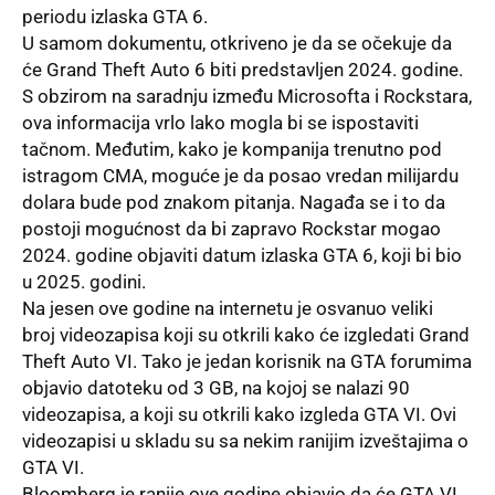
periodu izlaska GTA 6.
U samom dokumentu, otkriveno je da se očekuje da
će
Grand Theft Auto 6
biti predstavljen 2024. godine.
S obzirom na saradnju između
Microsofta
i
Rockstara
,
ova informacija vrlo lako mogla bi se ispostaviti
tačnom. Međutim, kako je kompanija trenutno pod
istragom CMA, moguće je da posao vredan milijardu
dolara bude pod znakom pitanja. Nagađa se i to da
postoji mogućnost da bi zapravo
Rockstar
mogao
2024. godine objaviti datum izlaska GTA 6, koji bi bio
u 2025. godini.
Na jesen ove godine na internetu je osvanuo veliki
broj
videozapisa
koji su otkrili kako će izgledati Grand
Theft Auto VI. Tako je jedan korisnik na GTA forumima
objavio datoteku od 3 GB, na kojoj se nalazi 90
videozapisa, a koji su otkrili kako izgleda GTA VI. Ovi
videozapisi u skladu su sa nekim ranijim izveštajima o
GTA VI.
Bloomberg je ranije ove godine objavio da će GTA VI