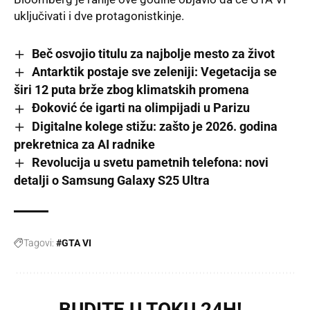
uključivati i dve protagonistkinje.
Beč osvojio titulu za najbolje mesto za život
Antarktik postaje sve zeleniji: Vegetacija se
širi 12 puta brže zbog klimatskih promena
Đoković će igarti na olimpijadi u Parizu
Digitalne kolege stižu: zašto je 2026. godina
prekretnica za AI radnike
Revolucija u svetu pametnih telefona: novi
detalji o Samsung Galaxy S25 Ultra
Tagovi:
#GTA VI
BUDITE U TOKU 24H!