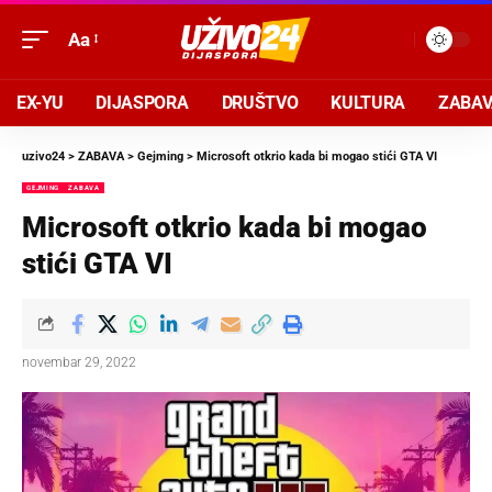
Aa
EX-YU
DIJASPORA
DRUŠTVO
KULTURA
ZABA
uzivo24
>
ZABAVA
>
Gejming
>
Microsoft otkrio kada bi mogao stići GTA VI
GEJMING
ZABAVA
Microsoft otkrio kada bi mogao
stići GTA VI
novembar 29, 2022