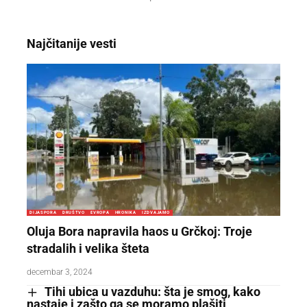
Najčitanije vesti
DIJASPORA
DRUŠTVO
EVROPA
HRONIKA
IZDVAJAMO
Oluja Bora napravila haos u Grčkoj: Troje
stradalih i velika šteta
decembar 3, 2024
Tihi ubica u vazduhu: šta je smog, kako
nastaje i zašto ga se moramo plašiti