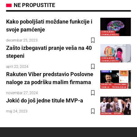
NE PROPUSTITE
Kako poboljšati moždane funkcije i
svoje pamćenje
IZDVAJAMO
ZANIMLJIVOSTI
decembar 25, 2023
Zašto izbegavati pranje veša na 40
stepeni
IZDVAJAMO
ZANIMLJIVOSTI
april 22, 2024
Rakuten Viber predstavio Poslovne
naloge za podršku malim firmama
DRUŠTVO
IZDVAJAMO
SRBIJA
TEHNOLOGIJA
novembar 27, 2024
Jokić do još jedne titule MVP-a
maj 24, 2023
KOŠARKA
SPORT