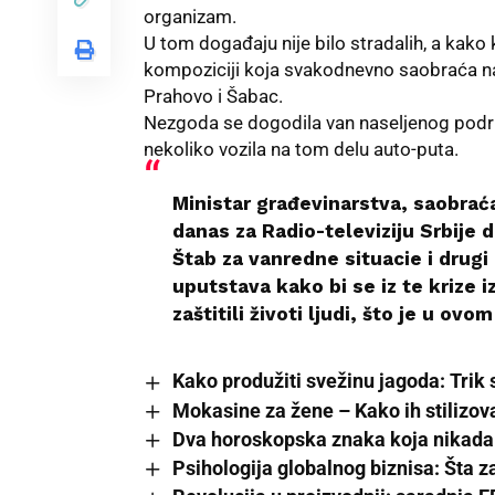
organizam.
U tom događaju nije bilo stradalih, a kako
kompoziciji koja svakodnevno saobraća na 
Prahovo i Šabac.
Nezgoda se dogodila van naseljenog područ
nekoliko vozila na tom delu auto-puta.
Ministar građevinarstva, saobraćaj
danas za Radio-televiziju Srbije 
Štab za vanredne situacie i drugi 
uputstava kako bi se iz te krize 
zaštitili životi ljudi, što je u ovo
Kako produžiti svežinu jagoda: Trik 
Mokasine za žene – Kako ih stiliz
Dva horoskopska znaka koja nikada 
Psihologija globalnog biznisa: Šta 