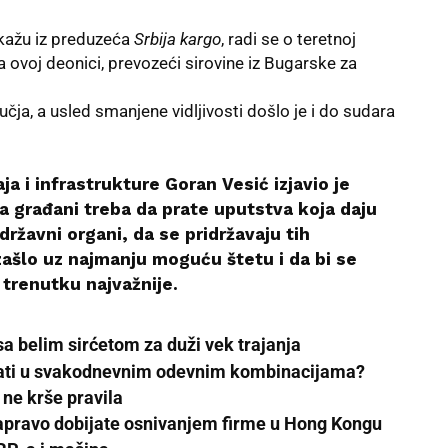
 kažu iz preduzeća
Srbija
kargo
, radi se o teretnoj
ovoj deonici, prevozeći sirovine iz Bugarske za
ja, a usled smanjene vidljivosti došlo je i do sudara
a i infrastrukture Goran Vesić izjavio je
da građani treba da prate uputstva koja daju
državni organi, da se pridržavaju tih
izašlo uz najmanju moguću štetu i da bi se
m trenutku najvažnije.
sa belim sirćetom za duži vek trajanja
ovati u svakodnevnim odevnim kombinacijama?
ne krše pravila
zapravo dobijate osnivanjem firme u Hong Kongu