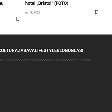
nu
hotel „Bristol“ (FOTO)
jun 8, 2023
KULTURA
ZABAVA
LIFESTYLE
BLOG
OGLASI