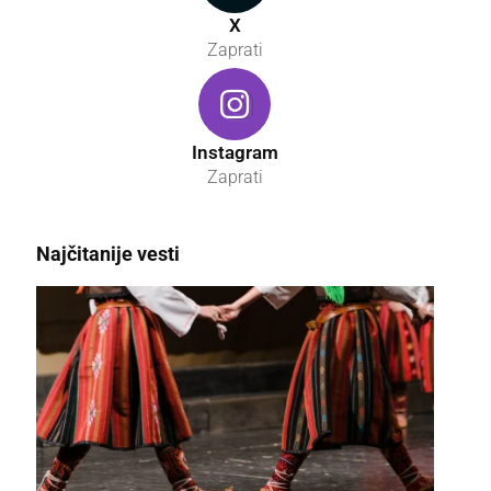
X
Zaprati
Instagram
Zaprati
Najčitanije vesti