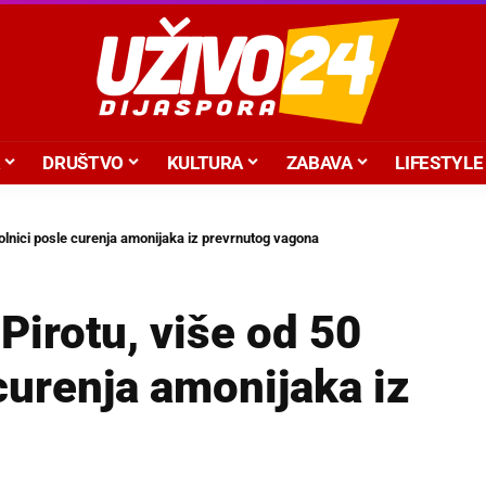
DRUŠTVO
KULTURA
ZABAVA
LIFESTYLE
 bolnici posle curenja amonijaka iz prevrnutog vagona
Pirotu, više od 50
 curenja amonijaka iz