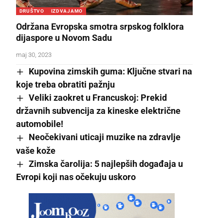
DRUŠTVO
IZDVAJAMO
Održana Evropska smotra srpskog folklora
dijaspore u Novom Sadu
maj 30, 2023
Kupovina zimskih guma: Ključne stvari na
koje treba obratiti pažnju
Veliki zaokret u Francuskoj: Prekid
državnih subvencija za kineske električne
automobile!
Neočekivani uticaji muzike na zdravlje
vaše kože
Zimska čarolija: 5 najlepših događaja u
Evropi koji nas očekuju uskoro