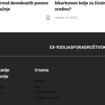
 trend devedesetih ponovo
bikarbonom bolje za život
pažnje
sredinu?
oktobar 16, 2024
EX-YU
DIJASPORA
DRUŠTVO
tanije
O nama
orije
Kontakt
Blog
ska
Pravila korišćenja
RA
Pošaljite svoju vest
A