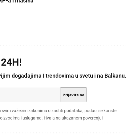
ERP-a i mašina
 24H!
vijim događajima I trendovima u svetu i na Balkanu.
a svim važećim zakonima o zaštiti podataka, podaci se koriste
 proizvodima i uslugama. Hvala na ukazanom poverenju!