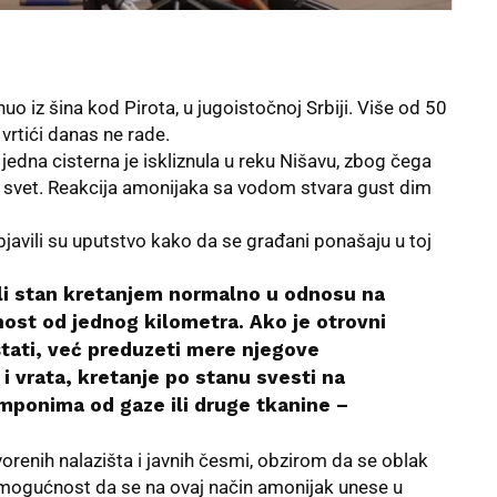
nuo iz šina kod
Pirota
, u jugoistočnoj Srbiji. Više od 50
vrtići danas ne rade.
jedna cisterna je iskliznula u reku Nišavu, zbog čega
ski svet. Reakcija amonijaka sa vodom stvara gust dim
javili su uputstvo kako da se građani ponašaju u toj
li stan kretanjem normalno u odnosu na
nost od jednog kilometra. Ako je otrovni
tati, već preduzeti mere njegove
 i vrata, kretanje po stanu svesti na
mponima od gaze ili druge tkanine –
vorenih nalazišta i javnih česmi, obzirom da se oblak
 mogućnost da se na ovaj način amonijak unese u