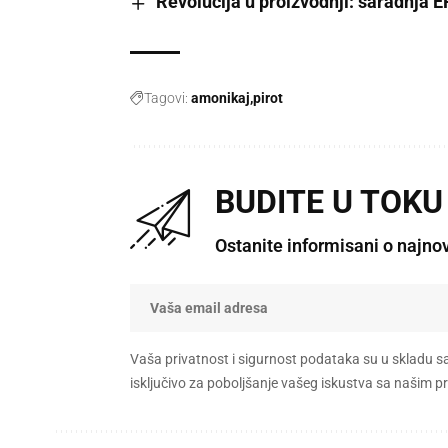
Revolucija u proizvodnji: saradnja 
Tagovi:
amonikaj
pirot
BUDITE U TOKU
Ostanite informisani o najno
Vaša privatnost i sigurnost podataka su u skladu s
isključivo za poboljšanje vašeg iskustva sa našim