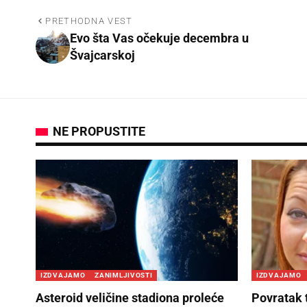
PRETHODNA VEST
Evo šta Vas očekuje decembra u
Švajcarskoj
NE PROPUSTITE
IZDVAJAMO
ZANIMLJIVOSTI
IZDVAJAMO
Asteroid veličine stadiona proleće
Povratak 