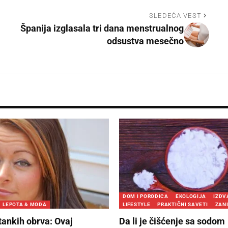
SLEDEĆA VEST
Španija izglasala tri dana menstrualnog
odsustva mesečno
DOM I PORODICA
EKOLOGIJA
IZD
LEPOTA & MODA
LIFESTYLE
PRAKTIČNI SAVETI
ZAN
tankih obrva: Ovaj
Da li je čišćenje sa sodom