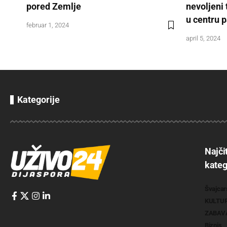
pored Zemlje
nevoljeni
u centru 
februar 1, 2024
april 5, 2024
Kategorije
Najči
kateg
Švajcar
KULTU
ZABAV
Biznis