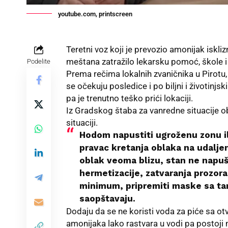
youtube.com, printscreen
Teretni voz koji je prevozio amonijak iskliz
meštana zatražilo lekarsku pomoć, škole i 
Podelite
Prema rečima lokalnih zvaničnika u Pirotu, 
se očekuju posledice i po biljni i životinj
pa je trenutno teško prići lokaciji.
Iz Gradskog štaba za vanredne situacije ob
situaciji.
Hodom napustiti ugroženu zonu i
pravac kretanja oblaka na udalje
oblak veoma blizu, stan ne napuš
hermetizacije, zatvaranja prozora
minimum, pripremiti maske sa ta
saopštavaju.
Dodaju da se ne koristi voda za piće sa ot
amonijaka lako rastvara u vodi pa postoji