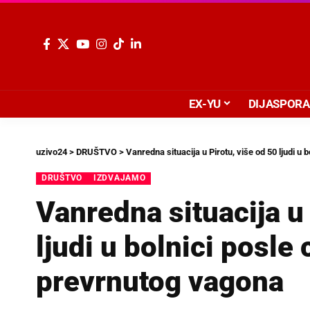
EX-YU
DIJASPORA
uzivo24
>
DRUŠTVO
>
Vanredna situacija u Pirotu, više od 50 ljudi u
DRUŠTVO
IZDVAJAMO
Vanredna situacija u 
ljudi u bolnici posle
prevrnutog vagona