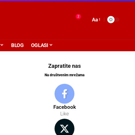
2
Aa
BLOG
OGLASI
Zapratite nas
Na društvenim mrežama
Facebook
Like