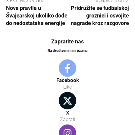
PRETHODNA VEST
SLEDEĆA VEST
Nova pravila u
Pridružite se fudbalskoj
Švajcarskoj ukoliko dođe
groznici i osvojite
do nedostataka energije
nagrade kroz razgovore
Zapratite nas
Na društvenim mrežama
Facebook
Like
X
Zaprati