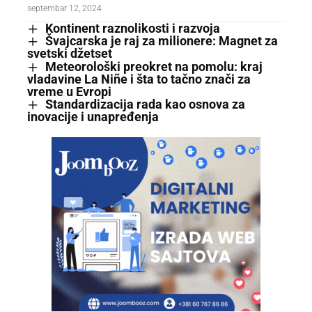
septembar 12, 2024
Kontinent raznolikosti i razvoja
Švajcarska je raj za milionere: Magnet za
svetski džetset
Meteorološki preokret na pomolu: kraj
vladavine La Niñe i šta to tačno znači za
vreme u Evropi
Standardizacija rada kao osnova za
inovacije i unapređenja