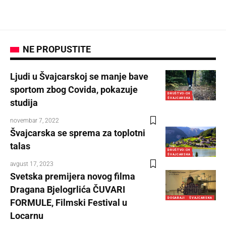
NE PROPUSTITE
Ljudi u Švajcarskoj se manje bave
sportom zbog Covida, pokazuje
DRUŠTVO-CH
ŠVAJCARSKA
studija
novembar 7, 2022
Švajcarska se sprema za toplotni
talas
DRUŠTVO-CH
ŠVAJCARSKA
avgust 17, 2023
Svetska premijera novog filma
Dragana Bjelogrlića ČUVARI
DOGAĐAJI
ŠVAJCARSKA
FORMULE, Filmski Festival u
Locarnu