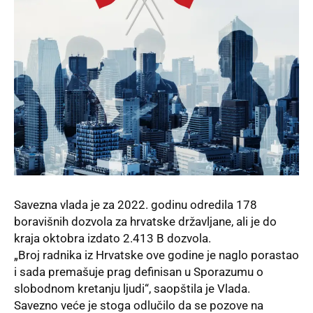
Savezna vlada je za 2022. godinu odredila 178
boravišnih dozvola za hrvatske državljane, ali je do
kraja oktobra izdato 2.413 B dozvola.
„Broj radnika iz Hrvatske ove godine je naglo porastao
i sada premašuje prag definisan u Sporazumu o
slobodnom kretanju ljudi“, saopštila je
Vlada.
Savezno veće je stoga odlučilo da se pozove na