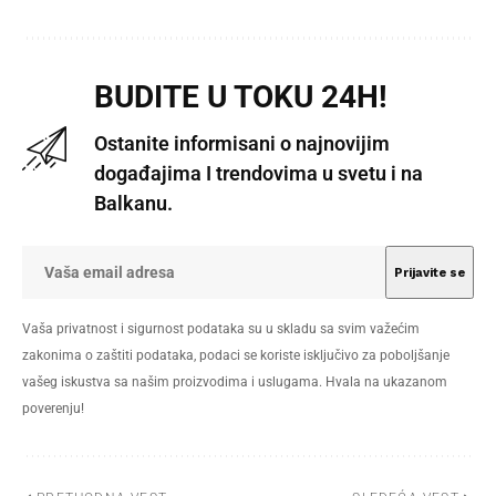
BUDITE U TOKU 24H!
Ostanite informisani o najnovijim
događajima I trendovima u svetu i na
Balkanu.
Vaša privatnost i sigurnost podataka su u skladu sa svim važećim
zakonima o zaštiti podataka, podaci se koriste isključivo za poboljšanje
vašeg iskustva sa našim proizvodima i uslugama. Hvala na ukazanom
poverenju!