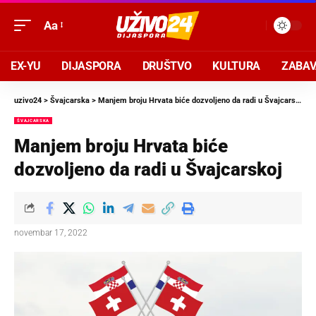
Aa
EX-YU
DIJASPORA
DRUŠTVO
KULTURA
ZABA
uzivo24
>
Švajcarska
>
Manjem broju Hrvata biće dozvoljeno da radi u Švajcarskoj
ŠVAJCARSKA
Manjem broju Hrvata biće
dozvoljeno da radi u Švajcarskoj
novembar 17, 2022