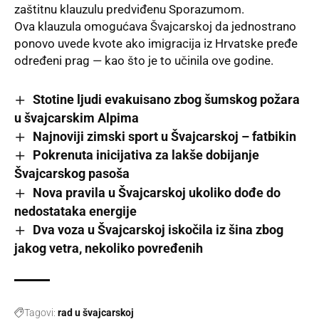
zaštitnu klauzulu predviđenu Sporazumom.
Ova klauzula omogućava
Švajcarskoj
da jednostrano
ponovo uvede kvote ako imigracija iz Hrvatske pređe
određeni prag — kao što je to učinila ove godine.
Stotine ljudi evakuisano zbog šumskog požara
u švajcarskim Alpima
Najnoviji zimski sport u Švajcarskoj – fatbikin
Pokrenuta inicijativa za lakše dobijanje
Švajcarskog pasoša
Nova pravila u Švajcarskoj ukoliko dođe do
nedostataka energije
Dva voza u Švajcarskoj iskočila iz šina zbog
jakog vetra, nekoliko povređenih
Tagovi:
rad u švajcarskoj